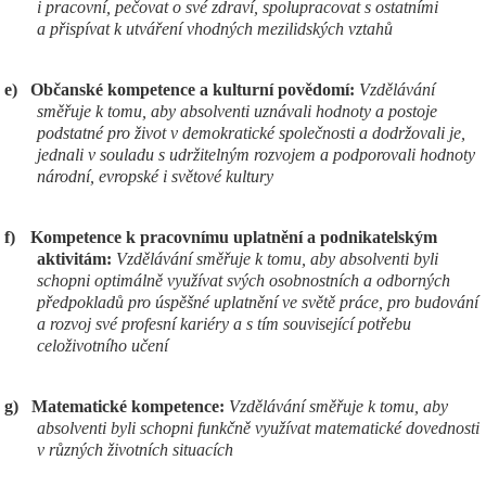
i pracovní, pečovat o své zdraví, spolupracovat s ostatními
a přispívat k utváření vhodných mezilidských vztahů
e)
Občanské kompetence a kulturní povědomí:
Vzdělávání
směřuje k tomu, aby absolventi uznávali hodnoty a postoje
podstatné pro život v demokratické společnosti a dodržovali je,
jednali v souladu s udržitelným rozvojem a podporovali hodnoty
národní, evropské i světové kultury
f)
Kompetence k pracovnímu uplatnění a podnikatelským
aktivitám:
Vzdělávání směřuje k tomu, aby absolventi byli
schopni optimálně využívat svých osobnostních a odborných
předpokladů pro úspěšné uplatnění ve světě práce, pro budování
a rozvoj své profesní kariéry a s tím související potřebu
celoživotního učení
g)
Matematické kompetence:
Vzdělávání směřuje k tomu, aby
absolventi byli schopni funkčně využívat matematické dovednosti
v různých životních situacích