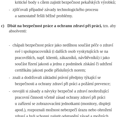
kritické body s cílem zajistit bezpečnost pekařských výrobků;
zjišťovali případné závady technologického procesu
-
a samostatně řešili běžné problémy.
c)
Dbát na bezpečnost práce a ochranu zdraví při práci,
tzn. aby
absolventi:
chápali bezpečnost práce jako nedílnou součást péče o zdraví
-
své i spolupracovníků (i dalších osob vyskytujících se na
pracovištích, např. klientů, zákazníků, návštěvníků) i jako
součást řízení jakosti a jednu z podmínek získání či udržení
certifikátu jakosti podle příslušných norem;
znali a dodržovali základní právní předpisy týkající se
-
bezpečnosti a ochrany zdraví při práci a požární prevence;
osvojili si zásady a návyky bezpečné a zdraví neohrožující
-
pracovní činnosti včetně zásad ochrany zdraví při práci
u zařízení se zobrazovacími jednotkami (monitory, displeji
apod.), rozpoznali možnost nebezpečí úrazu nebo ohrožení
zdraví a byli schopni zajistit odstranění závad a možných