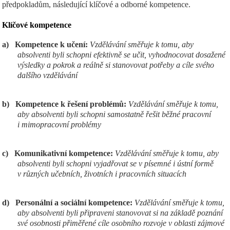
předpokladům, následující klíčové a odborné kompetence.
Klíčov
é kompetence
a)
Kompetence k učení:
Vzdělávání směřuje k tomu, aby
absolventi byli schopni efektivně se učit, vyhodnocovat dosažené
výsledky a pokrok a reálně si stanovovat potřeby a cíle svého
dalšího vzdělávání
b)
Kompetence k řešení problémů:
Vzdělávání směřuje k tomu,
aby absolventi byli schopni samostatně řešit běžné pracovní
i mimopracovní problémy
c)
Komunikativní kompetence:
Vzdělávání směřuje k tomu, aby
absolventi byli schopni vyjadřovat se v písemné i ústní formě
v různých učebních, životních i pracovních situacích
d)
Personální a sociální kompetence:
Vzdělávání směřuje k tomu,
aby absolventi byli připraveni stanovovat si na základě poznání
své osobnosti přiměřené cíle osobního rozvoje v oblasti zájmové