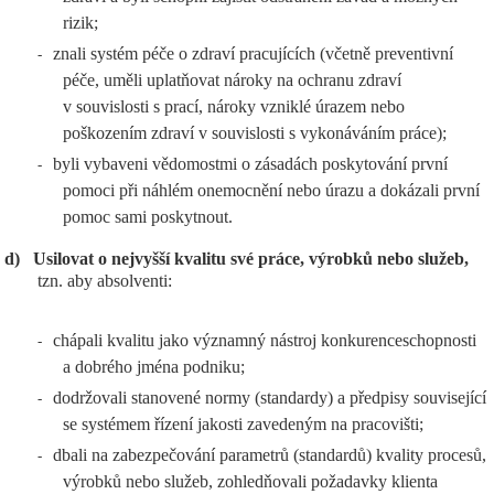
rizik;
znali systém péče o zdraví pracujících (včetně preventivní
-
péče, uměli uplatňovat nároky na ochranu zdraví
v souvislosti s prací, nároky vzniklé úrazem nebo
poškozením zdraví v souvislosti s vykonáváním práce);
byli vybaveni vědomostmi o zásadách poskytování první
-
pomoci při náhlém onemocnění nebo úrazu a dokázali první
pomoc sami poskytnout.
d)
Usilovat o nejvyšší kvalitu své práce, výrobků nebo služeb,
tzn. aby absolventi:
chápali kvalitu jako významný nástroj konkurenceschopnosti
-
a dobrého jména podniku;
dodržovali stanovené normy (standardy) a předpisy související
-
se systémem řízení jakosti zavedeným na pracovišti;
dbali na zabezpečování parametrů (standardů) kvality procesů,
-
výrobků nebo služeb, zohledňovali požadavky klienta