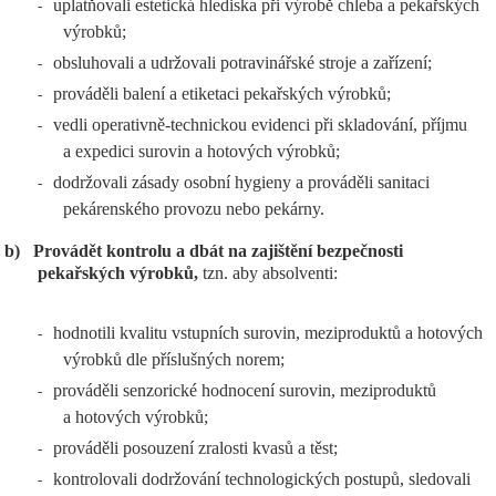
uplatňovali estetická hlediska při výrobě chleba a pekařských
-
výrobků;
obsluhovali a udržovali potravinářské stroje a zařízení;
-
prováděli balení a etiketaci pekařských výrobků;
-
vedli operativně-technickou evidenci při skladování, příjmu
-
a expedici surovin a hotových výrobků;
dodržovali zásady osobní hygieny a prováděli sanitaci
-
pekárenského provozu nebo pekárny.
b)
Provádět kontrolu a dbát na zajištění bezpečnosti
pekařských výrobků,
tzn. aby absolventi:
hodnotili kvalitu vstupních surovin, meziproduktů a hotových
-
výrobků dle příslušných norem;
prováděli senzorické hodnocení surovin, meziproduktů
-
a hotových výrobků;
prováděli posouzení zralosti kvasů a těst;
-
kontrolovali dodržování technologických postupů, sledovali
-