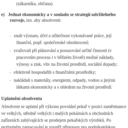
(zákazníka, občana).
e)
Jednat ekonomicky a v souladu se strategií udržitelného
rozvoje,
tzn. aby absolventi:
znali význam, účel a užitečnost vykonávané práce, její
-
finanční, popř. společenské ohodnocení;
zvažovali při plánování a posuzování určité činnosti (v
-
pracovním procesu i v běžném životě) možné náklady,
výnosy a zisk, vliv na životní prostředí, sociální dopady;
efektivně hospodařili s finančními prostředky;
-
nakládali s materiály, energiemi, odpady, vodou a jinými
-
látkami ekonomicky a s ohledem na životní prostředí.
Uplatnění absolventa
Absolvent se uplatní při výkonu povolání pekař v pozici zaměstnance
ve velkých, středně velkých i malých pekárnách a obchodních
zařízeních zabývajících se prodejem pekařských výrobků. Po
nezbytném zapracování je rovněž připraven pro podnikatelskou