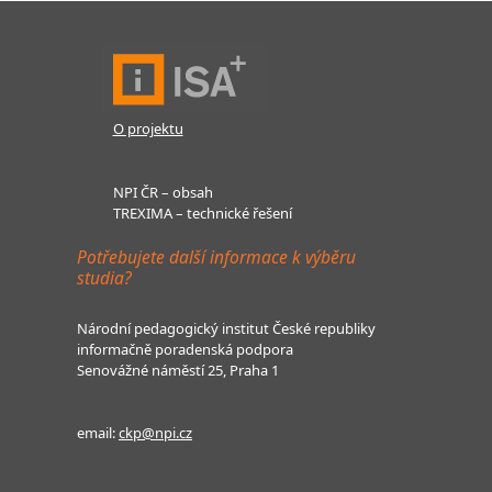
O projektu
NPI ČR – obsah
TREXIMA – technické řešení
Potřebujete další informace k výběru
studia?
Národní pedagogický institut České republiky
informačně poradenská podpora
Senovážné náměstí 25, Praha 1
email:
ckp@npi.cz