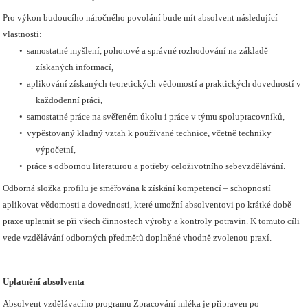
Pro výkon budoucího náročného povolání bude mít absolvent následující
vlastnosti:
•
samostatné myšlení, pohotové a správné rozhodování na základě
získaných informací,
•
aplikování získaných teoretických vědomostí a praktických dovedností v
každodenní práci,
•
samostatné práce na svěřeném úkolu i práce v týmu spolupracovníků,
•
vypěstovaný kladný vztah k používané technice, včetně techniky
výpočetní,
•
práce s odbornou literaturou a potřeby celoživotního sebevzdělávání.
Odborná složka profilu je směřována k získání kompetencí – schopností
aplikovat vědomosti a dovednosti, které umožní absolventovi po krátké době
praxe uplatnit se při všech činnostech výroby a kontroly potravin. K tomuto cíli
vede vzdělávání odborných předmětů doplněné vhodně zvolenou praxí.
Uplatnění absolventa
Absolvent vzdělávacího programu Zpracování mléka je připraven po