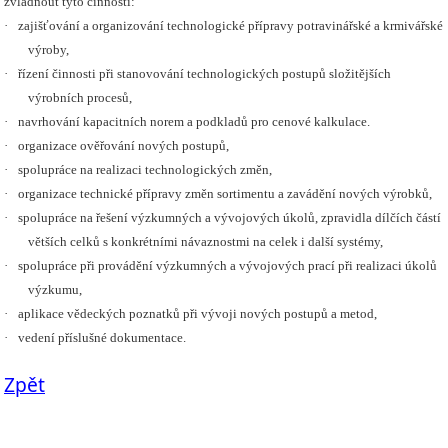
zvládnout tyto činnosti:
·
zajišťování a organizování technologické přípravy potravinářské a krmivářské
výroby,
·
řízení činnosti při stanovování technologických postupů složitějších
výrobních procesů,
·
navrhování kapacitních norem a podkladů pro cenové kalkulace.
·
organizace ověřování nových postupů,
·
spolupráce na realizaci technologických změn,
·
organizace technické přípravy změn sortimentu a zavádění nových výrobků,
·
spolupráce na řešení výzkumných a vývojových úkolů, zpravidla dílčích částí
větších celků s konkrétními návaznostmi na celek i další systémy,
·
spolupráce při provádění výzkumných a vývojových prací při realizaci úkolů
výzkumu,
·
aplikace vědeckých poznatků při vývoji nových postupů a metod,
·
vedení příslušné dokumentace.
Zpět