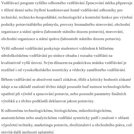
Vzdělávací program vyššího odborného vzdělávání Zpracování mléka připravuje
v tříleté denní nebo čtyřleté kombinované formě vzdělávání odborníky pro
technické, technicko-hospodářské, technologické a kontrolní funkce pro výrobní
podniky potravinářského průmyslu, provozy hromadného stravování, obchodní
organizace a státní správu (laboratoře státního dozoru potravin), stravování,
obchodní organizace a státní správu (laboratoře státního dozoru potravin).
Vyšší odborné vzdělávání poskytuje studentovi vzhledem k běžnému
středoškolskému vzdělávání po stránce obsahu i rozsahu vzdělání na
kvalitativně vyšší úrovni. Svým důrazem na praktickou stránku vzdělávání je
rozdílné i od vysokoškolského teoreticky a vědecky zaměřeného vzdělávání.
Během vzdělávání se absolvent naučí získávat, třídit a kriticky hodnotit získané
údaje a na základě znalostí těchto údajů posoudit buď nutnost technologického
opatření při výrobě a zpracování potravin, nebo posoudit parametry finálních
výrobků a z těchto podkladů deklarovat jakost potraviny.
K odbornému technologickému, biologickému, mikrobiologickému,
anatomickému nebo analytickému vzdělání synteticky patří i znalosti v oblasti
výpočetní techniky, marketingu potravin, zbožíznalství a obchodního práva, což
otevírá další možnosti uplatnění.