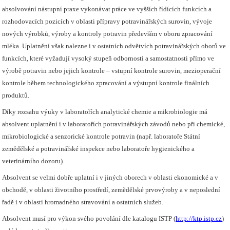
absolvování nástupní praxe vykonávat práce ve vyšších řídících funkcích a
rozhodovacích pozicích v oblasti přípravy potravinářských surovin, vývoje
nových výrobků, výroby a kontroly potravin především v oboru zpracování
mléka. Uplatnění však nalezne i v ostatních odvětvích potravinářských oborů ve
funkcích, které vyžadují vysoký stupeň odbornosti a samostatnosti přímo ve
výrobě potravin nebo jejich kontrole – vstupní kontrole surovin, mezioperační
kontrole během technologického zpracování a výstupní kontrole finálních
produktů.
Díky rozsahu výuky v laboratořích analytické chemie a mikrobiologie má
absolvent uplatnění i v laboratořích potravinářských závodů nebo při chemické,
mikrobiologické a senzorické kontrole potravin (např. laboratoře Státní
zemědělské a potravinářské inspekce nebo laboratoře hygienického a
veterinárního dozoru).
Absolvent se velmi dobře uplatní i v jiných oborech v oblasti ekonomické a v
obchodě, v oblasti životního prostředí, zemědělské prvovýroby a v neposlední
řadě i v oblasti hromadného stravování a ostatních služeb.
Absolvent musí pro výkon svého povolání dle katalogu ISTP (
http://ktp.istp.cz
)