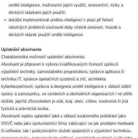
umělé inteligence, možnostmi jejich využití, omezeními, riziky a
etickými otázkami jejich použití,
dokáže implementovat umělou inteligenci v praxi při řešení
náročných problémů současné doby včetně omezení, hrozeb a
etických otázek použití umělé inteligence.
Uplatnění absolventa
Charakteristika možností uplatnění absolventa:
Absolvent je připraven k výkonu kvalifikovaných činností správců
výpočetní techniky, samostatného programátora, správce aplikace či
technika IT, správce operačních systémů a sítí, architekta
kyberbezpečnosti, správce a designera umělé inteligence v oblasti státní
správy a samosprávy, ve výrobních a obchodních organizacích i ve sféře
služeb, jejichž zřizovatelem je stát, kraj, obec, církev, soukromá či jiná
fyzická a právnická osoba.
Absolventi najdou uplatnění také v oblasti soukromého podnikání jako
OSVČ nebo jako spoluvlastníci firmy zabývající se jak prodejem hardware
či software, tak i poskytováním služeb spojených s výpočetní technikou,