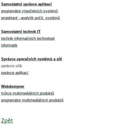
Samostatný správce aplikací
programátor výpočetních systémů
projektant - analytik počít. systémů
Samostatný technik IT
technik informačních technologií
informatik
Správce operačních systémů a sítí
správce sítě
správce aplikací
Webdesigner
tvůrce multimediálních produktů
programátor multimediálních produktů
Zpět