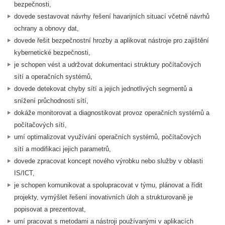
bezpečnosti,
dovede sestavovat návrhy řešení havarijních situací včetně návrhů
ochrany a obnovy dat,
dovede řešit bezpečnostní hrozby a aplikovat nástroje pro zajištění
kybernetické bezpečnosti,
je schopen vést a udržovat dokumentaci struktury počítačových
sítí a operačních systémů,
dovede detekovat chyby sítí a jejich jednotlivých segmentů a
snížení průchodnosti sítí,
dokáže monitorovat a diagnostikovat provoz operačních systémů a
počítačových sítí,
umí optimalizovat využívání operačních systémů, počítačových
sítí a modifikaci jejich parametrů,
dovede zpracovat koncept nového výrobku nebo služby v oblasti
IS/ICT,
je schopen komunikovat a spolupracovat v týmu, plánovat a řídit
projekty, vymýšlet řešení inovativních úloh a strukturovaně je
popisovat a prezentovat,
umí pracovat s metodami a nástroji používanými v aplikacích