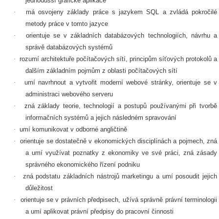
jednodušší grafické aplikace
·
má osvojeny základy práce s jazykem SQL a zvládá pokročilé
metody práce v tomto jazyce
·
orientuje se v základních databázových technologiích, návrhu a
správě databázových systémů
·
rozumí architektuře počítačových sítí, principům síťových protokolů a
dalším základním pojmům z oblasti počítačových sítí
·
umí navrhnout a vytvořit moderní webové stránky, orientuje se v
administraci webového serveru
·
zná základy teorie, technologií a postupů používanými při tvorbě
informačních systémů a jejich následném spravování
·
umí komunikovat v odborné angličtině
·
orientuje se dostatečně v ekonomických disciplínách a pojmech, zná
a umí využívat poznatky z ekonomiky ve své práci, zná zásady
správného ekonomického řízení podniku
·
zná podstatu základních nástrojů marketingu a umí posoudit jejich
důležitost
·
orientuje se v právních předpisech, užívá správně právní terminologii
a umí aplikovat právní předpisy do pracovní činnosti