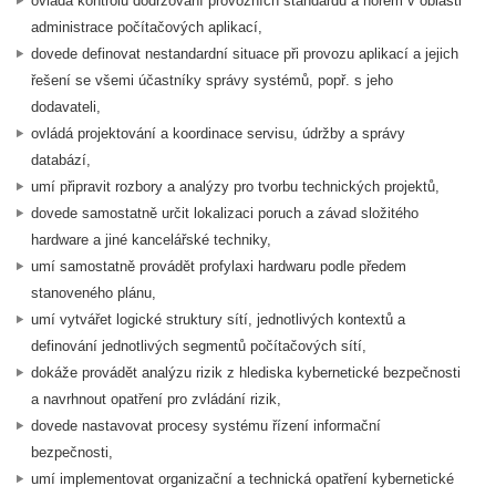
ovládá kontrolu dodržování provozních standardů a norem v oblasti
administrace počítačových aplikací,
dovede definovat nestandardní situace při provozu aplikací a jejich
řešení se všemi účastníky správy systémů, popř. s jeho
dodavateli,
ovládá projektování a koordinace servisu, údržby a správy
databází,
umí připravit rozbory a analýzy pro tvorbu technických projektů,
dovede samostatně určit lokalizaci poruch a závad složitého
hardware a jiné kancelářské techniky,
umí samostatně provádět profylaxi hardwaru podle předem
stanoveného plánu,
umí vytvářet logické struktury sítí, jednotlivých kontextů a
definování jednotlivých segmentů počítačových sítí,
dokáže provádět analýzu rizik z hlediska kybernetické bezpečnosti
a navrhnout opatření pro zvládání rizik,
dovede nastavovat procesy systému řízení informační
bezpečnosti,
umí implementovat organizační a technická opatření kybernetické