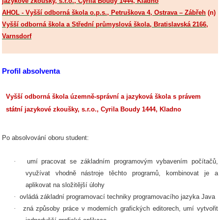
jazykové zkoušky, s.r.o., Cyrila Boudy 1444, Kladno
AHOL - Vyšší odborná škola o.p.s., Petruškova 4, Ostrava – Zábřeh
(n)
Vyšší odborná škola a Střední průmyslová škola, Bratislavská 2166,
Varnsdorf
Profil absolventa
Vyšší odborná škola územně-správní a jazyková škola s právem
státní jazykové zkoušky, s.r.o., Cyrila Boudy 1444, Kladno
Po absolvování oboru student:
·
umí pracovat se základním programovým vybavením počítačů,
využívat vhodně nástroje těchto programů, kombinovat je a
aplikovat na složitější úlohy
·
ovládá základní programovací techniky programovacího jazyka Java
·
zná způsoby práce v moderních grafických editorech, umí vytvořit