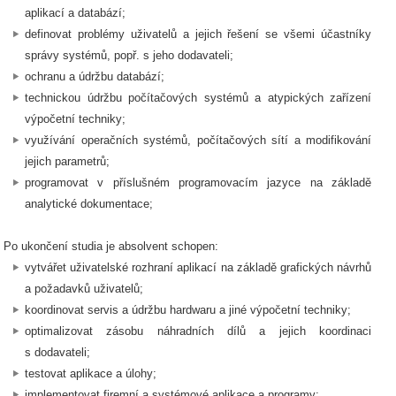
aplikací a databází;
definovat problémy uživatelů a jejich řešení se všemi účastníky
správy systémů, popř. s jeho dodavateli;
ochranu a údržbu databází;
technickou údržbu počítačových systémů a atypických zařízení
výpočetní techniky;
využívání operačních systémů, počítačových sítí a modifikování
jejich parametrů;
programovat v příslušném programovacím jazyce na základě
analytické dokumentace;
Po ukončení studia je absolvent schopen:
vytvářet uživatelské rozhraní aplikací na základě grafických návrhů
a požadavků uživatelů;
koordinovat servis a údržbu hardwaru a jiné výpočetní techniky;
optimalizovat zásobu náhradních dílů a jejich koordinaci
s dodavateli;
testovat aplikace a úlohy;
implementovat firemní a systémové aplikace a programy;