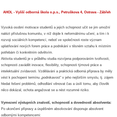
AHOL - Vyšší odborná škola o.p.s., Petruškova 4, Ostrava - Zábřeh
Vysoká osobní motivace studentů a jejich schopnost učit se jim umožní
nalézt příslušnou komunitu, v níž dojde k neformálnímu učení, a tím i k
rozvoji sociálních kompetencí, neboť ve společnosti roste význam
uplatňování nových forem práce a podnikání v těsném vztahu k místním
potřebám či konkrétním odvětvím.
Aktivita studentů je v průběhu studia rozvíjena podporováním tvořivosti,
schopnosti zavádět inovace, flexibility, schopnosti týmové práce a
intelektuální zvídavosti. Vzdělávání a praktická odborná příprava by měly
vést k pochopení termínu „podnikavost“ v jeho nejširším smyslu, tj. zájem
hledat řešení problémů, odhodlání věnovat čas a úsilí tomu, aby člověk
něco dokázal, ochota angažovat se a nést rozumné riziko.
Vymezení výstupních znalostí, schopností a dovedností absolventa:
Po ukončení přípravy a úspěšném absolvování disponuje absolvent
odbornými kompetencemi: