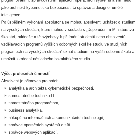
programováním, správcovstvím aplikací, operačních systémů a sítí nebo
jako architekt kybernetické bezpečnosti či správce a designer umělé
inteligence.
Po úspěšném vykonání absolutoria se mohou absolventi ucházet o studium
na vysokých školách, které mohou v souladu s „Doporučením Ministerstva
školství, mládeže a tělovýchovy k přijímání studentů nebo absolventů
vzdělávacích programů vyšších odborných škol ke studiu ve studijních
programech na vysokých školách“ uznat studium na vyšší odborné škole a
umožnit zkrácení následného bakalářského studia.
Výčet profesních činností
Absolvent je připraven pro práci:
analytika a architekta kybernetické bezpečnosti,
samostatného technika IT,
samostatného programátora,
business analytika,
nákupčího informačních a komunikačních technologií,
správce operačních systémů a sítí,
správce webových aplikací,