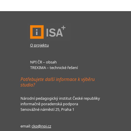
O projektu
NPI ČR – obsah
TREXIMA – technické řešení
Potřebujete další informace k výběru
studia?
Národní pedagogický institut České republiky
informačně poradenská podpora
Senovážné náměstí 25, Praha 1
email:
ckp@npi.cz