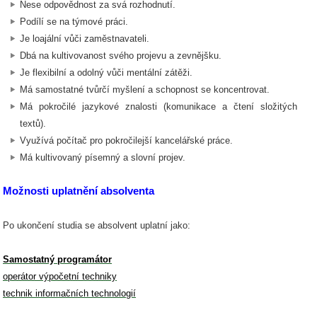
Nese odpovědnost za svá rozhodnutí.
Podílí se na týmové práci.
Je loajální vůči zaměstnavateli.
Dbá na kultivovanost svého projevu a zevnějšku.
Je flexibilní a odolný vůči mentální zátěži.
Má samostatné tvůrčí myšlení a schopnost se koncentrovat.
Má pokročilé jazykové znalosti (komunikace a čtení složitých
textů).
Využívá počítač pro pokročilejší kancelářské práce.
Má kultivovaný písemný a slovní projev.
Možnosti uplatnění absolventa
Po ukončení studia se absolvent uplatní jako:
Samostatný programátor
operátor výpočetní techniky
technik informačních technologií