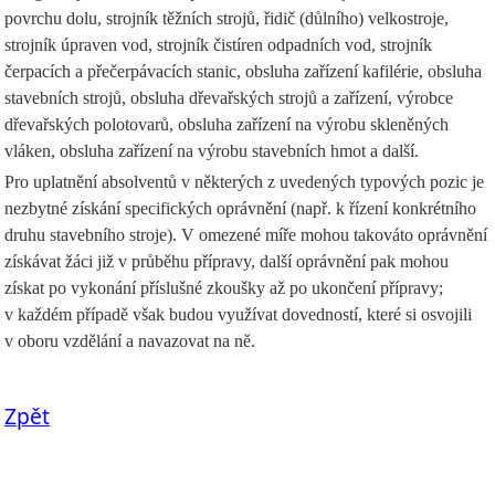
povrchu dolu, strojník těžních strojů, řidič (důlního) velkostroje,
strojník úpraven vod, strojník čistíren odpadních vod, strojník
čerpacích a přečerpávacích stanic, obsluha zařízení kafilérie, obsluha
stavebních strojů, obsluha dřevařských strojů a zařízení, výrobce
dřevařských polotovarů, obsluha zařízení na výrobu skleněných
vláken, obsluha zařízení na výrobu stavebních hmot a další.
Pro uplatnění absolventů v některých z uvedených typových pozic je
nezbytné získání specifických oprávnění (např. k řízení konkrétního
druhu stavebního stroje). V omezené míře mohou takováto oprávnění
získávat žáci již v průběhu přípravy, další oprávnění pak mohou
získat po vykonání příslušné zkoušky až po ukončení přípravy;
v každém případě však budou využívat dovedností, které si osvojili
v oboru vzdělání a navazovat na ně.
Zpět