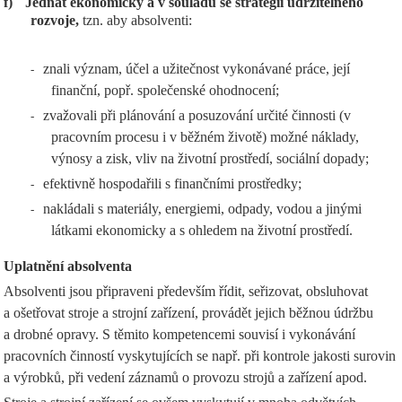
f)
Jednat ekonomicky a v souladu se strategií udržitelného
rozvoje,
tzn. aby absolventi:
znali význam, účel a užitečnost vykonávané práce, její
-
finanční, popř. společenské ohodnocení;
zvažovali při plánování a posuzování určité činnosti (v
-
pracovním procesu i v běžném životě) možné náklady,
výnosy a zisk, vliv na životní prostředí, sociální dopady;
efektivně hospodařili s finančními prostředky;
-
nakládali s materiály, energiemi, odpady, vodou a jinými
-
látkami ekonomicky a s ohledem na životní prostředí.
Uplatnění absolventa
Absolventi jsou připraveni především řídit, seřizovat, obsluhovat
a ošetřovat stroje a strojní zařízení, provádět jejich běžnou údržbu
a drobné opravy. S těmito kompetencemi souvisí i vykonávání
pracovních činností vyskytujících se např. při kontrole jakosti surovin
a výrobků, při vedení záznamů o provozu strojů a zařízení apod.