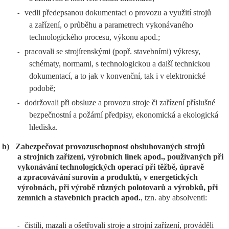
vedli předepsanou dokumentaci o provozu a využití strojů
-
a zařízení, o průběhu a parametrech vykonávaného
technologického procesu, výkonu apod.;
pracovali se strojírenskými (popř. stavebními) výkresy,
-
schématy, normami, s technologickou a další technickou
dokumentací, a to jak v konvenční, tak i v elektronické
podobě;
dodržovali při obsluze a provozu stroje či zařízení příslušné
-
bezpečnostní a požární předpisy, ekonomická a ekologická
hlediska.
b)
Zabezpečovat provozuschopnost obsluhovaných strojů
a strojních zařízení, výrobních linek apod., používaných při
vykonávání technologických operací při těžbě, úpravě
a zpracovávání surovin a produktů, v energetických
výrobnách, při výrobě různých polotovarů a výrobků, při
zemních a stavebních pracích apod.
, tzn. aby absolventi:
čistili, mazali a ošetřovali stroje a strojní zařízení, prováděli
-