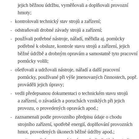
jejich běžnou údržbu, vyměňovali a doplňovali provozní
hmoty;
kontrolovali technický stav strojů a zařízení;
-
odstraňovali drobné závady strojů a zařízení;
-
používali potřebné nástroje, nářadí, měřidla aj. pomůcky
-
potřebné k obsluze, kontrole stavu strojů a zařízení, jejich
běžné údržbě a drobným opravám a samostatně tyto pracovní
pomůcky volili;
ošetřovali a udržovali nástroje, nářadí a další pracovní
-
pomůcky, používané při výše jmenovaných činnostech, popř.
prováděli jejich úpravy;
vedli předepsanou dokumentaci o technickém stavu strojů
-
a zařízení, o závadách a poruchách vzniklých při jejich
provozu, o provedených opravách apod.;
zaznamenali podle provozního předpisu údaje o chodu
-
strojního zařízení, spotřebě energií, doplňování provozních
hmot, provedených úkonech běžné údržby apod.;