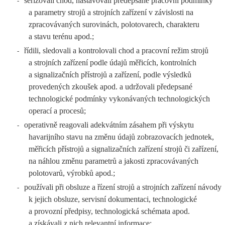
seřizovali chod, nastavovali předepsané pracovní podmínky
-
a parametry strojů a strojních zařízení v závislosti na
zpracovávaných surovinách, polotovarech, charakteru
a stavu terénu apod.;
řídili, sledovali a kontrolovali chod a pracovní režim strojů
-
a strojních zařízení podle údajů měřicích, kontrolních
a signalizačních přístrojů a zařízení, podle výsledků
provedených zkoušek apod. a udržovali předepsané
technologické podmínky vykonávaných technologických
operací a procesů;
operativně reagovali adekvátním zásahem při výskytu
-
havarijního stavu na změnu údajů zobrazovacích jednotek,
měřicích přístrojů a signalizačních zařízení strojů či zařízení,
na náhlou změnu parametrů a jakosti zpracovávaných
polotovarů, výrobků apod.;
používali při obsluze a řízení strojů a strojních zařízení návody
-
k jejich obsluze, servisní dokumentaci, technologické
a provozní předpisy, technologická schémata apod.
a získávali z nich relevantní informace;