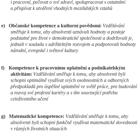
i pracovní, pečovat o své zdraví, spolupracovat s ostatními
a přispívat k utváření vhodných mezilidských vztahů
e)
Občanské kompetence a kulturní povědomí:
Vzdělávání
směřuje k tomu, aby absolventi uznávali hodnoty a postoje
podstatné pro život v demokratické společnosti a dodržovali je,
jednali v souladu s udržitelným rozvojem a podporovali hodnoty
národní, evropské i světové kultury
f)
Kompetence k pracovnímu uplatnění a podnikatelským
aktivitám:
Vzdělávání směřuje k tomu, aby absolventi byli
schopni optimálně využívat svých osobnostních a odborných
předpokladů pro úspěšné uplatnění ve světě práce, pro budování
a rozvoj své profesní kariéry a s tím související potřebu
celoživotního učení
g)
Matematické kompetence:
Vzdělávání směřuje k tomu, aby
absolventi byli schopni funkčně využívat matematické dovednosti
v různých životních situacích