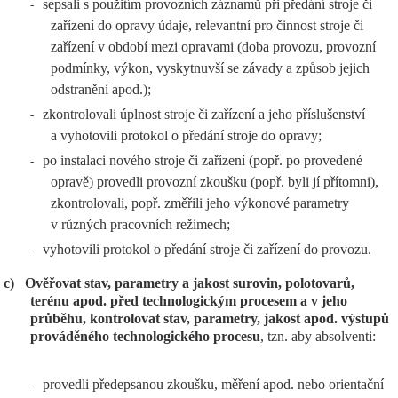
sepsali s použitím provozních záznamů při předání stroje či
-
zařízení do opravy údaje, relevantní pro činnost stroje či
zařízení v období mezi opravami (doba provozu, provozní
podmínky, výkon, vyskytnuvší se závady a způsob jejich
odstranění apod.);
zkontrolovali úplnost stroje či zařízení a jeho příslušenství
-
a vyhotovili protokol o předání stroje do opravy;
po instalaci nového stroje či zařízení (popř. po provedené
-
opravě) provedli provozní zkoušku (popř. byli jí přítomni),
zkontrolovali, popř. změřili jeho výkonové parametry
v různých pracovních režimech;
vyhotovili protokol o předání stroje či zařízení do provozu.
-
c)
Ověřovat stav, parametry a jakost surovin, polotovarů,
terénu apod. před technologickým procesem a v jeho
průběhu, kontrolovat stav, parametry, jakost apod. výstupů
prováděného technologického procesu
, tzn. aby absolventi:
provedli předepsanou zkoušku, měření apod. nebo orientační
-