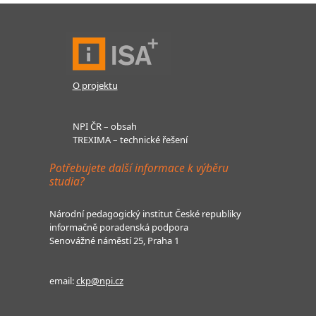
O projektu
NPI ČR – obsah
TREXIMA – technické řešení
Potřebujete další informace k výběru
studia?
Národní pedagogický institut České republiky
informačně poradenská podpora
Senovážné náměstí 25, Praha 1
email:
ckp@npi.cz