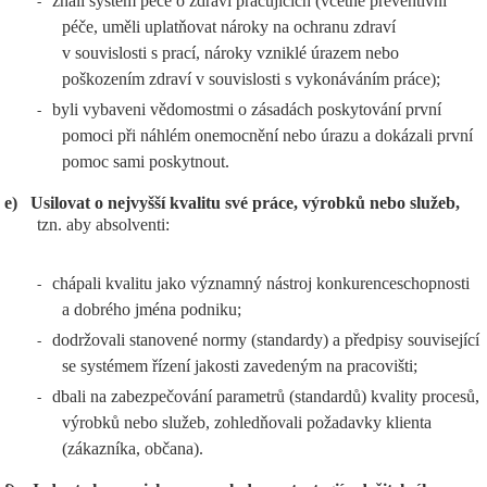
znali systém péče o zdraví pracujících (včetně preventivní
-
péče, uměli uplatňovat nároky na ochranu zdraví
v souvislosti s prací, nároky vzniklé úrazem nebo
poškozením zdraví v souvislosti s vykonáváním práce);
byli vybaveni vědomostmi o zásadách poskytování první
-
pomoci při náhlém onemocnění nebo úrazu a dokázali první
pomoc sami poskytnout.
e)
Usilovat o nejvyšší kvalitu své práce, výrobků nebo služeb,
tzn. aby absolventi:
chápali kvalitu jako významný nástroj konkurenceschopnosti
-
a dobrého jména podniku;
dodržovali stanovené normy (standardy) a předpisy související
-
se systémem řízení jakosti zavedeným na pracovišti;
dbali na zabezpečování parametrů (standardů) kvality procesů,
-
výrobků nebo služeb, zohledňovali požadavky klienta
(zákazníka, občana).