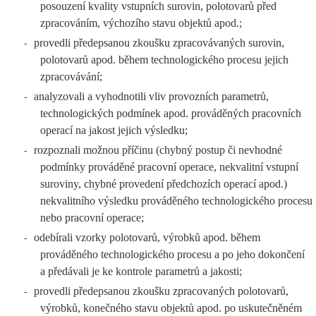
posouzení kvality vstupních surovin, polotovarů před
zpracováním, výchozího stavu objektů apod.;
provedli předepsanou zkoušku zpracovávaných surovin,
-
polotovarů apod. během technologického procesu jejich
zpracovávání;
analyzovali a vyhodnotili vliv provozních parametrů,
-
technologických podmínek apod. prováděných pracovních
operací na jakost jejich výsledku;
rozpoznali možnou příčinu (chybný postup či nevhodné
-
podmínky prováděné pracovní operace, nekvalitní vstupní
suroviny, chybné provedení předchozích operací apod.)
nekvalitního výsledku prováděného technologického procesu
nebo pracovní operace;
odebírali vzorky polotovarů, výrobků apod. během
-
prováděného technologického procesu a po jeho dokončení
a předávali je ke kontrole parametrů a jakosti;
provedli předepsanou zkoušku zpracovaných polotovarů,
-
výrobků, konečného stavu objektů apod. po uskutečněném