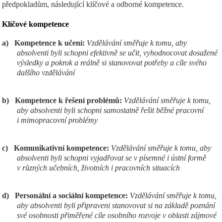
předpokladům, následující klíčové a odborné kompetence.
Klíčov
é kompetence
a)
Kompetence k učení:
Vzdělávání směřuje k tomu, aby
absolventi byli schopni efektivně se učit, vyhodnocovat dosažené
výsledky a pokrok a reálně si stanovovat potřeby a cíle svého
dalšího vzdělávání
b)
Kompetence k řešení problémů:
Vzdělávání směřuje k tomu,
aby absolventi byli schopni samostatně řešit běžné pracovní
i mimopracovní problémy
c)
Komunikativní kompetence:
Vzdělávání směřuje k tomu, aby
absolventi byli schopni vyjadřovat se v písemné i ústní formě
v různých učebních, životních i pracovních situacích
d)
Personální a sociální kompetence:
Vzdělávání směřuje k tomu,
aby absolventi byli připraveni stanovovat si na základě poznání
své osobnosti přiměřené cíle osobního rozvoje v oblasti zájmové