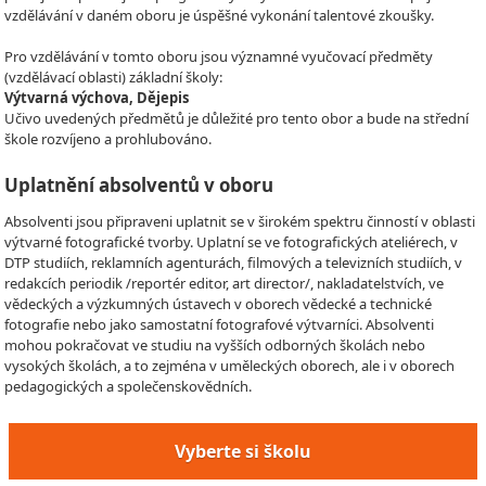
vzdělávání v daném oboru je úspěšné vykonání talentové zkoušky.
Pro vzdělávání v tomto oboru jsou významné vyučovací předměty
(vzdělávací oblasti) základní školy:
Výtvarná výchova, Dějepis
Učivo uvedených předmětů je důležité pro tento obor a bude na střední
škole rozvíjeno a prohlubováno.
Uplatnění absolventů v oboru
Absolventi jsou připraveni uplatnit se v širokém spektru činností v oblasti
výtvarné fotografické tvorby. Uplatní se ve fotografických ateliérech, v
DTP studiích, reklamních agenturách, filmových a televizních studiích, v
redakcích periodik /reportér editor, art director/, nakladatelstvích, ve
vědeckých a výzkumných ústavech v oborech vědecké a technické
fotografie nebo jako samostatní fotografové výtvarníci. Absolventi
mohou pokračovat ve studiu na vyšších odborných školách nebo
vysokých školách, a to zejména v uměleckých oborech, ale i v oborech
pedagogických a společenskovědních.
Vyberte si školu