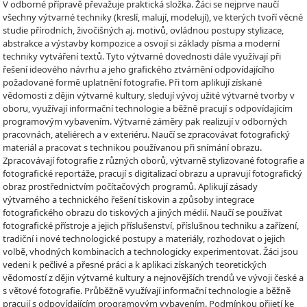
V odborné přípravě převažuje praktická složka. Žáci se nejprve naučí
všechny výtvarné techniky (kreslí, malují, modelují), ve kterých tvoří věcné
studie přírodních, živočišných aj. motivů, ovládnou postupy stylizace,
abstrakce a výstavby kompozice a osvojí si základy písma a moderní
techniky vytváření textů. Tyto výtvarné dovednosti dále využívají při
řešení ideového návrhu a jeho grafického ztvárnění odpovídajícího
požadované formě uplatnění fotografie. Při tom aplikují získané
vědomosti z dějin výtvarné kultury, sledují vývoj užité výtvarné tvorby v
oboru, využívají informační technologie a běžně pracují s odpovídajícím
programovým vybavením. Výtvarné záměry pak realizují v odborných
pracovnách, ateliérech a v exteriéru. Naučí se zpracovávat fotografický
materiál a pracovat s technikou používanou při snímání obrazu.
Zpracovávají fotografie z různých oborů, výtvarně stylizované fotografie a
fotografické reportáže, pracují s digitalizací obrazu a upravují fotografický
obraz prostřednictvím počítačových programů. Aplikují zásady
výtvarného a technického řešení tiskovin a způsoby integrace
fotografického obrazu do tiskových a jiných médií. Naučí se používat
fotografické přístroje a jejich příslušenství, příslušnou techniku a zařízení,
tradiční i nové technologické postupy a materiály, rozhodovat o jejich
volbě, vhodných kombinacích a technologicky experimentovat. Žáci jsou
vedeni k pečlivé a přesné práci a k aplikaci získaných teoretických
vědomostí z dějin výtvarné kultury a nejnovějších trendů ve vývoji české a
s větové fotografie. Průběžně využívají informační technologie a běžně
pracují s odpovídajícím programovým vybavením. Podmínkou přijetí ke