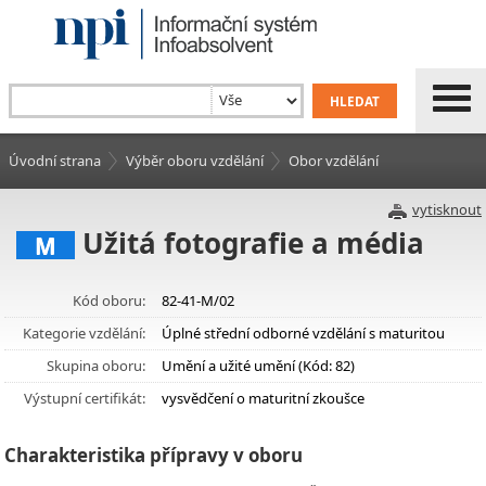
Úvodní strana
Výběr oboru vzdělání
Obor vzdělání
vytisknout
Užitá fotografie a média
M
Kód oboru:
82-41-M/02
Kategorie vzdělání:
Úplné střední odborné vzdělání s maturitou
Skupina oboru:
Umění a užité umění (Kód: 82)
Výstupní certifikát:
vysvědčení o maturitní zkoušce
Charakteristika přípravy v oboru