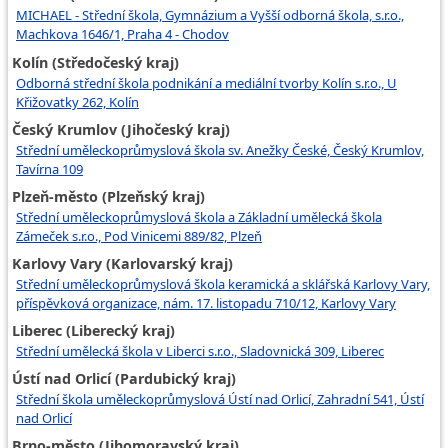
MICHAEL - Střední škola, Gymnázium a Vyšší odborná škola, s.r.o.,
Machkova 1646/1, Praha 4 - Chodov
Kolín (Středočeský kraj)
Odborná střední škola podnikání a mediální tvorby Kolín s.r.o., U
Křižovatky 262, Kolín
Český Krumlov (Jihočeský kraj)
Střední uměleckoprůmyslová škola sv. Anežky České, Český Krumlov,
Tavírna 109
Plzeň-město (Plzeňský kraj)
Střední uměleckoprůmyslová škola a Základní umělecká škola
Zámeček s.r.o., Pod Vinicemi 889/82, Plzeň
Karlovy Vary (Karlovarský kraj)
Střední uměleckoprůmyslová škola keramická a sklářská Karlovy Vary,
příspěvková organizace, nám. 17. listopadu 710/12, Karlovy Vary
Liberec (Liberecký kraj)
Střední umělecká škola v Liberci s.r.o., Sladovnická 309, Liberec
Ústí nad Orlicí (Pardubický kraj)
Střední škola uměleckoprůmyslová Ústí nad Orlicí, Zahradní 541, Ústí
nad Orlicí
Brno-město (Jihomoravský kraj)