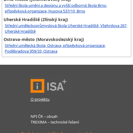
Střední škola umění a designu a vyšší odborná škola Brno,
příspěvková organizace, Husova 537/10, Brno
Uherské Hradiště (Zlínský kraj)
Střední uměleckoprůmyslová škola Uherské Hradiště, Všehrdova 267,
Uherské Hradiště
Ostrava-město (Moravskoslezský kraj)
Střední umělecká škola, Ostrava, příspěvková organizace,
Poděbradova 959/33, Ostrava
O projektu
NPI ČR – obsah
TREXIMA – technické řešení