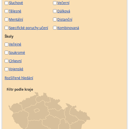
Sluchové
Večerní
Tělesné
Dálková
Mentální
Distanční
Specifické poruchy učení
Kombinovaná
Školy
Veřejné
Soukromé
Církevní
Vojenské
Rozšířené hledání
Filtr podle kraje