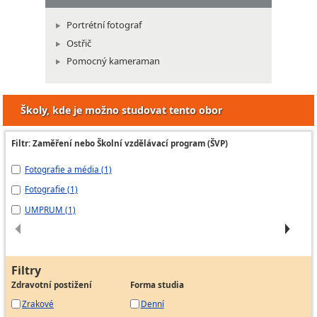
Portrétní fotograf
Ostřič
Pomocný kameraman
Školy, kde je možno studovat tento obor
Filtr: Zaměření nebo Školní vzdělávací program (ŠVP)
Fotografie a média (1)
Už
Fotografie (1)
Vi
UMPRUM (1)
at
Filtry
Zdravotní postižení
Forma studia
Zrakové
Denní