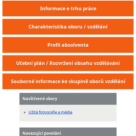
Informace o trhu práce
Charakteristika oboru / vzdělání
Profil absolventa
Učební plán / Rozvržení obsahu vzdělávání
Souborné informace ke skupině oborů vzdělání
Navštívené obory
Užitá fotografie a média
Navazující povolání