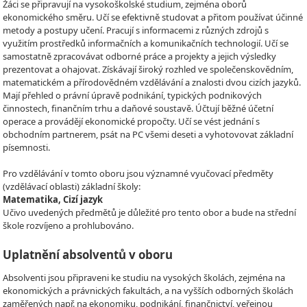
Žáci se připravují na vysokoškolské studium, zejména oborů
ekonomického směru. Učí se efektivně studovat a přitom používat účinné
metody a postupy učení. Pracují s informacemi z různých zdrojů s
využitím prostředků informačních a komunikačních technologií. Učí se
samostatně zpracovávat odborné práce a projekty a jejich výsledky
prezentovat a ohajovat. Získávají široký rozhled ve společenskovědním,
matematickém a přírodovědném vzdělávání a znalosti dvou cizích jazyků.
Mají přehled o právní úpravě podnikání, typických podnikových
činnostech, finančním trhu a daňové soustavě. Účtují běžné účetní
operace a provádějí ekonomické propočty. Učí se vést jednání s
obchodním partnerem, psát na PC všemi deseti a vyhotovovat základní
písemnosti.
Pro vzdělávání v tomto oboru jsou významné vyučovací předměty
(vzdělávací oblasti) základní školy:
Matematika, Cizí jazyk
Učivo uvedených předmětů je důležité pro tento obor a bude na střední
škole rozvíjeno a prohlubováno.
Uplatnění absolventů v oboru
Absolventi jsou připraveni ke studiu na vysokých školách, zejména na
ekonomických a právnických fakultách, a na vyšších odborných školách
zaměřených např. na ekonomiku, podnikání, finančnictví, veřejnou