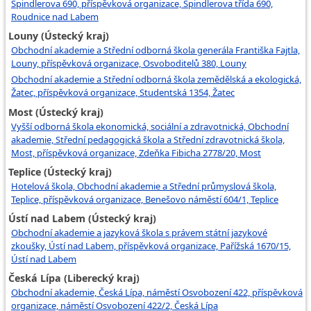
Špindlerova 690, příspěvková organizace, Špindlerova třída 690,
Roudnice nad Labem
Louny (Ústecký kraj)
Obchodní akademie a Střední odborná škola generála Františka Fajtla,
Louny, příspěvková organizace, Osvoboditelů 380, Louny
Obchodní akademie a Střední odborná škola zemědělská a ekologická,
Žatec, příspěvková organizace, Studentská 1354, Žatec
Most (Ústecký kraj)
Vyšší odborná škola ekonomická, sociální a zdravotnická, Obchodní
akademie, Střední pedagogická škola a Střední zdravotnická škola,
Most, příspěvková organizace, Zdeňka Fibicha 2778/20, Most
Teplice (Ústecký kraj)
Hotelová škola, Obchodní akademie a Střední průmyslová škola,
Teplice, příspěvková organizace, Benešovo náměstí 604/1, Teplice
Ústí nad Labem (Ústecký kraj)
Obchodní akademie a jazyková škola s právem státní jazykové
zkoušky, Ústí nad Labem, příspěvková organizace, Pařížská 1670/15,
Ústí nad Labem
Česká Lípa (Liberecký kraj)
Obchodní akademie, Česká Lípa, náměstí Osvobození 422, příspěvková
organizace, náměstí Osvobození 422/2, Česká Lípa