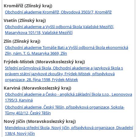
Kroměříž (Zlínský kraj)
Obchodní akademie Kroměříž, Obvodová 3503/7, Kroměříž
Vsetín (Zlínský kraj)
Obchodní akademie a Vyšší odborná škola Valašské Meziříčí,
Masarykova 101/18, Valašské Meziříčí
Zlín (Zlínský kraj)
Obchodní akademie Tomáše Bati a Vyšší odborná škola ekonomická
Zlín, nám. T. G. Masaryka 3669, Zlín
Frýdek-Místek (Moravskoslezský kraj)
Střední průmyslová škola, Obchodní akademie a Jazyková škola s
právem státní jazykové zkoušky, Frýdek-Místek, příspěvková
organizace, 28. října 1598, Frýdek-Místek
Karviná (Moravskoslezský kraj)
Obchodní akademie a Česko - anglická základní škola s.r.o., Leonovova
1795/3, Karviná
Obchodní akademie, Český Těšín, příspěvková organizace, Sokola-
Tůmy 402/12, Český Těšín
Nový Jičín (Moravskoslezský kraj)
Mendelova střední škola, Nový Jičín, příspěvková organizace, Divadelní
138/4, Nový Jičín