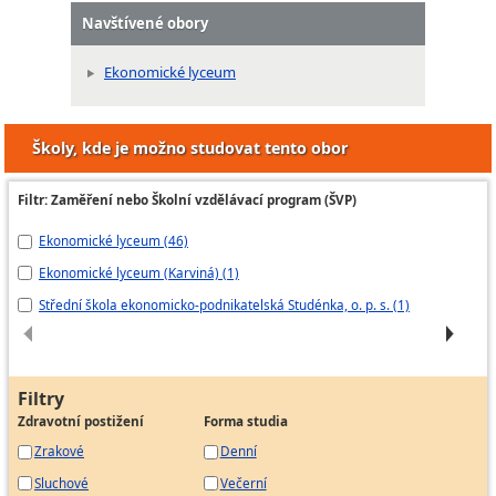
Navštívené obory
Ekonomické lyceum
Školy, kde je možno studovat tento obor
Filtr: Zaměření nebo Školní vzdělávací program (ŠVP)
Ekonomické lyceum (46)
ED
Ekonomické lyceum (Karviná) (1)
Ek
Střední škola ekonomicko-podnikatelská Studénka, o. p. s. (1)
Šk
Filtry
Zdravotní postižení
Forma studia
Zrakové
Denní
Sluchové
Večerní