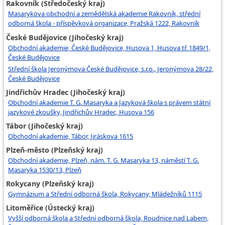
Rakovník (Středočeský kraj)
Masarykova obchodní a zemědělská akademie Rakovník, střední
odborná škola - příspěvková organizace, Pražská 1222, Rakovník
České Budějovice (Jihočeský kraj)
Obchodní akademie, České Budějovice, Husova 1, Husova tř. 1849/1,
České Budějovice
Střední škola Jeronýmova České Budějovice, s.r.o., Jeronýmova 28/22,
České Budějovice
Jindřichův Hradec (Jihočeský kraj)
Obchodní akademie T. G. Masaryka a Jazyková škola s právem státní
jazykové zkoušky, Jindřichův Hradec, Husova 156
Tábor (Jihočeský kraj)
Obchodní akademie, Tábor, Jiráskova 1615
Plzeň-město (Plzeňský kraj)
Obchodní akademie, Plzeň, nám. T. G. Masaryka 13, náměstí T. G.
Masaryka 1530/13, Plzeň
Rokycany (Plzeňský kraj)
Gymnázium a Střední odborná škola, Rokycany, Mládežníků 1115
Litoměřice (Ústecký kraj)
Vyšší odborná škola a Střední odborná škola, Roudnice nad Labem,