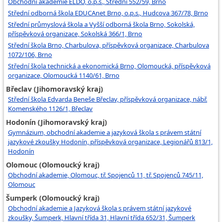
Obchodní akademie ELDO, o.p.s., Střední 552/59, Brno
Střední odborná škola EDUCAnet Brno, o.p.s., Hudcova 367/78, Brno
Střední průmyslová škola a Vyšší odborná škola Brno, Sokolská,
příspěvková organizace, Sokolská 366/1, Brno
Střední škola Brno, Charbulova, příspěvková organizace, Charbulova
1072/106, Brno
Střední škola technická a ekonomická Brno, Olomoucká, příspěvková
organizace, Olomoucká 1140/61, Brno
Břeclav (Jihomoravský kraj)
Střední škola Edvarda Beneše Břeclav, příspěvková organizace, nábř.
Komenského 1126/1, Břeclav
Hodonín (Jihomoravský kraj)
Gymnázium, obchodní akademie a jazyková škola s právem státní
jazykové zkoušky Hodonín, příspěvková organizace, Legionářů 813/1,
Hodonín
Olomouc (Olomoucký kraj)
Obchodní akademie, Olomouc, tř. Spojenců 11, tř. Spojenců 745/11,
Olomouc
Šumperk (Olomoucký kraj)
Obchodní akademie a Jazyková škola s právem státní jazykové
zkoušky, Šumperk, Hlavní třída 31, Hlavní třída 652/31, Šumperk