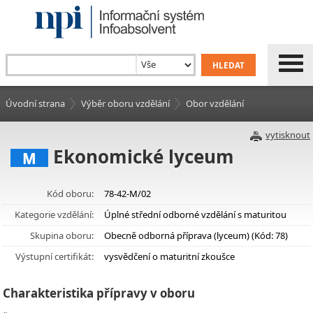
Úvodní strana
Výběr oboru vzdělání
Obor vzdělání
vytisknout
Ekonomické lyceum
M
Kód oboru:
78-42-M/02
Kategorie vzdělání:
Úplné střední odborné vzdělání s maturitou
Skupina oboru:
Obecně odborná příprava (lyceum) (Kód: 78)
Výstupní certifikát:
vysvědčení o maturitní zkoušce
Charakteristika přípravy v oboru