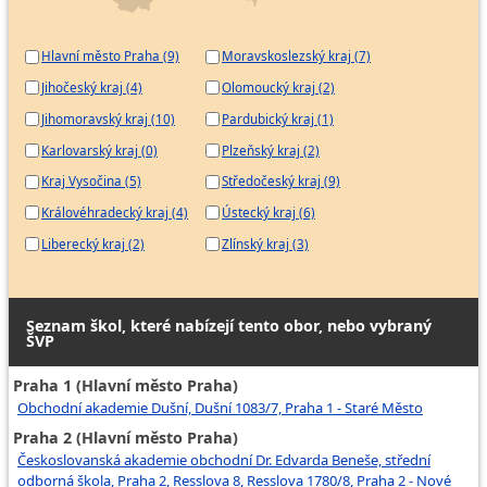
Hlavní město Praha (9)
Moravskoslezský kraj (7)
Jihočeský kraj (4)
Olomoucký kraj (2)
Jihomoravský kraj (10)
Pardubický kraj (1)
Karlovarský kraj (0)
Plzeňský kraj (2)
Kraj Vysočina (5)
Středočeský kraj (9)
Královéhradecký kraj (4)
Ústecký kraj (6)
Liberecký kraj (2)
Zlínský kraj (3)
Seznam škol, které nabízejí tento obor, nebo vybraný
ŠVP
Praha 1 (Hlavní město Praha)
Obchodní akademie Dušní, Dušní 1083/7, Praha 1 - Staré Město
Praha 2 (Hlavní město Praha)
Českoslovanská akademie obchodní Dr. Edvarda Beneše, střední
odborná škola, Praha 2, Resslova 8, Resslova 1780/8, Praha 2 - Nové