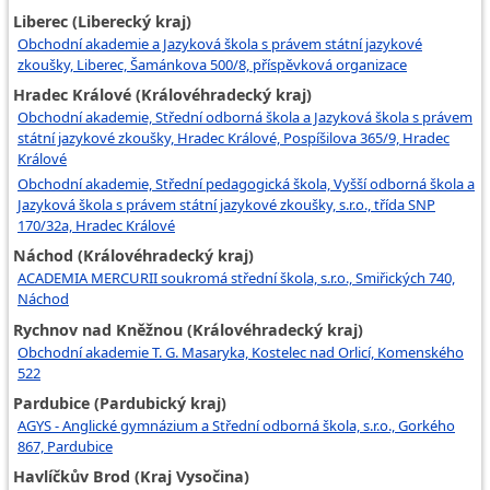
Liberec (Liberecký kraj)
Obchodní akademie a Jazyková škola s právem státní jazykové
zkoušky, Liberec, Šamánkova 500/8, příspěvková organizace
Hradec Králové (Královéhradecký kraj)
Obchodní akademie, Střední odborná škola a Jazyková škola s právem
státní jazykové zkoušky, Hradec Králové, Pospíšilova 365/9, Hradec
Králové
Obchodní akademie, Střední pedagogická škola, Vyšší odborná škola a
Jazyková škola s právem státní jazykové zkoušky, s.r.o., třída SNP
170/32a, Hradec Králové
Náchod (Královéhradecký kraj)
ACADEMIA MERCURII soukromá střední škola, s.r.o., Smiřických 740,
Náchod
Rychnov nad Kněžnou (Královéhradecký kraj)
Obchodní akademie T. G. Masaryka, Kostelec nad Orlicí, Komenského
522
Pardubice (Pardubický kraj)
AGYS - Anglické gymnázium a Střední odborná škola, s.r.o., Gorkého
867, Pardubice
Havlíčkův Brod (Kraj Vysočina)