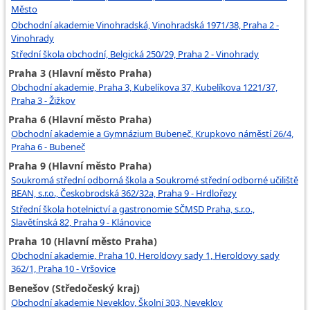
Město
Obchodní akademie Vinohradská, Vinohradská 1971/38, Praha 2 -
Vinohrady
Střední škola obchodní, Belgická 250/29, Praha 2 - Vinohrady
Praha 3 (Hlavní město Praha)
Obchodní akademie, Praha 3, Kubelíkova 37, Kubelíkova 1221/37,
Praha 3 - Žižkov
Praha 6 (Hlavní město Praha)
Obchodní akademie a Gymnázium Bubeneč, Krupkovo náměstí 26/4,
Praha 6 - Bubeneč
Praha 9 (Hlavní město Praha)
Soukromá střední odborná škola a Soukromé střední odborné učiliště
BEAN, s.r.o., Českobrodská 362/32a, Praha 9 - Hrdlořezy
Střední škola hotelnictví a gastronomie SČMSD Praha, s.r.o.,
Slavětínská 82, Praha 9 - Klánovice
Praha 10 (Hlavní město Praha)
Obchodní akademie, Praha 10, Heroldovy sady 1, Heroldovy sady
362/1, Praha 10 - Vršovice
Benešov (Středočeský kraj)
Obchodní akademie Neveklov, Školní 303, Neveklov