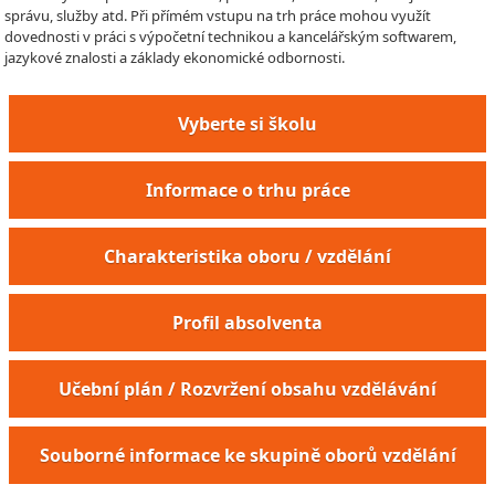
správu, služby atd. Při přímém vstupu na trh práce mohou využít
dovednosti v práci s výpočetní technikou a kancelářským softwarem,
jazykové znalosti a základy ekonomické odbornosti.
Vyberte si školu
Informace o trhu práce
Charakteristika oboru / vzdělání
Profil absolventa
Učební plán / Rozvržení obsahu vzdělávání
Souborné informace ke skupině oborů vzdělání