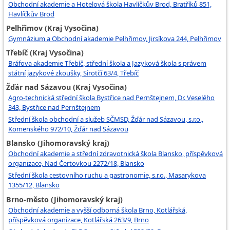
Obchodní akademie a Hotelová škola Havlíčkův Brod, Bratříků 851,
Havlíčkův Brod
Pelhřimov (Kraj Vysočina)
Gymnázium a Obchodní akademie Pelhřimov, Jirsíkova 244, Pelhřimov
Třebíč (Kraj Vysočina)
Bráfova akademie Třebíč, střední škola a Jazyková škola s právem
státní jazykové zkoušky, Sirotčí 63/4, Třebíč
Žďár nad Sázavou (Kraj Vysočina)
Agro-technická střední škola Bystřice nad Pernštejnem, Dr. Veselého
343, Bystřice nad Pernštejnem
Střední škola obchodní a služeb SČMSD, Žďár nad Sázavou, s.r.o.,
Komenského 972/10, Žďár nad Sázavou
Blansko (Jihomoravský kraj)
Obchodní akademie a střední zdravotnická škola Blansko, příspěvková
organizace, Nad Čertovkou 2272/18, Blansko
Střední škola cestovního ruchu a gastronomie, s.r.o., Masarykova
1355/12, Blansko
Brno-město (Jihomoravský kraj)
Obchodní akademie a vyšší odborná škola Brno, Kotlářská,
příspěvková organizace, Kotlářská 263/9, Brno