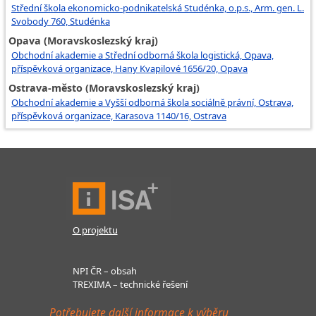
Střední škola ekonomicko-podnikatelská Studénka, o.p.s., Arm. gen. L.
Svobody 760, Studénka
Opava (Moravskoslezský kraj)
Obchodní akademie a Střední odborná škola logistická, Opava,
příspěvková organizace, Hany Kvapilové 1656/20, Opava
Ostrava-město (Moravskoslezský kraj)
Obchodní akademie a Vyšší odborná škola sociálně právní, Ostrava,
příspěvková organizace, Karasova 1140/16, Ostrava
O projektu
NPI ČR – obsah
TREXIMA – technické řešení
Potřebujete další informace k výběru