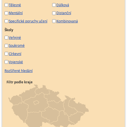
Tělesné
Dálková
Mentální
Distanční
Specifické poruchy učení
Kombinovaná
Školy
Veřejné
Soukromé
Církevní
Vojenské
Rozšířené hledání
Filtr podle kraje