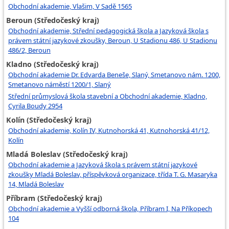
Obchodní akademie, Vlašim, V Sadě 1565
Beroun (Středočeský kraj)
Obchodní akademie, Střední pedagogická škola a Jazyková škola s
právem státní jazykové zkoušky, Beroun, U Stadionu 486, U Stadionu
486/2, Beroun
Kladno (Středočeský kraj)
Obchodní akademie Dr. Edvarda Beneše, Slaný, Smetanovo nám. 1200,
Smetanovo náměstí 1200/1, Slaný
Střední průmyslová škola stavební a Obchodní akademie, Kladno,
Cyrila Boudy 2954
Kolín (Středočeský kraj)
Obchodní akademie, Kolín IV, Kutnohorská 41, Kutnohorská 41/12,
Kolín
Mladá Boleslav (Středočeský kraj)
Obchodní akademie a Jazyková škola s právem státní jazykové
zkoušky Mladá Boleslav, příspěvková organizace, třída T. G. Masaryka
14, Mladá Boleslav
Příbram (Středočeský kraj)
Obchodní akademie a Vyšší odborná škola, Příbram I, Na Příkopech
104