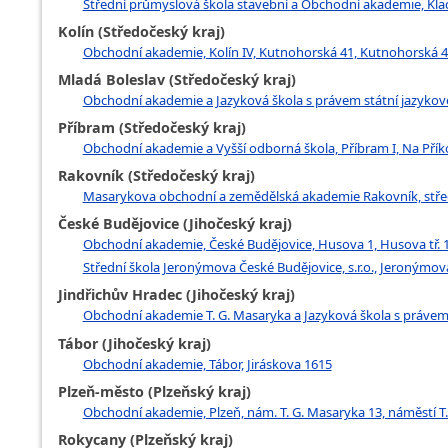
Střední průmyslová škola stavební a Obchodní akademie, Kla
Kolín (Středočeský kraj)
Obchodní akademie, Kolín IV, Kutnohorská 41, Kutnohorská 41
Mladá Boleslav (Středočeský kraj)
Obchodní akademie a Jazyková škola s právem státní jazykové 
Příbram (Středočeský kraj)
Obchodní akademie a Vyšší odborná škola, Příbram I, Na Pří
Rakovník (Středočeský kraj)
Masarykova obchodní a zemědělská akademie Rakovník, středn
České Budějovice (Jihočeský kraj)
Obchodní akademie, České Budějovice, Husova 1, Husova tř. 
Střední škola Jeronýmova České Budějovice, s.r.o., Jeronýmov
Jindřichův Hradec (Jihočeský kraj)
Obchodní akademie T. G. Masaryka a Jazyková škola s právem 
Tábor (Jihočeský kraj)
Obchodní akademie, Tábor, Jiráskova 1615
Plzeň-město (Plzeňský kraj)
Obchodní akademie, Plzeň, nám. T. G. Masaryka 13, náměstí T.
Rokycany (Plzeňský kraj)