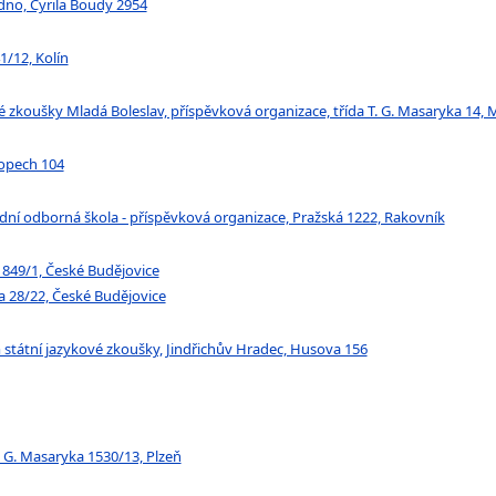
dno, Cyrila Boudy 2954
/12, Kolín
zkoušky Mladá Boleslav, příspěvková organizace, třída T. G. Masaryka 14, 
kopech 104
í odborná škola - příspěvková organizace, Pražská 1222, Rakovník
1849/1, České Budějovice
a 28/22, České Budějovice
státní jazykové zkoušky, Jindřichův Hradec, Husova 156
 G. Masaryka 1530/13, Plzeň