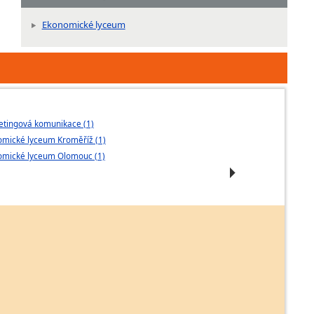
Ekonomické lyceum
tingová komunikace (1)
Sportovní man
mické lyceum Kroměříž (1)
Ekonomické lyc
omické lyceum Olomouc (1)
Gymnaziální ly