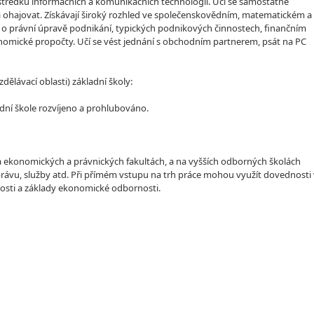
ostředků informačních a komunikačních technologií. Učí se samostatně
a ohajovat. Získávají široký rozhled ve společenskovědním, matematickém a
d o právní úpravě podnikání, typických podnikových činnostech, finančním
onomické propočty. Učí se vést jednání s obchodním partnerem, psát na PC
lávací oblasti) základní školy:
dní škole rozvíjeno a prohlubováno.
na ekonomických a právnických fakultách, a na vyšších odborných školách
právu, služby atd. Při přímém vstupu na trh práce mohou využít dovednosti 
losti a základy ekonomické odbornosti.