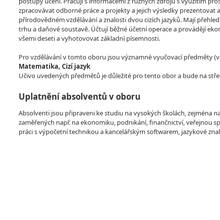
postupy učení. Pracují s informacemi z různých zdrojů s využitím pr
zpracovávat odborné práce a projekty a jejich výsledky prezentovat 
přírodovědném vzdělávání a znalosti dvou cizích jazyků. Mají přehle
trhu a daňové soustavě. Účtují běžné účetní operace a provádějí ek
všemi deseti a vyhotovovat základní písemnosti.
Pro vzdělávání v tomto oboru jsou významné vyučovací předměty (vzdě
Matematika, Cizí jazyk
Učivo uvedených předmětů je důležité pro tento obor a bude na stře
Uplatnění absolventů v oboru
Absolventi jsou připraveni ke studiu na vysokých školách, zejména 
zaměřených např. na ekonomiku, podnikání, finančnictví, veřejnou s
práci s výpočetní technikou a kancelářským softwarem, jazykové zna