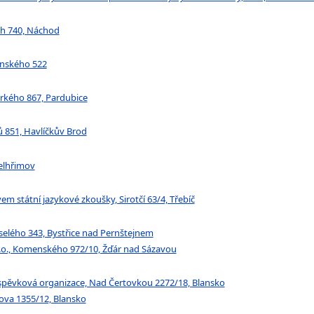
ch 740, Náchod
enského 522
orkého 867, Pardubice
 851, Havlíčkův Brod
elhřimov
em státní jazykové zkoušky, Sirotčí 63/4, Třebíč
eselého 343, Bystřice nad Pernštejnem
r.o., Komenského 972/10, Žďár nad Sázavou
íspěvková organizace, Nad Čertovkou 2272/18, Blansko
kova 1355/12, Blansko