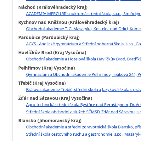
Náchod (Královéhradecký kraj)
ACADEMIA MERCURII soukromá střední škola, s.r.o., Smiřický
Rychnov nad Kněžnou (Královéhradecký kraj)
Obchodní akademie T. G. Masaryka, Kostelec nad Orlicí, Kom
Pardubice (Pardubický kraj)
AGYS - Anglické gymnázium a Střední odborná škola, s.r.o., G
Havlíčkův Brod (Kraj Vysočina)
Obchodní akademie a Hotelová škola Havlíčkův Brod, Bratříků
Pelhřimov (Kraj Vysočina)
Gymnázium a Obchodní akademie Pelhřimov, Jirsíkova 244, P
Třebíč (Kraj Vysočina)
Bráfova akademie Třebíč, střední škola a Jazyková škola s práv
Žďár nad Sázavou (Kraj Vysočina)
Agro-technická střední škola Bystřice nad Pernštejnem, Dr. V
Střední škola obchodní a služeb SČMSD, Žďár nad Sázavou, s.
Blansko (Jihomoravský kraj)
Obchodní akademie a střední zdravotnická škola Blansko, př
Střední škola cestovního ruchu a gastronomie, s.r.o., Masary