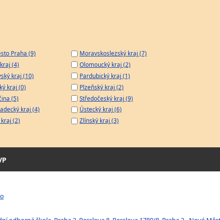
sto Praha (9)
Moravskoslezský kraj (7)
kraj (4)
Olomoucký kraj (2)
ský kraj (10)
Pardubický kraj (1)
ý kraj (0)
Plzeňský kraj (2)
čina (5)
Středočeský kraj (9)
adecký kraj (4)
Ústecký kraj (6)
kraj (2)
Zlínský kraj (3)
VP
to
í odborná škola, Praha 2, Resslova 8, Resslova 1780/8, Praha 2 - Nové Měs