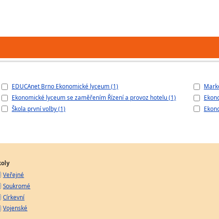
EDUCAnet Brno Ekonomické lyceum (1)
Marke
Ekonomické lyceum se zaměřením Řízení a provoz hotelu (1)
Ekono
Škola první volby (1)
Ekon
koly
Veřejné
Soukromé
Církevní
Vojenské