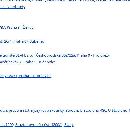
 2 - Vinohrady
7, Praha 3 - Žižkov
 26/4, Praha 6 - Bubeneč
čiliště BEAN, s.r.o., Českobrodská 362/32a, Praha 9 - Hrdlořezy
lavětínská 82, Praha 9 - Klánovice
dy 362/1, Praha 10 - Vršovice
la s právem státní jazykové zkoušky, Beroun, U Stadionu 486, U Stadionu 
m. 1200, Smetanovo náměstí 1200/1, Slaný