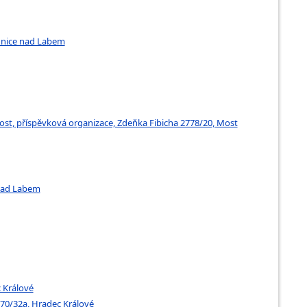
udnice nad Labem
ost, příspěvková organizace, Zdeňka Fibicha 2778/20, Most
 nad Labem
 Králové
170/32a, Hradec Králové