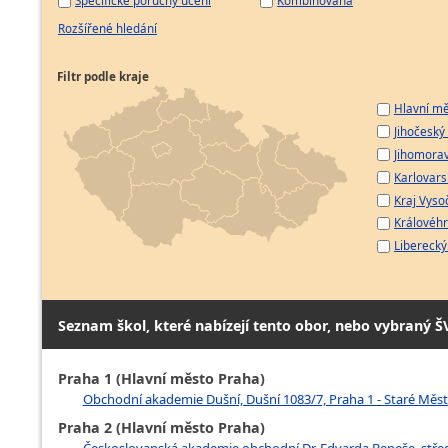
Specifické poruchy učení
Kombinovaná
Rozšířené hledání
Filtr podle kraje
Hlavní mě
Jihočeský 
Jihomorav
Karlovarsk
Kraj Vyso
Královéhr
Liberecký 
Seznam škol, které nabízejí tento obor, nebo vybraný Š
Praha 1 (Hlavní město Praha)
Obchodní akademie Dušní, Dušní 1083/7, Praha 1 - Staré Měs
Praha 2 (Hlavní město Praha)
Českoslovanská akademie obchodní Dr. Edvarda Beneše, středn