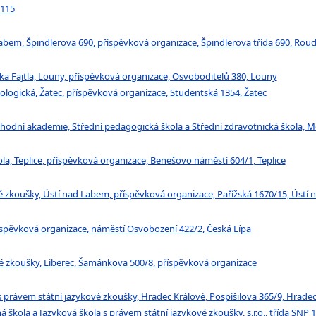
1115
abem, Špindlerova 690, příspěvková organizace, Špindlerova třída 690, Ro
a Fajtla, Louny, příspěvková organizace, Osvoboditelů 380, Louny
ogická, Žatec, příspěvková organizace, Studentská 1354, Žatec
chodní akademie, Střední pedagogická škola a Střední zdravotnická škola, M
a, Teplice, příspěvková organizace, Benešovo náměstí 604/1, Teplice
 zkoušky, Ústí nad Labem, příspěvková organizace, Pařížská 1670/15, Ústí
spěvková organizace, náměstí Osvobození 422/2, Česká Lípa
é zkoušky, Liberec, Šamánkova 500/8, příspěvková organizace
 právem státní jazykové zkoušky, Hradec Králové, Pospíšilova 365/9, Hradec
škola a Jazyková škola s právem státní jazykové zkoušky, s.r.o., třída SNP 