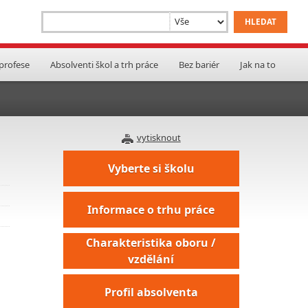
 profese
Absolventi škol a trh práce
Bez bariér
Jak na to
vytisknout
Vyberte si školu
Informace o trhu práce
Charakteristika oboru /
vzdělání
Profil absolventa