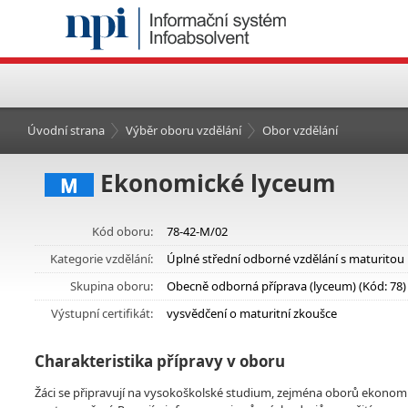
Úvodní strana
Výběr oboru vzdělání
Obor vzdělání
Ekonomické lyceum
M
Kód oboru:
78-42-M/02
Kategorie vzdělání:
Úplné střední odborné vzdělání s maturitou
Skupina oboru:
Obecně odborná příprava (lyceum) (Kód: 78)
Výstupní certifikát:
vysvědčení o maturitní zkoušce
Charakteristika přípravy v oboru
Žáci se připravují na vysokoškolské studium, zejména oborů ekonomi