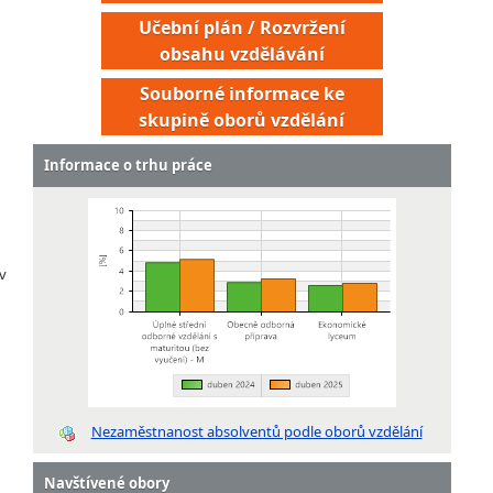
Učební plán / Rozvržení
obsahu vzdělávání
Souborné informace ke
skupině oborů vzdělání
Informace o trhu práce
v
Nezaměstnanost absolventů podle oborů vzdělání
Navštívené obory