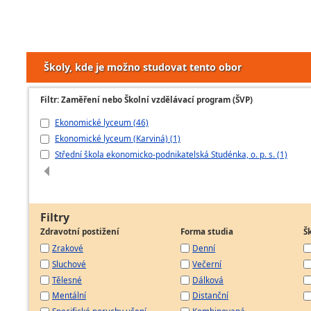
Školy, kde je možno studovat tento obor
Filtr: Zaměření nebo Školní vzdělávací program (ŠVP)
Ekonomické lyceum (46)
Ekonomické lyceum (Karviná) (1)
Střední škola ekonomicko-podnikatelská Studénka, o. p. s. (1)
Filtry
Zdravotní postižení
Forma studia
Š
Zrakové
Denní
Sluchové
Večerní
Tělesné
Dálková
Mentální
Distanční