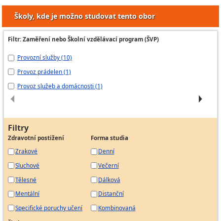
Úklidový pracovník v potravinářských
Školy, kde je možno studovat tento obor
provozech
Úklidový pracovník ve zdravotnických a
nemocničních zařízeních
Filtr: Zaměření nebo Školní vzdělávací program (ŠVP)
Úklidový pracovník venkovních ploch
Provozní služby (10)
Re
Úklidový pracovník venkovních prostor
Provoz prádelen (1)
Pr
Provoz služeb a domácnosti (1)
S 
Filtry
Zdravotní postižení
Forma studia
Zrakové
Denní
Sluchové
Večerní
Tělesné
Dálková
Mentální
Distanční
Specifické poruchy učení
Kombinovaná