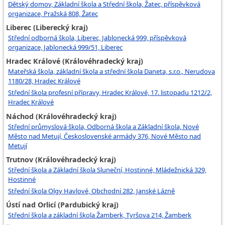
Dětský domov, Základní škola a Střední škola, Žatec, příspěvková
organizace, Pražská 808, Žatec
Liberec (Liberecký kraj)
Střední odborná škola, Liberec, Jablonecká 999, příspěvková
organizace, Jablonecká 999/51, Liberec
Hradec Králové (Královéhradecký kraj)
Mateřská škola, základní škola a střední škola Daneta, s.r.o., Nerudova
1180/28, Hradec Králové
Střední škola profesní přípravy, Hradec Králové, 17. listopadu 1212/2,
Hradec Králové
Náchod (Královéhradecký kraj)
Střední průmyslová škola, Odborná škola a Základní škola, Nové
Město nad Metují, Československé armády 376, Nové Město nad
Metují
Trutnov (Královéhradecký kraj)
Střední škola a Základní škola Sluneční, Hostinné, Mládežnická 329,
Hostinné
Střední škola Olgy Havlové, Obchodní 282, Janské Lázně
Ústí nad Orlicí (Pardubický kraj)
Střední škola a základní škola Žamberk, Tyršova 214, Žamberk