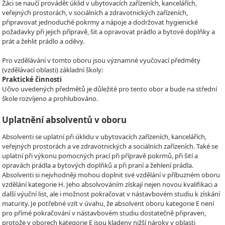
Žáci se naučí provádět úklid v ubytovacích zařízeních, kancelářích,
veřejných prostorách, v sociálních a zdravotnických zařízeních,
připravovat jednoduché pokrmy a nápoje a dodržovat hygienické
požadavky při jejich přípravě, šit a opravovat prádlo a bytové doplňky a
prát a žehlit prádlo a oděvy.
Pro vzdělávání v tomto oboru jsou významné vyučovací předměty
(vzdělávací oblasti) základní školy:
Praktické činnosti
Učivo uvedených předmětů je důležité pro tento obor a bude na střední
škole rozvíjeno a prohlubováno.
Uplatnění absolventů v oboru
Absolventi se uplatní při úklidu v ubytovacích zařízeních, kancelářích,
veřejných prostorách a ve zdravotnických a sociálních zařízeních. Také se
uplatní při výkonu pomocných prací při přípravě pokrmů, při šití a
opravách prádla a bytových doplňků a při praní a žehlení prádla.
Absolventi si nejvhodněji mohou doplnit své vzdělání v příbuzném oboru
vzdělání kategorie H. Jeho absolvováním získají nejen novou kvalifikaci a
další výuční list, ale i možnost pokračovat v nástavbovém studiu k získání
maturity. Je potřebné vzít v úvahu, že absolvent oboru kategorie E není
pro přímé pokračování v nástavbovém studiu dostatečně připraven,
protože v oborech kategorie E jsou kladeny nižší nároky v oblasti