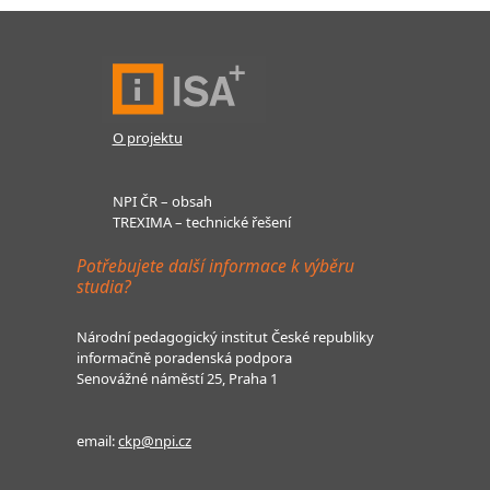
O projektu
NPI ČR – obsah
TREXIMA – technické řešení
Potřebujete další informace k výběru
studia?
Národní pedagogický institut České republiky
informačně poradenská podpora
Senovážné náměstí 25, Praha 1
email:
ckp@npi.cz