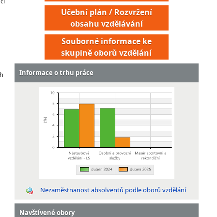
čí
Učební plán / Rozvržení
obsahu vzdělávání
Souborné informace ke
skupině oborů vzdělání
Informace o trhu práce
ch
Nezaměstnanost absolventů podle oborů vzdělání
Navštívené obory