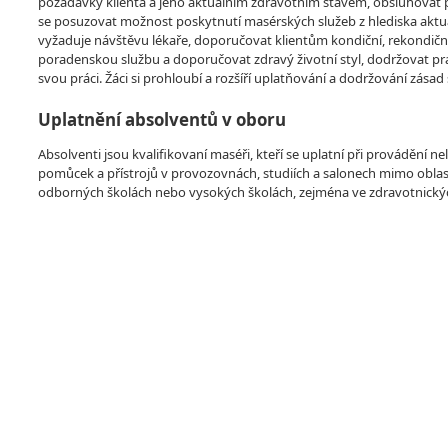
požadavky klienta a jeho aktuálním zdravotním stavem, obsluhovat 
se posuzovat možnost poskytnutí masérských služeb z hlediska aktuá
vyžaduje návštěvu lékaře, doporučovat klientům kondiční, rekondiční
poradenskou službu a doporučovat zdravý životní styl, dodržovat pr
svou práci. Žáci si prohloubí a rozšíří uplatňování a dodržování zása
Uplatnění absolventů v oboru
Absolventi jsou kvalifikovaní maséři, kteří se uplatní při provádění 
pomůcek a přístrojů v provozovnách, studiích a salonech mimo oblas
odborných školách nebo vysokých školách, zejména ve zdravotnický