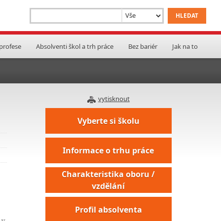
 profese
Absolventi škol a trh práce
Bez bariér
Jak na to
vytisknout
Vyberte si školu
Informace o trhu práce
Charakteristika oboru /
vzdělání
Profil absolventa