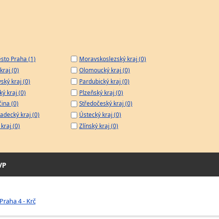
sto Praha (1)
Moravskoslezský kraj (0)
kraj (0)
Olomoucký kraj (0)
ský kraj (0)
Pardubický kraj (0)
ý kraj (0)
Plzeňský kraj (0)
čina (0)
Středočeský kraj (0)
adecký kraj (0)
Ústecký kraj (0)
kraj (0)
Zlínský kraj (0)
VP
Praha 4 - Krč