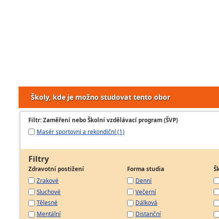
Školy, kde je možno studovat tento obor
Filtr: Zaměření nebo Školní vzdělávací program (ŠVP)
Masér sportovní a rekondiční (1)
Filtry
Zdravotní postižení
Forma studia
Š
Zrakové
Denní
Sluchové
Večerní
Tělesné
Dálková
Mentální
Distanční