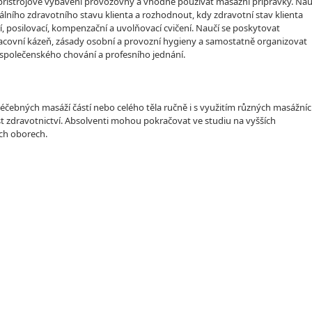
přístrojové vybavení provozovny a vhodně používat masážní přípravky. Nau
lního zdravotního stavu klienta a rozhodnout, kdy zdravotní stav klienta
, posilovací, kompenzační a uvolňovací cvičení. Naučí se poskytovat
acovní kázeň, zásady osobní a provozní hygieny a samostatně organizovat
d společenského chování a profesního jednání.
neléčebných masáží částí nebo celého těla ručně i s využitím různých masážní
t zdravotnictví. Absolventi mohou pokračovat ve studiu na vyšších
ch oborech.