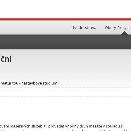
Úvodní strana
Obory, školy a
ční
i maturitou - nástavbové studium
tování masérských služeb, tj. provádět vhodný druh masáže v souladu s