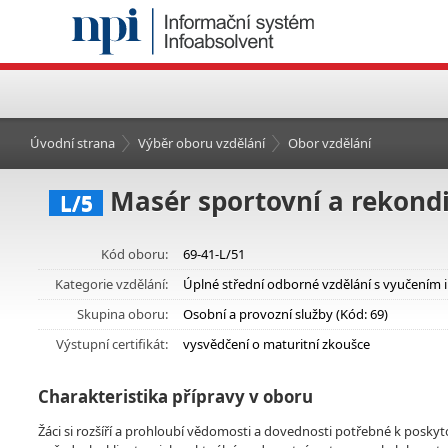
Úvodní strana
Výběr oboru vzdělání
Obor vzdělání
Masér sportovní a rekondi
L/5
Kód oboru:
69-41-L/51
Kategorie vzdělání:
Úplné střední odborné vzdělání s vyučením 
Skupina oboru:
Osobní a provozní služby (Kód: 69)
Výstupní certifikát:
vysvědčení o maturitní zkoušce
Charakteristika přípravy v oboru
Žáci si rozšíří a prohloubí vědomosti a dovednosti potřebné k posky