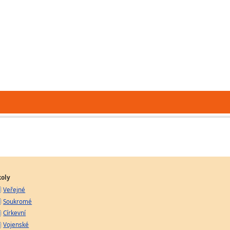
koly
Veřejné
Soukromé
Církevní
Vojenské