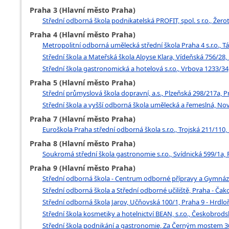
Praha 3 (Hlavní město Praha)
Střední odborná škola podnikatelská PROFIT, spol. s r.o., Žero
Praha 4 (Hlavní město Praha)
Metropolitní odborná umělecká střední škola Praha 4 s.r.o., T
Střední škola a Mateřská škola Aloyse Klara, Vídeňská 756/28, 
Střední škola gastronomická a hotelová s.r.o., Vrbova 1233/34,
Praha 5 (Hlavní město Praha)
Střední průmyslová škola dopravní, a.s., Plzeňská 298/217a, P
Střední škola a vyšší odborná škola umělecká a řemeslná, Nov
Praha 7 (Hlavní město Praha)
Euroškola Praha střední odborná škola s.r.o., Trojská 211/110, 
Praha 8 (Hlavní město Praha)
Soukromá střední škola gastronomie s.r.o., Svídnická 599/1a, P
Praha 9 (Hlavní město Praha)
Střední odborná škola - Centrum odborné přípravy a Gymnáz
Střední odborná škola a Střední odborné učiliště, Praha - Čak
Střední odborná škola Jarov, Učňovská 100/1, Praha 9 - Hrdlo
Střední škola kosmetiky a hotelnictví BEAN, s.r.o., Českobrods
Střední škola podnikání a gastronomie, Za Černým mostem 36