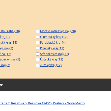
sto Praha (18)
Moravskoslezský kraj (20)
kraj (14)
Olomoucký kraj (12)
ský kraj (14)
Pardubický kraj (4)
ý kraj (2)
Plzeňský kraj (12)
čina (12)
Středočeský kraj (17)
adecký kraj (5)
Ústecký kraj (13)
kraj (7)
Zlínský kraj (12)
VP
aha 2, Resslova 5, Resslova 1940/5, Praha 2 - Nové Město