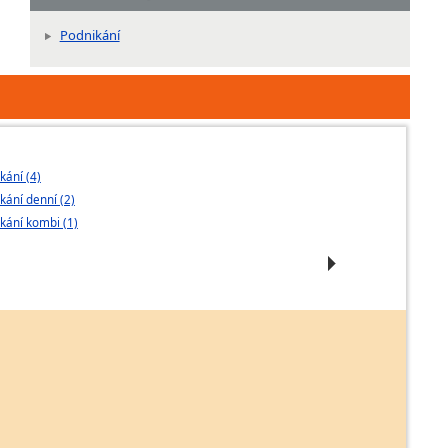
Podnikání
kání (4)
Podnikatelské 
kání denní (2)
Podnikání - dál
kání kombi (1)
Podnikání - nás