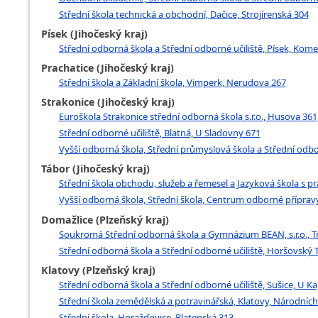
Střední škola technická a obchodní, Dačice, Strojírenská 304
Písek (Jihočeský kraj)
Střední odborná škola a Střední odborné učiliště, Písek, Ko
Prachatice (Jihočeský kraj)
Střední škola a Základní škola, Vimperk, Nerudova 267
Strakonice (Jihočeský kraj)
Euroškola Strakonice střední odborná škola s.r.o., Husova 361
Střední odborné učiliště, Blatná, U Sladovny 671
Vyšší odborná škola, Střední průmyslová škola a Střední odbo
Tábor (Jihočeský kraj)
Střední škola obchodu, služeb a řemesel a Jazyková škola s p
Vyšší odborná škola, Střední škola, Centrum odborné přípravy
Domažlice (Plzeňský kraj)
Soukromá Střední odborná škola a Gymnázium BEAN, s.r.o., T
Střední odborná škola a Střední odborné učiliště, Horšovský 
Klatovy (Plzeňský kraj)
Střední odborná škola a Střední odborné učiliště, Sušice, U Ka
Střední škola zemědělská a potravinářská, Klatovy, Národní
Střední škola, Horažďovice, Blatenská 313