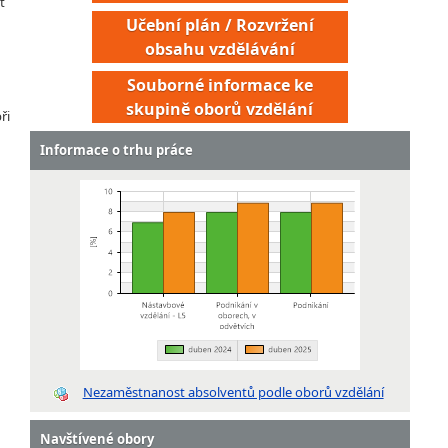
t
Učební plán / Rozvržení
obsahu vzdělávání
Souborné informace ke
skupině oborů vzdělání
ři
Informace o trhu práce
Nezaměstnanost absolventů podle oborů vzdělání
Navštívené obory