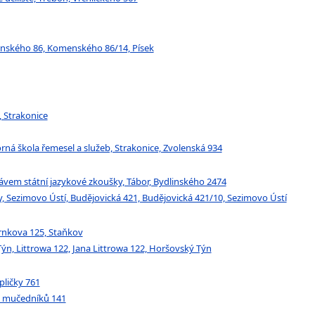
menského 86, Komenského 86/14, Písek
, Strakonice
rná škola řemesel a služeb, Strakonice, Zvolenská 934
rávem státní jazykové zkoušky, Tábor, Bydlinského 2474
, Sezimovo Ústí, Budějovická 421, Budějovická 421/10, Sezimovo Ústí
rnkova 125, Staňkov
Týn, Littrowa 122, Jana Littrowa 122, Horšovský Týn
pličky 761
ch mučedníků 141