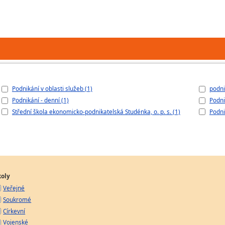
Podnikání v oblasti služeb (1)
podni
Podnikání - denní (1)
Podni
Střední škola ekonomicko-podnikatelská Studénka, o. p. s. (1)
Podni
koly
Veřejné
Soukromé
Církevní
Vojenské