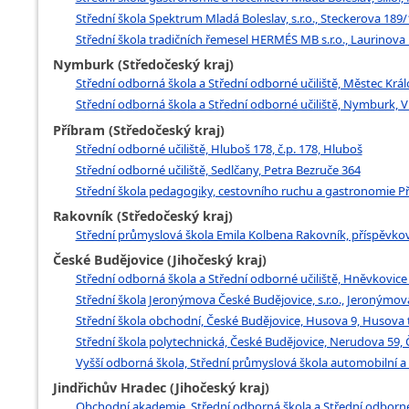
Střední škola Spektrum Mladá Boleslav, s.r.o., Steckerova 18
Střední škola tradičních řemesel HERMÉS MB s.r.o., Laurinova
Nymburk (Středočeský kraj)
Střední odborná škola a Střední odborné učiliště, Městec Král
Střední odborná škola a Střední odborné učiliště, Nymburk, V
Příbram (Středočeský kraj)
Střední odborné učiliště, Hluboš 178, č.p. 178, Hluboš
Střední odborné učiliště, Sedlčany, Petra Bezruče 364
Střední škola pedagogiky, cestovního ruchu a gastronomie Pří
Rakovník (Středočeský kraj)
Střední průmyslová škola Emila Kolbena Rakovník, příspěvková 
České Budějovice (Jihočeský kraj)
Střední odborná škola a Střední odborné učiliště, Hněvkovice
Střední škola Jeronýmova České Budějovice, s.r.o., Jeronýmov
Střední škola obchodní, České Budějovice, Husova 9, Husova t
Střední škola polytechnická, České Budějovice, Nerudova 59,
Vyšší odborná škola, Střední průmyslová škola automobilní a
Jindřichův Hradec (Jihočeský kraj)
Obchodní akademie, Střední odborná škola a Střední odborné 