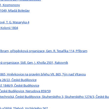
9/1, Kosmonosy
 1049, Mladá Boleslav
ové, T. G. Masaryka 4
 Kolonii 1804
bram, příspěvková organizace, Gen. R. Tesaříka 114, Příbram
organizace, Sídl. Gen. J. Kholla 2501, Rakovník
 865, Hněvkovice na pravém břehu Vlt. 865, Týn nad Vltavou
a 28/22, České Budějovice
ř. 1846/9, České Budějovice
 České Budějovice, Nerudova 859/59
 technická, České Budějovice, Skuherského 3, Skuherského 1274/3, České Bu
učiliště, Třeboň, Vrchlického 567