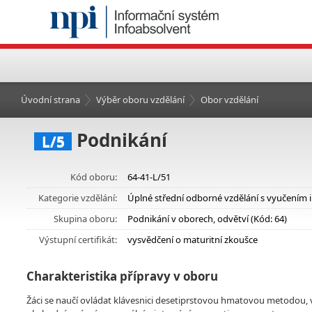
Úvodní strana
Výběr oboru vzdělání
Obor vzdělání
Podnikání
L/5
Kód oboru:
64-41-L/51
Kategorie vzdělání:
Úplné střední odborné vzdělání s vyučením 
Skupina oboru:
Podnikání v oborech, odvětví (Kód: 64)
Výstupní certifikát:
vysvědčení o maturitní zkoušce
Charakteristika přípravy v oboru
Žáci se naučí ovládat klávesnici desetiprstovou hmatovou metodou, v