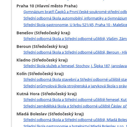
Praha 10 (Hlavní město Praha)
Gymnázium bratří Čapků a První české soukromé střední odborn
Střední odborná škola automobilní, informatiky a Gymnázium,
Střední škola gastronomie, U krbu 521/45, Praha 10 - Malešic
Benešov (Středočeský kraj)
Střední odborná škola a Střední odborné učiliště, Vlašim, Zám
Beroun (Středočeský kraj)
Střední odborná škola a Střední odborné učiliště, Beroun - Hl
Kladno (Středočeský kraj)
Střední škola služeb a řemesel, Stochov, J. Šípka 187, Jaroslav
Kolín (Středočeský kraj)
Střední odborná škola stavební a Střední odborné učiliště stav
Střední průmyslová škola strojírenská a Jazyková škola s práv
Kutná Hora (Středočeský kraj)
Střední odborná škola a Střední odborné učiliště řemesel, Ku
Střední zemědělská škola a Střední odborné učiliště Čáslav, p
Mladá Boleslav (Středočeský kraj)
Střední odborná škola a Střední odborné učiliště, Mladá Bolesl
Střední škola gastronomie a hotelnictví Mladá Boleslav, s.r.o.