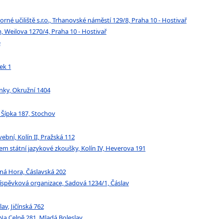
é učiliště s.r.o., Trhanovské náměstí 129/8, Praha 10 - Hostivař
 Weilova 1270/4, Praha 10 - Hostivař
e
ek 1
inky, Okružní 1404
a Šípka 187, Stochov
ební, Kolín II, Pražská 112
em státní jazykové zkoušky, Kolín IV, Heverova 191
tná Hora, Čáslavská 202
říspěvková organizace, Sadová 1234/1, Čáslav
av, Jičínská 762
, Na Celně 281, Mladá Boleslav