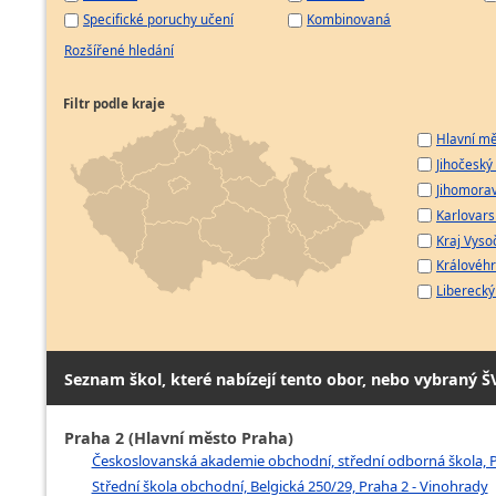
Specifické poruchy učení
Kombinovaná
Rozšířené hledání
Filtr podle kraje
Hlavní mě
Jihočeský 
Jihomorav
Karlovarsk
Kraj Vyso
Královéhr
Liberecký 
Seznam škol, které nabízejí tento obor, nebo vybraný Š
Praha 2 (Hlavní město Praha)
Českoslovanská akademie obchodní, střední odborná škola, Pr
Střední škola obchodní, Belgická 250/29, Praha 2 - Vinohrady