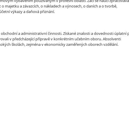
gramovým vybavením používaným v profesní oblasti. Žáci se naučí zpracováva
t o majetku a závazcích, o nákladech a výnosech, o daních a o tvorbě,
účetní výkazy a daňová přiznání.
chodní a administrativní činnosti. Získané znalosti a dovednosti úplatní p
ravovali v předcházející přípravě v konkrétním učebním oboru. Absolventi
sokých školách, zejména v ekonomicky zaměřených oborech vzdělání.