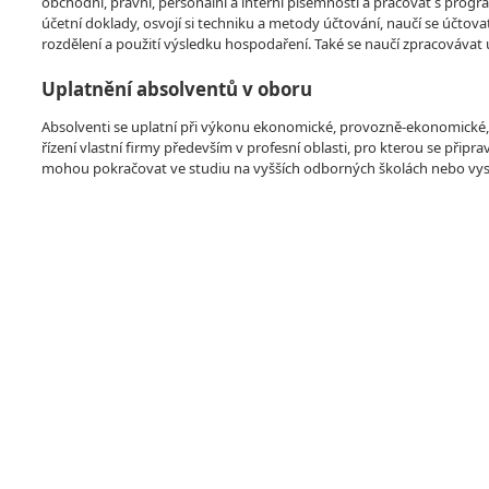
obchodní, právní, personální a interní písemnosti a pracovat s pro
účetní doklady, osvojí si techniku a metody účtování, naučí se účtova
rozdělení a použití výsledku hospodaření. Také se naučí zpracovávat 
Uplatnění absolventů v oboru
Absolventi se uplatní při výkonu ekonomické, provozně-ekonomické, ob
řízení vlastní firmy především v profesní oblasti, pro kterou se přip
mohou pokračovat ve studiu na vyšších odborných školách nebo vy