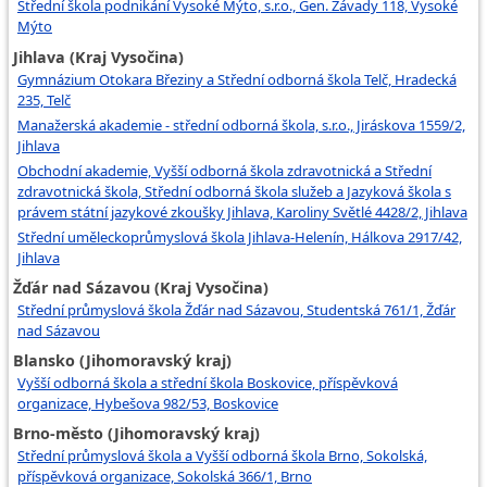
Střední škola podnikání Vysoké Mýto, s.r.o., Gen. Závady 118, Vysoké
Mýto
Jihlava (Kraj Vysočina)
Gymnázium Otokara Březiny a Střední odborná škola Telč, Hradecká
235, Telč
Manažerská akademie - střední odborná škola, s.r.o., Jiráskova 1559/2,
Jihlava
Obchodní akademie, Vyšší odborná škola zdravotnická a Střední
zdravotnická škola, Střední odborná škola služeb a Jazyková škola s
právem státní jazykové zkoušky Jihlava, Karoliny Světlé 4428/2, Jihlava
Střední uměleckoprůmyslová škola Jihlava-Helenín, Hálkova 2917/42,
Jihlava
Žďár nad Sázavou (Kraj Vysočina)
Střední průmyslová škola Žďár nad Sázavou, Studentská 761/1, Žďár
nad Sázavou
Blansko (Jihomoravský kraj)
Vyšší odborná škola a střední škola Boskovice, příspěvková
organizace, Hybešova 982/53, Boskovice
Brno-město (Jihomoravský kraj)
Střední průmyslová škola a Vyšší odborná škola Brno, Sokolská,
příspěvková organizace, Sokolská 366/1, Brno