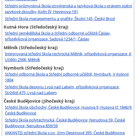
Střední průmyslová škola strojírenská a Jazyková škola s právem státní
jazykové zkoušky, Kolín IV, Heverova 191
Střední škola managementu a grafiky, Školní 145, Český Brod
Kutná Hora (Středočeský kraj)
Střední zemědělská škola a Střední odborné učiliště Čáslav,
příspěvková organizace, Sadová 1234/1, Čáslav
Mělník (Středočeský kraj)
Integrovaná střední škola technická Mělník, příspěvková organizace, K
Učilišti 2566, Mělník
Nymburk (Středočeský kraj)
Střední odborná škola a Střední odborné učiliště, Nymburk, V Kolonii
1804
Střední škola designu Lysá nad Labem, příspěvková organizace,
Stržiště 475, Lysá nad Labem
České Budějovice (Jihočeský kraj)
Střední škola obchodní, České Budějovice, Husova 9, Husova tř. 1846/9,
České Budějovice
Střední škola polytechnická, České Budějovice, Nerudova 59, České
Budějovice, Nerudova 859/59
VAKANTIS střední škola s.r.o., Emy Destinové 395, České Budějovice