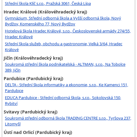
Střední škola Klíč s.r.o., Pražská 3061, Česká Lípa
Hradec Králové (Královéhradecký kraj)
Gymnázium, Střední odborná škola a Vyšší odborná škola, Nový
Bydžov, Komenského 77, Nový Bydžov
Hotelová škola Hradec Králové, s.r.o., Československé armády 274/55,
Hradec Králové
Střední škola služeb, obchodu a gastronomie, Velká 3/64, Hradec
Králové
Jičín (Královéhradecký kraj)
Soukromá střední škola podnikatelská - ALTMAN, s.r.o., Na Tobolce
389, Jičín
Pardubice (Pardubický kraj)
DELTA - Střední škola informatiky a ekonomie, s.r.o., Ke Kamenci 151,
Pardubice
EDUCA Pardubice - Střední odborná škola, s.r.o., Sokolovská 150,
Rybitví
Svitavy (Pardubický kraj)
Soukromá střední odborná škola TRADING CENTRE s.r.o., Tyršova 237,
Litomyšl
Ústí nad Orlicí (Pardubický kraj)