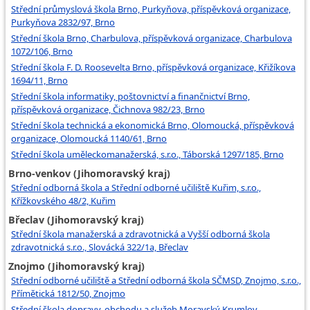
Střední průmyslová škola Brno, Purkyňova, příspěvková organizace,
Purkyňova 2832/97, Brno
Střední škola Brno, Charbulova, příspěvková organizace, Charbulova
1072/106, Brno
Střední škola F. D. Roosevelta Brno, příspěvková organizace, Křižíkova
1694/11, Brno
Střední škola informatiky, poštovnictví a finančnictví Brno,
příspěvková organizace, Čichnova 982/23, Brno
Střední škola technická a ekonomická Brno, Olomoucká, příspěvková
organizace, Olomoucká 1140/61, Brno
Střední škola uměleckomanažerská, s.r.o., Táborská 1297/185, Brno
Brno-venkov (Jihomoravský kraj)
Střední odborná škola a Střední odborné učiliště Kuřim, s.r.o.,
Křížkovského 48/2, Kuřim
Břeclav (Jihomoravský kraj)
Střední škola manažerská a zdravotnická a Vyšší odborná škola
zdravotnická s.r.o., Slovácká 322/1a, Břeclav
Znojmo (Jihomoravský kraj)
Střední odborné učiliště a Střední odborná škola SČMSD, Znojmo, s.r.o.,
Přímětická 1812/50, Znojmo
Střední škola dopravy, obchodu a služeb Moravský Krumlov,