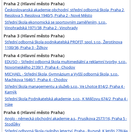
Praha 2 (Hlavní město Praha)
Českoslovanská akademie obchodní, střední odborná škola, Praha 2,
Resslova 5, Resslova 1940/5, Praha 2 - Nové Město
Střední škola ekonomická se sportovním zaměřením, s.r.o.,
Vinohradská 1971/38, Praha 2 - Vinohrady
Praha 3 (Hlavní město Praha)
Střední odborná škola podnikatelská PROFIT, spol. s r.o., Žerotínova
1100/36, Praha 3 - Žižkov
Praha 4 (Hlavní město Praha)
EDUSO – Střední odborná škola multimediální a reklamní tvorby, s.r.o.,
Novomeského 2139/1, Praha 4 - Chodov
MICHAEL - Střední škola, Gymnázium a Vyšší odborná škola, s.r.o.,
Machkova 1646/1, Praha 4 - Chodov
Střední škola managementu a služeb s.r.o., Ve Lhotce 814/2, Praha 4 -
Kamýk
Střední škola Podnikatelská akademie, s.r.o., K Milíčovu 674/2, Praha 4 -
Háje
Praha 6 (Hlavní město Praha)
Anglo - německá obchodní akademie a.s., Prusíkova 2577/16, Praha 5 -
Stodůlky
Střední odborná škola civilního letectví, Praha - Ruzyně, K letišti 278/4a,