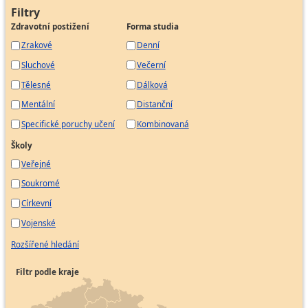
Filtry
Pokladník
Zdravotní postižení
Forma studia
Pracovník pro evidenci zásob
Zrakové
Denní
Pracovník správy pohledávek
Sluchové
Večerní
Samostatný účetní
Tělesné
Dálková
Účetní
Mentální
Distanční
Personalista
Specifické poruchy učení
Kombinovaná
Vedoucí týmu
Media buyer
Školy
Specialista marketingu
Veřejné
Aukcionář, dražebník
Soukromé
Inspektor prodejen
Církevní
Vojenské
Obchodní referent
Pracovník cenotvorby
Rozšířené hledání
Pracovník internetového obchodu
Filtr podle kraje
Pracovník obchodního úseku
Pracovník odbytu