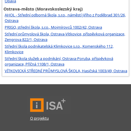
Opava
Ostrava-město (Moravskoslezský kraj)
AHOL - Střední odborná škola, s.r.o., náměstí Jiřího z Poděbrad 301/26,
Ostrava
PRIGO, střední škola, s.r.o., Mojmírovců 1002/42, Ostrava
Střední průmyslová škola, Ostrava-Vítkovice, příspěvková organizace,
Zengrova 822/1, Ostrava
Střední škola podnikatelská Klimkovice s.r.o., Komenského 112,
Klimkovice
Střední škola služeb a podnikání, Ostrava-Poruba, příspěvková
organizace, Příčná 1108/1, Ostrava
VÍTKOVICKÁ STŘEDNÍ PRŮMYSLOVÁ ŠKOLA, Hasičská 1003/49, Ostrava
O projektu