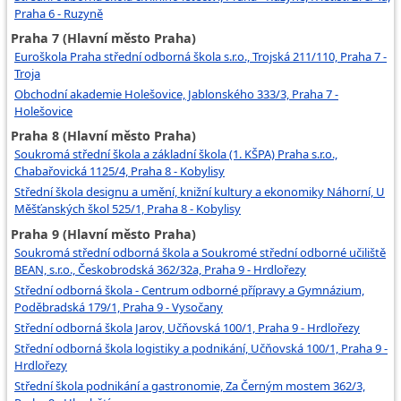
Praha 6 - Ruzyně
Praha 7 (Hlavní město Praha)
Euroškola Praha střední odborná škola s.r.o., Trojská 211/110, Praha 7 -
Troja
Obchodní akademie Holešovice, Jablonského 333/3, Praha 7 -
Holešovice
Praha 8 (Hlavní město Praha)
Soukromá střední škola a základní škola (1. KŠPA) Praha s.r.o.,
Chabařovická 1125/4, Praha 8 - Kobylisy
Střední škola designu a umění, knižní kultury a ekonomiky Náhorní, U
Měšťanských škol 525/1, Praha 8 - Kobylisy
Praha 9 (Hlavní město Praha)
Soukromá střední odborná škola a Soukromé střední odborné učiliště
BEAN, s.r.o., Českobrodská 362/32a, Praha 9 - Hrdlořezy
Střední odborná škola - Centrum odborné přípravy a Gymnázium,
Poděbradská 179/1, Praha 9 - Vysočany
Střední odborná škola Jarov, Učňovská 100/1, Praha 9 - Hrdlořezy
Střední odborná škola logistiky a podnikání, Učňovská 100/1, Praha 9 -
Hrdlořezy
Střední škola podnikání a gastronomie, Za Černým mostem 362/3,