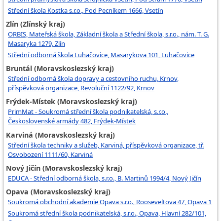
Střední škola Kostka s.r.o., Pod Pecníkem 1666, Vsetín
Zlín (Zlínský kraj)
ORBIS, Mateřská škola, Základní škola a Střední škola, s.r.o., nám. T. G.
Masaryka 1279, Zlín
Střední odborná škola Luhačovice, Masarykova 101, Luhačovice
Bruntál (Moravskoslezský kraj)
Střední odborná škola dopravy a cestovního ruchu, Krnov,
příspěvková organizace, Revoluční 1122/92, Krnov
Frýdek-Místek (Moravskoslezský kraj)
PrimMat - Soukromá střední škola podnikatelská, s.r.o.,
Československé armády 482, Frýdek-Místek
Karviná (Moravskoslezský kraj)
Střední škola techniky a služeb, Karviná, příspěvková organizace, tř.
Osvobození 1111/60, Karviná
Nový Jičín (Moravskoslezský kraj)
EDUCA - Střední odborná škola, s.r.o., B. Martinů 1994/4, Nový Jičín
Opava (Moravskoslezský kraj)
Soukromá obchodní akademie Opava s.r.o., Rooseveltova 47, Opava 1
Soukromá střední škola podnikatelská, s.r.o., Opava, Hlavní 282/101,