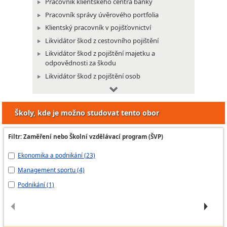
Pracovník klientského centra banky
Pracovník správy úvěrového portfolia
Klientský pracovník v pojišťovnictví
Likvidátor škod z cestovního pojištění
Likvidátor škod z pojištění majetku a
odpovědnosti za škodu
Likvidátor škod z pojištění osob
Likvidátor škod z pojištění vozidel
Pojišťovací poradce
Školy, kde je možno studovat tento obor
Pojišťovací poradce na přepážce
Administrativní pracovník
Filtr: Zaměření nebo Školní vzdělávací program (ŠVP)
Administrátor projektu
Ekonomika a podnikání (23)
lo
Asistentka
Celní deklarant
Management sportu (4)
Ek
Firemní recepční
Podnikání (1)
Ba
Fakturant
Mzdová účetní
Odborný účetní