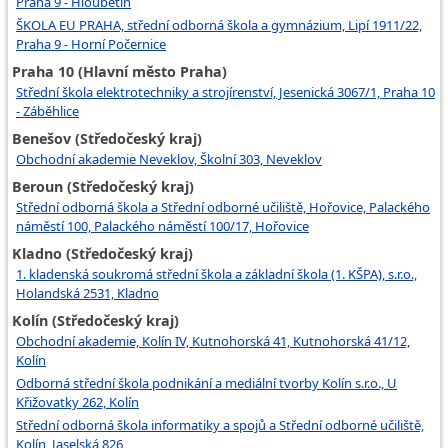
Praha 9 - Hloubětín
ŠKOLA EU PRAHA, střední odborná škola a gymnázium, Lipí 1911/22,
Praha 9 - Horní Počernice
Praha 10 (Hlavní město Praha)
Střední škola elektrotechniky a strojírenství, Jesenická 3067/1, Praha 10
- Záběhlice
Benešov (Středočeský kraj)
Obchodní akademie Neveklov, Školní 303, Neveklov
Beroun (Středočeský kraj)
Střední odborná škola a Střední odborné učiliště, Hořovice, Palackého
náměstí 100, Palackého náměstí 100/17, Hořovice
Kladno (Středočeský kraj)
1. kladenská soukromá střední škola a základní škola (1. KŠPA), s.r.o.,
Holandská 2531, Kladno
Kolín (Středočeský kraj)
Obchodní akademie, Kolín IV, Kutnohorská 41, Kutnohorská 41/12,
Kolín
Odborná střední škola podnikání a mediální tvorby Kolín s.r.o., U
Křižovatky 262, Kolín
Střední odborná škola informatiky a spojů a Střední odborné učiliště,
Kolín, Jaselská 826