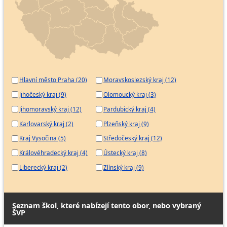
Realitní makléř
Vedoucí maloobchodní provozovny
Vedoucí velkoobchodní provozovny
Zastavárník
Specialista merchandisingu
Specialista služeb zákazníkům
Hlavní město Praha (20)
Moravskoslezský kraj (12)
Školitel operátorů zákaznické linky
Jihočeský kraj (9)
Olomoucký kraj (3)
Celník - referent daňového řízení
Jihomoravský kraj (12)
Pardubický kraj (4)
Celník v oblasti daňové
Karlovarský kraj (2)
Plzeňský kraj (9)
Kraj Vysočina (5)
Středočeský kraj (12)
Královéhradecký kraj (4)
Ústecký kraj (8)
Liberecký kraj (2)
Zlínský kraj (9)
Seznam škol, které nabízejí tento obor, nebo vybraný
ŠVP