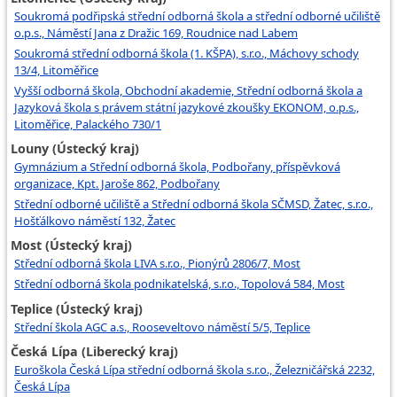
Soukromá podřipská střední odborná škola a střední odborné učiliště
o.p.s., Náměstí Jana z Dražic 169, Roudnice nad Labem
Soukromá střední odborná škola (1. KŠPA), s.r.o., Máchovy schody
13/4, Litoměřice
Vyšší odborná škola, Obchodní akademie, Střední odborná škola a
Jazyková škola s právem státní jazykové zkoušky EKONOM, o.p.s.,
Litoměřice, Palackého 730/1
Louny (Ústecký kraj)
Gymnázium a Střední odborná škola, Podbořany, příspěvková
organizace, Kpt. Jaroše 862, Podbořany
Střední odborné učiliště a Střední odborná škola SČMSD, Žatec, s.r.o.,
Hošťálkovo náměstí 132, Žatec
Most (Ústecký kraj)
Střední odborná škola LIVA s.r.o., Pionýrů 2806/7, Most
Střední odborná škola podnikatelská, s.r.o., Topolová 584, Most
Teplice (Ústecký kraj)
Střední škola AGC a.s., Rooseveltovo náměstí 5/5, Teplice
Česká Lípa (Liberecký kraj)
Euroškola Česká Lípa střední odborná škola s.r.o., Železničářská 2232,
Česká Lípa