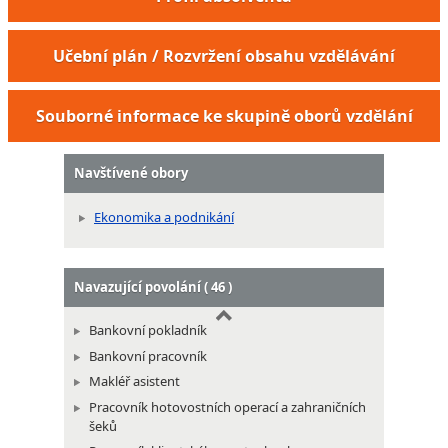
Školitel operátorů zákaznické linky
Učební plán / Rozvržení obsahu vzdělávání
Celník - referent daňového řízení
Celník v oblasti daňové
Souborné informace ke skupině oborů vzdělání
Navštívené obory
Ekonomika a podnikání
Navazující povolání ( 46 )
Bankovní pokladník
Bankovní pracovník
Makléř asistent
Pracovník hotovostních operací a zahraničních
šeků