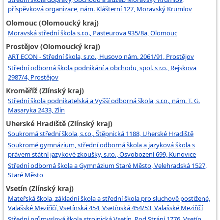
příspěvková organizace, nám. Klášterní 127, Moravský Krumlov
Olomouc (Olomoucký kraj)
Moravská střední škola s.r.o., Pasteurova 935/8a, Olomouc
Prostějov (Olomoucký kraj)
ART ECON - Střední škola, s.r.o., Husovo nám. 2061/91, Prostějov
Střední odborná škola podnikání a obchodu, spol. s r.o., Rejskova
2987/4, Prostějov
Kroměříž (Zlínský kraj)
Střední škola podnikatelská a Vyšší odborná škola, s.r.o., nám. T. G.
Masaryka 2433, Zlín
Uherské Hradiště (Zlínský kraj)
Soukromá střední škola, s.r.o., Štěpnická 1188, Uherské Hradiště
Soukromé gymnázium, střední odborná škola a jazyková škola s
právem státní jazykové zkoušky, s.r.o., Osvobození 699, Kunovice
Střední odborná škola a Gymnázium Staré Město, Velehradská 1527,
Staré Město
Vsetín (Zlínský kraj)
Mateřská škola, základní škola a střední škola pro sluchově postižené,
Valašské Meziříčí, Vsetínská 454, Vsetínská 454/53, Valašské Meziříčí
Střední průmyslová škola strojnická Vsetín, Pod Strání 1776, Vsetín