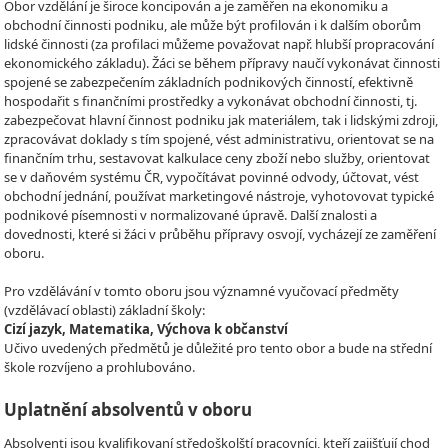
Obor vzdělání je široce koncipován a je zaměřen na ekonomiku a
obchodní činnosti podniku, ale může být profilován i k dalším oborům
lidské činnosti (za profilaci můžeme považovat např. hlubší propracování
ekonomického základu). Žáci se během přípravy naučí vykonávat činnosti
spojené se zabezpečením základních podnikových činností, efektivně
hospodařit s finančními prostředky a vykonávat obchodní činnosti, tj.
zabezpečovat hlavní činnost podniku jak materiálem, tak i lidskými zdroji,
zpracovávat doklady s tím spojené, vést administrativu, orientovat se na
finančním trhu, sestavovat kalkulace ceny zboží nebo služby, orientovat
se v daňovém systému ČR, vypočítávat povinné odvody, účtovat, vést
obchodní jednání, používat marketingové nástroje, vyhotovovat typické
podnikové písemnosti v normalizované úpravě. Další znalosti a
dovednosti, které si žáci v průběhu přípravy osvojí, vycházejí ze zaměření
oboru.
Pro vzdělávání v tomto oboru jsou významné vyučovací předměty
(vzdělávací oblasti) základní školy:
Cizí jazyk, Matematika, Výchova k občanství
Učivo uvedených předmětů je důležité pro tento obor a bude na střední
škole rozvíjeno a prohlubováno.
Uplatnění absolventů v oboru
Absolventi jsou kvalifikovaní středoškolští pracovníci, kteří zajišťují chod