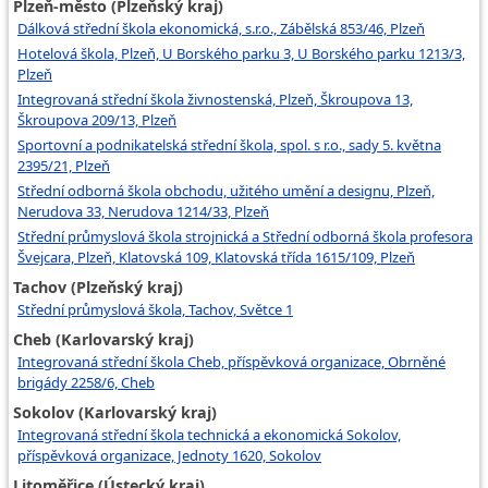
Plzeň-město (Plzeňský kraj)
Dálková střední škola ekonomická, s.r.o., Zábělská 853/46, Plzeň
Hotelová škola, Plzeň, U Borského parku 3, U Borského parku 1213/3,
Plzeň
Integrovaná střední škola živnostenská, Plzeň, Škroupova 13,
Škroupova 209/13, Plzeň
Sportovní a podnikatelská střední škola, spol. s r.o., sady 5. května
2395/21, Plzeň
Střední odborná škola obchodu, užitého umění a designu, Plzeň,
Nerudova 33, Nerudova 1214/33, Plzeň
Střední průmyslová škola strojnická a Střední odborná škola profesora
Švejcara, Plzeň, Klatovská 109, Klatovská třída 1615/109, Plzeň
Tachov (Plzeňský kraj)
Střední průmyslová škola, Tachov, Světce 1
Cheb (Karlovarský kraj)
Integrovaná střední škola Cheb, příspěvková organizace, Obrněné
brigády 2258/6, Cheb
Sokolov (Karlovarský kraj)
Integrovaná střední škola technická a ekonomická Sokolov,
příspěvková organizace, Jednoty 1620, Sokolov
Litoměřice (Ústecký kraj)