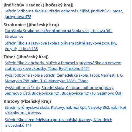
Jindřichův Hradec (Jihočeský kraj)
Střední odborná škola a Střední odborné učiliště, Jindřichův Hradec,
Jáchymova 478
Strakonice (Jihočeský kraj)
Euroškola Strakonice střední odborná škola s.r.o., Husova 361,
Strakonice
Střední škola a Jazyková škola s právem státní jazykové zkoušky,
Volyně, Lidická 135
Tábor (Jihočeský kraj)
Střední škola obchodu, služeb a řemesel a Jazyková škola s právem
státní jazykové zkoušky, Tábor, Bydlinského 2474
Vyšší odborná škola a Střední zemědělská škola, Tábor, Náměstí T. G.
Masaryka 788, nám. T. G. Masaryka 788/1, Tábor
Vyšší odborná škola, Střední škola, Centrum odborné přípravy,
Sezimovo Ústí, Budějovická 421, Budějovická 421/10, Sezimovo Ústí
Klatovy (Plzeňský kraj)
Střední průmyslová škola, Klatovy, nábřeží Kpt. Nálepky 362, nábř. Kpt.
Nálepky 362, Klatovy
Střední škola zemědělská a potravinářská, Klatovy, Národních
mučedníků 141