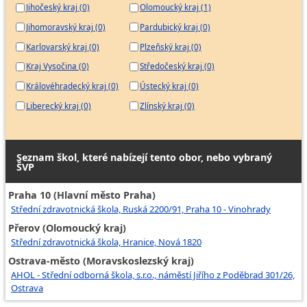
Jihočeský kraj (0)
Olomoucký kraj (1)
Jihomoravský kraj (0)
Pardubický kraj (0)
Karlovarský kraj (0)
Plzeňský kraj (0)
Kraj Vysočina (0)
Středočeský kraj (0)
Královéhradecký kraj (0)
Ústecký kraj (0)
Liberecký kraj (0)
Zlínský kraj (0)
Seznam škol, které nabízejí tento obor, nebo vybraný
ŠVP
Praha 10 (Hlavní město Praha)
Střední zdravotnická škola, Ruská 2200/91, Praha 10 - Vinohrady
Přerov (Olomoucký kraj)
Střední zdravotnická škola, Hranice, Nová 1820
Ostrava-město (Moravskoslezský kraj)
AHOL - Střední odborná škola, s.r.o., náměstí Jiřího z Poděbrad 301/26,
Ostrava