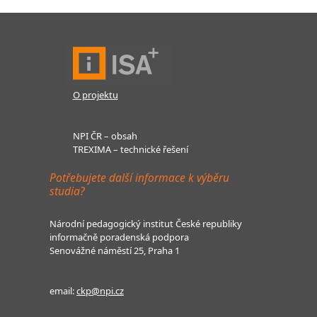
O projektu
NPI ČR – obsah
TREXIMA – technické řešení
Potřebujete další informace k výběru
studia?
Národní pedagogický institut České republiky
informačně poradenská podpora
Senovážné náměstí 25, Praha 1
email:
ckp@npi.cz