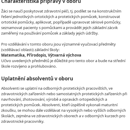
Charakteristika přípravy v oboru
Žáci se naučí poskytovat zdravotní péči, tj. podílet se na konstrukčním
řešení jednotlivých ortotických a protetických pomůcek, konstruovat
ortotické pomůcky, aplikovat, popřípadě upravovat sériové pomůcky,
seznamovat pacienty s pomůckami a provádět jejich základní zácvik
zaměřený na používání pomůcek a základy jejich údržby.
Pro vzdělávání v tomto oboru jsou významné vyučovací předměty
(vzdělávací oblasti) základní školy:
Matematika, Přírodopis, Výtvarná výchova
Učivo uvedených předmětů je důležité pro tento obor a bude na střední
škole rozvíjeno a prohlubováno.
Uplatnění absolventů v oboru
Absolventi se uplatní na odborných protetických pracovištích, ve
zdravotnických zařízeních nebo samostatných protetických zařízeních při
navrhování, zhotovování, výrobě a opravách ortopedických a
protetických pomůcek. Absolventi, kteří úspěšně vykonali maturitní
zkoušku, se mohou dále vzdělávat na vysokých nebo vyšších odborných
školách, zejména ve zdravotnických oborech a v odborných kurzech pro
zdravotnické pracovníky.