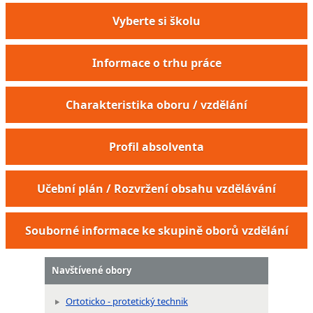
Vyberte si školu
Informace o trhu práce
Charakteristika oboru / vzdělání
Profil absolventa
Učební plán / Rozvržení obsahu vzdělávání
Souborné informace ke skupině oborů vzdělání
Navštívené obory
Ortoticko - protetický technik