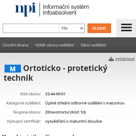
Úvodní strana
Výběr oboru vzdělání
Obor vzdělání
vytisknout
Ortoticko - protetický
M
technik
Kód oboru:
53-44-M/01
Kategorie vzdělání:
Úplné střední odborné vzdělání s maturitou
Skupina oboru:
Zdravotnictví (Kód: 53)
Výstupní certifikát:
vysvědčení o maturitní zkoušce