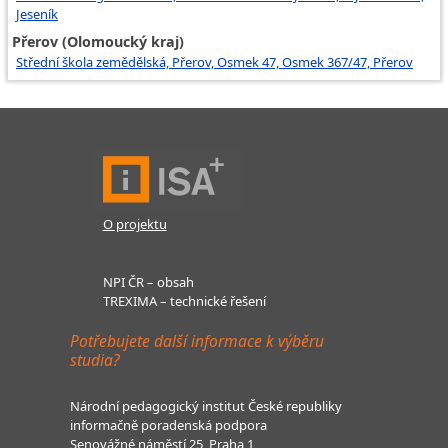
Jeseník
Přerov (Olomoucký kraj)
Střední škola zemědělská, Přerov, Osmek 47, Osmek 367/47, Přerov
O projektu
NPI ČR – obsah
TREXIMA – technické řešení
Potřebujete další informace k výběru
studia?
Národní pedagogický institut České republiky
informačně poradenská podpora
Senovážné náměstí 25, Praha 1