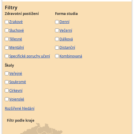
Filtry
Zdravotní postižení
Forma studia
Zrakové
Denní
Sluchové
Večerní
Tělesné
Dálková
Mentální
Distanční
Specifické poruchy učení
Kombinovaná
Školy
Veřejné
Soukromé
Církevní
Vojenské
Rozšířené hledání
Filtr podle kraje