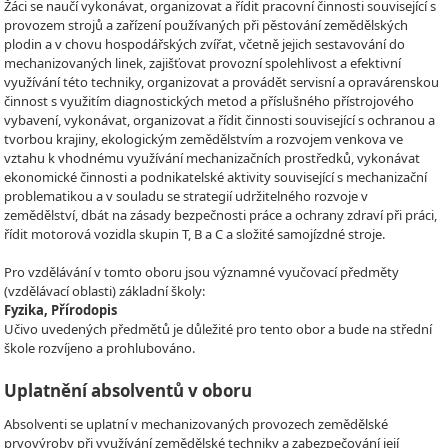
Žáci se naučí vykonávat, organizovat a řídit pracovní činnosti související s
provozem strojů a zařízení používaných při pěstování zemědělských
plodin a v chovu hospodářských zvířat, včetně jejich sestavování do
mechanizovaných linek, zajišťovat provozní spolehlivost a efektivní
využívání této techniky, organizovat a provádět servisní a opravárenskou
činnost s využitím diagnostických metod a příslušného přístrojového
vybavení, vykonávat, organizovat a řídit činnosti související s ochranou a
tvorbou krajiny, ekologickým zemědělstvím a rozvojem venkova ve
vztahu k vhodnému využívání mechanizačních prostředků, vykonávat
ekonomické činnosti a podnikatelské aktivity související s mechanizační
problematikou a v souladu se strategií udržitelného rozvoje v
zemědělství, dbát na zásady bezpečnosti práce a ochrany zdraví při práci,
řídit motorová vozidla skupin T, B a C a složité samojízdné stroje.
Pro vzdělávání v tomto oboru jsou významné vyučovací předměty
(vzdělávací oblasti) základní školy:
Fyzika, Přírodopis
Učivo uvedených předmětů je důležité pro tento obor a bude na střední
škole rozvíjeno a prohlubováno.
Uplatnění absolventů v oboru
Absolventi se uplatní v mechanizovaných provozech zemědělské
prvovýroby při využívání zemědělské techniky a zabezpečování její