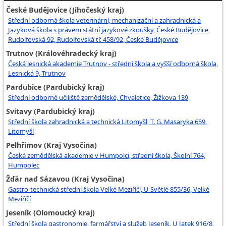
České Budějovice (Jihočeský kraj)
Střední odborná škola veterinární, mechanizační a zahradnická a
Jazyková škola s právem státní jazykové zkoušky, České Budějovice,
Rudolfovská 92, Rudolfovská tř. 458/92, České Budějovice
Trutnov (Královéhradecký kraj)
Česká lesnická akademie Trutnov - střední škola a vyšší odborná škola,
Lesnická 9, Trutnov
Pardubice (Pardubický kraj)
Střední odborné učiliště zemědělské, Chvaletice, Žižkova 139
Svitavy (Pardubický kraj)
Střední škola zahradnická a technická Litomyšl, T. G. Masaryka 659,
Litomyšl
Pelhřimov (Kraj Vysočina)
Česká zemědělská akademie v Humpolci, střední škola, Školní 764,
Humpolec
Žďár nad Sázavou (Kraj Vysočina)
Gastro-technická střední škola Velké Meziříčí, U Světlé 855/36, Velké
Meziříčí
Jeseník (Olomoucký kraj)
Střední škola gastronomie, farmářství a služeb Jeseník, U Jatek 916/8,