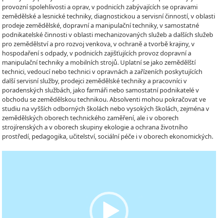
provozní spolehlivosti a oprav, v podnicích zabývajících se opravami
zemědělské a lesnické techniky, diagnostickou a servisní činností, v oblasti
prodeje zemědělské, dopravní a manipulační techniky, v samostatné
podnikatelské činnosti v oblasti mechanizovaných služeb a dalších služeb
pro zemědělství a pro rozvoj venkova, v ochraně a tvorbě krajiny, v
hospodaření s odpady, v podnicích zajišťujících provoz dopravní a
manipulační techniky a mobilních strojů. Uplatní se jako zemědělští
technici, vedoucí nebo technici v opravnách a zařízeních poskytujících
další servisní služby, prodejci zemědělské techniky a pracovníci v
poradenských službách, jako farmáři nebo samostatní podnikatelé v
obchodu se zemědělskou technikou. Absolventi mohou pokračovat ve
studiu na vyšších odborných školách nebo vysokých školách, zejména v
zemědělských oborech technického zaměření, ale i v oborech
strojírenských a v oborech skupiny ekologie a ochrana životního
prostředí, pedagogika, učitelství, sociální péče i v oborech ekonomických.
Video
Player