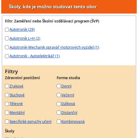
Školy, kde je možno studovat tento obor
Filtr: Zaměření nebo Školní vzdělávací program (ŠVP)
Autotronik (29)
Autotronik L+H (2)
Autotronik-Mechanik opravář motorových vozidel (1)
Autotronik - Autoelektrikář (1)
Filtry
Zdravotní postižení
Forma studia
Zrakové
Denní
Sluchové
Večerní
Tělesné
Dálková
Mentální
Distanční
Specifické poruchy učení
Kombinovaná
Školy