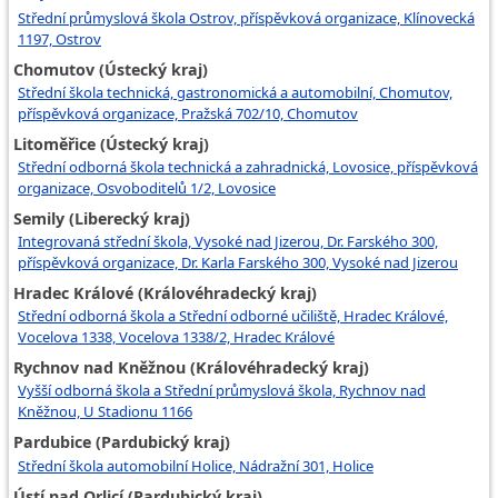
Střední průmyslová škola Ostrov, příspěvková organizace, Klínovecká
1197, Ostrov
Chomutov (Ústecký kraj)
Střední škola technická, gastronomická a automobilní, Chomutov,
příspěvková organizace, Pražská 702/10, Chomutov
Litoměřice (Ústecký kraj)
Střední odborná škola technická a zahradnická, Lovosice, příspěvková
organizace, Osvoboditelů 1/2, Lovosice
Semily (Liberecký kraj)
Integrovaná střední škola, Vysoké nad Jizerou, Dr. Farského 300,
příspěvková organizace, Dr. Karla Farského 300, Vysoké nad Jizerou
Hradec Králové (Královéhradecký kraj)
Střední odborná škola a Střední odborné učiliště, Hradec Králové,
Vocelova 1338, Vocelova 1338/2, Hradec Králové
Rychnov nad Kněžnou (Královéhradecký kraj)
Vyšší odborná škola a Střední průmyslová škola, Rychnov nad
Kněžnou, U Stadionu 1166
Pardubice (Pardubický kraj)
Střední škola automobilní Holice, Nádražní 301, Holice
Ústí nad Orlicí (Pardubický kraj)