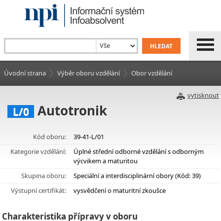
Úvodní strana
Výběr oboru vzdělání
Obor vzdělání
vytisknout
Autotronik
L/0
Kód oboru:
39-41-L/01
Kategorie vzdělání:
Úplné střední odborné vzdělání s odborným
výcvikem a maturitou
Skupina oboru:
Speciální a interdisciplinární obory (Kód: 39)
Výstupní certifikát:
vysvědčení o maturitní zkoušce
Charakteristika přípravy v oboru