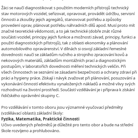
Žáci se naučí diagnostikovat s použitím moderních přístrojů technický
stav motorových vozidel, seřizovat, opravovat, provádět údržbu, servisní
činnosti a zkoušky jejich agregátů, stanovovat potřebu a způsoby
provedení oprav, plánovat potřebu náhradních dílů apod. Musí proto mít
značné teoretické vědomosti, a to jak technické (dobře znát různé
součásti vozidel, principy jejich funkce a možnosti závad, principy, funkci a
použití diagnostických přístrojů), tak z oblasti ekonomiky a plánování
automobilového opravárenství. V dílnách si osvojí základní řemeslné
dovednosti: naučí se základům ručního a strojního zpracování kovů a
nekovových materiálů, základům montážních prací a diagnostickým
postupům, v laboratořích dovednosti měření technických veličin. Při
všech činnostech se seznámí se zásadami bezpečnosti a ochrany zdraví při
práci a hygieny práce. Získají i návyk zvažovat při plánování, posuzování a
vykonávání činností efektivitu vynaložených nákladů a možné vlivy svých
rozhodnutí na životní prostředí. Součástí vzdělávání je i příprava k získání
řidičského oprávnění skupiny C.
Pro vzdělávání v tomto oboru jsou významné vyučovací předměty
(vzdělávací oblasti) základní školy:
Fyzika, Matematika, Praktické činnosti
Učivo uvedených předmětů je důležité pro tento obor a bude na střední
škole rozvíjeno a prohlubováno.