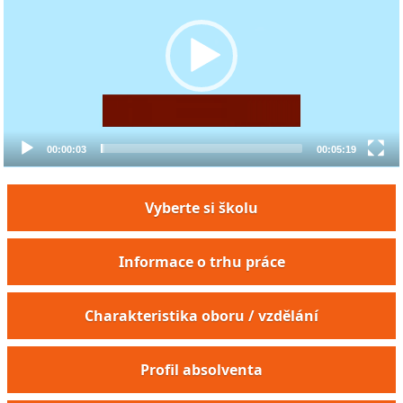
00:00:03
00:05:19
Vyberte si školu
Informace o trhu práce
Charakteristika oboru / vzdělání
Profil absolventa