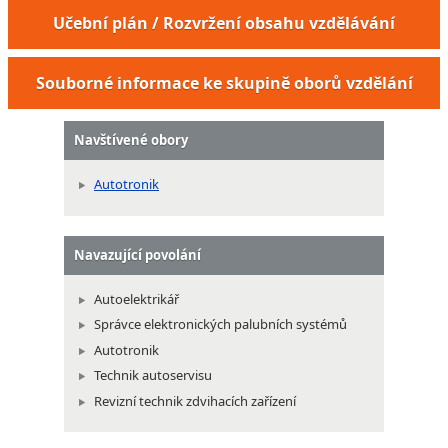
Učební plán / Rozvržení obsahu vzdělávání
Souborné informace ke skupině oborů vzdělání
Navštívené obory
Autotronik
Navazující povolání
Autoelektrikář
Správce elektronických palubních systémů
Autotronik
Technik autoservisu
Revizní technik zdvihacích zařízení