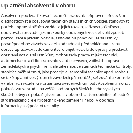
Uplatnění absolventů v oboru
Absolventi jsou kvalifikovaní techničtí pracovníci připravení především
diagnostikovat a posuzovat technický stav silničních vozidel, stanovovat
potřebu oprav silničních vozidel a jejich rozsah, seřizovat, ošetřovat,
opravovat a provádět jízdní zkoušky opravených vozidel, volit způsob
přezkoušení a předání vozidla, zjišťovat při pohovoru se zákazníky
pravděpodobné závady vozidel a odhadovat předpokládanou cenu
opravy, zpracovávat dokumentaci o přijetí vozidla do opravy a předávat
opravená vozidla zákazníkům; mohou tedy pracovat jako technici,
automechanici a řídící pracovníci v autoservisech, v dílnách dopravních,
zemědělských a jiných firem, ale také např. ve stanicích technické kontroly,
stanicích měření emisí, jako prodejci automobilní techniky apod. Mohou
se také uplatnit ve výrobních závodech při montáži, seřizování a kontrole
vyráběných vozidel či v organizaci uvedených činností. Absolventi mohou
pokračovat ve studiu na vyšších odborných školách nebo vysokých
školách, obvykle pokračují ve studiu v oborech automobilního, případně
strojírenského či elektrotechnického zaměření, nebo i v oborech
informatiky a výpočetní techniky.
Video
Player