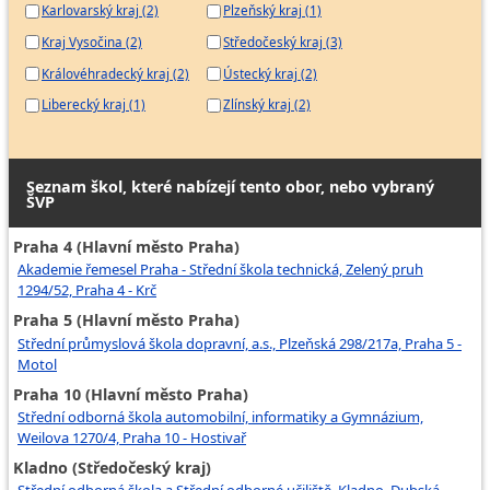
Karlovarský kraj (2)
Plzeňský kraj (1)
Kraj Vysočina (2)
Středočeský kraj (3)
Královéhradecký kraj (2)
Ústecký kraj (2)
Liberecký kraj (1)
Zlínský kraj (2)
Seznam škol, které nabízejí tento obor, nebo vybraný
ŠVP
Praha 4 (Hlavní město Praha)
Akademie řemesel Praha - Střední škola technická, Zelený pruh
1294/52, Praha 4 - Krč
Praha 5 (Hlavní město Praha)
Střední průmyslová škola dopravní, a.s., Plzeňská 298/217a, Praha 5 -
Motol
Praha 10 (Hlavní město Praha)
Střední odborná škola automobilní, informatiky a Gymnázium,
Weilova 1270/4, Praha 10 - Hostivař
Kladno (Středočeský kraj)
Střední odborná škola a Střední odborné učiliště, Kladno, Dubská,