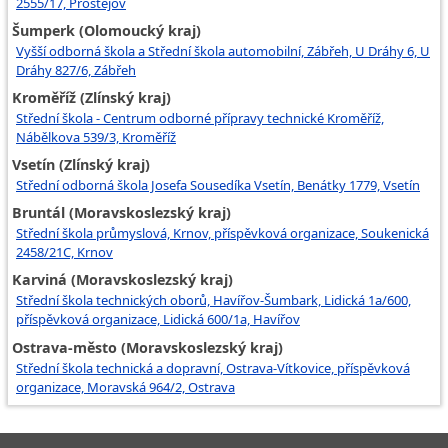
2555/17, Prostějov
Šumperk (Olomoucký kraj)
Vyšší odborná škola a Střední škola automobilní, Zábřeh, U Dráhy 6, U
Dráhy 827/6, Zábřeh
Kroměříž (Zlínský kraj)
Střední škola - Centrum odborné přípravy technické Kroměříž,
Nábělkova 539/3, Kroměříž
Vsetín (Zlínský kraj)
Střední odborná škola Josefa Sousedíka Vsetín, Benátky 1779, Vsetín
Bruntál (Moravskoslezský kraj)
Střední škola průmyslová, Krnov, příspěvková organizace, Soukenická
2458/21C, Krnov
Karviná (Moravskoslezský kraj)
Střední škola technických oborů, Havířov-Šumbark, Lidická 1a/600,
příspěvková organizace, Lidická 600/1a, Havířov
Ostrava-město (Moravskoslezský kraj)
Střední škola technická a dopravní, Ostrava-Vítkovice, příspěvková
organizace, Moravská 964/2, Ostrava