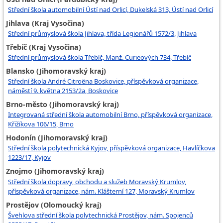
Střední škola automobilní Ústí nad Orlicí, Dukelská 313, Ústí nad Orlicí
Jihlava (Kraj Vysočina)
Střední průmyslová škola Jihlava, třída Legionářů 1572/3, Jihlava
Třebíč (Kraj Vysočina)
Střední průmyslová škola Třebíč, Manž. Curieových 734, Třebíč
Blansko (Jihomoravský kraj)
Střední škola André Citroëna Boskovice, příspěvková organizace,
náměstí 9. května 2153/2a, Boskovice
Brno-město (Jihomoravský kraj)
Integrovaná střední škola automobilní Brno, příspěvková organizace,
Křižíkova 106/15, Brno
Hodonín (Jihomoravský kraj)
Střední škola polytechnická Kyjov, příspěvková organizace, Havlíčkova
1223/17, Kyjov
Znojmo (Jihomoravský kraj)
Střední škola dopravy, obchodu a služeb Moravský Krumlov,
příspěvková organizace, nám. Klášterní 127, Moravský Krumlov
Prostějov (Olomoucký kraj)
Švehlova střední škola polytechnická Prostějov, nám. Spojenců