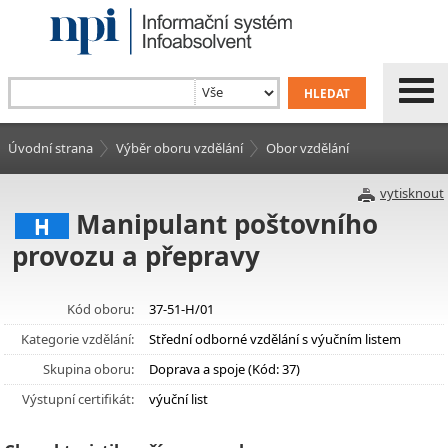
Úvodní strana
Výběr oboru vzdělání
Obor vzdělání
vytisknout
Manipulant poštovního
H
provozu a přepravy
Kód oboru:
37-51-H/01
Kategorie vzdělání:
Střední odborné vzdělání s výučním listem
Skupina oboru:
Doprava a spoje (Kód: 37)
Výstupní certifikát:
výuční list