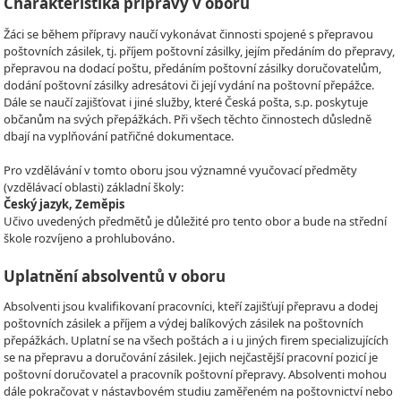
Charakteristika přípravy v oboru
Žáci se během přípravy naučí vykonávat činnosti spojené s přepravou
poštovních zásilek, tj. příjem poštovní zásilky, jejím předáním do přepravy,
přepravou na dodací poštu, předáním poštovní zásilky doručovatelům,
dodání poštovní zásilky adresátovi či její vydání na poštovní přepážce.
Dále se naučí zajišťovat i jiné služby, které Česká pošta, s.p. poskytuje
občanům na svých přepážkách. Při všech těchto činnostech důsledně
dbají na vyplňování patřičné dokumentace.
Pro vzdělávání v tomto oboru jsou významné vyučovací předměty
(vzdělávací oblasti) základní školy:
Český jazyk, Zeměpis
Učivo uvedených předmětů je důležité pro tento obor a bude na střední
škole rozvíjeno a prohlubováno.
Uplatnění absolventů v oboru
Absolventi jsou kvalifikovaní pracovníci, kteří zajišťují přepravu a dodej
poštovních zásilek a příjem a výdej balíkových zásilek na poštovních
přepážkách. Uplatní se na všech poštách a i u jiných firem specializujících
se na přepravu a doručování zásilek. Jejich nejčastější pracovní pozicí je
poštovní doručovatel a pracovník poštovní přepravy. Absolventi mohou
dále pokračovat v nástavbovém studiu zaměřeném na poštovnictví nebo