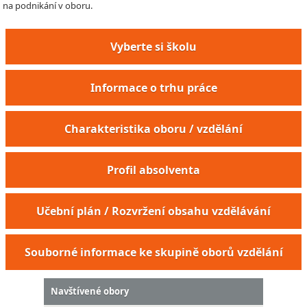
na podnikání v oboru.
Vyberte si školu
Informace o trhu práce
Charakteristika oboru / vzdělání
Profil absolventa
Učební plán / Rozvržení obsahu vzdělávání
Souborné informace ke skupině oborů vzdělání
Navštívené obory