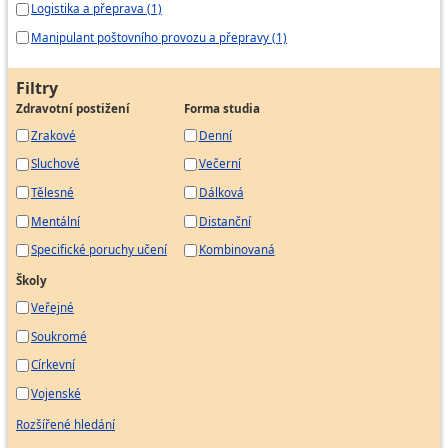
Logistika a přeprava (1)
Manipulant poštovního provozu a přepravy (1)
Filtry
Zdravotní postižení
Forma studia
Zrakové
Denní
Sluchové
Večerní
Tělesné
Dálková
Mentální
Distanční
Specifické poruchy učení
Kombinovaná
Školy
Veřejné
Soukromé
Církevní
Vojenské
Rozšířené hledání