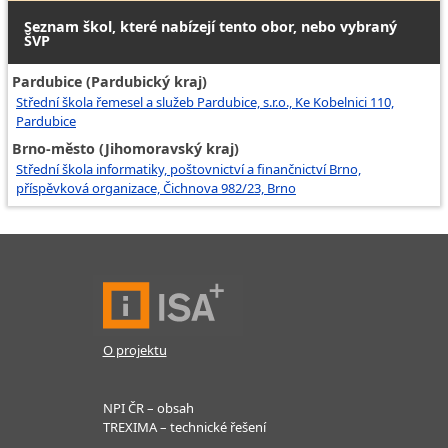
Seznam škol, které nabízejí tento obor, nebo vybraný
ŠVP
Pardubice (Pardubický kraj)
Střední škola řemesel a služeb Pardubice, s.r.o., Ke Kobelnici 110,
Pardubice
Brno-město (Jihomoravský kraj)
Střední škola informatiky, poštovnictví a finančnictví Brno,
příspěvková organizace, Čichnova 982/23, Brno
O projektu
NPI ČR – obsah
TREXIMA – technické řešení