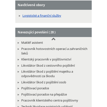
Samostatný pracovník poštovního provozu
Navštívené obory
Směnař v poštovním provozu
Logistické a finanční služby
Vedoucí poštovního oddělení
Navazující povolání ( 28 )
Makléř asistent
Pracovník hotovostních operací a zahraničních
šeků
Klientský pracovník v pojišťovnictví
Likvidátor škod z cestovního pojištění
Likvidátor škod z pojištění majetku a
odpovědnosti za škodu
Likvidátor škod z pojištění osob
Pojišťovací poradce
Pojišťovací poradce na přepážce
Pracovník klientského centra pojišťovny
Technik likvidace pojistných událostí