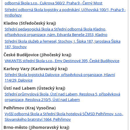
odborná škola s.r.o., Cukrova 560/2, Praha 9 - Černý Most
Střední odborná škola logistiky a podnikání, Učňovská 100/1, Praha 9 -
Hrdlořezy
Kladno (Středočeský kraj)
Střední pedagogická škola a Střední odborná škola Kladno,
příspěvková organizace, nám. Edvarda Beneše 2353, Kladno
Střední škola služeb a řemesel, Stochov, J. Šípka 187, Jaroslava Šípka
187, Stochov
České Budějovice (Jihočeský kraj)
VAKANTIS střední škola s.r.o., Emy Destinové 395, České Budějovice
Karlovy Vary (Karlovarský kraj)
Střední škola logistická Dalovice, příspěvková organizace, Hlavní
114/29, Dalovice
Ústí nad Labem (Ústecký kraj)
Střední průmyslová škola, Ústí nad Labem, Resslova 5, příspěvková
organizace, Resslova 210/5, Ústí nad Labem
Pelhřimov (Kraj Vysočina)
Vyšší odborná škola a Střední škola hotelová SČMSD Pelhřimov, s.r.o.,
Slovanského bratrství 1664, Pelhřimov
Brno-město (Jihomoravský kraj)