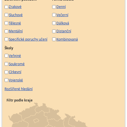
Samostatný pracovník poštovního provozu
Zrakové
Denní
Směnař v poštovním provozu
Sluchové
Večerní
Vedoucí poštovního oddělení
Tělesné
Dálková
Mentální
Distanční
Specifické poruchy učení
Kombinovaná
Školy
Veřejné
Soukromé
Církevní
Vojenské
Rozšířené hledání
Filtr podle kraje