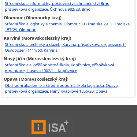
Střední škola informatiky, poštovnictví a finančnictví Brno,
příspěvková organizace, Čichnova 982/23, Brno
Olomouc (Olomoucký kraj)
Střední škola logistiky a chemie, Olomouc, U Hradiska 29, U Hradiska
157/29, Olomouc
Karviná (Moravskoslezský kraj)
Střední škola techniky a služeb, Karviná, příspěvková organizace, tř.
Osvobození 1111/60, Karviná
Nový Jičín (Moravskoslezský kraj)
Střední škola a Vyšší odborná škola, Kopřivnice, příspěvková
organizace, Husova 1302/11, Kopřivnice
Opava (Moravskoslezský kraj)
Obchodní akademie a Střední odborná škola logistická, Opava,
příspěvková organizace, Hany Kvapilové 1656/20, Opava