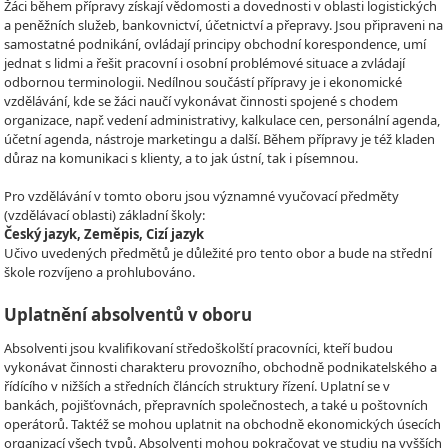
Žáci během přípravy získají vědomosti a dovednosti v oblasti logistických
a peněžních služeb, bankovnictví, účetnictví a přepravy. Jsou připraveni na
samostatné podnikání, ovládají principy obchodní korespondence, umí
jednat s lidmi a řešit pracovní i osobní problémové situace a zvládají
odbornou terminologii. Nedílnou součástí přípravy je i ekonomické
vzdělávání, kde se žáci naučí vykonávat činnosti spojené s chodem
organizace, např. vedení administrativy, kalkulace cen, personální agenda,
účetní agenda, nástroje marketingu a další. Během přípravy je též kladen
důraz na komunikaci s klienty, a to jak ústní, tak i písemnou.
Pro vzdělávání v tomto oboru jsou významné vyučovací předměty
(vzdělávací oblasti) základní školy:
Český jazyk, Zeměpis, Cizí jazyk
Učivo uvedených předmětů je důležité pro tento obor a bude na střední
škole rozvíjeno a prohlubováno.
Uplatnění absolventů v oboru
Absolventi jsou kvalifikovaní středoškolští pracovníci, kteří budou
vykonávat činnosti charakteru provozního, obchodně podnikatelského a
řídícího v nižších a středních článcích struktury řízení. Uplatní se v
bankách, pojišťovnách, přepravních společnostech, a také u poštovních
operátorů. Taktéž se mohou uplatnit na obchodně ekonomických úsecích
organizací všech typů. Absolventi mohou pokračovat ve studiu na vyšších