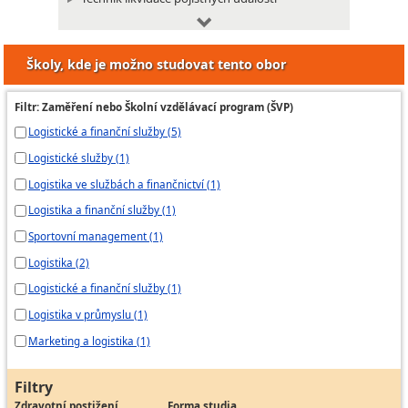
Logistik
Logistik skladových operací
Školy, kde je možno studovat tento obor
Logistik v dopravě a přepravě
Logistik výroby
Filtr: Zaměření nebo Školní vzdělávací program (ŠVP)
Administrátor pošt
Logistické a finanční služby (5)
Obsluha poštovního provozu
Logistické služby (1)
Odborný pracovník obsluhy pošty
Logistika ve službách a finančnictví (1)
Operátor poštovních informačních služeb
Logistika a finanční služby (1)
Pokladník pošty
Pracovník poštovní přepážky univerzální
Sportovní management (1)
Pracovník poštovní přepravy
Logistika (2)
Logistické a finanční služby (1)
Pracovník poštovní přepravy pro mezinárodní
poštovní provoz
Logistika v průmyslu (1)
Pracovník vnitřní poštovní služby III
Marketing a logistika (1)
Provozní deklarant pro mezinárodní poštovní
provoz
Filtry
Reklamant v poštovním provozu
Zdravotní postižení
Forma studia