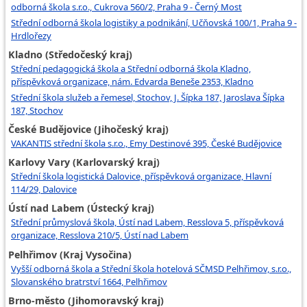
odborná škola s.r.o., Cukrova 560/2, Praha 9 - Černý Most
Střední odborná škola logistiky a podnikání, Učňovská 100/1, Praha 9 -
Hrdlořezy
Kladno (Středočeský kraj)
Střední pedagogická škola a Střední odborná škola Kladno,
příspěvková organizace, nám. Edvarda Beneše 2353, Kladno
Střední škola služeb a řemesel, Stochov, J. Šípka 187, Jaroslava Šípka
187, Stochov
České Budějovice (Jihočeský kraj)
VAKANTIS střední škola s.r.o., Emy Destinové 395, České Budějovice
Karlovy Vary (Karlovarský kraj)
Střední škola logistická Dalovice, příspěvková organizace, Hlavní
114/29, Dalovice
Ústí nad Labem (Ústecký kraj)
Střední průmyslová škola, Ústí nad Labem, Resslova 5, příspěvková
organizace, Resslova 210/5, Ústí nad Labem
Pelhřimov (Kraj Vysočina)
Vyšší odborná škola a Střední škola hotelová SČMSD Pelhřimov, s.r.o.,
Slovanského bratrství 1664, Pelhřimov
Brno-město (Jihomoravský kraj)