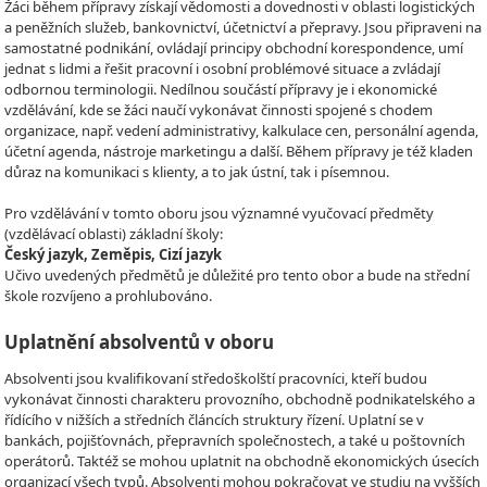
Žáci během přípravy získají vědomosti a dovednosti v oblasti logistických
a peněžních služeb, bankovnictví, účetnictví a přepravy. Jsou připraveni na
samostatné podnikání, ovládají principy obchodní korespondence, umí
jednat s lidmi a řešit pracovní i osobní problémové situace a zvládají
odbornou terminologii. Nedílnou součástí přípravy je i ekonomické
vzdělávání, kde se žáci naučí vykonávat činnosti spojené s chodem
organizace, např. vedení administrativy, kalkulace cen, personální agenda,
účetní agenda, nástroje marketingu a další. Během přípravy je též kladen
důraz na komunikaci s klienty, a to jak ústní, tak i písemnou.
Pro vzdělávání v tomto oboru jsou významné vyučovací předměty
(vzdělávací oblasti) základní školy:
Český jazyk, Zeměpis, Cizí jazyk
Učivo uvedených předmětů je důležité pro tento obor a bude na střední
škole rozvíjeno a prohlubováno.
Uplatnění absolventů v oboru
Absolventi jsou kvalifikovaní středoškolští pracovníci, kteří budou
vykonávat činnosti charakteru provozního, obchodně podnikatelského a
řídícího v nižších a středních článcích struktury řízení. Uplatní se v
bankách, pojišťovnách, přepravních společnostech, a také u poštovních
operátorů. Taktéž se mohou uplatnit na obchodně ekonomických úsecích
organizací všech typů. Absolventi mohou pokračovat ve studiu na vyšších