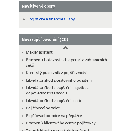
Samostatný pracovník poštovního provozu
Navštívené obory
Směnař v poštovním provozu
Logistické a finanční služby
Vedoucí poštovního oddělení
Navazující povolání ( 28 )
Makléř asistent
Pracovník hotovostních operací a zahraničních
šeků
Klientský pracovník v pojišťovnictví
Likvidátor škod z cestovního pojištění
Likvidátor škod z pojištění majetku a
odpovědnosti za škodu
Likvidátor škod z pojištění osob
Pojišťovací poradce
Pojišťovací poradce na přepážce
Pracovník klientského centra pojišťovny
Technik likvidace pojistných událostí