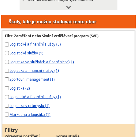
Logistik
Logistik skladových operací
Školy, kde je možno studovat tento obor
Logistik v dopravě a přepravě
Logistik výroby
Filtr: Zaměření nebo Školní vzdělávací program (ŠVP)
Administrátor pošt
Logistické a finanční služby (5)
Obsluha poštovního provozu
Logistické služby (1)
Odborný pracovník obsluhy pošty
Logistika ve službách a finančnictví (1)
Operátor poštovních informačních služeb
Logistika a finanční služby (1)
Pokladník pošty
Pracovník poštovní přepážky univerzální
Sportovní management (1)
Pracovník poštovní přepravy
Logistika (2)
Logistické a finanční služby (1)
Pracovník poštovní přepravy pro mezinárodní
poštovní provoz
Logistika v průmyslu (1)
Pracovník vnitřní poštovní služby III
Marketing a logistika (1)
Provozní deklarant pro mezinárodní poštovní
provoz
Filtry
Reklamant v poštovním provozu
Zdravotní postižení
Forma studia