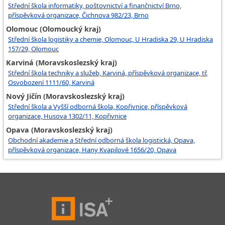
Střední škola informatiky, poštovnictví a finančnictví Brno,
příspěvková organizace, Čichnova 982/23, Brno
Olomouc (Olomoucký kraj)
Střední škola logistiky a chemie, Olomouc, U Hradiska 29, U Hradiska
157/29, Olomouc
Karviná (Moravskoslezský kraj)
Střední škola techniky a služeb, Karviná, příspěvková organizace, tř.
Osvobození 1111/60, Karviná
Nový Jičín (Moravskoslezský kraj)
Střední škola a Vyšší odborná škola, Kopřivnice, příspěvková
organizace, Husova 1302/11, Kopřivnice
Opava (Moravskoslezský kraj)
Obchodní akademie a Střední odborná škola logistická, Opava,
příspěvková organizace, Hany Kvapilové 1656/20, Opava