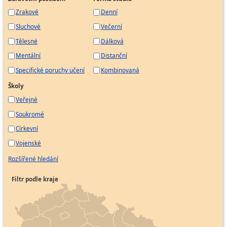
Samostatný pracovník poštovního provozu
Zrakové
Denní
Směnař v poštovním provozu
Sluchové
Večerní
Vedoucí poštovního oddělení
Tělesné
Dálková
Mentální
Distanční
Specifické poruchy učení
Kombinovaná
Školy
Veřejné
Soukromé
Církevní
Vojenské
Rozšířené hledání
Filtr podle kraje