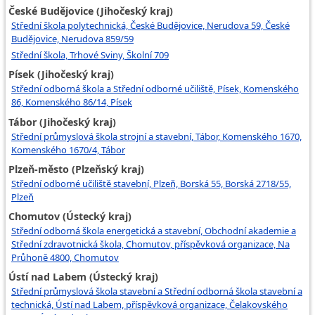
České Budějovice (Jihočeský kraj)
Střední škola polytechnická, České Budějovice, Nerudova 59, České
Budějovice, Nerudova 859/59
Střední škola, Trhové Sviny, Školní 709
Písek (Jihočeský kraj)
Střední odborná škola a Střední odborné učiliště, Písek, Komenského
86, Komenského 86/14, Písek
Tábor (Jihočeský kraj)
Střední průmyslová škola strojní a stavební, Tábor, Komenského 1670,
Komenského 1670/4, Tábor
Plzeň-město (Plzeňský kraj)
Střední odborné učiliště stavební, Plzeň, Borská 55, Borská 2718/55,
Plzeň
Chomutov (Ústecký kraj)
Střední odborná škola energetická a stavební, Obchodní akademie a
Střední zdravotnická škola, Chomutov, příspěvková organizace, Na
Průhoně 4800, Chomutov
Ústí nad Labem (Ústecký kraj)
Střední průmyslová škola stavební a Střední odborná škola stavební a
technická, Ústí nad Labem, příspěvková organizace, Čelakovského