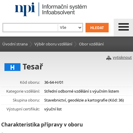
Úvodní strana
Výběr oboru vzdělání
Obor vzdělání
vytisknout
Tesař
H
Kód oboru:
36-64-H/01
Kategorie vzdělání:
Střední odborné vzdělání s výučním listem
Skupina oboru:
Stavebnictví, geodézie a kartografie (Kód: 36)
Výstupní certifikát:
výuční list
Charakteristika přípravy v oboru