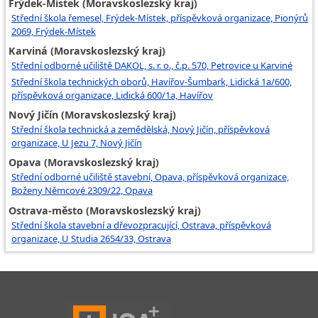
Frýdek-Místek (Moravskoslezský kraj)
Střední škola řemesel, Frýdek-Místek, příspěvková organizace, Pionýrů
2069, Frýdek-Místek
Karviná (Moravskoslezský kraj)
Střední odborné učiliště DAKOL, s. r. o., č.p. 570, Petrovice u Karviné
Střední škola technických oborů, Havířov-Šumbark, Lidická 1a/600,
příspěvková organizace, Lidická 600/1a, Havířov
Nový Jičín (Moravskoslezský kraj)
Střední škola technická a zemědělská, Nový Jičín, příspěvková
organizace, U Jezu 7, Nový Jičín
Opava (Moravskoslezský kraj)
Střední odborné učiliště stavební, Opava, příspěvková organizace,
Boženy Němcové 2309/22, Opava
Ostrava-město (Moravskoslezský kraj)
Střední škola stavební a dřevozpracující, Ostrava, příspěvková
organizace, U Studia 2654/33, Ostrava