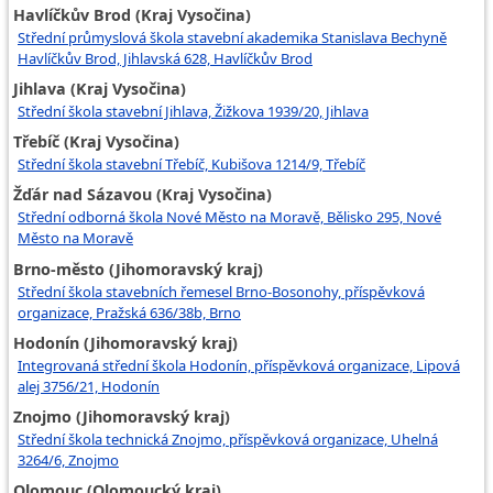
Havlíčkův Brod (Kraj Vysočina)
Střední průmyslová škola stavební akademika Stanislava Bechyně
Havlíčkův Brod, Jihlavská 628, Havlíčkův Brod
Jihlava (Kraj Vysočina)
Střední škola stavební Jihlava, Žižkova 1939/20, Jihlava
Třebíč (Kraj Vysočina)
Střední škola stavební Třebíč, Kubišova 1214/9, Třebíč
Žďár nad Sázavou (Kraj Vysočina)
Střední odborná škola Nové Město na Moravě, Bělisko 295, Nové
Město na Moravě
Brno-město (Jihomoravský kraj)
Střední škola stavebních řemesel Brno-Bosonohy, příspěvková
organizace, Pražská 636/38b, Brno
Hodonín (Jihomoravský kraj)
Integrovaná střední škola Hodonín, příspěvková organizace, Lipová
alej 3756/21, Hodonín
Znojmo (Jihomoravský kraj)
Střední škola technická Znojmo, příspěvková organizace, Uhelná
3264/6, Znojmo
Olomouc (Olomoucký kraj)