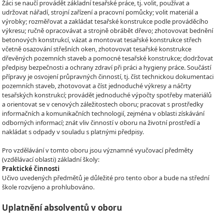
Žáci se naučí provádět základní tesařské práce, tj. volit, používat a
udržovat nářadí, strojní zařízení a pracovní pomůcky; volit materiál a
výrobky; rozměřovat a zakládat tesařské konstrukce podle prováděcího
výkresu; ručně opracovávat a strojně obrábět dřevo; zhotovovat bednění
betonových konstrukcí, vázat a montovat tesařské konstrukce střech
včetně osazování střešních oken, zhotovovat tesařské konstrukce
dřevěných pozemních staveb a pomocné tesařské konstrukce; dodržovat
předpisy bezpečnosti a ochrany zdraví při práci a hygieny práce. Součástí
přípravy je osvojení průpravných činností, tj. číst technickou dokumentaci
pozemních staveb, zhotovovat a číst jednoduché výkresy a náčrty
tesařských konstrukcí; provádět jednoduché výpočty spotřeby materiálů
a orientovat se v cenových záležitostech oboru; pracovat s prostředky
informačních a komunikačních technologií, zejména v oblasti získávání
odborných informací; znát vliv činností v oboru na životní prostředí a
nakládat s odpady v souladu s platnými předpisy.
Pro vzdělávání v tomto oboru jsou významné vyučovací předměty
(vzdělávací oblasti) základní školy:
Praktické činnosti
Učivo uvedených předmětů je důležité pro tento obor a bude na střední
škole rozvíjeno a prohlubováno.
Uplatnění absolventů v oboru