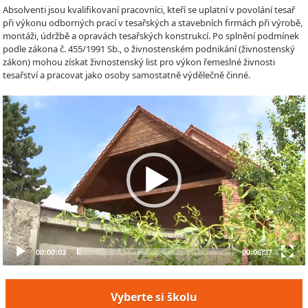
Absolventi jsou kvalifikovaní pracovníci, kteří se uplatní v povolání tesař
při výkonu odborných prací v tesařských a stavebních firmách při výrobě,
montáži, údržbě a opravách tesařských konstrukcí. Po splnění podmínek
podle zákona č. 455/1991 Sb., o živnostenském podnikání (živnostenský
zákon) mohou získat živnostenský list pro výkon řemeslné živnosti
tesařství a pracovat jako osoby samostatně výdělečně činné.
Video
Player
00:00:03
00:06:37
Vyberte si školu