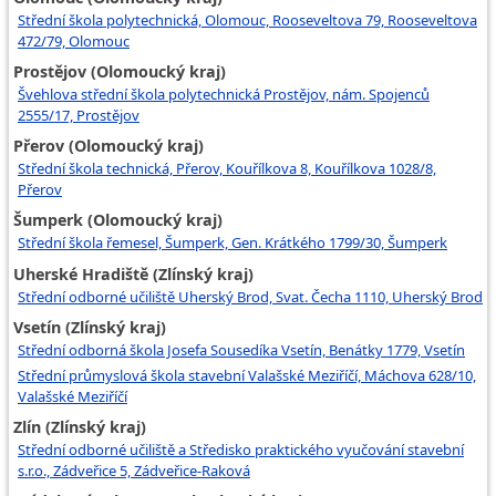
Střední škola polytechnická, Olomouc, Rooseveltova 79, Rooseveltova
472/79, Olomouc
Prostějov (Olomoucký kraj)
Švehlova střední škola polytechnická Prostějov, nám. Spojenců
2555/17, Prostějov
Přerov (Olomoucký kraj)
Střední škola technická, Přerov, Kouřílkova 8, Kouřílkova 1028/8,
Přerov
Šumperk (Olomoucký kraj)
Střední škola řemesel, Šumperk, Gen. Krátkého 1799/30, Šumperk
Uherské Hradiště (Zlínský kraj)
Střední odborné učiliště Uherský Brod, Svat. Čecha 1110, Uherský Brod
Vsetín (Zlínský kraj)
Střední odborná škola Josefa Sousedíka Vsetín, Benátky 1779, Vsetín
Střední průmyslová škola stavební Valašské Meziříčí, Máchova 628/10,
Valašské Meziříčí
Zlín (Zlínský kraj)
Střední odborné učiliště a Středisko praktického vyučování stavební
s.r.o., Zádveřice 5, Zádveřice-Raková