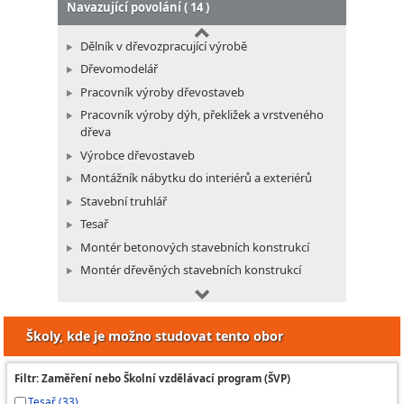
Navazující povolání ( 14 )
Dělník v dřevozpracující výrobě
Dřevomodelář
Pracovník výroby dřevostaveb
Pracovník výroby dýh, překližek a vrstveného
dřeva
Výrobce dřevostaveb
Montážník nábytku do interiérů a exteriérů
Stavební truhlář
Tesař
Montér betonových stavebních konstrukcí
Montér dřevěných stavebních konstrukcí
Montér protihlukových a antivibračních izolací a
akustických úprav budov
Školy, kde je možno studovat tento obor
Montér stavebních konstrukcí
Montér zateplovacích systémů
Filtr: Zaměření nebo Školní vzdělávací program (ŠVP)
Stavěč dekorací
Tesař (33)