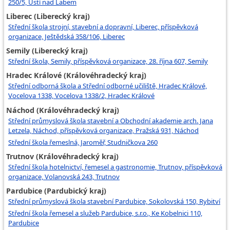
250/5, Ústí nad Labem
Liberec (Liberecký kraj)
Střední škola strojní, stavební a dopravní, Liberec, příspěvková
organizace, Ještědská 358/106, Liberec
Semily (Liberecký kraj)
Střední škola, Semily, příspěvková organizace, 28. října 607, Semily
Hradec Králové (Královéhradecký kraj)
Střední odborná škola a Střední odborné učiliště, Hradec Králové,
Vocelova 1338, Vocelova 1338/2, Hradec Králové
Náchod (Královéhradecký kraj)
Střední průmyslová škola stavební a Obchodní akademie arch. Jana
Letzela, Náchod, příspěvková organizace, Pražská 931, Náchod
Střední škola řemeslná, Jaroměř, Studničkova 260
Trutnov (Královéhradecký kraj)
Střední škola hotelnictví, řemesel a gastronomie, Trutnov, příspěvková
organizace, Volanovská 243, Trutnov
Pardubice (Pardubický kraj)
Střední průmyslová škola stavební Pardubice, Sokolovská 150, Rybitví
Střední škola řemesel a služeb Pardubice, s.r.o., Ke Kobelnici 110,
Pardubice