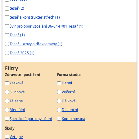
tesař (2)
tesař a konstruktér střech (1)
ŠVP pro obor vzdělání 36-64-H/01 Tesař (1)
Tesař (1)
Tesař - krovy a dřevostavby (1)
Tesař 2025 (1)
Filtry
Zdravotní postižení
Forma studia
Zrakové
Denní
Sluchové
Večerní
Tělesné
Dálková
Mentální
Distanční
Specifické poruchy učení
Kombinovaná
Školy
Veřejné