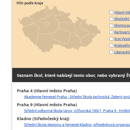
Filtr podle kraje
Hlavní mě
Jihočeský 
Jihomorav
Karlovarsk
Kraj Vyso
Královéhr
Liberecký 
Seznam škol, které nabízejí tento obor, nebo vybraný Š
Praha 4 (Hlavní město Praha)
Akademie řemesel Praha - Střední škola technická, Zelený pruh
Praha 9 (Hlavní město Praha)
Střední odborná škola Jarov, Učňovská 100/1, Praha 9 - Hrdlo
Kladno (Středočeský kraj)
Střední škola designu a řemesel Kladno, příspěvková organiz