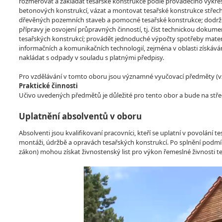
rozměřovat a zakládat tesařské konstrukce podle prováděcího výkre
betonových konstrukcí, vázat a montovat tesařské konstrukce střech
dřevěných pozemních staveb a pomocné tesařské konstrukce; dodržova
přípravy je osvojení průpravných činností, tj. číst technickou dokum
tesařských konstrukcí; provádět jednoduché výpočty spotřeby materi
informačních a komunikačních technologií, zejména v oblasti získávání
nakládat s odpady v souladu s platnými předpisy.
Pro vzdělávání v tomto oboru jsou významné vyučovací předměty (vzdě
Praktické činnosti
Učivo uvedených předmětů je důležité pro tento obor a bude na stře
Uplatnění absolventů v oboru
Absolventi jsou kvalifikovaní pracovníci, kteří se uplatní v povolání 
montáži, údržbě a opravách tesařských konstrukcí. Po splnění podmí
zákon) mohou získat živnostenský list pro výkon řemeslné živnosti t
Video
Player