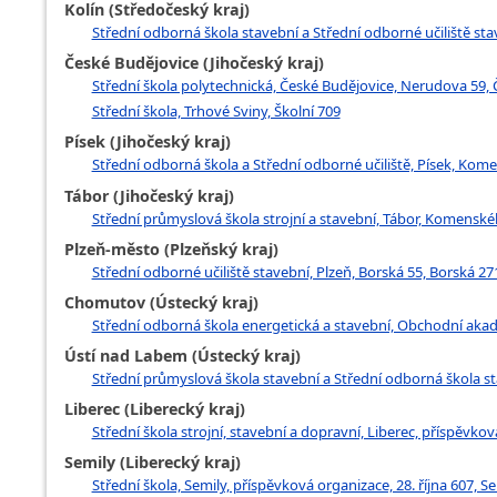
Kolín (Středočeský kraj)
Střední odborná škola stavební a Střední odborné učiliště stav
České Budějovice (Jihočeský kraj)
Střední škola polytechnická, České Budějovice, Nerudova 59,
Střední škola, Trhové Sviny, Školní 709
Písek (Jihočeský kraj)
Střední odborná škola a Střední odborné učiliště, Písek, Ko
Tábor (Jihočeský kraj)
Střední průmyslová škola strojní a stavební, Tábor, Komens
Plzeň-město (Plzeňský kraj)
Střední odborné učiliště stavební, Plzeň, Borská 55, Borská 27
Chomutov (Ústecký kraj)
Střední odborná škola energetická a stavební, Obchodní aka
Ústí nad Labem (Ústecký kraj)
Střední průmyslová škola stavební a Střední odborná škola s
Liberec (Liberecký kraj)
Střední škola strojní, stavební a dopravní, Liberec, příspěvko
Semily (Liberecký kraj)
Střední škola, Semily, příspěvková organizace, 28. října 607, S