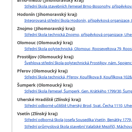
Brno-město (Jihomoravský kraj)
Střední škola stavebních řemesel Brno-Bosonohy, příspěvková
Hodonín (Jihomoravský kraj)
Integrovaná střední škola Hodonín, příspěvková organizace, 
Znojmo (Jihomoravský kraj)
Střední škola technická Znojmo, příspěvková organizace, Uh
Olomouc (Olomoucký kraj)
Střední škola polytechnická, Olomouc, Rooseveltova 79, Roo
Prostějov (Olomoucký kraj)
Švehlova střední škola polytechnická Prostějov, nám. Spojenc
Přerov (Olomoucký kraj)
Střední škola technická, Přerov, Kouřílkova 8, Kouřílkova 1028
Šumperk (Olomoucký kraj)
Střední škola řemesel, Šumperk, Gen. Krátkého 1799/30, Šum
Uherské Hradiště (Zlínský kraj)
Střední odborné učiliště Uherský Brod, Svat. Čecha 1110, Uhe
Vsetín (Zlínský kraj)
Střední odborná škola Josefa Sousedíka Vsetín, Benátky 1779,
Střední průmyslová škola stavební Valašské Meziříčí, Máchova