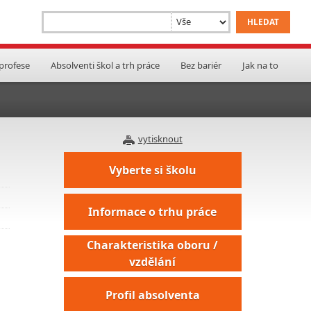
 profese
Absolventi škol a trh práce
Bez bariér
Jak na to
vytisknout
Vyberte si školu
Informace o trhu práce
Charakteristika oboru /
vzdělání
Profil absolventa