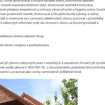
su; ručně opracovávat a strojně obrábět dřevo; zhotovovat bednění
 včetně osazování střešních oken, zhotovovat tesařské konstrukce
t předpisy bezpečnosti a ochrany zdraví při práci a hygieny práce. Součá
entaci pozemních staveb, zhotovovat a číst jednoduché výkresy a náčrty
álů a orientovat se v cenových záležitostech oboru; pracovat s prostředky
 odborných informací; znát vliv činností v oboru na životní prostředí a
lávací oblasti) základní školy:
dní škole rozvíjeno a prohlubováno.
tesař při výkonu odborných prací v tesařských a stavebních firmách při výrob
nek podle zákona č. 455/1991 Sb., o živnostenském podnikání (živnostensk
esařství a pracovat jako osoby samostatně výdělečně činné.