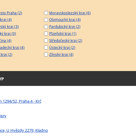
sto Praha (2)
Moravskoslezský kraj (6)
kraj (4)
Olomoucký kraj (4)
ský kraj (3)
Pardubický kraj (2)
ý kraj (0)
Plzeňský kraj (1)
čina (4)
Středočeský kraj (2)
adecký kraj (4)
Ústecký kraj (2)
kraj (2)
Zlínský kraj (4)
VP
 1294/52, Praha 4 - Krč
řezy
ace, U Hvězdy 2279, Kladno