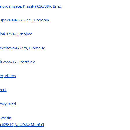
 organizace, Pražská 636/38b, Brno
Lipová alej 3756/21, Hodonín
elná 3264/6, Znojmo
seveltova 472/79, Olomouc
ů 2555/17, Prostějov
/8, Přerov
perk
rský Brod
 Vsetín
 628/10, Valašské Meziříčí