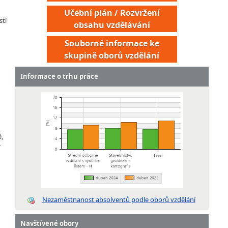
Učební plán / Rozvržení
stí
obsahu vzdělávání
Souborné informace ke
skupině oborů vzdělání
Informace o trhu práce
ě,
ý
Montér protihlukových a antivibračních izolací a
akustických úprav budov
Montér stavebních konstrukcí
Nezaměstnanost absolventů podle oborů vzdělání
Montér zateplovacích systémů
Stavěč dekorací
Navštívené obory