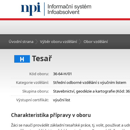
Úvodní strana
Výběr oboru vzdělání
Obor vzdělání
Tesař
H
Kód oboru:
36-64-H/01
Kategorie vzdělání:
Střední odborné vzdělání s výučním listem
Skupina oboru:
Stavebnictví, geodézie a kartografie (Kód: 36
Výstupní certifikát:
výuční list
Charakteristika přípravy v oboru
Žáci se naučí provádět základní tesařské práce, tj. volit, používat a u