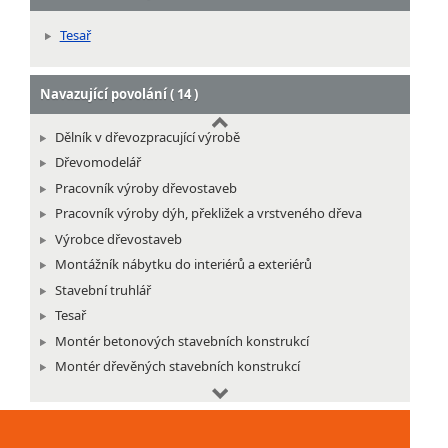
Tesař
Navazující povolání ( 14 )
Dělník v dřevozpracující výrobě
Dřevomodelář
Pracovník výroby dřevostaveb
Pracovník výroby dýh, překližek a vrstveného dřeva
Výrobce dřevostaveb
Montážník nábytku do interiérů a exteriérů
Stavební truhlář
Tesař
Montér betonových stavebních konstrukcí
Montér dřevěných stavebních konstrukcí
Montér protihlukových a antivibračních izolací a
akustických úprav budov
Montér stavebních konstrukcí