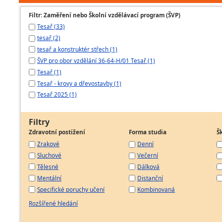
Filtr: Zaměření nebo Školní vzdělávací program (ŠVP)
Tesař (33)
tesař (2)
tesař a konstruktér střech (1)
ŠVP pro obor vzdělání 36-64-H/01 Tesař (1)
Tesař (1)
Tesař - krovy a dřevostavby (1)
Tesař 2025 (1)
Filtry
Zdravotní postižení
Forma studia
Š
Zrakové
Denní
Sluchové
Večerní
Tělesné
Dálková
Mentální
Distanční
Specifické poruchy učení
Kombinovaná
Rozšířené hledání