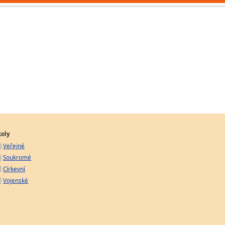
koly
Veřejné
Soukromé
Církevní
Vojenské