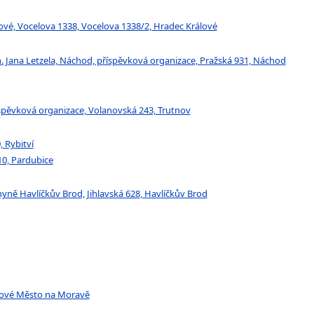
lové, Vocelova 1338, Vocelova 1338/2, Hradec Králové
 Jana Letzela, Náchod, příspěvková organizace, Pražská 931, Náchod
říspěvková organizace, Volanovská 243, Trutnov
 Rybitví
110, Pardubice
yně Havlíčkův Brod, Jihlavská 628, Havlíčkův Brod
Nové Město na Moravě