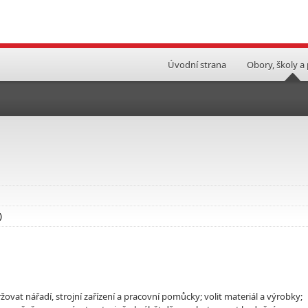
Úvodní strana
Obory, školy a
)
držovat nářadí, strojní zařízení a pracovní pomůcky; volit materiál a výrobky;