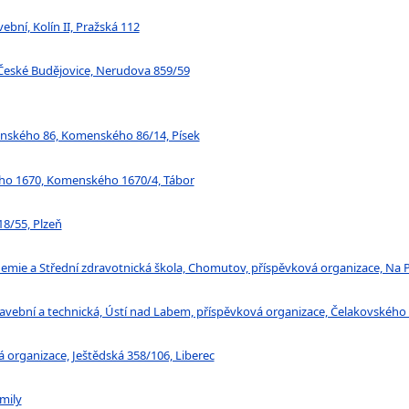
ební, Kolín II, Pražská 112
 České Budějovice, Nerudova 859/59
menského 86, Komenského 86/14, Písek
kého 1670, Komenského 1670/4, Tábor
18/55, Plzeň
demie a Střední zdravotnická škola, Chomutov, příspěvková organizace, N
tavební a technická, Ústí nad Labem, příspěvková organizace, Čelakovského
vá organizace, Ještědská 358/106, Liberec
emily