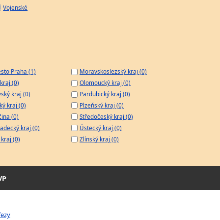
Vojenské
sto Praha (1)
Moravskoslezský kraj (0)
kraj (0)
Olomoucký kraj (0)
ský kraj (0)
Pardubický kraj (0)
ý kraj (0)
Plzeňský kraj (0)
čina (0)
Středočeský kraj (0)
adecký kraj (0)
Ústecký kraj (0)
kraj (0)
Zlínský kraj (0)
VP
řezy