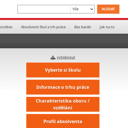
 profese
Absolventi škol a trh práce
Bez bariér
Jak na to
vytisknout
Vyberte si školu
Informace o trhu práce
Charakteristika oboru /
vzdělání
Profil absolventa
t