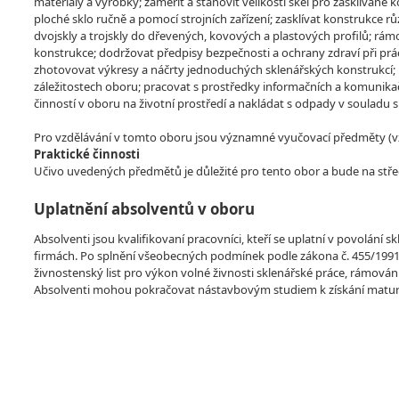
materiály a výrobky; zaměřit a stanovit velikosti skel pro zasklívan
ploché sklo ručně a pomocí strojních zařízení; zasklívat konstrukce r
dvojskly a trojskly do dřevených, kovových a plastových profilů; rá
konstrukce; dodržovat předpisy bezpečnosti a ochrany zdraví při práci 
zhotovovat výkresy a náčrty jednoduchých sklenářských konstrukcí;
záležitostech oboru; pracovat s prostředky informačních a komunikačn
činností v oboru na životní prostředí a nakládat s odpady v souladu s
Pro vzdělávání v tomto oboru jsou významné vyučovací předměty (vzdě
Praktické činnosti
Učivo uvedených předmětů je důležité pro tento obor a bude na stře
Uplatnění absolventů v oboru
Absolventi jsou kvalifikovaní pracovníci, kteří se uplatní v povolání
firmách. Po splnění všeobecných podmínek podle zákona č. 455/1991
živnostenský list pro výkon volné živnosti sklenářské práce, rámová
Absolventi mohou pokračovat nástavbovým studiem k získání maturi