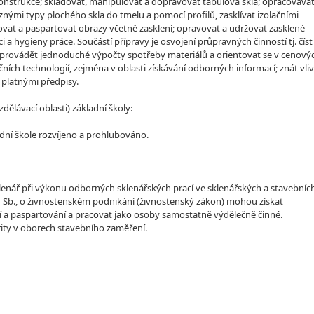
é konstrukce; skladovat, manipulovat a dopravovat tabulová skla; opracováva
ůznými typy plochého skla do tmelu a pomocí profilů, zasklívat izolačními
movat a paspartovat obrazy včetně zasklení; opravovat a udržovat zasklené
a hygieny práce. Součástí přípravy je osvojení průpravných činností tj. číst
 provádět jednoduché výpočty spotřeby materiálů a orientovat se v cenový
ích technologií, zejména v oblasti získávání odborných informací; znát vliv
 platnými předpisy.
lávací oblasti) základní školy:
dní škole rozvíjeno a prohlubováno.
 sklenář při výkonu odborných sklenářských prací ve sklenářských a stavebníc
 Sb., o živnostenském podnikání (živnostenský zákon) mohou získat
ní a paspartování a pracovat jako osoby samostatně výdělečně činné.
ty v oborech stavebního zaměření.