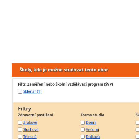
Školy, kde je možno studovat tento obor
Filtr: Zaměření nebo Školní vzdělávací program (ŠVP)
Sklenář (1)
Filtry
Zdravotní postižení
Forma studia
Š
Zrakové
Denní
Sluchové
Večerní
Tělesné
Dálková