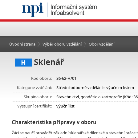
Úvodní strana
Výběr oboru vzdělání
Obor vzdělání
Sklenář
H
Kód oboru:
36-62-H/01
Kategorie vzdělání:
Střední odborné vzdělání s výučním listem
Skupina oboru:
Stavebnictví, geodézie a kartografie (Kód: 36
Výstupní certifikát:
výuční list
Charakteristika přípravy v oboru
Žáci se naučí provádět základní sklenářské dílenské a stavební práce tj