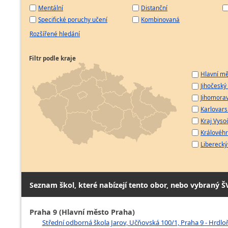
Mentální
Distanční
Specifické poruchy učení
Kombinovaná
Rozšířené hledání
Filtr podle kraje
Hlavní mě
Jihočeský 
Jihomorav
Karlovarsk
Kraj Vyso
Královéhr
Liberecký 
Seznam škol, které nabízejí tento obor, nebo vybraný Š
Praha 9 (Hlavní město Praha)
Střední odborná škola Jarov, Učňovská 100/1, Praha 9 - Hrdlo