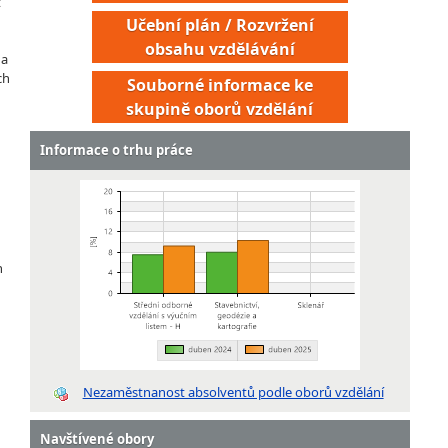
t
Učební plán / Rozvržení
obsahu vzdělávání
 a
ch
Souborné informace ke
skupině oborů vzdělání
Informace o trhu práce
h
Nezaměstnanost absolventů podle oborů vzdělání
Navštívené obory