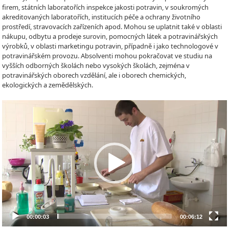
firem, státních laboratořích inspekce jakosti potravin, v soukromých
akreditovaných laboratořích, institucích péče a ochrany životního
prostředí, stravovacích zařízeních apod. Mohou se uplatnit také v oblasti
nákupu, odbytu a prodeje surovin, pomocných látek a potravinářských
výrobků, v oblasti marketingu potravin, případně i jako technologové v
potravinářském provozu. Absolventi mohou pokračovat ve studiu na
vyšších odborných školách nebo vysokých školách, zejména v
potravinářských oborech vzdělání, ale i oborech chemických,
ekologických a zemědělských.
Video
Player
00:00:03
00:06:12