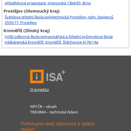
příspěvková organizace, Vranovská 1364/65, Brno
Prostějov (Olomoucký kraj)
Švehlova střední škola polytechnická Prostějov, nám. Spojenců
2555/17, Prostějov
Kroměříž (Zlínský kraj)
Vyšší odborná škola potravinářská a Střední průmyslová škola
mlékárenská Kroměříž, Kroměříž, Štěchovice 4176/14a
O projektu
NPI ČR – obsah
TREXIMA – technické řešení
Potřebujete další informace k výběru
studia?