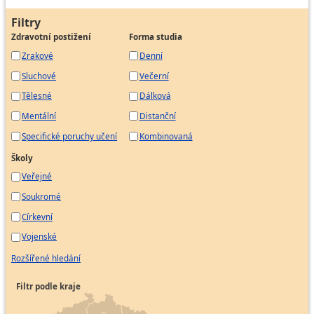
Filtry
Zdravotní postižení
Forma studia
Zrakové
Denní
Sluchové
Večerní
Tělesné
Dálková
Mentální
Distanční
Specifické poruchy učení
Kombinovaná
Školy
Veřejné
Soukromé
Církevní
Vojenské
Rozšířené hledání
Filtr podle kraje