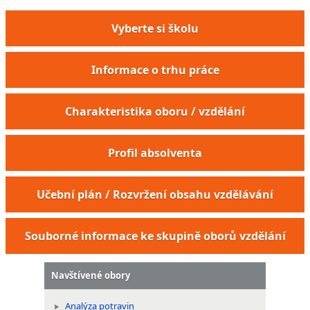
Vyberte si školu
Informace o trhu práce
Charakteristika oboru / vzdělání
Profil absolventa
Učební plán / Rozvržení obsahu vzdělávání
Souborné informace ke skupině oborů vzdělání
Navštívené obory
Analýza potravin