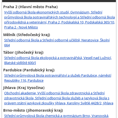
Praha 2 (Hlavní město Praha)
Vyšší odborná škola ekonomických studií, Gymnázium, Střední
průmyslová škola potravinářských technologií a Střední odborná škola
přírodovědná a veterinární, Praha 2, Podskalská 10, Podskalská 365/10,
Praha 2 - Nové Město
Mělník (Středočeský kraj)
Střední odborná škola a Střední odborné učiliště, Neratovice, Školní
664
Tábor (Jihočeský kraj)
Střední odborná škola ekologická a potravinářská, Veselí nad Lužnicí,
Blatské sídliště 600/I
Pardubice (Pardubický kraj)
Střední průmyslová škola potravinářství a služeb Pardubice, náměstí
Republiky 116, Pardubice
Jihlava (Kraj Vysočina)
Obchodní akademie, Vyšší odborná škola zdravotnická a Střední
zdravotnická škola, Střední odborná škola služeb a Jazyková škola s
právem státní jazykové zkoušky Jihlava, Karoliny Světlé 4428/2, Jihlava
Brno-město (Jihomoravský kraj)
Střední průmyslová škola chemická a gymnázium Brno, Vranovská,