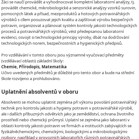
Žáci se naučí provádět a vyhodnocovat kompletní laboratorní analýzy, tj.
provádět chemické, mikrobiologické a senzorické analýzy vzorků surovin,
pomocných látek a přísad, meziproduktů a hotových potravinářských
výrobků s cílem posuzovat jejich kvalitu a zajišťovat výrobu bezpečných
potravin, organizovat a plánovat systém kontroly jakosti technologických
procesů a potravinářských výrobků, vést předepsanou laboratorní
evidenci, osvojit si technologické principy výroby, dbát na dodržování
technologických norem, bezpečnostních a hygienických předpisů.
Pro vzdělávání v tomto oboru jsou významné vyučovací předměty
(vzdělávací oblasti) základní školy:
Chemie, Přírodopis, Matematika
Učivo uvedených předmětů je důležité pro tento obor a bude na střední
škole rozvíjeno a prohlubováno.
Uplatnění absolventů v oboru
Absolventi se mohou uplatnit zejména při výkonu povolání potravinářský
technik pro kontrolu jakosti a hygieny potravin v potravinářské výrobě,
ale i dalších příbuzných odvětvích jako je zemědělství, ochrana životního
prostředí nebo chemický průmysl. Uplatní se zejména jako laboranti v
oblasti kontroly jakosti potravin ve firmách a institucích zabývajících se
fyzikálněchemickými, chemickými, biologickými a mikrobiologickými
rozbory, například v provozních laboratořích různých potravinářských