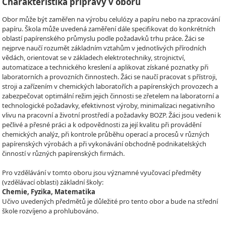
Charakteristika přípravy v oboru
Obor může být zaměřen na výrobu celulózy a papíru nebo na zpracování
papíru. Škola může uvedená zaměření dále specifikovat do konkrétních
oblastí papírenského průmyslu podle požadavků trhu práce. Žáci se
nejprve naučí rozumět základním vztahům v jednotlivých přírodních
vědách, orientovat se v základech elektrotechniky, strojnictví,
automatizace a technického kreslení a aplikovat získané poznatky při
laboratorních a provozních činnostech. Žáci se naučí pracovat s přístroji,
stroji a zařízením v chemických laboratořích a papírenských provozech a
zabezpečovat optimální režim jejich činnosti se zřetelem na laboratorní a
technologické požadavky, efektivnost výroby, minimalizaci negativního
vlivu na pracovní a životní prostředí a požadavky BOZP. Žáci jsou vedeni k
pečlivé a přesné práci a k odpovědnosti za její kvalitu při provádění
chemických analýz, při kontrole průběhu operací a procesů v různých
papírenských výrobách a při vykonávání obchodně podnikatelských
činností v různých papírenských firmách.
Pro vzdělávání v tomto oboru jsou významné vyučovací předměty
(vzdělávací oblasti) základní školy:
Chemie, Fyzika, Matematika
Učivo uvedených předmětů je důležité pro tento obor a bude na střední
škole rozvíjeno a prohlubováno.