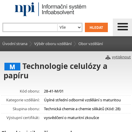
Úvodní strana
Výběr oboru vzdělání
Obor vzdělání
vytisknout
Technologie celulózy a
M
papíru
Kód oboru:
28-41-M/01
Kategorie vzdělání:
Úplné střední odborné vzdělání s maturitou
Skupina oboru:
Technická chemie a chemie silikátů (Kód: 28)
Výstupní certifikát:
vysvědčení o maturitní zkoušce