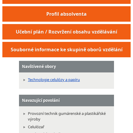
Profil absolventa
Učební plán / Rozvržení obsahu vzdělávání
Souborné informace ke skupině oborů vzdělání
Navštívené obory
Technologie celulózy a papíru
Navazující povolání
Provozní technik gumárenské a plastikářské
výroby
Celulózař