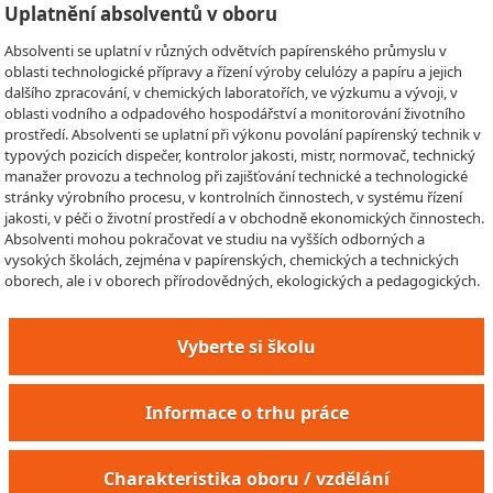
Uplatnění absolventů v oboru
Absolventi se uplatní v různých odvětvích papírenského průmyslu v
oblasti technologické přípravy a řízení výroby celulózy a papíru a jejich
dalšího zpracování, v chemických laboratořích, ve výzkumu a vývoji, v
oblasti vodního a odpadového hospodářství a monitorování životního
prostředí. Absolventi se uplatní při výkonu povolání papírenský technik v
typových pozicích dispečer, kontrolor jakosti, mistr, normovač, technický
manažer provozu a technolog při zajišťování technické a technologické
stránky výrobního procesu, v kontrolních činnostech, v systému řízení
jakosti, v péči o životní prostředí a v obchodně ekonomických činnostech.
Absolventi mohou pokračovat ve studiu na vyšších odborných a
vysokých školách, zejména v papírenských, chemických a technických
oborech, ale i v oborech přírodovědných, ekologických a pedagogických.
Vyberte si školu
Informace o trhu práce
Charakteristika oboru / vzdělání