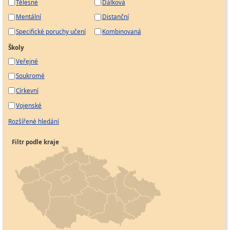
Tělesné
Dálková
Mentální
Distanční
Specifické poruchy učení
Kombinovaná
Školy
Veřejné
Soukromé
Církevní
Vojenské
Rozšířené hledání
Filtr podle kraje