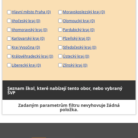
Hlavní město Praha (0)
Moravskoslezský kraj (0)
Jihočeský kraj (0)
Olomoucký kraj (0)
Jihomoravský kraj (0)
Pardubický kraj (0)
Karlovarský kraj (0)
Plzeňský kraj (0)
Kraj Vysočina (0)
Středočeský kraj (0)
Královéhradecký kraj (0)
Ústecký kraj (0)
Liberecký kraj (0)
Zlínský kraj (0)
Seznam škol, které nabízejí tento obor, nebo vybraný
ŠVP
Zadaným parametrům filtru nevyhovuje žádná
položka.