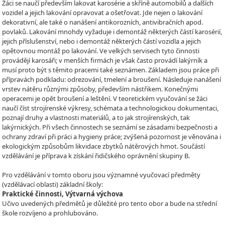
Žáci se naučí především lakovat karosérie a skříně automobilů a dalších
vozidel a jejich lakování opravovat a ošetřovat. Jde nejen o lakování
dekorativní, ale také o nanášení antikorozních, antivibračních apod.
povlaků. Lakování mnohdy vyžaduje i demontáž některých částí karosérií,
jejich příslušenství, nebo i demontáž některých částí vozidla a jejich
opětovnou montáž po lakování. Ve velkých servisech tyto činnosti
provádějí karosáři; v menších firmách je však často provádí lakýrník a
musí proto být s těmito pracemi také seznámen. Základem jsou práce při
přípravách podkladu: odrezování, tmelení a broušení. Následuje nanášení
vrstev nátěru různými způsoby, především nástřikem. Konečnými
operacemi je opět broušení a leštění. V teoretickém vyučování se žáci
naučí číst strojírenské výkresy, schémata a technologickou dokumentaci,
poznají druhy a vlastnosti materiálů, a to jak strojírenských, tak
lakýrnických. Při všech činnostech se seznámí se zásadami bezpečnosti a
ochrany zdraví při práci a hygieny práce; zvýšená pozornost je věnována i
ekologickým způsobům likvidace zbytků nátěrových hmot. Součástí
vzdělávání je příprava k získání řidičského oprávnění skupiny B.
Pro vzdělávání v tomto oboru jsou významné vyučovací předměty
(vzdělávací oblasti) základní školy:
Praktické činnosti, Výtvarná výchova
Učivo uvedených předmětů je důležité pro tento obor a bude na střední
škole rozvíjeno a prohlubováno.