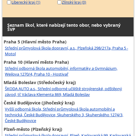
Liberecký kraj (1)
Zlínský kraj (0)
Seznam škol, které nabízejí tento obor, nebo vybraný
ŠVP
Praha 5 (Hlavní město Praha)
Střední průmyslová škola dopravní, a.s., Plzeňská 298/217a, Praha 5 -
Motol
Praha 10 (Hlavní město Praha)
Střední odborná škola automobilní, informatiky a Gymnázium,
Weilova 1270/4, Praha 10 - Hostivař
Mladá Boleslav (Středočeský kraj)
ŠKODA AUTO a.s., Střední odborné učiliště strojírenské, odštěpný
závod, tř. Václava Klementa 869, Mladá Boleslav
České Budějovice (Jihočeský kraj)
Vyšší odborná škola, Střední průmyslová škola automobilní a
technická, České Budějovice, Skuherského 3, Skuherského 1274/3,
České Budějovice
Plzeň-město (Plzeňský kraj)
Střední průmyslová škola dopravní, Plzeň, Karlovarská 99, Karlovarská