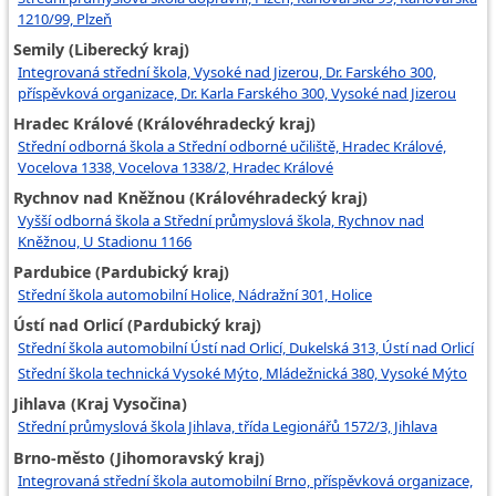
1210/99, Plzeň
Semily (Liberecký kraj)
Integrovaná střední škola, Vysoké nad Jizerou, Dr. Farského 300,
příspěvková organizace, Dr. Karla Farského 300, Vysoké nad Jizerou
Hradec Králové (Královéhradecký kraj)
Střední odborná škola a Střední odborné učiliště, Hradec Králové,
Vocelova 1338, Vocelova 1338/2, Hradec Králové
Rychnov nad Kněžnou (Královéhradecký kraj)
Vyšší odborná škola a Střední průmyslová škola, Rychnov nad
Kněžnou, U Stadionu 1166
Pardubice (Pardubický kraj)
Střední škola automobilní Holice, Nádražní 301, Holice
Ústí nad Orlicí (Pardubický kraj)
Střední škola automobilní Ústí nad Orlicí, Dukelská 313, Ústí nad Orlicí
Střední škola technická Vysoké Mýto, Mládežnická 380, Vysoké Mýto
Jihlava (Kraj Vysočina)
Střední průmyslová škola Jihlava, třída Legionářů 1572/3, Jihlava
Brno-město (Jihomoravský kraj)
Integrovaná střední škola automobilní Brno, příspěvková organizace,