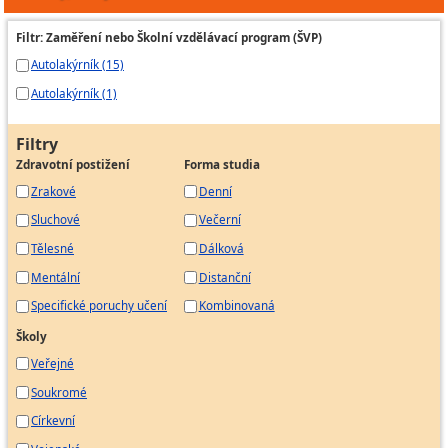
Filtr: Zaměření nebo Školní vzdělávací program (ŠVP)
Autolakýrník (15)
Autolakýrník (1)
Filtry
Zdravotní postižení
Forma studia
Zrakové
Denní
Sluchové
Večerní
Tělesné
Dálková
Mentální
Distanční
Specifické poruchy učení
Kombinovaná
Školy
Veřejné
Soukromé
Církevní