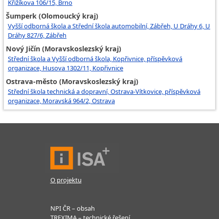
Křižíkova 106/15, Brno
Šumperk (Olomoucký kraj)
Vyšší odborná škola a Střední škola automobilní, Zábřeh, U Dráhy 6, U
Dráhy 827/6, Zábřeh
Nový Jičín (Moravskoslezský kraj)
Střední škola a Vyšší odborná škola, Kopřivnice, příspěvková
organizace, Husova 1302/11, Kopřivnice
Ostrava-město (Moravskoslezský kraj)
Střední škola technická a dopravní, Ostrava-Vítkovice, příspěvková
organizace, Moravská 964/2, Ostrava
O projektu
NPI ČR – obsah
TREXIMA – technické řešení