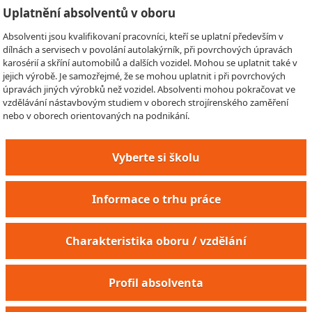
Uplatnění absolventů v oboru
Absolventi jsou kvalifikovaní pracovníci, kteří se uplatní především v
dílnách a servisech v povolání autolakýrník, při povrchových úpravách
karosérií a skříní automobilů a dalších vozidel. Mohou se uplatnit také v
jejich výrobě. Je samozřejmé, že se mohou uplatnit i při povrchových
úpravách jiných výrobků než vozidel. Absolventi mohou pokračovat ve
vzdělávání nástavbovým studiem v oborech strojírenského zaměření
nebo v oborech orientovaných na podnikání.
Vyberte si školu
Informace o trhu práce
Charakteristika oboru / vzdělání
Profil absolventa