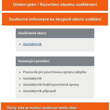
Učební plán / Rozvržení obsahu vzdělávání
Souborné informace ke skupině oborů vzdělání
Navštívené obory
Autolakýrník
Navazující povolání
Pracovník pro povrchovou úpravu nábytku
Autolakýrník
Autolakýrník finální povrchové úpravy
Autolakýrník přípravář
Školy, kde je možno studovat tento obor