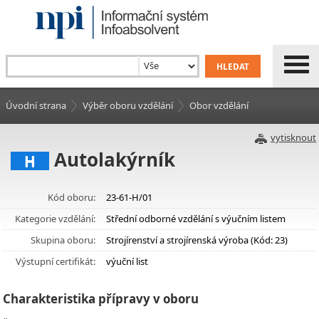
Úvodní strana
Výběr oboru vzdělání
Obor vzdělání
vytisknout
Autolakýrník
H
Kód oboru:
23-61-H/01
Kategorie vzdělání:
Střední odborné vzdělání s výučním listem
Skupina oboru:
Strojírenství a strojírenská výroba (Kód: 23)
Výstupní certifikát:
výuční list
Charakteristika přípravy v oboru