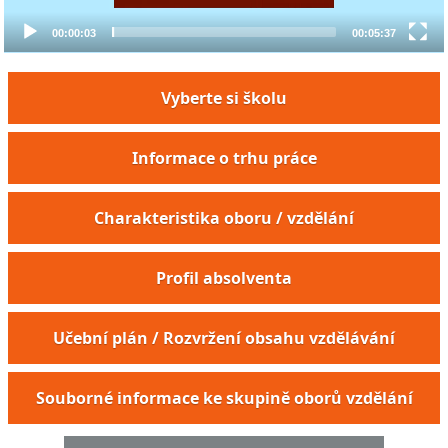
00:00:03
00:05:37
Vyberte si školu
Informace o trhu práce
Charakteristika oboru / vzdělání
Profil absolventa
Vedoucí důlní klimatizace
Učební plán / Rozvržení obsahu vzdělávání
Strojník regeneračního kotle
Strojník sušicího a odvodňovacího stroje
Souborné informace ke skupině oborů vzdělání
Strojník papírenského stroje
Strojník rozvlákňování