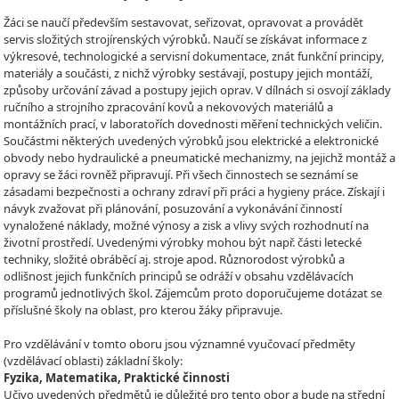
Žáci se naučí především sestavovat, seřizovat, opravovat a provádět
servis složitých strojírenských výrobků. Naučí se získávat informace z
výkresové, technologické a servisní dokumentace, znát funkční principy,
materiály a součásti, z nichž výrobky sestávají, postupy jejich montáží,
způsoby určování závad a postupy jejich oprav. V dílnách si osvojí základy
ručního a strojního zpracování kovů a nekovových materiálů a
montážních prací, v laboratořích dovednosti měření technických veličin.
Součástmi některých uvedených výrobků jsou elektrické a elektronické
obvody nebo hydraulické a pneumatické mechanizmy, na jejichž montáž a
opravy se žáci rovněž připravují. Při všech činnostech se seznámí se
zásadami bezpečnosti a ochrany zdraví při práci a hygieny práce. Získají i
návyk zvažovat při plánování, posuzování a vykonávání činností
vynaložené náklady, možné výnosy a zisk a vlivy svých rozhodnutí na
životní prostředí. Uvedenými výrobky mohou být např. části letecké
techniky, složité obráběcí aj. stroje apod. Různorodost výrobků a
odlišnost jejich funkčních principů se odráží v obsahu vzdělávacích
programů jednotlivých škol. Zájemcům proto doporučujeme dotázat se
příslušné školy na oblast, pro kterou žáky připravuje.
Pro vzdělávání v tomto oboru jsou významné vyučovací předměty
(vzdělávací oblasti) základní školy:
Fyzika, Matematika, Praktické činnosti
Učivo uvedených předmětů je důležité pro tento obor a bude na střední