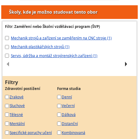
Strojník regeneračního kotle
Školy, kde je možno studovat tento obor
Strojník sušicího a odvodňovacího stroje
Strojník papírenského stroje
Filtr: Zaměření nebo Školní vzdělávací program (ŠVP)
Strojník rozvlákňování
Mechanik strojů a zařízení se zaměřením na CNC stroje (1)
Me
Strojvedoucí papírenského stroje
Mechanik plastikářských strojů (1)
Me
Servis, údržba a montáž strojírenských zařízení (1)
ME
Filtry
Zdravotní postižení
Forma studia
Zrakové
Denní
Sluchové
Večerní
Tělesné
Dálková
Mentální
Distanční
Specifické poruchy učení
Kombinovaná