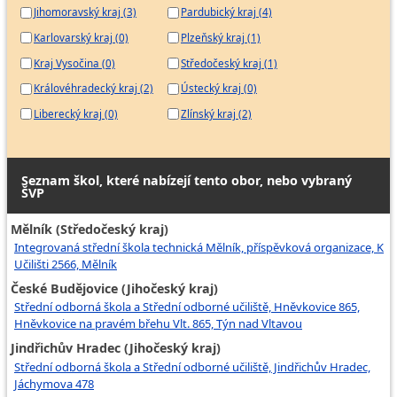
Jihomoravský kraj (3)
Pardubický kraj (4)
Karlovarský kraj (0)
Plzeňský kraj (1)
Kraj Vysočina (0)
Středočeský kraj (1)
Královéhradecký kraj (2)
Ústecký kraj (0)
Liberecký kraj (0)
Zlínský kraj (2)
Seznam škol, které nabízejí tento obor, nebo vybraný
ŠVP
Mělník (Středočeský kraj)
Integrovaná střední škola technická Mělník, příspěvková organizace, K
Učilišti 2566, Mělník
České Budějovice (Jihočeský kraj)
Střední odborná škola a Střední odborné učiliště, Hněvkovice 865,
Hněvkovice na pravém břehu Vlt. 865, Týn nad Vltavou
Jindřichův Hradec (Jihočeský kraj)
Střední odborná škola a Střední odborné učiliště, Jindřichův Hradec,
Jáchymova 478