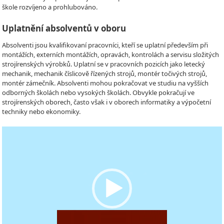
škole rozvíjeno a prohlubováno.
Uplatnění absolventů v oboru
Absolventi jsou kvalifikovaní pracovníci, kteří se uplatní především při
montážích, externích montážích, opravách, kontrolách a servisu složitých
strojírenských výrobků. Uplatní se v pracovních pozicích jako letecký
mechanik, mechanik číslicově řízených strojů, montér točivých strojů,
montér zámečník. Absolventi mohou pokračovat ve studiu na vyšších
odborných školách nebo vysokých školách. Obvykle pokračují ve
strojírenských oborech, často však i v oborech informatiky a výpočetní
techniky nebo ekonomiky.
Video
Player