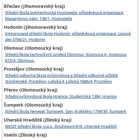
Břeclav (Jihomoravský kraj)
Střední škola polytechnická Hustopeče, příspěvková organizace,
Masarykovo nám. 136/1, Hustopeče
Hodonín (Jihomoravský kraj)
Integrovaná střední škola Hodonín, příspěvková organizace, Lipová
alej 3756/21, Hodonín
Olomouc (Olomoucký kraj)
Střední škola technických profesí Olomouc, Kosinova 4,, Kosinova
872/4, Olomouc
Prostějov (Olomoucký kraj)
Střední odborná škola průmyslová a Střední odborné učiliště
strojírenské, Prostějov, Lidická 4, Lidická 1686/4, Prostějov
Přerov (Olomoucký kraj)
Střední průmyslová škola Hranice, Studentská 1384, Hranice
Šumperk (Olomoucký kraj)
Střední škola řemesel, Šumperk, Gen. Krátkého 1799/30, Šumperk
Uherské Hradiště (Zlínský kraj)
MESIT střední škola, o.p.s., Družstevní 818, Uherské Hradiště
Vsetín (Zlínský kraj)