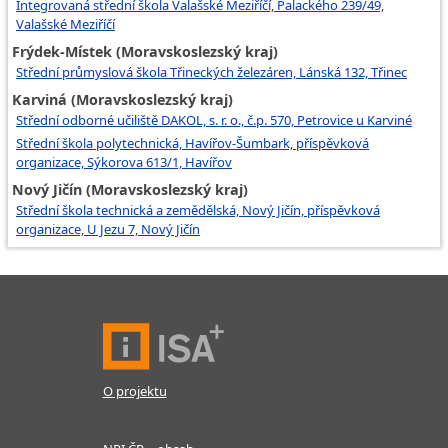
Integrovaná střední škola Valašské Meziříčí, Palackého 239/49,
Valašské Meziříčí
Frýdek-Místek (Moravskoslezský kraj)
Střední průmyslová škola Třineckých železáren, Lánská 132, Třinec
Karviná (Moravskoslezský kraj)
Střední odborné učiliště DAKOL, s. r. o., č.p. 570, Petrovice u Karviné
Střední škola polytechnická, Havířov-Šumbark, příspěvková
organizace, Sýkorova 613/1, Havířov
Nový Jičín (Moravskoslezský kraj)
Střední škola technická a zemědělská, Nový Jičín, příspěvková
organizace, U Jezu 7, Nový Jičín
O projektu