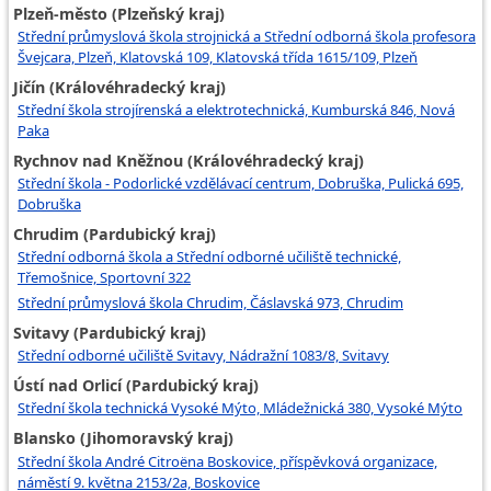
Plzeň-město (Plzeňský kraj)
Střední průmyslová škola strojnická a Střední odborná škola profesora
Švejcara, Plzeň, Klatovská 109, Klatovská třída 1615/109, Plzeň
Jičín (Královéhradecký kraj)
Střední škola strojírenská a elektrotechnická, Kumburská 846, Nová
Paka
Rychnov nad Kněžnou (Královéhradecký kraj)
Střední škola - Podorlické vzdělávací centrum, Dobruška, Pulická 695,
Dobruška
Chrudim (Pardubický kraj)
Střední odborná škola a Střední odborné učiliště technické,
Třemošnice, Sportovní 322
Střední průmyslová škola Chrudim, Čáslavská 973, Chrudim
Svitavy (Pardubický kraj)
Střední odborné učiliště Svitavy, Nádražní 1083/8, Svitavy
Ústí nad Orlicí (Pardubický kraj)
Střední škola technická Vysoké Mýto, Mládežnická 380, Vysoké Mýto
Blansko (Jihomoravský kraj)
Střední škola André Citroëna Boskovice, příspěvková organizace,
náměstí 9. května 2153/2a, Boskovice