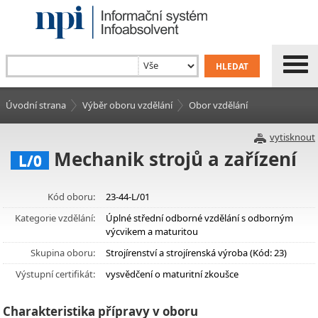
Úvodní strana
Výběr oboru vzdělání
Obor vzdělání
vytisknout
Mechanik strojů a zařízení
L/0
Kód oboru:
23-44-L/01
Kategorie vzdělání:
Úplné střední odborné vzdělání s odborným
výcvikem a maturitou
Skupina oboru:
Strojírenství a strojírenská výroba (Kód: 23)
Výstupní certifikát:
vysvědčení o maturitní zkoušce
Charakteristika přípravy v oboru