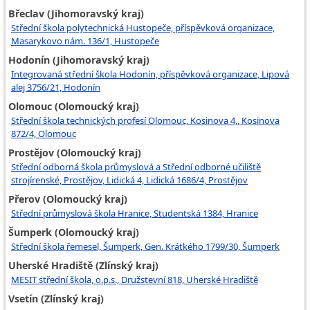
Břeclav (Jihomoravský kraj)
Střední škola polytechnická Hustopeče, příspěvková organizace,
Masarykovo nám. 136/1, Hustopeče
Hodonín (Jihomoravský kraj)
Integrovaná střední škola Hodonín, příspěvková organizace, Lipová
alej 3756/21, Hodonín
Olomouc (Olomoucký kraj)
Střední škola technických profesí Olomouc, Kosinova 4,, Kosinova
872/4, Olomouc
Prostějov (Olomoucký kraj)
Střední odborná škola průmyslová a Střední odborné učiliště
strojírenské, Prostějov, Lidická 4, Lidická 1686/4, Prostějov
Přerov (Olomoucký kraj)
Střední průmyslová škola Hranice, Studentská 1384, Hranice
Šumperk (Olomoucký kraj)
Střední škola řemesel, Šumperk, Gen. Krátkého 1799/30, Šumperk
Uherské Hradiště (Zlínský kraj)
MESIT střední škola, o.p.s., Družstevní 818, Uherské Hradiště
Vsetín (Zlínský kraj)