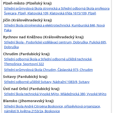
Plzeň-město (Plzeňský kraj)
Střední průmyslová škola strojnická a Střední odborná škola profesora
Švejcara, Plzeň, Klatovská 109, Klatovská třída 1615/109, Plzeň
Jičín (Královéhradecký kraj)
Střední škola strojírenská a elektrotechnická, Kumburská 846, Nová
Paka
Rychnov nad Kněžnou (Královéhradecký kraj)
Střední škola - Podorlické vzdělávací centrum, Dobruška, Pulická 695,
Dobruška
Chrudim (Pardubický kraj)
Střední odborná škola a Střední odborné učiliště technické,
Třemošnice, Sportovní 322
Střední průmyslová škola Chrudim, Čáslavská 973, Chrudim
Svitavy (Pardubický kraj)
Střední odborné učiliště Svitavy, Nádražní 1083/8, Svitavy
Ústí nad Orlicí (Pardubický kraj)
Střední škola technická Vysoké Mýto, Mládežnická 380, Vysoké Mýto
Blansko (Jihomoravský kraj)
Střední škola André Citroëna Boskovice, příspěvková organizace,
náměstí 9. května 2153/2a, Boskovice