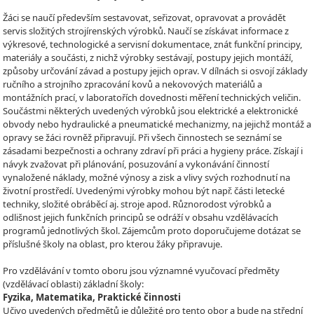
Žáci se naučí především sestavovat, seřizovat, opravovat a provádět
servis složitých strojírenských výrobků. Naučí se získávat informace z
výkresové, technologické a servisní dokumentace, znát funkční principy,
materiály a součásti, z nichž výrobky sestávají, postupy jejich montáží,
způsoby určování závad a postupy jejich oprav. V dílnách si osvojí základy
ručního a strojního zpracování kovů a nekovových materiálů a
montážních prací, v laboratořích dovednosti měření technických veličin.
Součástmi některých uvedených výrobků jsou elektrické a elektronické
obvody nebo hydraulické a pneumatické mechanizmy, na jejichž montáž a
opravy se žáci rovněž připravují. Při všech činnostech se seznámí se
zásadami bezpečnosti a ochrany zdraví při práci a hygieny práce. Získají i
návyk zvažovat při plánování, posuzování a vykonávání činností
vynaložené náklady, možné výnosy a zisk a vlivy svých rozhodnutí na
životní prostředí. Uvedenými výrobky mohou být např. části letecké
techniky, složité obráběcí aj. stroje apod. Různorodost výrobků a
odlišnost jejich funkčních principů se odráží v obsahu vzdělávacích
programů jednotlivých škol. Zájemcům proto doporučujeme dotázat se
příslušné školy na oblast, pro kterou žáky připravuje.
Pro vzdělávání v tomto oboru jsou významné vyučovací předměty
(vzdělávací oblasti) základní školy:
Fyzika, Matematika, Praktické činnosti
Učivo uvedených předmětů je důležité pro tento obor a bude na střední