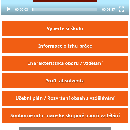
00:00:03
00:05:37
Vyberte si školu
Informace o trhu práce
Charakteristika oboru / vzdělání
Profil absolventa
Vedoucí důlní klimatizace
Učební plán / Rozvržení obsahu vzdělávání
Strojník regeneračního kotle
Strojník sušicího a odvodňovacího stroje
Souborné informace ke skupině oborů vzdělání
Strojník papírenského stroje
Strojník rozvlákňování