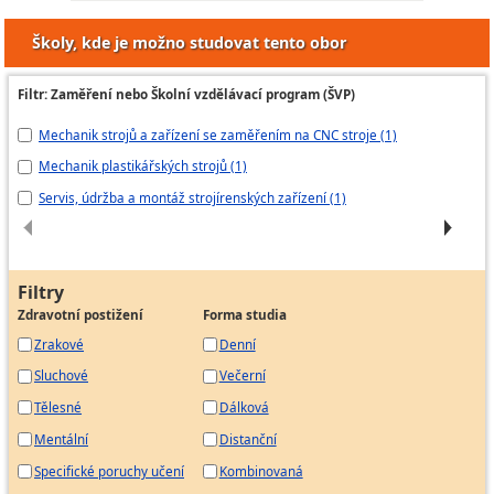
Strojník regeneračního kotle
Školy, kde je možno studovat tento obor
Strojník sušicího a odvodňovacího stroje
Strojník papírenského stroje
Filtr: Zaměření nebo Školní vzdělávací program (ŠVP)
Strojník rozvlákňování
Mechanik strojů a zařízení se zaměřením na CNC stroje (1)
Me
Strojvedoucí papírenského stroje
Mechanik plastikářských strojů (1)
Me
Servis, údržba a montáž strojírenských zařízení (1)
ME
Filtry
Zdravotní postižení
Forma studia
Zrakové
Denní
Sluchové
Večerní
Tělesné
Dálková
Mentální
Distanční
Specifické poruchy učení
Kombinovaná