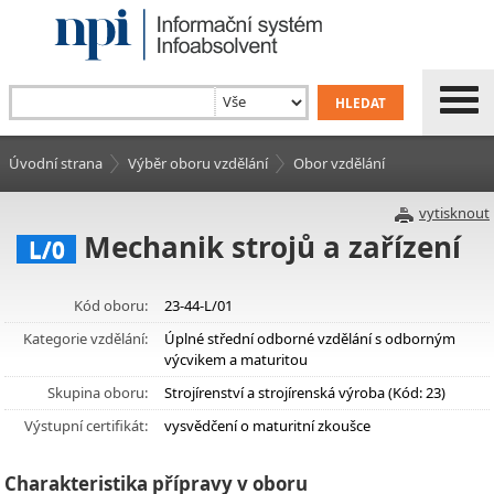
Úvodní strana
Výběr oboru vzdělání
Obor vzdělání
vytisknout
Mechanik strojů a zařízení
L/0
Kód oboru:
23-44-L/01
Kategorie vzdělání:
Úplné střední odborné vzdělání s odborným
výcvikem a maturitou
Skupina oboru:
Strojírenství a strojírenská výroba (Kód: 23)
Výstupní certifikát:
vysvědčení o maturitní zkoušce
Charakteristika přípravy v oboru