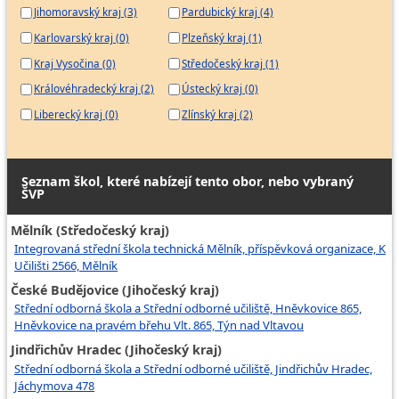
Jihomoravský kraj (3)
Pardubický kraj (4)
Karlovarský kraj (0)
Plzeňský kraj (1)
Kraj Vysočina (0)
Středočeský kraj (1)
Královéhradecký kraj (2)
Ústecký kraj (0)
Liberecký kraj (0)
Zlínský kraj (2)
Seznam škol, které nabízejí tento obor, nebo vybraný
ŠVP
Mělník (Středočeský kraj)
Integrovaná střední škola technická Mělník, příspěvková organizace, K
Učilišti 2566, Mělník
České Budějovice (Jihočeský kraj)
Střední odborná škola a Střední odborné učiliště, Hněvkovice 865,
Hněvkovice na pravém břehu Vlt. 865, Týn nad Vltavou
Jindřichův Hradec (Jihočeský kraj)
Střední odborná škola a Střední odborné učiliště, Jindřichův Hradec,
Jáchymova 478