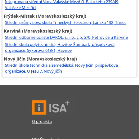
Integrovaná střední škola Valašské Meziříčí, Palackého 239/49,
Valašské Meziříčí
Frýdek-Místek (Moravskoslezský kraj)
Střední průmyslová škola Třineckých železáren, Lánská 132, Třinec
Karviná (Moravskoslezský kraj)
Střední odborné učiliště DAKOL, s. r. o., č.p. 570, Petrovice u Karviné
Střední škola polytechnická, Havířov-Šumbark, příspěvková
organizace, Sýkorova 613/1, Havířov
Nový Jičín (Moravskoslezský kraj)
Střední škola technická a zemědělská, Nový Jičín, příspěvková
organizace, U Jezu 7, Nový Jičín
O projektu