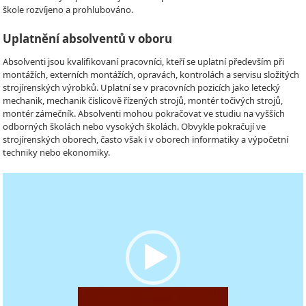
škole rozvíjeno a prohlubováno.
Uplatnění absolventů v oboru
Absolventi jsou kvalifikovaní pracovníci, kteří se uplatní především při
montážích, externích montážích, opravách, kontrolách a servisu složitých
strojírenských výrobků. Uplatní se v pracovních pozicích jako letecký
mechanik, mechanik číslicově řízených strojů, montér točivých strojů,
montér zámečník. Absolventi mohou pokračovat ve studiu na vyšších
odborných školách nebo vysokých školách. Obvykle pokračují ve
strojírenských oborech, často však i v oborech informatiky a výpočetní
techniky nebo ekonomiky.
Video
Player