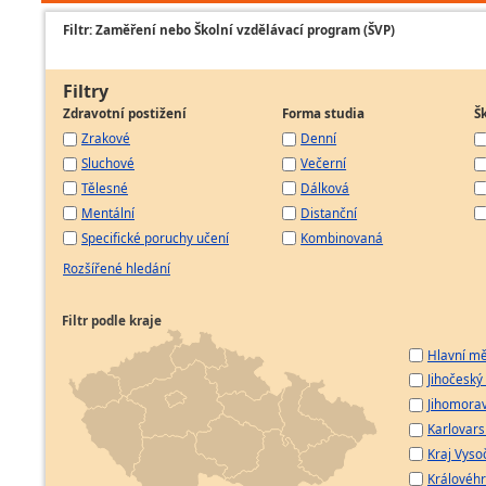
Filtr: Zaměření nebo Školní vzdělávací program (ŠVP)
Filtry
Zdravotní postižení
Forma studia
Š
Zrakové
Denní
Sluchové
Večerní
Tělesné
Dálková
Mentální
Distanční
Specifické poruchy učení
Kombinovaná
Rozšířené hledání
Filtr podle kraje
Hlavní mě
Jihočeský 
Jihomorav
Karlovarsk
Kraj Vyso
Královéhr