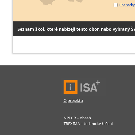
Liberecký 
Seznam škol, které nabízejí tento obor, nebo vybraný Š
O projektu
NPI ČR – obsah
TREXIMA – technické řešení