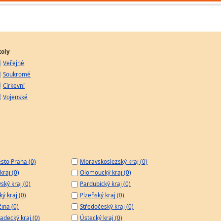
koly
Veřejné
Soukromé
Církevní
Vojenské
sto Praha (0)
Moravskoslezský kraj (0)
kraj (0)
Olomoucký kraj (0)
ský kraj (0)
Pardubický kraj (0)
ý kraj (0)
Plzeňský kraj (0)
čina (0)
Středočeský kraj (0)
adecký kraj (0)
Ústecký kraj (0)