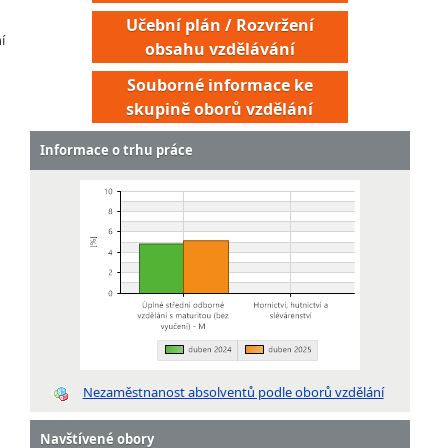
Učební plán / Rozvržení
í
obsahu vzdělávání
Souborné informace ke
skupině oborů vzdělání
Informace o trhu práce
Nezaměstnanost absolventů podle oborů vzdělání
Navštívené obory