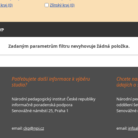
kraj (0)
Zlínský kraj (0)
VP
Zadaným parametrům filtru nevyhovuje žádná položka.
Potřebujete další informace k výběru
Chcete na
studia?
údajích o
Národní pedagogický institut České republiky
Národní ped
informačně poradenská podpora
oddělení še
Senovážné náměstí 25, Praha 1
Senovážné n
email:
ckp@npi.cz
email:
infoa