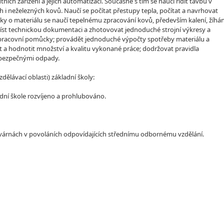
utních zařízení a jejich automatizaci. Současně s tím se naučí řídit tavbu v
 i neželezných kovů. Naučí se počítat přestupy tepla, počítat a navrhovat
uky o materiálu se naučí tepelnému zpracování kovů, především kalení, žíhán
. číst technickou dokumentaci a zhotovovat jednoduché strojní výkresy a
 a pracovní pomůcky; provádět jednoduché výpočty spotřeby materiálu a
t a hodnotit množství a kvalitu vykonané práce; dodržovat pravidla
nebezpečnými odpady.
lávací oblasti) základní školy:
dní škole rozvíjeno a prohlubováno.
 slévárnách v povoláních odpovídajících střednímu odbornému vzdělání.