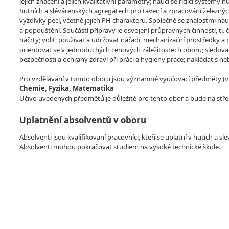
jejich značení a jejich kvalitativní parametry; naučí se řídící systémy h
hutních a slévárenských agregátech pro tavení a zpracování železných
vyzdívky pecí, včetně jejich PH charakteru. Společně se znalostmi na
a popouštění. Součástí přípravy je osvojení průpravných činností, tj
náčrty; volit, používat a udržovat nářadí, mechanizační prostředky
orientovat se v jednoduchých cenových záležitostech oboru; sledova
bezpečnosti a ochrany zdraví při práci a hygieny práce; nakládat s 
Pro vzdělávání v tomto oboru jsou významné vyučovací předměty (vzdě
Chemie, Fyzika, Matematika
Učivo uvedených předmětů je důležité pro tento obor a bude na stře
Uplatnění absolventů v oboru
Absolventi jsou kvalifikovaní pracovníci, kteří se uplatní v hutích a
Absolventi mohou pokračovat studiem na vysoké technické škole.