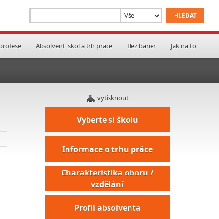
 profese
Absolventi škol a trh práce
Bez bariér
Jak na to
vytisknout
Vyberte si školu
Informace o trhu práce
Charakteristika oboru /
vzdělání
Profil absolventa