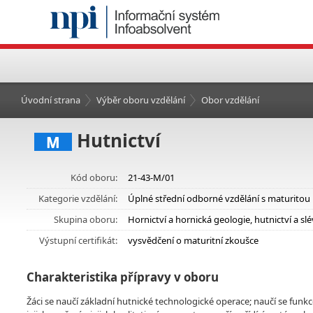
Úvodní strana
Výběr oboru vzdělání
Obor vzdělání
Hutnictví
M
Kód oboru:
21-43-M/01
Kategorie vzdělání:
Úplné střední odborné vzdělání s maturitou
Skupina oboru:
Hornictví a hornická geologie, hutnictví a slé
Výstupní certifikát:
vysvědčení o maturitní zkoušce
Charakteristika přípravy v oboru
Žáci se naučí základní hutnické technologické operace; naučí se funkce