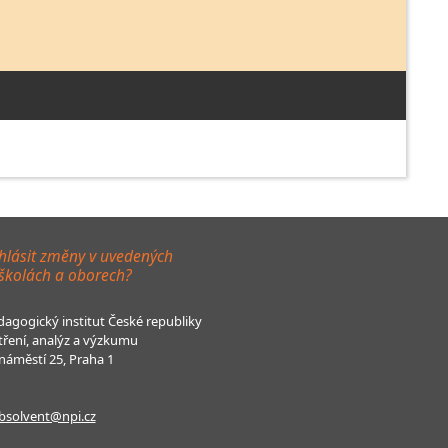
hlásit změny v uvedených
 školách a oborech?
agogický institut České republiky
tření, analýz a výzkumu
áměstí 25, Praha 1
bsolvent@npi.cz