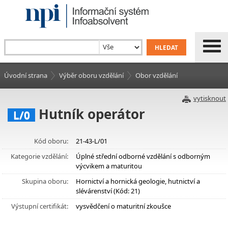
Úvodní strana
Výběr oboru vzdělání
Obor vzdělání
vytisknout
Hutník operátor
L/0
Kód oboru:
21-43-L/01
Kategorie vzdělání:
Úplné střední odborné vzdělání s odborným
výcvikem a maturitou
Skupina oboru:
Hornictví a hornická geologie, hutnictví a
slévárenství (Kód: 21)
Výstupní certifikát:
vysvědčení o maturitní zkoušce