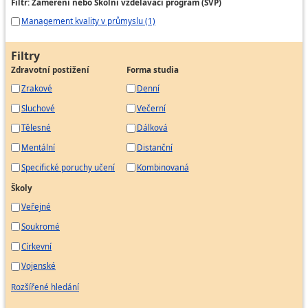
Filtr: Zaměření nebo Školní vzdělávací program (ŠVP)
Management kvality v průmyslu (1)
Filtry
Zdravotní postižení
Forma studia
Zrakové
Denní
Sluchové
Večerní
Tělesné
Dálková
Mentální
Distanční
Specifické poruchy učení
Kombinovaná
Školy
Veřejné
Soukromé
Církevní
Vojenské
Rozšířené hledání