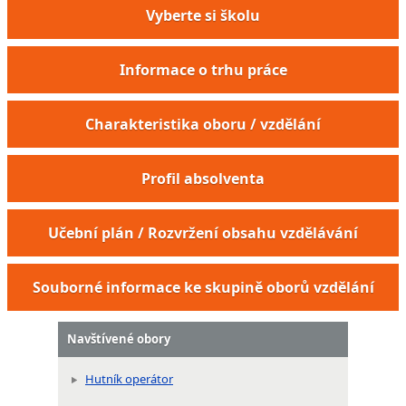
Vyberte si školu
Informace o trhu práce
Charakteristika oboru / vzdělání
Profil absolventa
Technolog lisovny
Učební plán / Rozvržení obsahu vzdělávání
Kovárenský technik
Souborné informace ke skupině oborů vzdělání
Navštívené obory
Hutník operátor