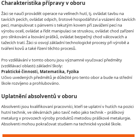
Charakteristika přípravy v oboru
Žáci se naučí provádět operace na velínech hutí, tj. ovládat tavbu na
tavících pecích, ovládat odpich, šrotové hospodářství a vsázení do tavících
pecí, manipulovat s pánvemi s tekutým kovem pří zavážení pecí na
výrobu ocelí, ovládat a řídit manipulaci se struskou, ovládat chod zařízení
pro slínkování a lisování prášků, ovládat bezpečný chod válcovacích a
tažecích tratí. Žáci si osvojí základní technologické procesy při výrobě a
tváření kovů a také řízení těchto procesů.
Pro vzdělávání v tomto oboru jsou významné vyučovací předměty
(vzdělávací oblasti) základní školy:
Praktické činnosti, Matematika, Fyzika
Učivo uvedených předmětů je důležité pro tento obor a bude na střední
škole rozvíjeno a prohlubováno.
Uplatnění absolventů v oboru
Absolventi jsou kvalifikovaní pracovníci, kteří se uplatní v hutích na pozici
hutní technik, ve slévárnách jako tavič nebo jako technik – práškový
metalurg v provozech výroby produktů metodou práškové metalurgie.
Absolventi mohou pokračovat studiem na technické vysoké škole.