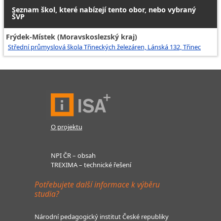
Seznam škol, které nabízejí tento obor, nebo vybraný
ŠVP
Frýdek-Místek (Moravskoslezský kraj)
Střední průmyslová škola Třineckých železáren, Lánská 132, Třinec
O projektu
NPI ČR – obsah
TREXIMA – technické řešení
Potřebujete další informace k výběru
studia?
Národní pedagogický institut České republiky