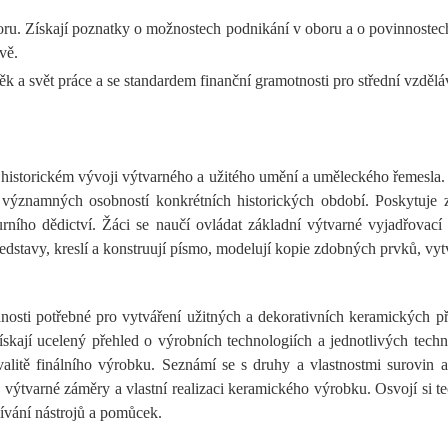
ru. Získají poznatky o možnostech podnikání v oboru a o povinnostech 
vě.
 a svět práce a se standardem finanční gramotnosti pro střední vzdělá
istorickém vývoji výtvarného a užitého umění a uměleckého řemesla. 
významných osobností konkrétních historických období. Poskytuje zn
urního dědictví. Žáci se naučí ovládat základní výtvarné vyjadřovac
ředstavy, kreslí a konstruují písmo, modelují kopie zdobných prvků, vyt
sti potřebné pro vytváření užitných a dekorativních keramických př
ískají ucelený přehled o výrobních technologiích a jednotlivých tec
alitě finálního výrobku. Seznámí se s druhy a vlastnostmi surovin
výtvarné záměry a vlastní realizaci keramického výrobku. Osvojí si 
žívání nástrojů a pomůcek.