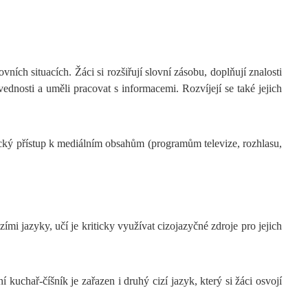
ích situacích. Žáci si rozšiřují slovní zásobu, doplňují znalosti
vednosti a uměli pracovat s informacemi. Rozvíjejí se také jejich
ický přístup k mediálním obsahům (programům televize, rozhlasu,
ími jazyky, učí je kriticky využívat cizojazyčné zdroje pro jejich
kuchař-číšník je zařazen i druhý cizí jazyk, který si žáci osvojí