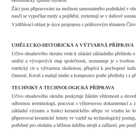
ekonomický způsob myšlení.
Žáci jsou připravováni na možnost samostatného podnikání v obo
naučí se vypočítat mzdy a pojištění, zorientují se v daňové sousta
Vzdělávací oblast je úzce propojena s průřezovým tématem Člověk
UMĚLECKO-HISTORICKÁ A VÝTVARNÁ PŘÍPRAVA
Učivo obsahového okruhu vede k získání základního přehledu o h
umění a vývojových etap společnosti, seznamuje je s tvorbou 
estetický cit a výtvarnou zkušenost, přispívá k pochopení kult
činnosti. Kreslí a malují studie a kompozice podle předlohy i z p
TECHNIKY A TECHNOLOGICKÁ PŘÍPRAVA
Učivo obsahového okruhu poskytuje žákům vědomosti a dovedno
odbornou terminologii, pracovat s výkresovou dokumentací a z
základní význam a funkci keramického střepu ve vztahu ke kv
připravovat keramické hmoty ve vazbě na technologický postup, 
potřebné pro obsluhu a běžnou údržbu strojů a zařízení, pro pou