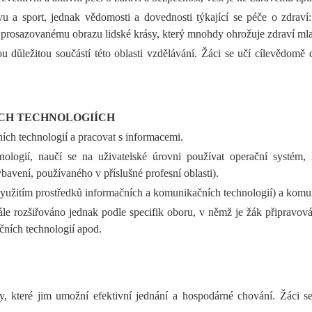
vu a sport, jednak vědomosti a dovednosti týkající se péče o zdraví
i prosazovanému obrazu lidské krásy, který mnohdy ohrožuje zdraví mla
důležitou součástí této oblasti vzdělávání. Žáci se učí cílevědomě 
CH TECHNOLOGIÍCH
ích technologií a pracovat s informacemi.
logií, naučí se na uživatelské úrovni používat operační systém,
ení, používaného v příslušné profesní oblasti).
 využitím prostředků informačních a komunikačních technologií) a komu
e rozšiřováno jednak podle specifik oboru, v němž je žák připravován
ních technologií apod.
, které jim umožní efektivní jednání a hospodárné chování. Žáci se