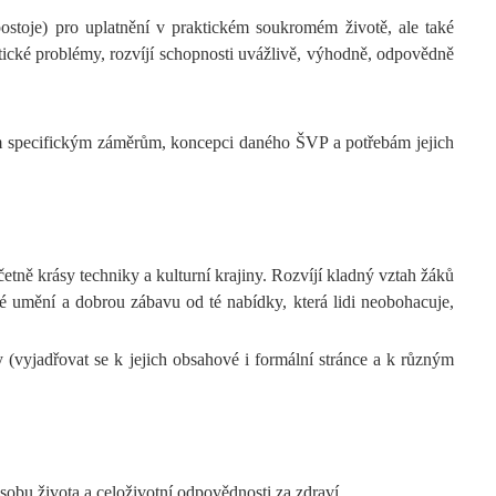
ostoje) pro uplatnění v praktickém soukromém životě, ale také
tické problémy, rozvíjí schopnosti uvážlivě, výhodně, odpovědně
jím specifickým záměrům, koncepci daného ŠVP a potřebám jejich
etně krásy techniky a kulturní krajiny. Rozvíjí kladný vztah žáků
né umění a dobrou zábavu od té nabídky, která lidi neobohacuje,
y (vyjadřovat se k jejich obsahové i formální stránce a k různým
ůsobu života a celoživotní odpovědnosti za zdraví.