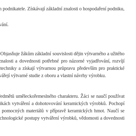
podnikatele. Získávají základní znalosti o hospodaření podniku,
vání.
Objasňuje žákům základní souvislosti dějin výtvarného a užitého
alosti a dovednosti potřebné pro názorné vyjadřování, rozvíjí
í techniky a získají výtvarnou průpravu především pro praktické
vářejí výtvarné studie z oboru a vlastní návrhy výrobku.
edmětů uměleckořemeslného charakteru. Žáci se naučí používat
hnikách vytváření a dohotovování keramických výrobků. Pochopí
 a pomocných materiálů v přípravě keramických hmot. Naučí se
technologické postupy vytváření výrobků, vědomosti a dovednosti