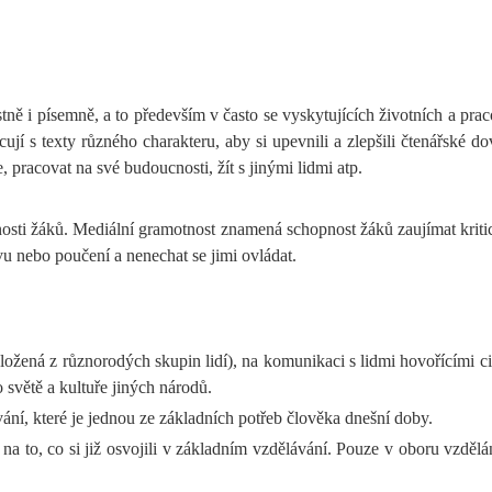
ě i písemně, a to především v často se vyskytujících životních a pracovn
jí s texty různého charakteru, aby si upevnili a zlepšili čtenářské do
, pracovat na své budoucnosti, žít s jinými lidmi atp.
nosti žáků. Mediální gramotnost znamená schopnost žáků zaujímat krit
vu nebo poučení a nenechat se jimi ovládat.
složená z různorodých skupin lidí), na komunikaci s lidmi hovořícími ciz
o světě a kultuře jiných národů.
í, které je jednou ze základních potřeb člověka dnešní doby.
a to, co si již osvojili v základním vzdělávání. Pouze v oboru vzdělání 