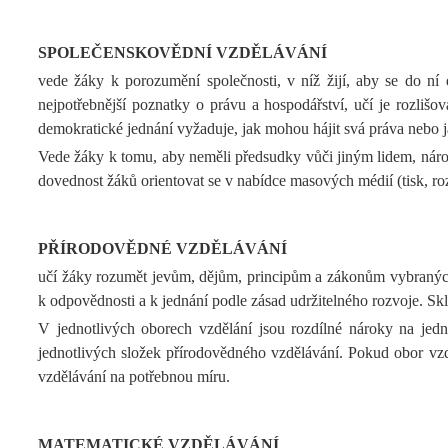
SPOLEČENSKOVĚDNÍ VZDĚLÁVÁNÍ
vede žáky k porozumění společnosti, v níž žijí, aby se do ní 
nejpotřebnější poznatky o právu a hospodářství, učí je rozliš
demokratické jednání vyžaduje, jak mohou hájit svá práva nebo ja
Vede žáky k tomu, aby neměli předsudky vůči jiným lidem, národům
dovednost žáků orientovat se v nabídce masových médií (tisk, rozhl
PŘÍRODOVĚDNÉ VZDĚLÁVÁNÍ
učí žáky rozumět jevům, dějům, principům a zákonům vybraných o
k odpovědnosti a k jednání podle zásad udržitelného rozvoje. Skl
V jednotlivých oborech vzdělání jsou rozdílné nároky na jedn
jednotlivých složek přírodovědného vzdělávání. Pokud obor vzd
vzdělávání na potřebnou míru.
MATEMATICKÉ VZDĚLÁVÁNÍ