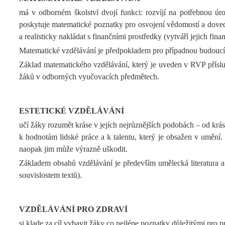
má v odborném školství dvojí funkci: rozvíjí na potřebnou úr
poskytuje matematické poznatky pro osvojení vědomostí a dovedn
a realisticky nakládat s finančními prostředky (vytváří jejich fina
Matematické vzdělávání je předpokladem pro případnou budoucí r
Základ matematického vzdělávání, který je uveden v RVP příslu
žáků v odborných vyučovacích předmětech.
ESTETICKÉ VZDĚLÁVÁNÍ
učí žáky rozumět kráse v jejích nejrůznějších podobách – od krás
k hodnotám lidské práce a k talentu, který je obsažen v umění.
naopak jim může výrazně uškodit.
Základem obsahů vzdělávání je především umělecká literatura a p
souvislostem textů).
VZDĚLÁVÁNÍ PRO ZDRAVÍ
si klade za cíl vybavit žáky co nejlépe poznatky důležitými pro p