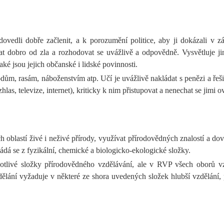
dovedli dobře začlenit, a k porozumění politice, aby ji dokázali v
ovat dobro od zla a rozhodovat se uvážlivě a odpovědně. Vysvětluje
ké jsou jejich občanské i lidské povinnosti.
, rasám, náboženstvím atp. Učí je uvážlivě nakládat s penězi a řešit je
as, televize, internet), kriticky k nim přistupovat a nenechat se jimi o
blastí živé i neživé přírody, využívat přírodovědných znalostí a dov
ádá se z fyzikální, chemické a biologicko-ekologické složky.
otlivé složky přírodovědného vzdělávání, ale v RVP všech oborů vz
ělání vyžaduje v některé ze shora uvedených složek hlubší vzdělání, 