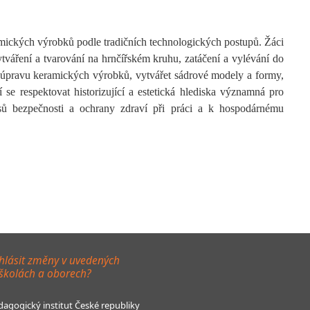
ických výrobků podle tradičních technologických postupů. Žáci
ytváření a tvarování na hrnčířském kruhu, zatáčení a vylévání do
u úpravu keramických výrobků, vytvářet sádrové modely a formy,
 se respektovat historizující a estetická hlediska významná pro
sů bezpečnosti a ochrany zdraví při práci a k hospodárnému
hlásit změny v uvedených
 školách a oborech?
agogický institut České republiky