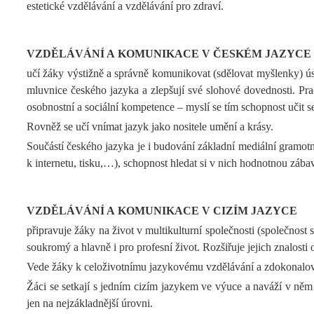
estetické vzdělávání a vzdělávání pro zdraví.
VZDĚLÁVÁNÍ A KOMUNIKACE V ČESKÉM JAZYCE
učí žáky výstižně a správně komunikovat (sdělovat myšlenky) ústn
mluvnice českého jazyka a zlepšují své slohové dovednosti. Pracu
osobnostní a sociální kompetence – myslí se tím schopnost učit se
Rovněž se učí vnímat jazyk jako nositele umění a krásy.
Součástí českého jazyka je i budování základní mediální gramot
k internetu, tisku,…), schopnost hledat si v nich hodnotnou zába
VZDĚLÁVÁNÍ A KOMUNIKACE V CIZÍM JAZYCE
připravuje žáky na život v multikulturní společnosti (společnost 
soukromý a hlavně i pro profesní život. Rozšiřuje jejich znalosti 
Vede žáky k celoživotnímu jazykovému vzdělávání a zdokonalován
Žáci se setkají s jedním cizím jazykem ve výuce a naváží v něm n
jen na nejzákladnější úrovni.