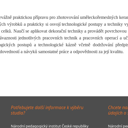
evážně praktickou přípravu pro zhotovování uměleckořemeslných keram
ckých výrobků a prakticky si osvojí technologické postupy a techniky v
do celků. Naučí se aplikovat dekorační techniky a provádět povrchovo
vaznosti jednotlivých pracovních technik a pracovních operací a učí
ogických postupů a technologické kázně včetně dodržování předpi
dovedností a návyků samostatné práce a odpovědnosti za její kvalitu.
Potřebujete další informace k výběru
Chcete na
studia?
údajích o
Národní pedagogický institut České republiky
Národní ped