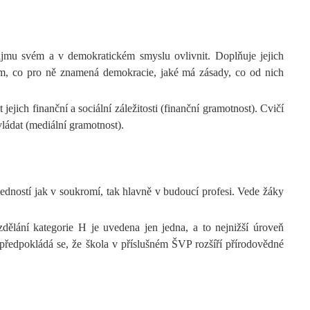
 zájmu svém a v demokratickém smyslu ovlivnit. Doplňuje jejich
 jim, co pro ně znamená demokracie, jaké má zásady, co od nich
jich finanční a sociální záležitosti (finanční gramotnost). Cvičí
vládat (mediální gramotnost).
edností jak v soukromí, tak hlavně v budoucí profesi. Vede žáky
dělání kategorie H je uvedena jen jedna, a to nejnižší úroveň
předpokládá se, že škola v příslušném ŠVP rozšíří přírodovědné