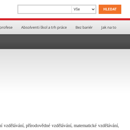
 profese
Absolventi škol a trh práce
Bez bariér
Jak na to
ní vzdělávání, přírodovědné vzdělávání, matematické vzdělávání,