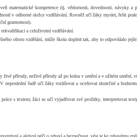
oveň matematické kompetence (tj. vědomosti, dovednosti, návyky a p
ostí v odborné složce vzdělávání. Rovněž učí žáky myslet, řešit prak
nční gramotnost).
ekvalifikaci a celoživotní vzdělávání.
šného oboru vzdělání, může škola doplnit tak, aby to odpovídalo je
y živé přírody, neživé přírody až po krásu v umění a v užitém umění, vč
 V neposlední řadě učí žáky rozlišovat a oceňovat skutečné a hodnot
ráce s textem; žáci se učí vyjadřovat své prožitky, interpretovat text
reventivní a aktivní péči o zdraví a bezpečnost, vést je ke zdravému zp