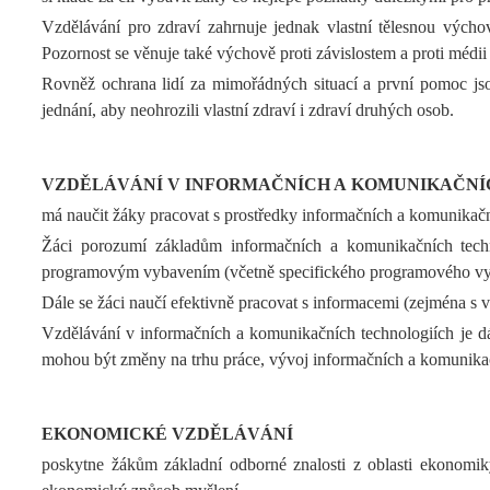
Vzdělávání pro zdraví zahrnuje jednak vlastní tělesnou výcho
Pozornost se věnuje také výchově proti závislostem a proti médi
Rovněž ochrana lidí za mimořádných situací a první pomoc jsou 
jednání, aby neohrozili vlastní zdraví i zdraví druhých osob.
VZDĚLÁVÁNÍ V INFORMAČNÍCH A KOMUNIKAČNÍ
má naučit žáky pracovat s prostředky informačních a komunikačn
Žáci porozumí základům informačních a komunikačních techno
programovým vybavením (včetně specifického programového vybav
Dále se žáci naučí efektivně pracovat s informacemi (zejména s
Vzdělávání v informačních a komunikačních technologiích je dál
mohou být změny na trhu práce, vývoj informačních a komunikač
EKONOMICKÉ VZDĚLÁVÁNÍ
poskytne žákům základní odborné znalosti z oblasti ekonomiky