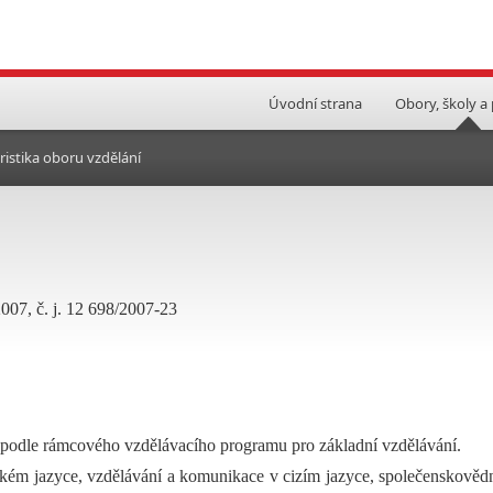
Úvodní strana
Obory, školy a
ristika oboru vzdělání
2007, č. j. 12 698/2007-23
 podle rámcového vzdělávacího programu pro základní vzdělávání.
ském jazyce, vzdělávání a komunikace v cizím jazyce, společenskověd