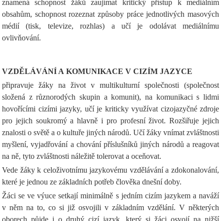
znamená schopnost žáků zaujímat kritický přístup k mediálním
obsahům, schopnost rozeznat způsoby práce jednotlivých masových
médií (tisk, televize, rozhlas) a učí je odolávat mediálnímu
ovlivňování.
VZDĚLÁVÁNÍ A KOMUNIKACE V CIZÍM JAZYCE
připravuje žáky na život v multikulturní společnosti (společnost
složená z různorodých skupin a komunit), na komunikaci s lidmi
hovořícími cizími jazyky, učí je kriticky využívat cizojazyčné zdroje
pro jejich soukromý a hlavně i pro profesní život. Rozšiřuje jejich
znalosti o světě a o kultuře jiných národů. Učí žáky vnímat zvláštnosti
myšlení, vyjadřování a chování příslušníků jiných národů a reagovat
na ně, tyto zvláštnosti náležitě tolerovat a oceňovat.
Vede žáky k celoživotnímu jazykovému vzdělávání a zdokonalování,
které je jednou ze základních potřeb člověka dnešní doby.
Žáci se ve výuce setkají minimálně s jedním cizím jazykem a naváží
v něm na to, co si již osvojili v základním vzdělání. V některých
oborech půjde i o druhý cizí jazyk, který si žáci osvojí na nižší