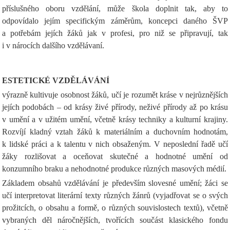
příslušného oboru vzdělání, může škola doplnit tak, aby to
odpovídalo jejím specifickým záměrům, koncepci daného ŠVP
a potřebám jejích žáků jak v profesi, pro niž se připravují, tak
i v nárocích dalšího vzdělávaní.
ESTETICKÉ VZDĚLÁVÁNÍ
výrazně kultivuje osobnost žáků, učí je rozumět kráse v nejrůznějších
jejích podobách – od krásy živé přírody, neživé přírody až po krásu
v umění a v užitém umění, včetně krásy techniky a kulturní krajiny.
Rozvíjí kladný vztah žáků k materiálním a duchovním hodnotám,
k lidské práci a k talentu v nich obsaženým. V neposlední řadě učí
žáky rozlišovat a oceňovat skutečné a hodnotné umění od
konzumního braku a nehodnotné produkce různých masových médií.
Základem obsahů vzdělávání je především slovesné umění; žáci se
učí interpretovat literární texty různých žánrů (vyjadřovat se o svých
prožitcích, o obsahu a formě, o různých souvislostech textů), včetně
vybraných děl náročnějších, tvořících součást klasického fondu