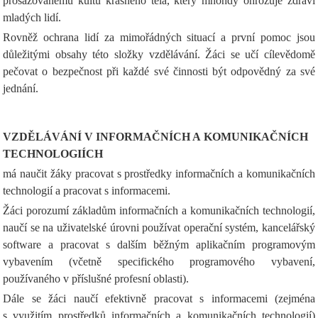
prosazovanému kultu krásného těla, který mnohdy ohrožuje zdraví
mladých lidí.
Rovněž ochrana lidí za mimořádných situací a první pomoc jsou
důležitými obsahy této složky vzdělávání. Žáci se učí cílevědomě
pečovat o bezpečnost při každé své činnosti být odpovědný za své
jednání.
VZDĚLÁVÁNÍ V INFORMAČNÍCH A KOMUNIKAČNÍCH
TECHNOLOGIÍCH
má naučit žáky pracovat s prostředky informačních a komunikačních
technologií a pracovat s informacemi.
Žáci porozumí základům informačních a komunikačních technologií,
naučí se na uživatelské úrovni používat operační systém, kancelářský
software a pracovat s dalším běžným aplikačním programovým
vybavením (včetně specifického programového vybavení,
používaného v příslušné profesní oblasti).
Dále se žáci naučí efektivně pracovat s informacemi (zejména
s využitím prostředků informačních a komunikačních technologií)