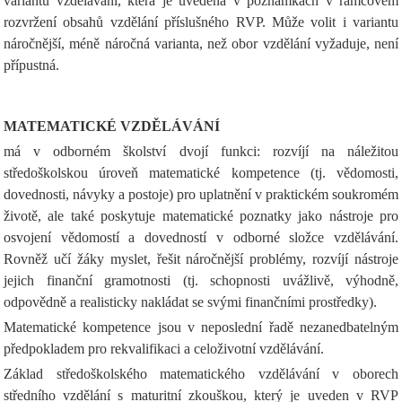
variantu vzdělávání, která je uvedena v poznámkách v rámcovém
rozvržení obsahů vzdělání příslušného RVP. Může volit i variantu
náročnější, méně náročná varianta, než obor vzdělání vyžaduje, není
přípustná.
MATEMATICKÉ VZDĚLÁVÁNÍ
má v odborném školství dvojí funkci: rozvíjí na náležitou
středoškolskou úroveň matematické kompetence (tj. vědomosti,
dovednosti, návyky a postoje) pro uplatnění v praktickém soukromém
životě, ale také poskytuje matematické poznatky jako nástroje pro
osvojení vědomostí a dovedností v odborné složce vzdělávání.
Rovněž učí žáky myslet, řešit náročnější problémy, rozvíjí nástroje
jejich finanční gramotnosti (tj. schopnosti uvážlivě, výhodně,
odpovědně a realisticky nakládat se svými finančními prostředky).
Matematické kompetence jsou v neposlední řadě nezanedbatelným
předpokladem pro rekvalifikaci a celoživotní vzdělávání.
Základ středoškolského matematického vzdělávání v oborech
středního vzdělání s maturitní zkouškou, který je uveden v RVP