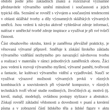
období podle jeho základních znaků a rozeznávat významné
představitele výtvarného umění minulosti i současnosti a jejich
typická díla. Seznámí se rovněž s vývojem a současnými tendencemi
v oblasti sklářské tvorby a díly významných sklářských výtvarných
umělců. Jsou vedeni k návyku aktivně vyhledávat zdroje informací,
nalézat v umělecké tvorbě zdroje inspirace a využívat je při své tvůrčí
činnosti.
Část obsahového okruhu, která je zaměřena převážně prakticky, je
věnovaná výtvarné přípravě. Směřuje k získání širokého základu
výtvarného vzdělání nezbytného pro navazující návrhovou tvorbu
a realizaci v materiálu v rámci jednotlivých zaměřeních oboru. Žáci
jsou vedeni k rozvoji výtvarného myšlení, výtvarné paměti, tvořivosti
a fantazie, ke kultivaci výtvarného vidění a vyjadřování. Naučí se
využívat výrazové možnosti výtvarných prvků v různých
kombinacích a souvislostech při výstavbě kompozice, v různých
technikách tvoří věcné studie rostlinných, živočišných aj. motivů (tj.
kreslí, malují, modelují), ovládnou postupy stylizace a abstrakce.
Získají rovněž základní vědomosti a dovednosti v psaní a kreslení
písma a v zobrazení částí lidského těla a lidské figury v aktu