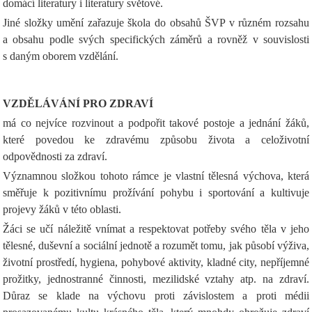
domácí literatury i literatury světové.
Jiné složky umění zařazuje škola do obsahů ŠVP v různém rozsahu
a obsahu podle svých specifických záměrů a rovněž v souvislosti
s daným oborem vzdělání.
VZDĚLÁVÁNÍ PRO ZDRAVÍ
má co nejvíce rozvinout a podpořit takové postoje a jednání žáků,
které povedou ke zdravému způsobu života a celoživotní
odpovědnosti za zdraví.
Významnou složkou tohoto rámce je vlastní tělesná výchova, která
směřuje k pozitivnímu prožívání pohybu i sportování a kultivuje
projevy žáků v této oblasti.
Žáci se učí náležitě vnímat a respektovat potřeby svého těla v jeho
tělesné, duševní a sociální jednotě a rozumět tomu, jak působí výživa,
životní prostředí, hygiena, pohybové aktivity, kladné city, nepříjemné
prožitky, jednostranné činnosti, mezilidské vztahy atp. na zdraví.
Důraz se klade na výchovu proti závislostem a proti médii