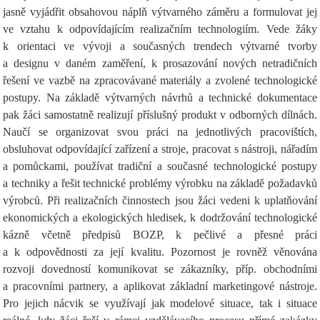
jasně vyjádřit obsahovou náplň výtvarného záměru a formulovat jej
ve vztahu k odpovídajícím realizačním technologiím. Vede žáky
k orientaci ve vývoji a současných trendech výtvarné tvorby
a designu v daném zaměření, k prosazování nových netradičních
řešení ve vazbě na zpracovávané materiály a zvolené technologické
postupy. Na základě výtvarných návrhů a technické dokumentace
pak žáci samostatně realizují příslušný produkt v odborných dílnách.
Naučí se organizovat svou práci na jednotlivých pracovištích,
obsluhovat odpovídající zařízení a stroje, pracovat s nástroji, nářadím
a pomůckami, používat tradiční a současné technologické postupy
a techniky a řešit technické problémy výrobku na základě požadavků
výrobců. Při realizačních činnostech jsou žáci vedeni k uplatňování
ekonomických a ekologických hledisek, k dodržování technologické
kázně včetně předpisů BOZP, k pečlivé a přesné práci
a k odpovědnosti za její kvalitu. Pozornost je rovněž věnována
rozvoji dovedností komunikovat se zákazníky, příp. obchodními
a pracovními partnery, a aplikovat základní marketingové nástroje.
Pro jejich nácvik se využívají jak modelové situace, tak i situace