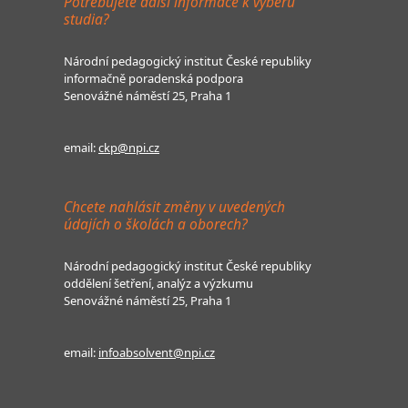
Potřebujete další informace k výběru
studia?
Národní pedagogický institut České republiky
informačně poradenská podpora
Senovážné náměstí 25, Praha 1
email:
ckp@npi.cz
Chcete nahlásit změny v uvedených
údajích o školách a oborech?
Národní pedagogický institut České republiky
oddělení šetření, analýz a výzkumu
Senovážné náměstí 25, Praha 1
email:
infoabsolvent@npi.cz