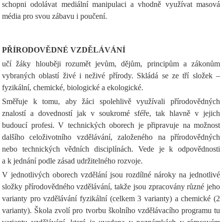
schopni odolávat mediální manipulaci a vhodně využívat masová
média pro svou zábavu i poučení.
PŘÍRODOVĚDNÉ VZDĚLÁVÁNÍ
učí žáky hlouběji rozumět jevům, dějům, principům a zákonům
vybraných oblastí živé i neživé přírody. Skládá se ze tří složek –
fyzikální, chemické, biologické a ekologické.
Směřuje k tomu, aby žáci spolehlivě využívali přírodovědných
znalostí a dovedností jak v soukromé sféře, tak hlavně v jejich
budoucí profesi. V technických oborech je připravuje na možnost
dalšího celoživotního vzdělávání, založeného na přírodovědných
nebo technických vědních disciplínách. Vede je k odpovědnosti
a k jednání podle zásad udržitelného rozvoje.
V jednotlivých oborech vzdělání jsou rozdílné nároky na jednotlivé
složky přírodovědného vzdělávání, takže jsou zpracovány různé jeho
varianty pro vzdělávání fyzikální (celkem 3 varianty) a chemické (2
varianty). Škola zvolí pro tvorbu školního vzdělávacího programu tu