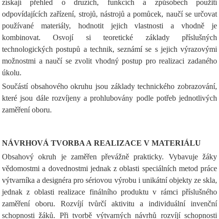
získají přehled o druzích, funkcích a způsobech použití
odpovídajících zařízení, strojů, nástrojů a pomůcek, naučí se určovat
používané materiály, hodnotit jejich vlastnosti a vhodně je
kombinovat. Osvojí si teoretické základy příslušných
technologických postupů a technik, seznámí se s jejich výrazovými
možnostmi a naučí se zvolit vhodný postup pro realizaci zadaného
úkolu.
Součástí obsahového okruhu jsou základy technického zobrazování,
které jsou dále rozvíjeny a prohlubovány podle potřeb jednotlivých
zaměření oboru.
NÁVRHOVÁ TVORBA A REALIZACE V MATERIÁLU
Obsahový okruh je zaměřen převážně prakticky. Vybavuje žáky
vědomostmi a dovednostmi jednak z oblasti speciálních metod práce
výtvarníka a designéra pro sériovou výrobu i unikátní objekty ze skla,
jednak z oblasti realizace finálního produktu v rámci příslušného
zaměření oboru. Rozvíjí tvůrčí aktivitu a individuální invenční
schopnosti žáků. Při tvorbě výtvarných návrhů rozvíjí schopnosti