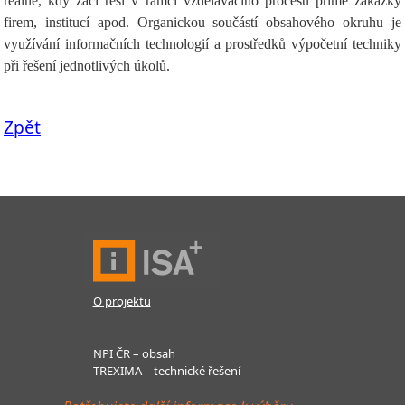
reálné, kdy žáci řeší v rámci vzdělávacího procesu přímé zakázky
firem, institucí apod. Organickou součástí obsahového okruhu je
využívání informačních technologií a prostředků výpočetní techniky
při řešení jednotlivých úkolů.
Zpět
O projektu
NPI ČR – obsah
TREXIMA – technické řešení