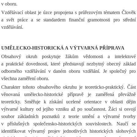
v oboru.
Vzdělávací oblast je úzce propojena s průřezovým tématem Člověk
a svět práce a se standardem finanční gramotnosti pro střední
vzdělávání.
UMĚLECKO-HISTORICKÁ A VÝTVARNÁ PŘÍPRAVA
Obsahový okruh poskytuje žákům vědomosti a intelektové
a praktické dovednosti, které představují nezbytný obecný základ
odborného vzdělávání v daném oboru vzdělání. Je společný pro
všechna zaměření oboru.
Charakter tohoto obsahového okruhu je teoreticko-praktický. Část
věnovaná umělecko-historické přípravě je zaměřená převážně
teoreticky. Směřuje k získání ucelené orientace v oblasti dějin
výtvarné kultury od jejího vzniku až po současnost. Žáci si osvojí
soubor základních poznatků z teorie umění a výtvarné tvorby
v příslušných společensko-historických souvislostech. Naučí se
identifikovat výtvarný projev jednotlivých historických slohových