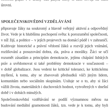
úrovni.
SPOLEČENSKOVĚDNÍ VZDĚLÁVÁNÍ
připravuje žáky na soukromý a hlavně veřejný aktivní a odpovědný
život. Vede je k hlubšímu pochopení světa: k porozumění společnosti,
v níž žijí, a politice – v jejích projevech na domácí půdě i v zahraničí.
Kultivuje historické a právní vědomí žáků a rozvíjí jejich vnímání,
rozlišování a posuzování dobra, zla, práva a morálky. Žáci se učí
rozumět zásadám a principům demokracie, jejímu chápání lidských
práv a uvědomovat si také problémy demokracie v současnosti –
v době globalizace. Jsou vedeni ke kritické toleranci, ke kritickému
myšlení, k tomu, aby se zbavovali předsudků vůči jiným lidem,
komunitám nebo sociálním skupinám. Usiluje se o to, aby si žáci
vážili života, materiálních i duchovních hodnot, vytvořených v dnešní
době i v dobách minulých.
Společenskovědní vzdělávání se podílí významnou měrou na
budování mediální gramotnosti žáků, tzn. vede je k tomu, aby byli