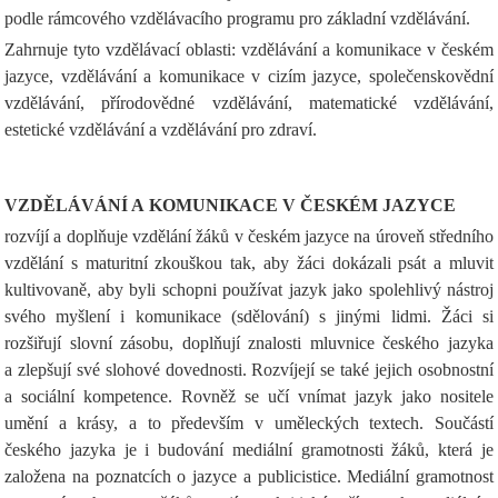
podle rámcového vzdělávacího programu pro základní vzdělávání.
Zahrnuje tyto vzdělávací oblasti: vzdělávání a komunikace v českém
jazyce, vzdělávání a komunikace v cizím jazyce, společenskovědní
vzdělávání, přírodovědné vzdělávání, matematické vzdělávání,
estetické vzdělávání a vzdělávání pro zdraví.
VZDĚLÁVÁNÍ A KOMUNIKACE V ČESKÉM JAZYCE
rozvíjí a doplňuje vzdělání žáků v českém jazyce na úroveň středního
vzdělání s maturitní zkouškou tak, aby žáci dokázali psát a mluvit
kultivovaně, aby byli schopni používat jazyk jako spolehlivý nástroj
svého myšlení i komunikace (sdělování) s jinými lidmi. Žáci si
rozšiřují slovní zásobu, doplňují znalosti mluvnice českého jazyka
a zlepšují své slohové dovednosti. Rozvíjejí se také jejich osobnostní
a sociální kompetence. Rovněž se učí vnímat jazyk jako nositele
umění a krásy, a to především v uměleckých textech. Součástí
českého jazyka je i budování mediální gramotnosti žáků, která je
založena na poznatcích o jazyce a publicistice. Mediální gramotnost