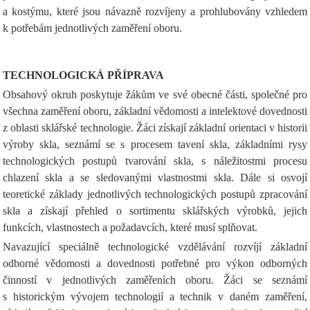
a kostýmu, které jsou návazně rozvíjeny a prohlubovány vzhledem
k potřebám jednotlivých zaměření oboru.
TECHNOLOGICKÁ PŘÍPRAVA
Obsahový okruh poskytuje žákům ve své obecné části, společné pro
všechna zaměření oboru, základní vědomosti a intelektové dovednosti
z oblasti sklářské technologie. Žáci získají základní orientaci v historii
výroby skla, seznámí se s procesem tavení skla, základními rysy
technologických postupů tvarování skla, s náležitostmi procesu
chlazení skla a se sledovanými vlastnostmi skla. Dále si osvojí
teoretické základy jednotlivých technologických postupů zpracování
skla a získají přehled o sortimentu sklářských výrobků, jejich
funkcích, vlastnostech a požadavcích, které musí splňovat.
Navazující speciálně technologické vzdělávání rozvíjí základní
odborné vědomosti a dovednosti potřebné pro výkon odborných
činností v jednotlivých zaměřeních oboru. Žáci se seznámí
s historickým vývojem technologií a technik v daném zaměření,