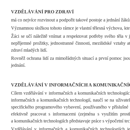
VZDĚLÁVÁNÍ PRO ZDRAVÍ
má co nejvíce rozvinout a podpořit takové postoje a jednání žák
Významnou složkou tohoto rámce je vlastní tělesná výchova, která
Žáci se učí náležitě vnímat a respektovat potřeby svého těla v j
nepříjemné prožitky, jednostranné činnosti, mezilidské vztahy 
zdraví mladých lidí.
Rovněž ochrana lidí za mimořádných situací a první pomoc jsou
jednání.
VZDĚLÁVÁNÍ V INFORMAČNÍCH A KOMUNIKAČNÍ
Cílem vzdělávání v informačních a komunikačních technologiíc
informačních a komunikačních technologií, naučí se na uživat
specifického programového vybavení, používaného v příslušné pro
efektivně pracovat s informacemi (zejména s využitím pros
a komunikačních technologiích představuje práce s výpočetní te
Vzdělávání v informačních a komunikačních technologiích je