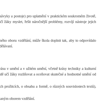
 návyky a postoje) pro uplatnění v praktickém soukromém životě,
žáky myslet, řešit náročnější problémy, rozvíjí nástroje jejich
ného oboru vzdělání, může škola doplnit tak, aby to odpovídalo
dělávaní.
krásu v umění a v užitém umění, včetně krásy techniky a kulturní
adě učí žáky rozlišovat a oceňovat skutečné a hodnotné umění od
ch prožitcích, o obsahu a formě, o různých souvislostech textů),
 daným oborem vzdělání.