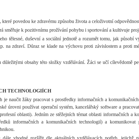
ů, které povedou ke zdravému způsobu života a celoživotní odpovědnost
 směřuje k pozitivnímu prožívání pohybu i sportování a kultivuje proje
eho tělesné, duševní a sociální jednotě a rozumět tomu, jak působí vý
atp. na zdraví. Důraz se klade na výchovu proti závislostem a proti
 důležitými obsahy této složky vzdělávání. Žáci se učí cílevědomě pe
CH TECHNOLOGIÍCH
h je naučit žáky pracovat s prostředky informačních a komunikačních
elské úrovni používat operační systém, kancelářský software a prac
fesní oblasti). Jedním ze stěžejních témat oblasti informačních a ko
tředků informačních a komunikačních technologií) a komunikovat p
chnikou.
 dále vhodné rozšířit dle aktuálních vzdělávacích potřeb, jejichž