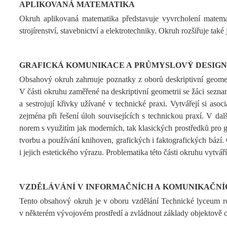
APLIKOVANÁ MATEMATIKA
Okruh aplikovaná matematika představuje vyvrcholení matemat
strojírenství, stavebnictví a elektrotechniky. Okruh rozšiřuje tak
GRAFICKÁ KOMUNIKACE A PRŮMYSLOVÝ DESIGN
Obsahový okruh zahrnuje poznatky z oborů deskriptivní geometr
V části okruhu zaměřené na deskriptivní geometrii se žáci sezn
a sestrojují křivky užívané v technické praxi. Vytvářejí si a
zejména při řešení úloh souvisejících s technickou praxí. V další
norem s využitím jak moderních, tak klasických prostředků pro 
tvorbu a používání knihoven, grafických i faktografických bází
i jejich estetického výrazu. Problematika této části okruhu vytv
VZDĚLÁVÁNÍ V INFORMAČNÍCH A KOMUNIKAČNÍ
Tento obsahový okruh je v oboru vzdělání Technické lyceum roz
v některém vývojovém prostředí a zvládnout základy objektově 