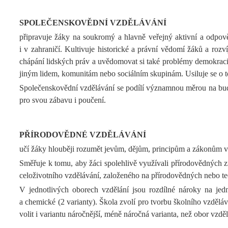
SPOLEČENSKOVĚDNÍ VZDĚLÁVÁNÍ
připravuje žáky na soukromý a hlavně veřejný aktivní a odpověd
i v zahraničí. Kultivuje historické a právní vědomí žáků a rozv
chápání lidských práv a uvědomovat si také problémy demokracie 
jiným lidem, komunitám nebo sociálním skupinám. Usiluje se o to
Společenskovědní vzdělávání se podílí významnou měrou na budo
pro svou zábavu i poučení.
PŘÍRODOVĚDNÉ VZDĚLÁVÁNÍ
učí žáky hlouběji rozumět jevům, dějům, principům a zákonům vybr
Směřuje k tomu, aby žáci spolehlivě využívali přírodovědných zn
celoživotního vzdělávání, založeného na přírodovědných nebo tec
V jednotlivých oborech vzdělání jsou rozdílné nároky na jedn
a chemické (2 varianty). Škola zvolí pro tvorbu školního vzdě
volit i variantu náročnější, méně náročná varianta, než obor vzdě