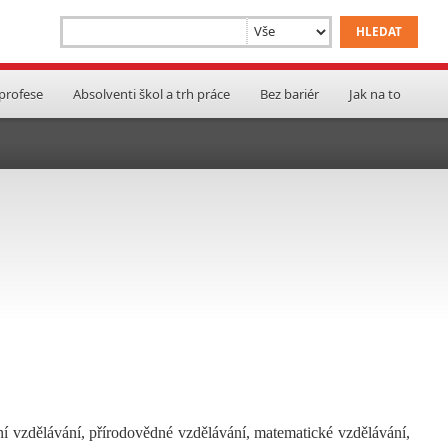
 profese
Absolventi škol a trh práce
Bez bariér
Jak na to
ní vzdělávání, přírodovědné vzdělávání, matematické vzdělávání,