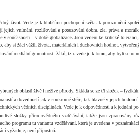
ný život. Vede je k hlubšímu pochopení světa: k porozumění společno
íjí jejich vnímání, rozlišování a posuzování dobra, zla, práva a mor
v současnosti – v době globalizace. Jsou vedeni ke kritické toleranci
, aby si žáci vážili života, materiálních i duchovních hodnot, vytvoře
vání mediální gramotnosti žáků, tzn. vede je k tomu, aby byli schop
aných oblastí živé i neživé přírody. Skládá se ze tří složek – fyzikál
alostí a dovedností jak v soukromé sféře, tak hlavně v jejich budoucí
hnických vědních disciplínách. Vede je k odpovědnosti a k jednání pod
otlivé složky přírodovědného vzdělávání, takže jsou zpracovány růz
lávacího programu tu variantu vzdělávání, která je uvedena v poznámk
lání vyžaduje, není přípustná.