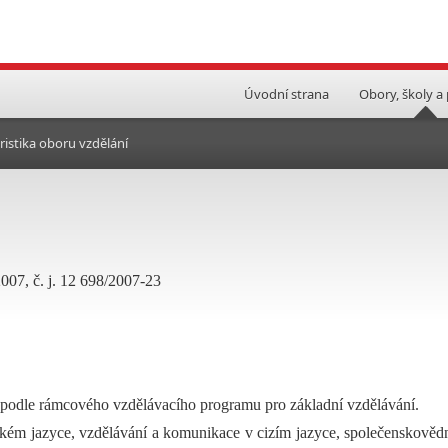
Úvodní strana
Obory, školy a
ristika oboru vzdělání
2007, č. j. 12 698/2007-23
 podle rámcového vzdělávacího programu pro základní vzdělávání.
ském jazyce, vzdělávání a komunikace v cizím jazyce, společenskověd