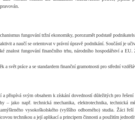
ipravován.
chanismus fungování tržní ekonomiky, porozumět podstatě podnikatelsk
aktivit a naučí se orientovat v právní úpravě podnikání. Součástí je uči
aké znalost fungování finančního trhu, národního hospodářství a EU.
 a svět práce a se standardem finanční gramotnosti pro střední vzdělá
 a přispívá svým obsahem k získání dovedností důležitých pro řešen
 – jako např. technická mechanika, elektrotechnika, technická měře
amýšleného vysokoškolského (vyššího odborného) studia. Žáci řeší ú
icovou technikou a její aplikací a principem činnosti a použitím jednot