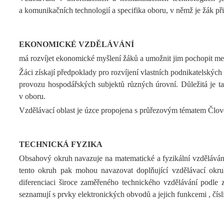
a komunikačních technologií a specifika oboru, v němž je žák př
EKONOMICKÉ VZDĚLÁVÁNÍ
má rozvíjet ekonomické myšlení žáků a umožnit jim pochopit me
Žáci získají předpoklady pro rozvíjení vlastních podnikatelských 
provozu hospodářských subjektů různých úrovní. Důležitá je t
v oboru.
Vzdělávací oblast je úzce propojena s průřezovým tématem Člověk
TECHNICKÁ FYZIKA
Obsahový okruh navazuje na matematické a fyzikální vzdělávání
tento okruh pak mohou navazovat doplňující vzdělávací okruhy
diferenciaci široce zaměřeného technického vzdělávání podle z
seznamují s prvky elektronických obvodů a jejich funkcemi , čísl