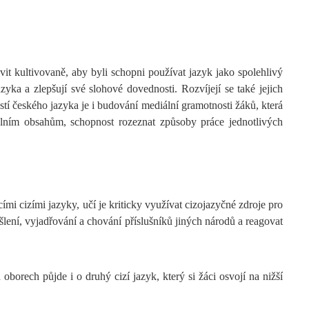
vit kultivovaně, aby byli schopni používat jazyk jako spolehlivý
zyka a zlepšují své slohové dovednosti. Rozvíjejí se také jejich
tí českého jazyka je i budování mediální gramotnosti žáků, která
iálním obsahům, schopnost rozeznat způsoby práce jednotlivých
mi cizími jazyky, učí je kriticky využívat cizojazyčné zdroje pro
yšlení, vyjadřování a chování příslušníků jiných národů a reagovat
oborech půjde i o druhý cizí jazyk, který si žáci osvojí na nižší