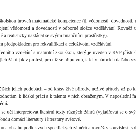
doškolskou úroveň matematické kompetence (tj. vědomosti, dovednosti,
jení vědomostí a dovedností v odborné složce vzdělávání. Rovněž učí 
ě a realisticky nakládat se svými finančními prostředky).
 předpokladem pro rekvalifikaci a celoživotní vzdělávání.
edního vzdělání s maturitní zkouškou, který je uveden v RVP přísluš
 žáků jak v profesi, pro niž se připravují, tak i v nárocích dalšího vz
ějších jejích podobách – od krásy živé přírody, neživé přírody až po 
odnotám, k lidské práci a k talentu v nich obsaženým. V neposlední ř
dií.
 učí interpretovat literární texty různých žánrů (vyjadřovat se o svý
ndu domácí literatury i literatury světové.
hu a obsahu podle svých specifických záměrů a rovněž v souvislosti s