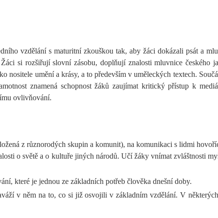
dního vzdělání s maturitní zkouškou tak, aby žáci dokázali psát a mlu
Žáci si rozšiřují slovní zásobu, doplňují znalosti mluvnice českého ja
ko nositele umění a krásy, a to především v uměleckých textech. Součás
gramotnost znamená schopnost žáků zaujímat kritický přístup k med
nímu ovlivňování.
 složená z různorodých skupin a komunit), na komunikaci s lidmi hovořící
nalosti o světě a o kultuře jiných národů. Učí žáky vnímat zvláštnosti m
í, které je jednou ze základních potřeb člověka dnešní doby.
ží v něm na to, co si již osvojili v základním vzdělání. V některých 