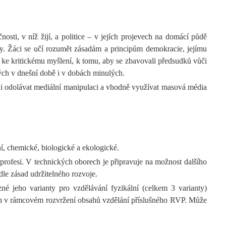
sti, v níž žijí, a politice – v jejích projevech na domácí půdě
álky. Žáci se učí rozumět zásadám a principům demokracie, jejímu
, ke kritickému myšlení, k tomu, aby se zbavovali předsudků vůči
ných v dnešní době i v dobách minulých.
ni odolávat mediální manipulaci a vhodně využívat masová média
ní, chemické, biologické a ekologické.
 profesi. V technických oborech je připravuje na možnost dalšího
le zásad udržitelného rozvoje.
né jeho varianty pro vzdělávání fyzikální (celkem 3 varianty)
ách v rámcovém rozvržení obsahů vzdělání příslušného RVP. Může