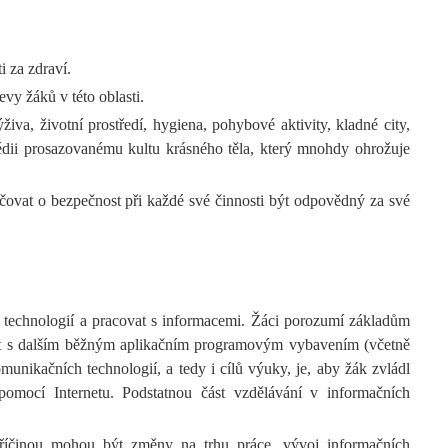
i za zdraví.
vy žáků v této oblasti.
živa, životní prostředí, hygiena, pohybové aktivity, kladné city,
 médii prosazovanému kultu krásného těla, který mnohdy ohrožuje
čovat o bezpečnost při každé své činnosti být odpovědný za své
 technologií a pracovat s informacemi. Žáci porozumí základům
ovat s dalším běžným aplikačním programovým vybavením (včetně
munikačních technologií, a tedy i cílů výuky, je, aby žák zvládl
omocí Internetu. Podstatnou část vzdělávání v informačních
 příčinou mohou být změny na trhu práce, vývoj informačních