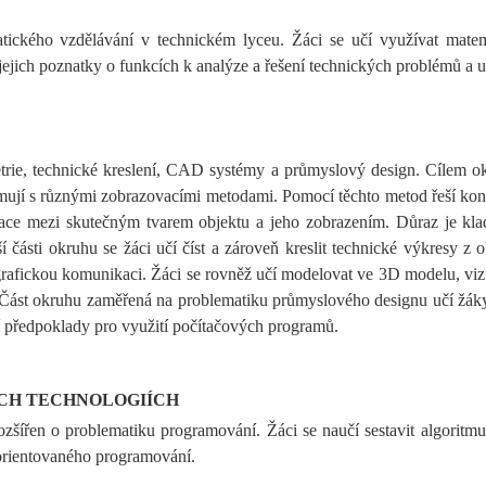
ického vzdělávání v technickém lyceu. Žáci se učí využívat matem
é jejich poznatky o funkcích k analýze a řešení technických problémů a u
ie, technické kreslení, CAD systémy a průmyslový design. Cílem okr
amují s různými zobrazovacími metodami. Pomocí těchto metod řeší kons
sociace mezi skutečným tvarem objektu a jeho zobrazením. Důraz je 
 části okruhu se žáci učí číst a zároveň kreslit technické výkresy z ob
grafickou komunikaci. Žáci se rovněž učí modelovat ve 3D modelu, vizu
. Část okruhu zaměřená na problematiku průmyslového designu učí žák
áří předpoklady pro využití počítačových programů.
CH TECHNOLOGIÍCH
šířen o problematiku programování. Žáci se naučí sestavit algoritmus
orientovaného programování.