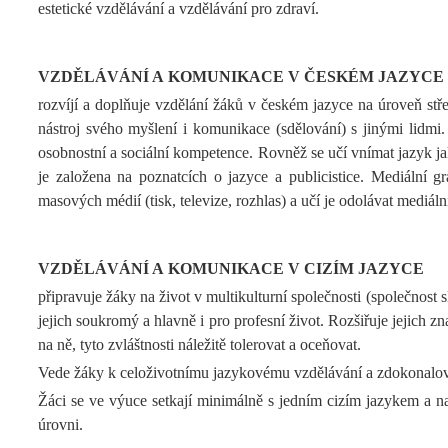
estetické vzdělávání a vzdělávání pro zdraví.
VZDĚLÁVÁNÍ A KOMUNIKACE V ČESKÉM JAZYCE
rozvíjí a doplňuje vzdělání žáků v českém jazyce na úroveň stře
nástroj svého myšlení i komunikace (sdělování) s jinými lidmi. 
osobnostní a sociální kompetence. Rovněž se učí vnímat jazyk ja
je založena na poznatcích o jazyce a publicistice. Mediální 
masových médií (tisk, televize, rozhlas) a učí je odolávat mediál
VZDĚLÁVÁNÍ A KOMUNIKACE V CIZÍM JAZYCE
připravuje žáky na život v multikulturní společnosti (společnost
jejich soukromý a hlavně i pro profesní život. Rozšiřuje jejich z
na ně, tyto zvláštnosti náležitě tolerovat a oceňovat.
Vede žáky k celoživotnímu jazykovému vzdělávání a zdokonalován
Žáci se ve výuce setkají minimálně s jedním cizím jazykem a navá
úrovni.