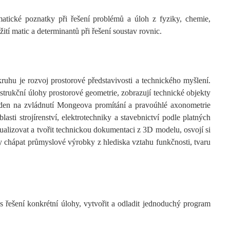
atické poznatky při řešení problémů a úloh z fyziky, chemie,
žití matic a determinantů při řešení soustav rovnic.
uhu je rozvoj prostorové představivosti a technického myšlení.
trukční úlohy prostorové geometrie, zobrazují technické objekty
kladen na zvládnutí Mongeova promítání a pravoúhlé axonometrie
lasti strojírenství, elektrotechniky a stavebnictví podle platných
alizovat a tvořit technickou dokumentaci z 3D modelu, osvojí si
y chápat průmyslové výrobky z hlediska vztahu funkčnosti, tvaru
 řešení konkrétní úlohy, vytvořit a odladit jednoduchý program