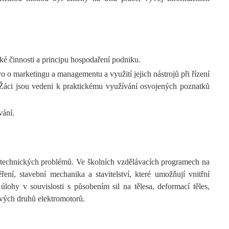
é činnosti a principu hospodaření podniku.
vo o marketingu a managementu a využití jejich nástrojů při řízení
 Žáci jsou vedeni k praktickému využívání osvojených poznatků
vání.
í technických problémů. Ve školních vzdělávacích programech na
ní, stavební mechanika a stavitelství, které umožňují vnitřní
lohy v souvislosti s působením sil na tělesa, deformací těles,
livých druhů elektromotorů.