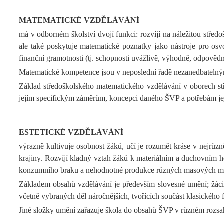
MATEMATICKÉ VZDĚLÁVÁNÍ
má v odborném školství dvojí funkci: rozvíjí na náležitou stře
ale také poskytuje matematické poznatky jako nástroje pro osvo
finanční gramotnosti (tj. schopnosti uvážlivě, výhodně, odpovědn
Matematické kompetence jsou v neposlední řadě nezanedbatelným
Základ středoškolského matematického vzdělávání v oborech stř
jejím specifickým záměrům, koncepci daného ŠVP a potřebám jejích
ESTETICKÉ VZDĚLÁVÁNÍ
výrazně kultivuje osobnost žáků, učí je rozumět kráse v nejrůzn
krajiny. Rozvíjí kladný vztah žáků k materiálním a duchovním h
konzumního braku a nehodnotné produkce různých masových mé
Základem obsahů vzdělávání je především slovesné umění; žáci se
včetně vybraných děl náročnějších, tvořících součást klasického fo
Jiné složky umění zařazuje škola do obsahů ŠVP v různém rozsa