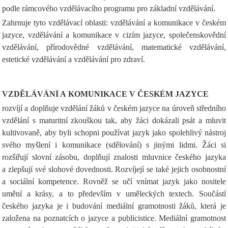
podle rámcového vzdělávacího programu pro základní vzdělávání.
Zahrnuje tyto vzdělávací oblasti: vzdělávání a komunikace v českém
jazyce, vzdělávání a komunikace v cizím jazyce, společenskovědní
vzdělávání, přírodovědné vzdělávání, matematické vzdělávání,
estetické vzdělávání a vzdělávání pro zdraví.
VZDĚLÁVÁNÍ A KOMUNIKACE V ČESKÉM JAZYCE
rozvíjí a doplňuje vzdělání žáků v českém jazyce na úroveň středního
vzdělání s maturitní zkouškou tak, aby žáci dokázali psát a mluvit
kultivovaně, aby byli schopni používat jazyk jako spolehlivý nástroj
svého myšlení i komunikace (sdělování) s jinými lidmi. Žáci si
rozšiřují slovní zásobu, doplňují znalosti mluvnice českého jazyka
a zlepšují své slohové dovednosti. Rozvíjejí se také jejich osobnostní
a sociální kompetence. Rovněž se učí vnímat jazyk jako nositele
umění a krásy, a to především v uměleckých textech. Součástí
českého jazyka je i budování mediální gramotnosti žáků, která je
založena na poznatcích o jazyce a publicistice. Mediální gramotnost