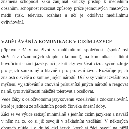
znamená schopnost žáků zaujímat kritický přístup k mediálním
obsahům, schopnost rozeznat způsoby práce jednotlivých masových
médií (tisk, televize, rozhlas) a učí je odolávat mediálnímu
ovlivňování.
VZDĚLÁVÁNÍ A KOMUNIKACE V CIZÍM JAZYCE
připravuje žáky na život v multikulturní společnosti (společnost
složená z různorodých skupin a komunit), na komunikaci s lidmi
hovořícími cizími jazyky, učí je kriticky využívat cizojazyčné zdroje
pro jejich soukromý a hlavně i pro profesní život. Rozšiřuje jejich
znalosti o světě a o kultuře jiných národů. Učí žáky vnímat zvláštnosti
myšlení, vyjadřování a chování příslušníků jiných národů a reagovat
na ně, tyto zvláštnosti náležitě tolerovat a oceňovat.
Vede žáky k celoživotnímu jazykovému vzdělávání a zdokonalování,
které je jednou ze základních potřeb člověka dnešní doby.
Žáci se ve výuce setkají minimálně s jedním cizím jazykem a naváží
v něm na to, co si již osvojili v základním vzdělání. V některých
oborech půjde i o druhý cizí jazyk, který si žáci osvojí na nižší