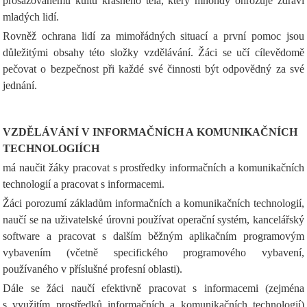
prosazovanému kultu krásného těla, který mnohdy ohrožuje zdraví
mladých lidí.
Rovněž ochrana lidí za mimořádných situací a první pomoc jsou
důležitými obsahy této složky vzdělávání. Žáci se učí cílevědomě
pečovat o bezpečnost při každé své činnosti být odpovědný za své
jednání.
VZDĚLÁVÁNÍ V INFORMAČNÍCH A KOMUNIKAČNÍCH
TECHNOLOGIÍCH
má naučit žáky pracovat s prostředky informačních a komunikačních
technologií a pracovat s informacemi.
Žáci porozumí základům informačních a komunikačních technologií,
naučí se na uživatelské úrovni používat operační systém, kancelářský
software a pracovat s dalším běžným aplikačním programovým
vybavením (včetně specifického programového vybavení,
používaného v příslušné profesní oblasti).
Dále se žáci naučí efektivně pracovat s informacemi (zejména
s využitím prostředků informačních a komunikačních technologií)