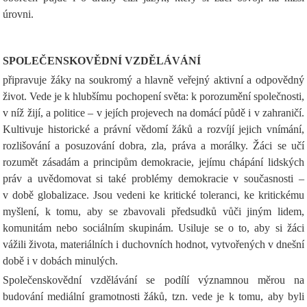
úrovni.
SPOLEČENSKOVĚDNÍ VZDĚLÁVÁNÍ
připravuje žáky na soukromý a hlavně veřejný aktivní a odpovědný
život. Vede je k hlubšímu pochopení světa: k porozumění společnosti,
v níž žijí, a politice – v jejích projevech na domácí půdě i v zahraničí.
Kultivuje historické a právní vědomí žáků a rozvíjí jejich vnímání,
rozlišování a posuzování dobra, zla, práva a morálky. Žáci se učí
rozumět zásadám a principům demokracie, jejímu chápání lidských
práv a uvědomovat si také problémy demokracie v současnosti –
v době globalizace. Jsou vedeni ke kritické toleranci, ke kritickému
myšlení, k tomu, aby se zbavovali předsudků vůči jiným lidem,
komunitám nebo sociálním skupinám. Usiluje se o to, aby si žáci
vážili života, materiálních i duchovních hodnot, vytvořených v dnešní
době i v dobách minulých.
Společenskovědní vzdělávání se podílí významnou měrou na
budování mediální gramotnosti žáků, tzn. vede je k tomu, aby byli