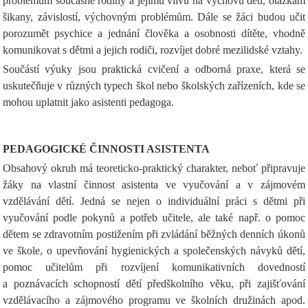
problémům současné rodiny a jejímu vlivu na výchovu dětí, otázkám
šikany, závislostí, výchovným problémům. Dále se žáci budou učit
porozumět psychice a jednání člověka a osobnosti dítěte, vhodně
komunikovat s dětmi a jejich rodiči, rozvíjet dobré mezilidské vztahy.
Součástí výuky jsou praktická cvičení a odborná praxe, která se
uskutečňuje v různých typech škol nebo školských zařízeních, kde se
mohou uplatnit jako asistenti pedagoga.
PEDAGOGICKÉ ČINNOSTI ASISTENTA
Obsahový okruh má teoreticko-praktický charakter, neboť připravuje
žáky na vlastní činnost asistenta ve vyučování a v zájmovém
vzdělávání dětí. Jedná se nejen o individuální práci s dětmi při
vyučování podle pokynů a potřeb učitele, ale také např. o pomoc
dětem se zdravotním postižením při zvládání běžných denních úkonů
ve škole, o upevňování hygienických a společenských návyků dětí,
pomoc učitelům při rozvíjení komunikativních dovedností
a poznávacích schopností dětí předškolního věku, při zajišťování
vzdělávacího a zájmového programu ve školních družinách apod.