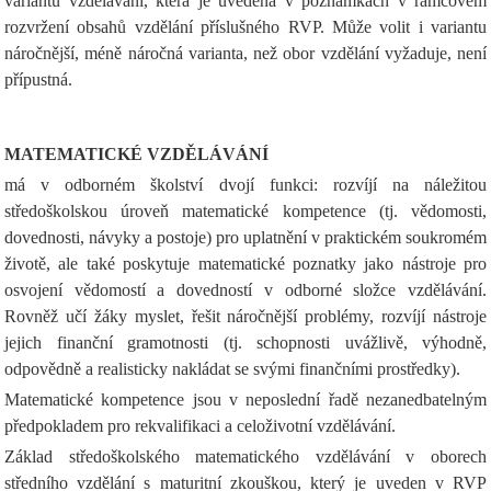
variantu vzdělávání, která je uvedena v poznámkách v rámcovém
rozvržení obsahů vzdělání příslušného RVP. Může volit i variantu
náročnější, méně náročná varianta, než obor vzdělání vyžaduje, není
přípustná.
MATEMATICKÉ VZDĚLÁVÁNÍ
má v odborném školství dvojí funkci: rozvíjí na náležitou
středoškolskou úroveň matematické kompetence (tj. vědomosti,
dovednosti, návyky a postoje) pro uplatnění v praktickém soukromém
životě, ale také poskytuje matematické poznatky jako nástroje pro
osvojení vědomostí a dovedností v odborné složce vzdělávání.
Rovněž učí žáky myslet, řešit náročnější problémy, rozvíjí nástroje
jejich finanční gramotnosti (tj. schopnosti uvážlivě, výhodně,
odpovědně a realisticky nakládat se svými finančními prostředky).
Matematické kompetence jsou v neposlední řadě nezanedbatelným
předpokladem pro rekvalifikaci a celoživotní vzdělávání.
Základ středoškolského matematického vzdělávání v oborech
středního vzdělání s maturitní zkouškou, který je uveden v RVP