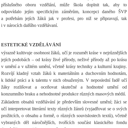
příslušného oboru vzdělání, může škola doplnit tak, aby to
odpovídalo jejím specifickým záměrům, koncepci daného ŠVP
a potřebám jejích žáků jak v profesi, pro niž se připravují, tak
i v nárocích dalšího vzdělávaní.
ESTETICKÉ VZDĚLÁVÁNÍ
výrazně kultivuje osobnost žáků, učí je rozumět kráse v nejrůznějších
jejích podobách – od krásy živé přírody, neživé přírody až po krásu
v umění a v užitém umění, včetně krásy techniky a kulturní krajiny.
Rozvíjí kladný vztah žáků k materiálním a duchovním hodnotám,
k lidské práci a k talentu v nich obsaženým. V neposlední řadě učí
žáky rozlišovat a oceňovat skutečné a hodnotné umění od
konzumního braku a nehodnotné produkce různých masových médií.
Základem obsahů vzdělávání je především slovesné umění; žáci se
učí interpretovat literární texty různých žánrů (vyjadřovat se o svých
prožitcích, o obsahu a formě, o různých souvislostech textů), včetně
vybraných děl náročnějších, tvořících součást klasického fondu