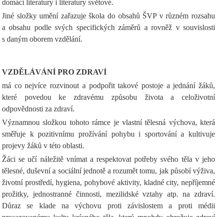
domácí literatury i literatury světové.
Jiné složky umění zařazuje škola do obsahů ŠVP v různém rozsahu
a obsahu podle svých specifických záměrů a rovněž v souvislosti
s daným oborem vzdělání.
VZDĚLÁVÁNÍ PRO ZDRAVÍ
má co nejvíce rozvinout a podpořit takové postoje a jednání žáků,
které povedou ke zdravému způsobu života a celoživotní
odpovědnosti za zdraví.
Významnou složkou tohoto rámce je vlastní tělesná výchova, která
směřuje k pozitivnímu prožívání pohybu i sportování a kultivuje
projevy žáků v této oblasti.
Žáci se učí náležitě vnímat a respektovat potřeby svého těla v jeho
tělesné, duševní a sociální jednotě a rozumět tomu, jak působí výživa,
životní prostředí, hygiena, pohybové aktivity, kladné city, nepříjemné
prožitky, jednostranné činnosti, mezilidské vztahy atp. na zdraví.
Důraz se klade na výchovu proti závislostem a proti médii