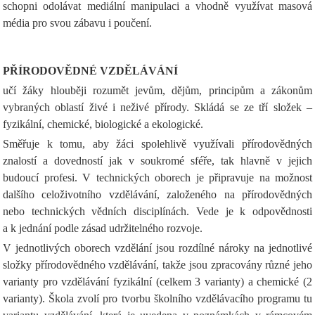
schopni odolávat mediální manipulaci a vhodně využívat masová
média pro svou zábavu i poučení.
PŘÍRODOVĚDNÉ VZDĚLÁVÁNÍ
učí žáky hlouběji rozumět jevům, dějům, principům a zákonům
vybraných oblastí živé i neživé přírody. Skládá se ze tří složek –
fyzikální, chemické, biologické a ekologické.
Směřuje k tomu, aby žáci spolehlivě využívali přírodovědných
znalostí a dovedností jak v soukromé sféře, tak hlavně v jejich
budoucí profesi. V technických oborech je připravuje na možnost
dalšího celoživotního vzdělávání, založeného na přírodovědných
nebo technických vědních disciplínách. Vede je k odpovědnosti
a k jednání podle zásad udržitelného rozvoje.
V jednotlivých oborech vzdělání jsou rozdílné nároky na jednotlivé
složky přírodovědného vzdělávání, takže jsou zpracovány různé jeho
varianty pro vzdělávání fyzikální (celkem 3 varianty) a chemické (2
varianty). Škola zvolí pro tvorbu školního vzdělávacího programu tu