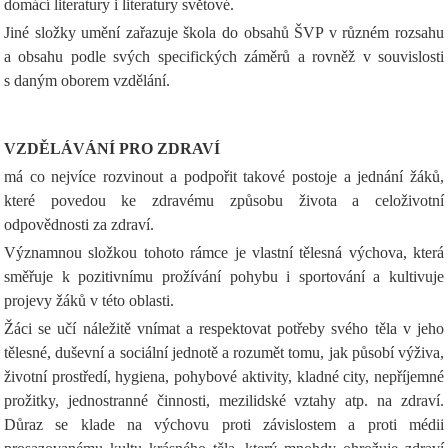
domácí literatury i literatury světové.
Jiné složky umění zařazuje škola do obsahů ŠVP v různém rozsahu
a obsahu podle svých specifických záměrů a rovněž v souvislosti
s daným oborem vzdělání.
VZDĚLÁVÁNÍ PRO ZDRAVÍ
má co nejvíce rozvinout a podpořit takové postoje a jednání žáků,
které povedou ke zdravému způsobu života a celoživotní
odpovědnosti za zdraví.
Významnou složkou tohoto rámce je vlastní tělesná výchova, která
směřuje k pozitivnímu prožívání pohybu i sportování a kultivuje
projevy žáků v této oblasti.
Žáci se učí náležitě vnímat a respektovat potřeby svého těla v jeho
tělesné, duševní a sociální jednotě a rozumět tomu, jak působí výživa,
životní prostředí, hygiena, pohybové aktivity, kladné city, nepříjemné
prožitky, jednostranné činnosti, mezilidské vztahy atp. na zdraví.
Důraz se klade na výchovu proti závislostem a proti médii