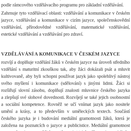
podle rámcového vzdělávacího programu pro základní vzdělávání.
Zahrnuje tyto vzdělávací oblasti: vzdělávání a komunikace v českém
jazyce, vzdělávání a komunikace v cizím jazyce, společenskovědní
vzdělávání, přírodovědné vzdělávání, matematické vzdělávání,
estetické vzdělávání a vzdělávání pro zdraví.
VZDĚLÁVÁNÍ A KOMUNIKACE V ČESKÉM JAZYCE
rozvíjí a doplňuje vzdělání žáků v českém jazyce na úroveň středního
vzdělání s maturitní zkouškou tak, aby žáci dokázali psát a mluvit
kultivovaně, aby byli schopni používat jazyk jako spolehlivý nástroj
svého myšlení i komunikace (sdělování) s jinými lidmi. Žáci si
rozšiřují slovní zásobu, doplňují znalosti mluvnice českého jazyka
a zlepšují své slohové dovednosti. Rozvíjejí se také jejich osobnostní
a sociální kompetence. Rovněž se učí vnímat jazyk jako nositele
umění a krásy, a to především v uměleckých textech. Součástí
českého jazyka je i budování mediální gramotnosti žáků, která je
založena na poznatcích o jazyce a publicistice. Mediální gramotnost