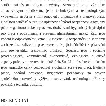
součinnosti úseku odbytu a výroby. Seznamují se s výrobním
a odbytovým střediskem, jeho technickým a technologickým
vybavením, naučí se s ním pracovat , organizovat a plánovat práci.
Nedílnou součástí okruhu je uplatňování zásad bezpečnosti a hygieny
práce v gastronomickém provozu, dodržování hygienických předpisů
pro práci s potravinami a prevenci alimentárních nákaz. Žáci jsou
vedeni k odpovědnému vztahu k majetku, k bezpečnému a šetrnému
zacházení se zařízením provozoven a k jejich údržbě i k pěstování
citu pro estetiku pracovního prostředí. Součástí jsou i sociálně
psychologické, komunikační, ekonomické, ekologické a etické
aspekty práce ve stravovacích službách. Součástí obsahového okruhu
jsou tematické celky bezpečnost a ochrana zdraví při práci, hygiena
práce, požární prevence, hygienické požadavky na provoz
společného stravování, výživa a stravování, technologie přípravy
pokrmů a technika obsluhy.
HOTELNICTVÍ