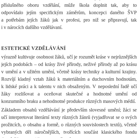
příslušného oboru vzdělání, může škola doplnit tak, aby to
odpovídalo jejím specifickým záměrům, koncepci daného ŠVP
a potřebám jejích žáků jak v profesi, pro niž se připravují, tak
i v nárocích dalšího vzdělávaní.
ESTETICKÉ VZDĚLÁVÁNÍ
výrazně kultivuje osobnost žáků, učí je rozumět kráse v nejrůznějších
jejích podobách – od krásy živé přírody, neživé přírody až po krásu
v umění a v užitém umění, včetně krásy techniky a kulturní krajiny.
Rozvíjí kladný vztah žáků k materiálním a duchovním hodnotám,
k lidské práci a k talentu v nich obsaženým. V neposlední řadě učí
žáky rozlišovat a oceňovat skutečné a hodnotné umění od
konzumního braku a nehodnotné produkce různých masových médií.
Základem obsahů vzdělávání je především slovesné umění; žáci se
učí interpretovat literární texty různých žánrů (vyjadřovat se o svých
prožitcích, o obsahu a formě, o různých souvislostech textů), včetně
vybraných děl náročnějších, tvořících součást klasického fondu