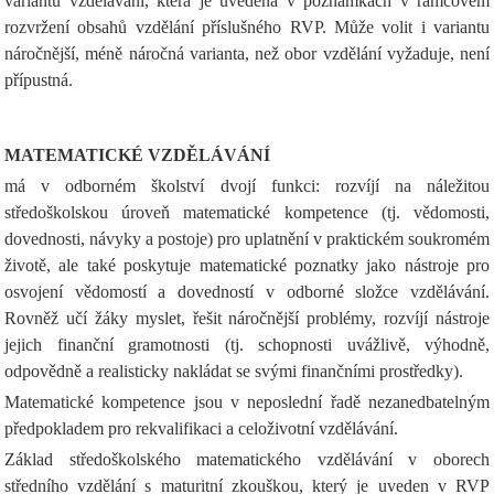
variantu vzdělávání, která je uvedena v poznámkách v rámcovém
rozvržení obsahů vzdělání příslušného RVP. Může volit i variantu
náročnější, méně náročná varianta, než obor vzdělání vyžaduje, není
přípustná.
MATEMATICKÉ VZDĚLÁVÁNÍ
má v odborném školství dvojí funkci: rozvíjí na náležitou
středoškolskou úroveň matematické kompetence (tj. vědomosti,
dovednosti, návyky a postoje) pro uplatnění v praktickém soukromém
životě, ale také poskytuje matematické poznatky jako nástroje pro
osvojení vědomostí a dovedností v odborné složce vzdělávání.
Rovněž učí žáky myslet, řešit náročnější problémy, rozvíjí nástroje
jejich finanční gramotnosti (tj. schopnosti uvážlivě, výhodně,
odpovědně a realisticky nakládat se svými finančními prostředky).
Matematické kompetence jsou v neposlední řadě nezanedbatelným
předpokladem pro rekvalifikaci a celoživotní vzdělávání.
Základ středoškolského matematického vzdělávání v oborech
středního vzdělání s maturitní zkouškou, který je uveden v RVP