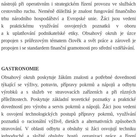
nástrojů při operativním i strategickém řízení provozu ve službách
cestovního ruchu. Neméně důležitá je znalost fungování finančního
trhu národního hospodářství a Evropské unie. Žáci jsou vedeni
k praktickému využívání osvojených poznatků v oboru
a k uplatňování podnikatelské etiky. Obsahový okruh je úzce
propojen s průřezovým tématem člověk a svět práce a zároveň je
propojen i se standardem finanční gramotnosti pro střední vzdělávání.
GASTRONOMIE
Obsahový okruh poskytuje žákům znalosti a potřebné dovednosti
týkající se výživy, potravin, přípravy pokrmů a nápojů a odbytu
výrobků a s služeb ve stravovacích zařízeních a při různých
příležitostech. Poskytuje základní teoretické poznatky a praktické
dovedností pro výrobu a servis pokrmů a nápojů. Žáci jsou vedeni
k osvojení technologických postupů přípravy pokrmů, využívání
poznatků o racionální výživě, dietách a alternativních způsobech
stravování. V oblasti odbytu a obsluhy si žáci osvojují techniku
jednoduché a složité obsluhy hostů, organizaci práce a řízení