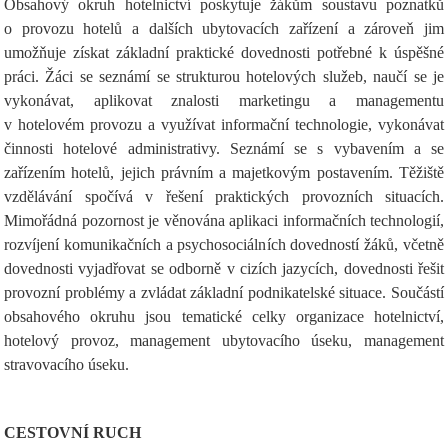
Obsahový okruh hotelnictví poskytuje žákům soustavu poznatků
o provozu hotelů a dalších ubytovacích zařízení a zároveň jim
umožňuje získat základní praktické dovednosti potřebné k úspěšné
práci. Žáci se seznámí se strukturou hotelových služeb, naučí se je
vykonávat, aplikovat znalosti marketingu a managementu
v hotelovém provozu a využívat informační technologie, vykonávat
činnosti hotelové administrativy. Seznámí se s vybavením a se
zařízením hotelů, jejich právním a majetkovým postavením. Těžiště
vzdělávání spočívá v řešení praktických provozních situacích.
Mimořádná pozornost je věnována aplikaci informačních technologií,
rozvíjení komunikačních a psychosociálních dovedností žáků, včetně
dovednosti vyjadřovat se odborně v cizích jazycích, dovednosti řešit
provozní problémy a zvládat základní podnikatelské situace. Součástí
obsahového okruhu jsou tematické celky organizace hotelnictví,
hotelový provoz, management ubytovacího úseku, management
stravovacího úseku.
CESTOVNÍ RUCH