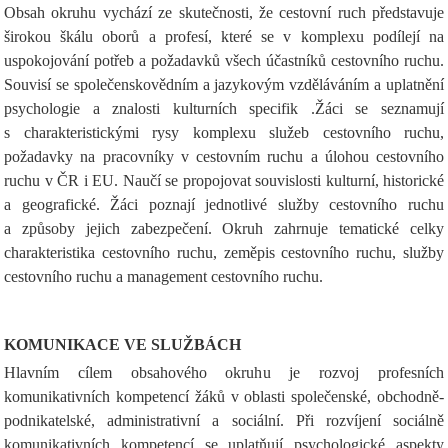
Obsah okruhu vychází ze skutečnosti, že cestovní ruch představuje
širokou škálu oborů a profesí, které se v komplexu podílejí na
uspokojování potřeb a požadavků všech účastníků cestovního ruchu.
Souvisí se společenskovědním a jazykovým vzděláváním a uplatnění
psychologie a znalosti kulturních specifik .Žáci se seznamují
s charakteristickými rysy komplexu služeb cestovního ruchu,
požadavky na pracovníky v cestovním ruchu a úlohou cestovního
ruchu v ČR i EU. Naučí se propojovat souvislosti kulturní, historické
a geografické. Žáci poznají jednotlivé služby cestovního ruchu
a způsoby jejich zabezpečení. Okruh zahrnuje tematické celky
charakteristika cestovního ruchu, zeměpis cestovního ruchu, služby
cestovního ruchu a management cestovního ruchu.
KOMUNIKACE VE SLUŽBÁCH
Hlavním cílem obsahového okruhu je rozvoj profesních
komunikativních kompetencí žáků v oblasti společenské, obchodně-
podnikatelské, administrativní a sociální. Při rozvíjení sociálně
komunikativních kompetencí se uplatňují psychologické aspekty