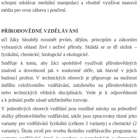
schopni odolávat mediální manipulaci a vhodně využívat masová
média pro svou zábavu i poučení.
PŘÍRODOVĚDNÉ VZDĚLÁVÁNÍ
učí žáky hlouběji rozumět jevům, dějům, principům a zákonům
vybraných oblastí živé i neživé přírody. Skládá se ze tří složek –
fyzikální, chemické, biologické a ekologické.
Směřuje k tomu, aby žáci spolehlivě využívali přírodovědných
znalostí a dovedností jak v soukromé sféře, tak hlavně v jejich
budoucí profesi. V technických oborech je připravuje na možnost
dalšího celoživotního vzdělávání, založeného na přírodovědných
nebo technických vědních disciplínách. Vede je k odpovědnosti
a k jednání podle zásad udržitelného rozvoje.
V jednotlivých oborech vzdělání jsou rozdílné nároky na jednotlivé
složky přírodovědného vzdělávání, takže jsou zpracovány různé jeho
varianty pro vzdělávání fyzikální (celkem 3 varianty) a chemické (2
varianty). Škola zvolí pro tvorbu školního vzdělávacího programu tu