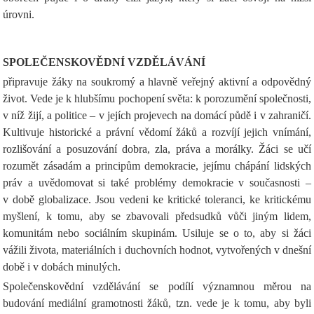
úrovni.
SPOLEČENSKOVĚDNÍ VZDĚLÁVÁNÍ
připravuje žáky na soukromý a hlavně veřejný aktivní a odpovědný
život. Vede je k hlubšímu pochopení světa: k porozumění společnosti,
v níž žijí, a politice – v jejích projevech na domácí půdě i v zahraničí.
Kultivuje historické a právní vědomí žáků a rozvíjí jejich vnímání,
rozlišování a posuzování dobra, zla, práva a morálky. Žáci se učí
rozumět zásadám a principům demokracie, jejímu chápání lidských
práv a uvědomovat si také problémy demokracie v současnosti –
v době globalizace. Jsou vedeni ke kritické toleranci, ke kritickému
myšlení, k tomu, aby se zbavovali předsudků vůči jiným lidem,
komunitám nebo sociálním skupinám. Usiluje se o to, aby si žáci
vážili života, materiálních i duchovních hodnot, vytvořených v dnešní
době i v dobách minulých.
Společenskovědní vzdělávání se podílí významnou měrou na
budování mediální gramotnosti žáků, tzn. vede je k tomu, aby byli