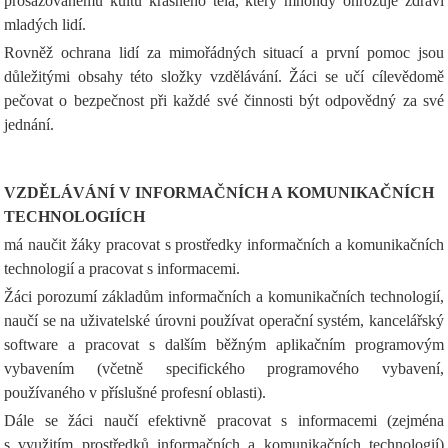
prosazovanému kultu krásného těla, který mnohdy ohrožuje zdraví
mladých lidí.
Rovněž ochrana lidí za mimořádných situací a první pomoc jsou
důležitými obsahy této složky vzdělávání. Žáci se učí cílevědomě
pečovat o bezpečnost při každé své činnosti být odpovědný za své
jednání.
VZDĚLÁVÁNÍ V INFORMAČNÍCH A KOMUNIKAČNÍCH
TECHNOLOGIÍCH
má naučit žáky pracovat s prostředky informačních a komunikačních
technologií a pracovat s informacemi.
Žáci porozumí základům informačních a komunikačních technologií,
naučí se na uživatelské úrovni používat operační systém, kancelářský
software a pracovat s dalším běžným aplikačním programovým
vybavením (včetně specifického programového vybavení,
používaného v příslušné profesní oblasti).
Dále se žáci naučí efektivně pracovat s informacemi (zejména
s využitím prostředků informačních a komunikačních technologií)