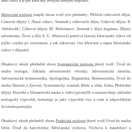
rané církvi a je pro křesťany trvalým zdrojem inspirace.
Historická teologie
(náplň oboru tvoří tyto předměty: Přehled církevních dějin,
Církevní dějiny I. /Raná církev/, Seminář z církevních dějin, Církevní dějiny II.
/Středověk/, Církevní dějiny III. /Reformace/, Seminář z dějin dogmatu, Dějiny
adventismu, Život a dílo E. G.
Whiteové
) pokrývá historii křesťanské církve od
jejího vzniku po současnost, a tak zakotvuje víru křesťanů a zápas křesťanské
církve v dějinách.
Obsahový okruh předmětů oboru
Systematická teologie
(který tvoří: Úvod do
studia teologie, Základy adventistické věrouky, Adventistická identita,
Adventistická hermeneutika, Apologetika, Dogmatika, Hermeneutika, Úvod do
studia Daniele a Zjevení, Systematický seminář, Bible a věda, Etika, Přehledné
dějiny filozofie a Ekumenická nauka o církvi) promýšlí a usoustavňuje základní
teologické výpovědi, formuluje je jako výpovědi víry a vede k odpovědným
životním postojům.
Obsahový okruh předmětů oboru
Praktická teologie
(který tvoří Úvod do studia
bible, Úvod do katechetiky, Křesťanská výchova, Výchova k manželství a