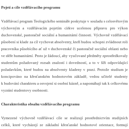
Pojetí a cíle vzdělávacího programu
Vzdělávací program Teologického semináře poskytuje v souladu s celosvětovým
výchovným a vzdělávacím pojetím církve ucelenou přípravu pro výkon
duchovenské, pastoračně sociální a humanitární činnosti. Výchovně vzdělávací
působení si klade za cíl vychovat absolventy, kteří budou schopni zvládnout roli
pracovníka působícího ať už v duchovenské či pastoračně sociální oblasti nebo
ve sféře humanitární. Proto je žádoucí, aby vyučované předměty zprostředkovaly
studentům požadovaný rozsah znalostí i dovedností, a to v šíři odpovídající
požadavkům, které budou na absolventy kladeny v praxi. Protože studium je
koncipováno na křesťanském hodnotovém základě, vedou učitelé studenty
k budování charakteru a osvojení si osobní kázně, a napomáhají tak k celkovému
vyzrání studentovy osobnosti.
Charakteristika obsahu vzdělávacího programu
Vymezené výchovně vzdělávací cíle se realizují prostřednictvím studijních
celků, které vycházejí ze základní křesťanské hodnotové orientace, formují