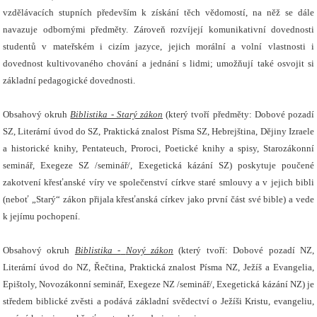
vzdělávacích stupních především k získání těch vědomostí, na něž se dále
navazuje odbornými předměty. Zároveň rozvíjejí komunikativní dovednosti
studentů v mateřském i cizím jazyce, jejich morální a volní vlastnosti i
dovednost kultivovaného chování a jednání s lidmi; umožňují také osvojit si
základní pedagogické dovednosti.
Obsahový okruh
Biblistika - Starý zákon
(který tvoří předměty: Dobové pozadí
SZ, Literární úvod do SZ, Praktická znalost Písma SZ, Hebrejština, Dějiny Izraele
a historické knihy, Pentateuch, Proroci, Poetické knihy a spisy, Starozákonní
seminář, Exegeze SZ /seminář/, Exegetická kázání SZ) poskytuje poučené
zakotvení křesťanské víry ve společenství církve staré smlouvy a v jejich bibli
(neboť „Starý“ zákon přijala křesťanská církev jako první část své bible) a vede
k jejímu pochopení.
Obsahový okruh
Biblistika -
Nový zákon
(který tvoří: Dobové pozadí NZ,
Literární úvod do NZ, Řečtina, Praktická znalost Písma NZ, Ježíš a Evangelia,
Epištoly, Novozákonní seminář, Exegeze NZ /seminář/, Exegetická kázání NZ) je
středem biblické zvěsti a podává základní svědectví o Ježíši Kristu, evangeliu,