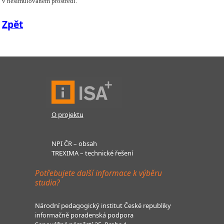
v nesimulovaném prostředí.
Zpět
O projektu
NPI ČR – obsah
TREXIMA – technické řešení
Potřebujete další informace k výběru
studia?
Národní pedagogický institut České republiky
informačně poradenská podpora