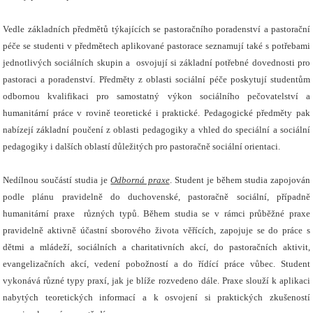
Vedle základních předmětů týkajících se pastoračního poradenství a pastorační
péče se studenti v předmětech aplikované pastorace seznamují také s potřebami
jednotlivých sociálních skupin a
osvojují si základní potřebné dovednosti pro
pastoraci a poradenství. Předměty z oblasti sociální péče poskytují studentům
odbornou kvalifikaci pro samostatný výkon sociálního
pečovatelství
a
humanitární práce v rovině teoretické i praktické. Pedagogické předměty pak
nabízejí základní poučení z oblasti pedagogiky a vhled do speciální a sociální
pedagogiky i dalších oblastí důležitých pro pastoračně sociální orientaci.
Nedílnou součástí studia je
Odborná praxe
. Student je během studia zapojován
podle plánu pravidelně do duchovenské, pastoračně sociální, případně
humanitární praxe
různých typů. Během studia se v rámci průběžné praxe
pravidelně aktivně účastní sborového života věřících, zapojuje se do práce s
dětmi a mládeží, sociálních a charitativních akcí, do pastoračních aktivit,
evangelizačních akcí, vedení pobožností a do řídící práce vůbec. Student
vykonává různé typy praxí, jak je blíže rozvedeno dále. Praxe slouží k aplikaci
nabytých teoretických informací a k osvojení si praktických zkušeností