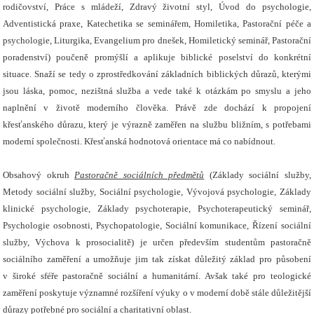
rodičovství, Práce s mládeží, Zdravý životní styl, Úvod do psychologie,
Adventistická praxe, Katechetika se seminářem, Homiletika, Pastorační péče a
psychologie, Liturgika, Evangelium pro dnešek, Homiletický seminář, Pastorační
poradenství) poučeně promýšlí a aplikuje biblické poselství do konkrétní
situace. Snaží se tedy o zprostředkování základních biblických důrazů, kterými
jsou láska, pomoc, nezištná služba a vede také k otázkám po smyslu a jeho
naplnění v životě moderního člověka. Právě zde dochází k propojení
křesťanského důrazu, který je výrazně zaměřen na službu bližním, s potřebami
moderní společnosti. Křesťanská hodnotová orientace má co nabídnout.
Obsahový okruh
Pastoračně sociálních předmětů
(Základy sociální služby,
Metody sociální služby, Sociální psychologie, Vývojová psychologie, Základy
klinické psychologie, Základy psychoterapie, Psychoterapeutický seminář,
Psychologie osobnosti, Psychopatologie, Sociální komunikace, Řízení sociální
služby, Výchova k
prosocialitě
) je určen především studentům pastoračně
sociálního zaměření a umožňuje jim tak získat důležitý základ pro působení
v široké sféře pastoračně sociální a humanitární. Avšak také pro teologické
zaměření poskytuje významné rozšíření výuky o v moderní době stále důležitější
důrazy potřebné pro sociální a charitativní oblast.