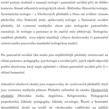
etické postoje studentů a zasazují teologii i pastoračně sociální péči do širšího
kontextu. Kromě odborných teologických oborů - Biblistika, Historická teologie,
Systematická teologie – a Všeobecných předmětů a Praxe má zvláštní význam
především obor Praktické (tedy aplikované) teologie a Pastoračně sociální
předměty. Již vymezení studijního oboru jako teologicko pastoračního
naznačuje, že teologie a pastorace se do značné míry překrývají. Teologicky
zaměřené předměty
svou náplní umožňují vybavit duchovensky či pastoračně
orientovaného pracovníka standardní teologickou erudicí.
Pro pastoračně sociální část studia jsou nejdůležitější předměty orientované na
oblast pastorace, pedagogiky, psychologie a sociální péči; jejich náplň odpovídá
profilu absolventa, který najde uplatnění v oblasti pastoračně sociální péče či v
oblasti humanitní.
Jednotlivé obsahové okruhy jsou rozpracovány do vyučovacích předmětů, které
jsou vymezeny studijním plánem. Předměty začleněné do okruhu
Všeobecných
předmětů
(Metodika studia, Angličtina,
Religionistika
, Pedagogická
propedeutika, Základy pedagogiky, Základy sociologie, Řízení a Seminární
shromáždění) slouží na rozdíl od všeobecného vzdělávání na nižších