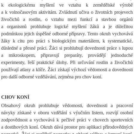
k ekologickému myšlení ve vztahu k zemědělské výrobě
a k volnočasovým aktivitám. Zvládnutí učiva o životních projevech
živočichů a rostlin, o vztahu mezi funkcí a stavbou orgánů
a organismů prohlubuje logické myšlení žáků a je důležitou
podmínkou jejich úspěšné odborné přípravy. Tento okruh vychovává
žáky k citu pro práci s biologickým materiálem, k systematické,
důsledné a přesné práci. Žáci si prohlubují dovednosti práce s lupou
a mikroskopem, připravují preparáty, provádějí jednoduché
experimenty, řeší praktické úlohy. Při určování rostlin a živočichů
používají atlasy a klíče. Žáci získají výchozí vědomosti a dovednosti
pro další odborné vzdělávání, zejména pro chov koní.
CHOV KONÍ
Obsahový okruh prohlubuje vědomosti, dovednosti a pracovní
návyky získané v oboru vzdělání s výučním listem, rozvíjí osobní
zodpovědnost a vychovává k pečlivé práci v chovech sportovních
a dostihových koní. Okruh dává prostor pro aplikaci přírodovědných