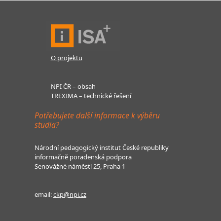
O projektu
NPI ČR – obsah
TREXIMA – technické řešení
Potřebujete další informace k výběru
studia?
Národní pedagogický institut České republiky
informačně poradenská podpora
Senovážné náměstí 25, Praha 1
email:
ckp@npi.cz