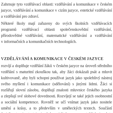
Zahrnuje tyto vzdělávací oblasti: vzdělávání a komunikace v českém
jazyce, vzdělávání a komunikace v cizím jazyce, estetické vzdělávání
a vzdělávání pro zdraví.
Některé školy mají zařazeny do svých školních vzdělávacích
programů vzdělávací oblasti společenskovědní vzdělávání,
přírodovědné vzdělávání, matematické vzdělávání a vzdělávání
v informačních a komunikačních technologiích.
VZDĚLÁVÁNÍ A KOMUNIKACE V ČESKÉM JAZYCE
rozvíjí a doplňuje vzdělání žáků v českém jazyce na úroveň středního
vzdělání s maturitní zkouškou tak, aby žáci dokázali psát a mluvit
kultivovaně, aby byli schopni používat jazyk jako spolehlivý nástroj
svého myšlení i komunikace (sdělování) s jinými lidmi. Žáci si
rozšiřují slovní zásobu, doplňují znalosti mluvnice českého jazyka
a zlepšují své slohové dovednosti. Rozvíjejí se také jejich osobnostní
a sociální kompetence. Rovněž se učí vnímat jazyk jako nositele
umění a krásy, a to především v uměleckých textech. Součástí