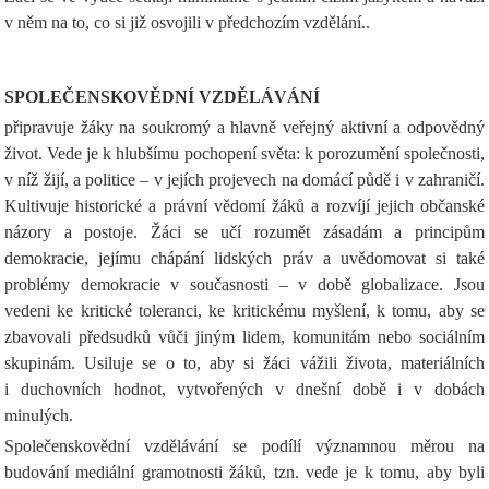
v něm na to, co si již osvojili v předchozím vzdělání..
SPOLEČENSKOVĚDNÍ VZDĚLÁVÁNÍ
připravuje žáky na soukromý a hlavně veřejný aktivní a odpovědný
život. Vede je k hlubšímu pochopení světa: k porozumění společnosti,
v níž žijí, a politice – v jejích projevech na domácí půdě i v zahraničí.
Kultivuje historické a právní vědomí žáků a rozvíjí jejich občanské
názory a postoje. Žáci se učí rozumět zásadám a principům
demokracie, jejímu chápání lidských práv a uvědomovat si také
problémy demokracie v současnosti – v době globalizace. Jsou
vedeni ke kritické toleranci, ke kritickému myšlení, k tomu, aby se
zbavovali předsudků vůči jiným lidem, komunitám nebo sociálním
skupinám. Usiluje se o to, aby si žáci vážili života, materiálních
i duchovních hodnot, vytvořených v dnešní době i v dobách
minulých.
Společenskovědní vzdělávání se podílí významnou měrou na
budování mediální gramotnosti žáků, tzn. vede je k tomu, aby byli