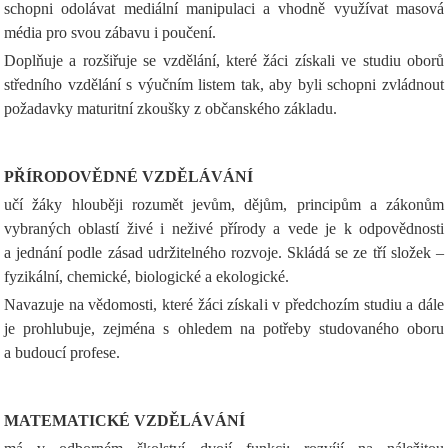
schopni odolávat mediální manipulaci a vhodně využívat masová
média pro svou zábavu i poučení.
Doplňuje a rozšiřuje se vzdělání, které žáci získali ve studiu oborů
středního vzdělání s výučním listem tak, aby byli schopni zvládnout
požadavky maturitní zkoušky z občanského základu.
PŘÍRODOVĚDNÉ VZDĚLÁVÁNÍ
učí žáky hlouběji rozumět jevům, dějům, principům a zákonům
vybraných oblastí živé i neživé přírody a vede je k odpovědnosti
a jednání podle zásad udržitelného rozvoje. Skládá se ze tří složek –
fyzikální, chemické, biologické a ekologické.
Navazuje na vědomosti, které žáci získali v předchozím studiu a dále
je prohlubuje, zejména s ohledem na potřeby studovaného oboru
a budoucí profese.
MATEMATICKÉ VZDĚLÁVÁNÍ