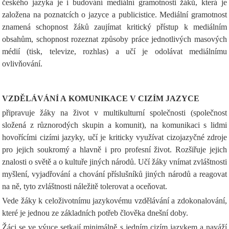
českého jazyka je i budování mediální gramotnosti žáků, která je
založena na poznatcích o jazyce a publicistice. Mediální gramotnost
znamená schopnost žáků zaujímat kritický přístup k mediálním
obsahům, schopnost rozeznat způsoby práce jednotlivých masových
médií (tisk, televize, rozhlas) a učí je odolávat mediálnímu
ovlivňování.
VZDĚLÁVÁNÍ A KOMUNIKACE V CIZÍM JAZYCE
připravuje žáky na život v multikulturní společnosti (společnost
složená z různorodých skupin a komunit), na komunikaci s lidmi
hovořícími cizími jazyky, učí je kriticky využívat cizojazyčné zdroje
pro jejich soukromý a hlavně i pro profesní život. Rozšiřuje jejich
znalosti o světě a o kultuře jiných národů. Učí žáky vnímat zvláštnosti
myšlení, vyjadřování a chování příslušníků jiných národů a reagovat
na ně, tyto zvláštnosti náležitě tolerovat a oceňovat.
Vede žáky k celoživotnímu jazykovému vzdělávání a zdokonalování,
které je jednou ze základních potřeb člověka dnešní doby.
Žáci se ve výuce setkají minimálně s jedním cizím jazykem a naváží