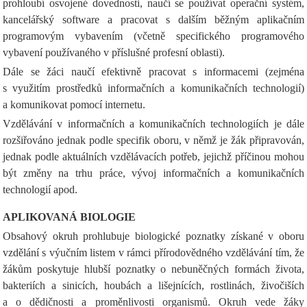
prohloubí osvojené dovednosti, naučí se používat operační systém,
kancelářský software a pracovat s dalším běžným aplikačním
programovým vybavením (včetně specifického programového
vybavení používaného v příslušné profesní oblasti).
Dále se žáci naučí efektivně pracovat s informacemi (zejména
s využitím prostředků informačních a komunikačních technologií)
a komunikovat pomocí internetu.
Vzdělávání v informačních a komunikačních technologiích je dále
rozšiřováno jednak podle specifik oboru, v němž je žák připravován,
jednak podle aktuálních vzdělávacích potřeb, jejichž příčinou mohou
být změny na trhu práce, vývoj informačních a komunikačních
technologií apod.
APLIKOVANÁ BIOLOGIE
Obsahový okruh prohlubuje biologické poznatky získané v oboru
vzdělání s výučním listem v rámci přírodovědného vzdělávání tím, že
žákům poskytuje hlubší poznatky o nebuněčných formách života,
bakteriích a sinicích, houbách a lišejnících, rostlinách, živočiších
a o dědičnosti a proměnlivosti organismů. Okruh vede žáky