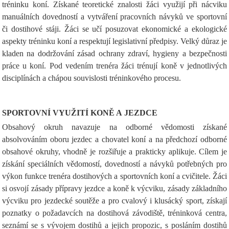
tréninku koní. Získané teoretické znalosti žáci využijí při nácviku
manuálních dovedností a vytváření pracovních návyků ve sportovní
či dostihové stáji. Žáci se učí posuzovat ekonomické a ekologické
aspekty tréninku koní a respektují legislativní předpisy. Velký důraz je
kladen na dodržování zásad ochrany zdraví, hygieny a bezpečnosti
práce u koní. Pod vedením trenéra žáci trénují koně v jednotlivých
disciplínách a chápou souvislosti tréninkového procesu.
SPORTOVNÍ VYUŽITÍ KONĚ A JEZDCE
Obsahový okruh navazuje na odborné vědomosti získané
absolvováním oboru jezdec a chovatel koní a na předchozí odborné
obsahové okruhy, vhodně je rozšiřuje a prakticky aplikuje. Cílem je
získání speciálních vědomostí, dovedností a návyků potřebných pro
výkon funkce trenéra dostihových a sportovních koní a cvičitele. Žáci
si osvojí zásady přípravy jezdce a koně k výcviku, zásady základního
výcviku pro jezdecké soutěže a pro cvalový i klusácký sport, získají
poznatky o požadavcích na dostihová závodiště, tréninková centra,
seznámí se s vývojem dostihů a jejich propozic, s posláním dostihů