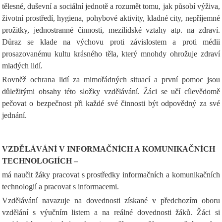
tělesné, duševní a sociální jednotě a rozumět tomu, jak působí výživa,
životní prostředí, hygiena, pohybové aktivity, kladné city, nepříjemné
prožitky, jednostranné činnosti, mezilidské vztahy atp. na zdraví.
Důraz se klade na výchovu proti závislostem a proti médii
prosazovanému kultu krásného těla, který mnohdy ohrožuje zdraví
mladých lidí.
Rovněž ochrana lidí za mimořádných situací a první pomoc jsou
důležitými obsahy této složky vzdělávání. Žáci se učí cílevědomě
pečovat o bezpečnost při každé své činnosti být odpovědný za své
jednání.
VZDĚLÁVÁNÍ V INFORMAČNÍCH A KOMUNIKAČNÍCH
TECHNOLOGIÍCH –
má naučit žáky pracovat s prostředky informačních a komunikačních
technologií a pracovat s informacemi.
Vzdělávání navazuje na dovednosti získané v předchozím oboru
vzdělání s výučním listem a na reálné dovednosti žáků. Žáci si