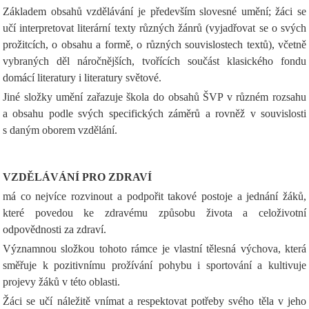
Základem obsahů vzdělávání je především slovesné umění; žáci se
učí interpretovat literární texty různých žánrů (vyjadřovat se o svých
prožitcích, o obsahu a formě, o různých souvislostech textů), včetně
vybraných děl náročnějších, tvořících součást klasického fondu
domácí literatury i literatury světové.
Jiné složky umění zařazuje škola do obsahů ŠVP v různém rozsahu
a obsahu podle svých specifických záměrů a rovněž v souvislosti
s daným oborem vzdělání.
VZDĚLÁVÁNÍ PRO ZDRAVÍ
má co nejvíce rozvinout a podpořit takové postoje a jednání žáků,
které povedou ke zdravému způsobu života a celoživotní
odpovědnosti za zdraví.
Významnou složkou tohoto rámce je vlastní tělesná výchova, která
směřuje k pozitivnímu prožívání pohybu i sportování a kultivuje
projevy žáků v této oblasti.
Žáci se učí náležitě vnímat a respektovat potřeby svého těla v jeho