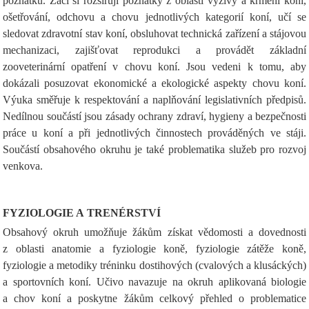
poznatků. Žáci si rozšiřují poznatky z oblasti výživy a krmení koní,
ošetřování, odchovu a chovu jednotlivých kategorií koní, učí se
sledovat zdravotní stav koní, obsluhovat technická zařízení a stájovou
mechanizaci, zajišťovat reprodukci a provádět základní
zooveterinární opatření v chovu koní. Jsou vedeni k tomu, aby
dokázali posuzovat ekonomické a ekologické aspekty chovu koní.
Výuka směřuje k respektování a naplňování legislativních předpisů.
Nedílnou součástí jsou zásady ochrany zdraví, hygieny a bezpečnosti
práce u koní a při jednotlivých činnostech prováděných ve stáji.
Součástí obsahového okruhu je také problematika služeb pro rozvoj
venkova.
FYZIOLOGIE A TRENÉRSTVÍ
Obsahový okruh umožňuje žákům získat vědomosti a dovednosti
z oblasti anatomie a fyziologie koně, fyziologie zátěže koně,
fyziologie a metodiky tréninku dostihových (cvalových a klusáckých)
a sportovních koní. Učivo navazuje na okruh aplikovaná biologie
a chov koní a poskytne žákům celkový přehled o problematice