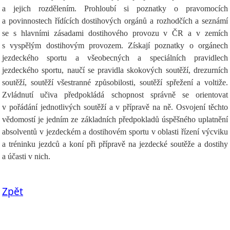
a jejich rozdělením. Prohloubí si poznatky o pravomocích
a povinnostech řídících dostihových orgánů a rozhodčích a seznámí
se s hlavními zásadami dostihového provozu v ČR a v zemích
s vyspělým dostihovým provozem. Získají poznatky o orgánech
jezdeckého sportu a všeobecných a speciálních pravidlech
jezdeckého sportu, naučí se pravidla skokových soutěží, drezurních
soutěží, soutěží všestranné způsobilosti, soutěží spřežení a voltiže.
Zvládnutí učiva předpokládá schopnost správně se orientovat
v pořádání jednotlivých soutěží a v přípravě na ně. Osvojení těchto
vědomostí je jedním ze základních předpokladů úspěšného uplatnění
absolventů v jezdeckém a dostihovém sportu v oblasti řízení výcviku
a tréninku jezdců a koní při přípravě na jezdecké soutěže a dostihy
a účasti v nich.
Zpět