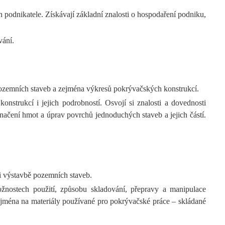
podnikatele. Získávají základní znalosti o hospodaření podniku,
vání.
pozemních staveb a zejména výkresů pokrývačských konstrukcí.
nstrukcí i jejich podrobností. Osvojí si znalosti a dovednosti
načení hmot a úprav povrchů jednoduchých staveb a jejich částí.
i výstavbě pozemních staveb.
možnostech použití, způsobu skladování, přepravy a manipulace
ejména na materiály používané pro pokrývačské práce – skládané