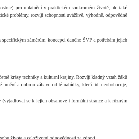
ostoje) pro uplatnění v praktickém soukromém životě, ale také
tické problémy, rozvíjí schopnosti uvážlivě, výhodně, odpovědně
jím specifickým záměrům, koncepci daného ŠVP a potřebám jejich
etně krásy techniky a kulturní krajiny. Rozvíjí kladný vztah žáků
né umění a dobrou zábavu od té nabídky, která lidi neobohacuje,
y (vyjadřovat se k jejich obsahové i formální stránce a k různým
ůsobu života a celoživotní odpovědnosti za zdraví.