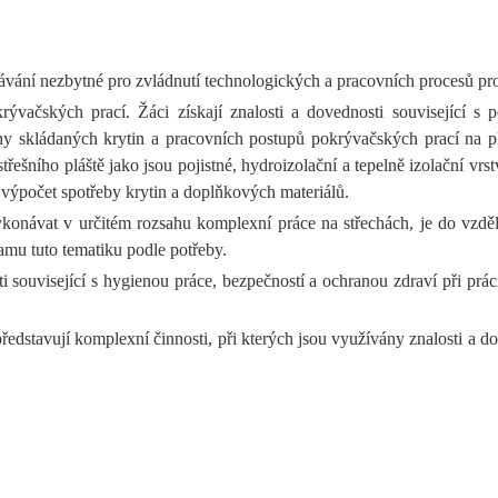
ávání nezbytné pro zvládnutí technologických a pracovních procesů pr
ývačských prací. Žáci získají znalosti a dovednosti související s po
uhy skládaných krytin a pracovních postupů pokrývačských prací na 
řešního pláště jako jsou pojistné, hydroizolační a tepelně izolační v
í výpočet spotřeby krytin a doplňkových materiálů.
konávat v určitém rozsahu komplexní práce na střechách, je do vzdě
amu tuto tematiku podle potřeby.
i související s hygienou práce, bezpečností a ochranou zdraví při prá
ředstavují komplexní činnosti, při kterých jsou využívány znalosti a 