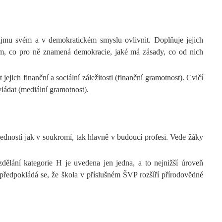
 zájmu svém a v demokratickém smyslu ovlivnit. Doplňuje jejich
 jim, co pro ně znamená demokracie, jaké má zásady, co od nich
jich finanční a sociální záležitosti (finanční gramotnost). Cvičí
vládat (mediální gramotnost).
edností jak v soukromí, tak hlavně v budoucí profesi. Vede žáky
dělání kategorie H je uvedena jen jedna, a to nejnižší úroveň
předpokládá se, že škola v příslušném ŠVP rozšíří přírodovědné