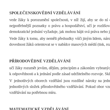
SPOLEČENSKOVĚDNÍ VZDĚLÁVÁNÍ
vede žáky k porozumění společnosti, v níž žijí, aby se do ní 
nejpotřebnější poznatky o právu a hospodářství, učí je rozliš
demokratické jednání vyžaduje, jak mohou hájit svá práva nebo ja
Vede žáky k tomu, aby neměli předsudky vůči jiným lidem, národům
dovednost žáků orientovat se v nabídce masových médií (tisk, rozhl
PŘÍRODOVĚDNÉ VZDĚLÁVÁNÍ
učí žáky rozumět jevům, dějům, principům a zákonům vybraných o
k odpovědnosti a k jednání podle zásad udržitelného rozvoje. Skl
V jednotlivých oborech vzdělání jsou rozdílné nároky na jedn
jednotlivých složek přírodovědného vzdělávání. Pokud obor vzd
vzdělávání na potřebnou míru.
MATEMATICKÉ VZDĚLÁVÁNÍ