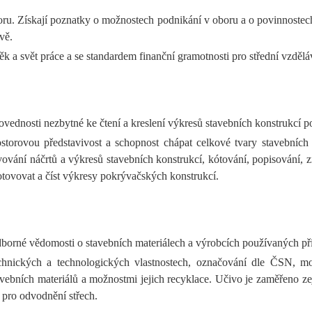
ru. Získají poznatky o možnostech podnikání v oboru a o povinnostech 
vě.
 a svět práce a se standardem finanční gramotnosti pro střední vzdělá
ednosti nezbytné ke čtení a kreslení výkresů stavebních konstrukcí 
orovou představivost a schopnost chápat celkové tvary stavebních ko
vání náčrtů a výkresů stavebních konstrukcí, kótování, popisování, z
hotovovat a číst výkresy pokrývačských konstrukcí.
borné vědomosti o stavebních materiálech a výrobcích používaných př
 technických a technologických vlastnostech, označování dle ČSN, 
avebních materiálů a možnostmi jejich recyklace. Učivo je zaměřeno z
 pro odvodnění střech.