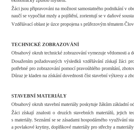
ekonomický způsob myšlení.
Žáci jsou připravováni na možnost samostatného podnikání v obo
naučí se vypočítat mzdy a pojištění, zorientují se v daňové sousta
Vzdělávací oblast je úzce propojena s průřezovým tématem Člověk
TECHNICKÉ ZOBRAZOVÁNÍ
Obsahový okruh technické zobrazování vymezuje vědomosti a dov
Dosažením požadovaných výsledků vzdělávání získají žáci prost
potřebné pro zobrazování pomocí pravoúhlého promítání, zhotovo
Důraz je kladen na získání dovednosti číst stavební výkresy a z
STAVEBNÍ MATERIÁLY
Obsahový okruh stavební materiály poskytuje žákům základní od
Žáci získají znalosti o druzích stavebních materiálů, jejich
s materiály. Seznámí se se zásadami hospodárného využívání st
a povlakové krytiny, doplňkové materiály pro střechy a materiály