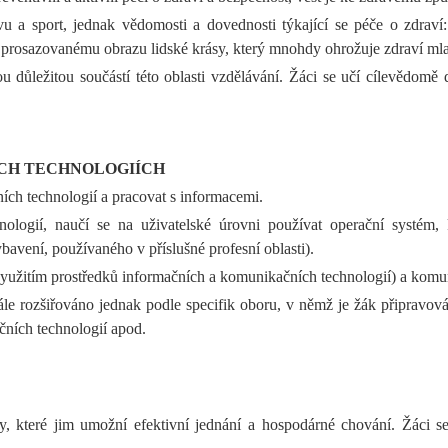
vu a sport, jednak vědomosti a dovednosti týkající se péče o zdraví
i prosazovanému obrazu lidské krásy, který mnohdy ohrožuje zdraví mla
důležitou součástí této oblasti vzdělávání. Žáci se učí cílevědomě 
CH TECHNOLOGIÍCH
ích technologií a pracovat s informacemi.
logií, naučí se na uživatelské úrovni používat operační systém,
ení, používaného v příslušné profesní oblasti).
 využitím prostředků informačních a komunikačních technologií) a komu
e rozšiřováno jednak podle specifik oboru, v němž je žák připravován
ních technologií apod.
, které jim umožní efektivní jednání a hospodárné chování. Žáci se