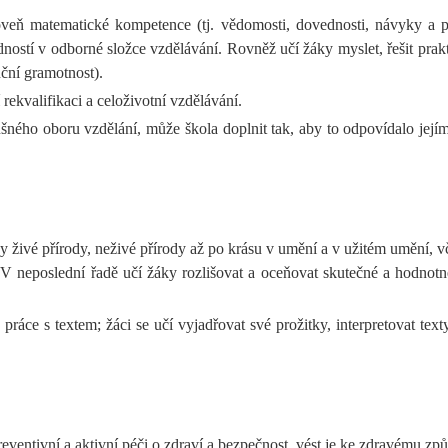
oveň matematické kompetence (tj. vědomosti, dovednosti, návyky a p
ostí v odborné složce vzdělávání. Rovněž učí žáky myslet, řešit prak
nční gramotnost).
ekvalifikaci a celoživotní vzdělávání.
šného oboru vzdělání, může škola doplnit tak, aby to odpovídalo je
y živé přírody, neživé přírody až po krásu v umění a v užitém umění, vč
 V neposlední řadě učí žáky rozlišovat a oceňovat skutečné a hodnot
ráce s textem; žáci se učí vyjadřovat své prožitky, interpretovat text
reventivní a aktivní péči o zdraví a bezpečnost, vést je ke zdravému zp