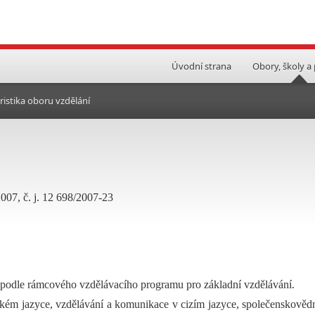
Úvodní strana
Obory, školy a
ristika oboru vzdělání
2007, č. j. 12 698/2007-23
 podle rámcového vzdělávacího programu pro základní vzdělávání.
ském jazyce, vzdělávání a komunikace v cizím jazyce, společenskověd