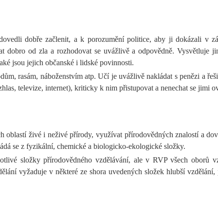
dovedli dobře začlenit, a k porozumění politice, aby ji dokázali v
ovat dobro od zla a rozhodovat se uvážlivě a odpovědně. Vysvětluje
ké jsou jejich občanské i lidské povinnosti.
, rasám, náboženstvím atp. Učí je uvážlivě nakládat s penězi a řešit je
as, televize, internet), kriticky k nim přistupovat a nenechat se jimi o
blastí živé i neživé přírody, využívat přírodovědných znalostí a dov
ádá se z fyzikální, chemické a biologicko-ekologické složky.
otlivé složky přírodovědného vzdělávání, ale v RVP všech oborů vz
ělání vyžaduje v některé ze shora uvedených složek hlubší vzdělání, 