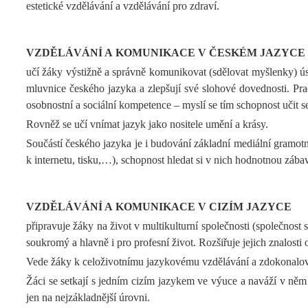
estetické vzdělávání a vzdělávání pro zdraví.
VZDĚLÁVÁNÍ A KOMUNIKACE V ČESKÉM JAZYCE
učí žáky výstižně a správně komunikovat (sdělovat myšlenky) ústn
mluvnice českého jazyka a zlepšují své slohové dovednosti. Pracu
osobnostní a sociální kompetence – myslí se tím schopnost učit se
Rovněž se učí vnímat jazyk jako nositele umění a krásy.
Součástí českého jazyka je i budování základní mediální gramot
k internetu, tisku,…), schopnost hledat si v nich hodnotnou zába
VZDĚLÁVÁNÍ A KOMUNIKACE V CIZÍM JAZYCE
připravuje žáky na život v multikulturní společnosti (společnost 
soukromý a hlavně i pro profesní život. Rozšiřuje jejich znalosti 
Vede žáky k celoživotnímu jazykovému vzdělávání a zdokonalován
Žáci se setkají s jedním cizím jazykem ve výuce a naváží v něm n
jen na nejzákladnější úrovni.