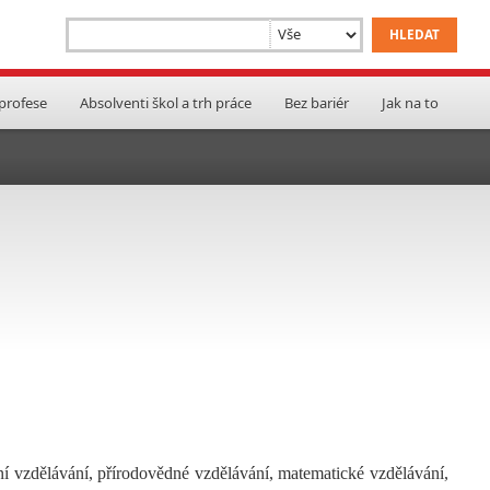
 profese
Absolventi škol a trh práce
Bez bariér
Jak na to
ní vzdělávání, přírodovědné vzdělávání, matematické vzdělávání,