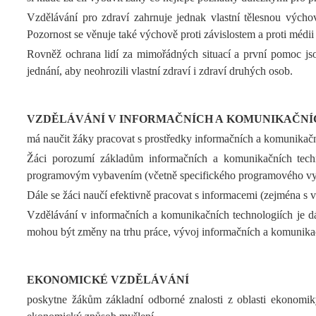
Vzdělávání pro zdraví zahrnuje jednak vlastní tělesnou výcho
Pozornost se věnuje také výchově proti závislostem a proti médi
Rovněž ochrana lidí za mimořádných situací a první pomoc jsou 
jednání, aby neohrozili vlastní zdraví i zdraví druhých osob.
VZDĚLÁVÁNÍ V INFORMAČNÍCH A KOMUNIKAČNÍ
má naučit žáky pracovat s prostředky informačních a komunikačn
Žáci porozumí základům informačních a komunikačních techno
programovým vybavením (včetně specifického programového vybav
Dále se žáci naučí efektivně pracovat s informacemi (zejména s
Vzdělávání v informačních a komunikačních technologiích je dál
mohou být změny na trhu práce, vývoj informačních a komunikač
EKONOMICKÉ VZDĚLÁVÁNÍ
poskytne žákům základní odborné znalosti z oblasti ekonomiky