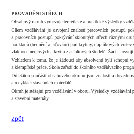
PROVÁDĚNÍ STŘECH
Obsahový okruh vymezuje teoretické a praktické výsledky vzděl
Cílem vzdělávání je osvojení znalostí pracovních postupů pokr
a pracovních postupů pokrývání sklonitých střech různými dr
podkladů (bednění a laťování) pod krytiny, doplňkových vrstev st
vláknocementových a krytin z asfaltových šindelů. Žáci si osvoj
Vzhledem k tomu, že je žádoucí aby absolventi byli schopni vy
a klempířské práce. Škola zařadí do školního vzdělávacího progr
Důležitou součástí obsahového okruhu jsou znalosti a dovednost
a recyklací stavebních materiálů.
Okruh je stěžejní pro vzdělávání v oboru. Výsledky vzdělávání p
a stavební materiály.
Zpět