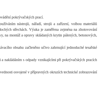
ovádění pokrývačských prací.
užíváním nástrojů, nářadí, strojů a zařízení, volbou materiálů
plochých střechách. Výuka je zaměřena zejména na zhotovování
rstvy, na montáž a opravy skládaných krytin pálených, betonových,
lávacího obsahu začleněno učivo zahrnující jednoduché tesařské
ci a nakládáním s odpady vznikajícími při pokrývačských pracích
dovednosti osvojené v přípravných okruzích technické zobrazování