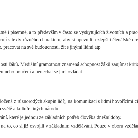
ě i písemně, a to především v často se vyskytujících životních a pracovn
jí s texty různého charakteru, aby si upevnili a zlepšili čtenářské do
, pracovat na své budoucnosti, žít s jinými lidmi atp.
nosti žáků. Mediální gramotnost znamená schopnost žáků zaujímat krit
vu nebo poučení a nenechat se jimi ovládat.
složená z různorodých skupin lidí), na komunikaci s lidmi hovořícími ciz
o světě a kultuře jiných národů.
í, které je jednou ze základních potřeb člověka dnešní doby.
a to, co si již osvojili v základním vzdělávání. Pouze v oboru vzdělání 