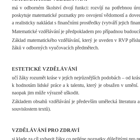
má v odborném školství dvojí funkci: rozvíjí na potřebnou úr
poskytuje matematické poznatky pro osvojení vědomostí a dovedn
a realisticky nakládat s finančními prostředky (vytváří jejich fina
Matematické vzdělávání je předpokladem pro případnou budoucí r
Základ matematického vzdělávání, který je uveden v RVP příslu
žáků v odborných vyučovacích předmětech.
ESTETICKÉ VZDĚLÁVÁNÍ
učí žáky rozumět kráse v jejích nejrůznějších podobách – od krás
k hodnotám lidské práce a k talentu, který je obsažen v umění.
naopak jim může výrazně uškodit.
Základem obsahů vzdělávání je především umělecká literatura a p
souvislostem textů).
VZDĚLÁVÁNÍ PRO ZDRAVÍ
si klade za cíl vybavit žáky co nejlépe poznatky důležitými pro p