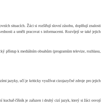
ích situacích. Žáci si rozšiřují slovní zásobu, doplňují znalosti
vednosti a uměli pracovat s informacemi. Rozvíjejí se také jejich
ický přístup k mediálním obsahům (programům televize, rozhlasu,
ími jazyky, učí je kriticky využívat cizojazyčné zdroje pro jejich
kuchař-číšník je zařazen i druhý cizí jazyk, který si žáci osvojí