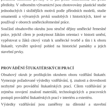
předlohy. V odborném výtvarnictví jsou zhotovovány plastické studie
jednoduchých i složitějších motivů podle přírodních modelů, studie
ornamentů a výtvarných prvků soudobých i historických, které se
používají v oborech uměleckořemeslné práce.
Součástí obsahového okruhu jsou stručné dějiny umělecké řemeslné
práce, jejichž cílem je poskytnout žákům orientaci v historii umění,
vypěstovat u žáků citový vztah k umělecké tvorbě a tím i k oboru
štukatér, vytvářet správný pohled na historické památky a jejich
stavební prvky.
PROVÁDĚNÍ ŠTUKATÉRSKÝCH PRACÍ
Obsahový okruh je profilujícím okruhem oboru vzdělání štukatér.
Vymezuje požadované výsledky vzdělávání, tj. znalosti a dovednosti
nezbytné pro provádění štukatérských prací. Cílem vzdělávání je
zejména osvojení znalostí materiálů, technologických a pracovních
postupů provádění štukatérských prací v interiéru a exteriéru.
Výsledky vzdělávání jsou zaměřeny na dílenské a stavební