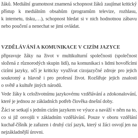
žáků. Mediální gramotnost znamená schopnost žáků zaujímat kritický
přístup k mediálním obsahům (programům televize, rozhlasu,
k internetu, tisku,…), schopnost hledat si v nich hodnotnou zábavu
nebo poučení a nenechat se jimi ovládat.
VZDĚLÁVÁNÍ A KOMUNIKACE V CIZÍM JAZYCE
připravuje žáky na život v multikulturní společnosti (společnost
složená z různorodých skupin lidí), na komunikaci s lidmi hovořícími
cizími jazyky, učí je kriticky využívat cizojazyčné zdroje pro jejich
soukromý a hlavně i pro profesní život. Rozšiřuje jejich znalosti
o světě a kultuře jiných národů.
Vede žáky k celoživotnímu jazykovému vzdělávání a zdokonalování,
které je jednou ze základních potřeb člověka dnešní doby.
Žáci se setkají s jedním cizím jazykem ve výuce a naváží v něm na to,
co si již osvojili v základním vzdělávání. Pouze v oboru vzdělání
kuchař-číšník je zařazen i druhý cizí jazyk, který si žáci osvojí jen na
nejzákladnější úrovni.