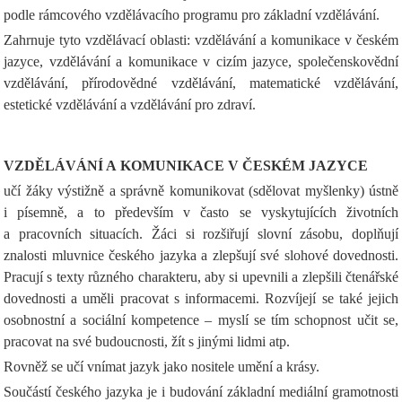
podle rámcového vzdělávacího programu pro základní vzdělávání.
Zahrnuje tyto vzdělávací oblasti: vzdělávání a komunikace v českém
jazyce, vzdělávání a komunikace v cizím jazyce, společenskovědní
vzdělávání, přírodovědné vzdělávání, matematické vzdělávání,
estetické vzdělávání a vzdělávání pro zdraví.
VZDĚLÁVÁNÍ A KOMUNIKACE V ČESKÉM JAZYCE
učí žáky výstižně a správně komunikovat (sdělovat myšlenky) ústně
i písemně, a to především v často se vyskytujících životních
a pracovních situacích. Žáci si rozšiřují slovní zásobu, doplňují
znalosti mluvnice českého jazyka a zlepšují své slohové dovednosti.
Pracují s texty různého charakteru, aby si upevnili a zlepšili čtenářské
dovednosti a uměli pracovat s informacemi. Rozvíjejí se také jejich
osobnostní a sociální kompetence – myslí se tím schopnost učit se,
pracovat na své budoucnosti, žít s jinými lidmi atp.
Rovněž se učí vnímat jazyk jako nositele umění a krásy.
Součástí českého jazyka je i budování základní mediální gramotnosti