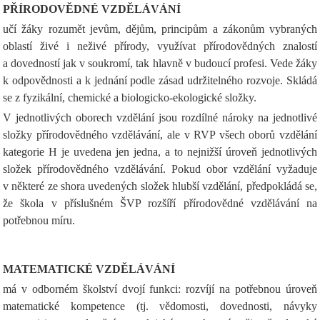
PŘÍRODOVĚDNÉ VZDĚLÁVÁNÍ
učí žáky rozumět jevům, dějům, principům a zákonům vybraných
oblastí živé i neživé přírody, využívat přírodovědných znalostí
a dovedností jak v soukromí, tak hlavně v budoucí profesi. Vede žáky
k odpovědnosti a k jednání podle zásad udržitelného rozvoje. Skládá
se z fyzikální, chemické a biologicko-ekologické složky.
V jednotlivých oborech vzdělání jsou rozdílné nároky na jednotlivé
složky přírodovědného vzdělávání, ale v RVP všech oborů vzdělání
kategorie H je uvedena jen jedna, a to nejnižší úroveň jednotlivých
složek přírodovědného vzdělávání. Pokud obor vzdělání vyžaduje
v některé ze shora uvedených složek hlubší vzdělání, předpokládá se,
že škola v příslušném ŠVP rozšíří přírodovědné vzdělávání na
potřebnou míru.
MATEMATICKÉ VZDĚLÁVÁNÍ
má v odborném školství dvojí funkci: rozvíjí na potřebnou úroveň
matematické kompetence (tj. vědomosti, dovednosti, návyky