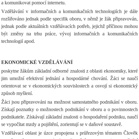
a komunikovat pomocí internetu.
Vzdělávání v informačních a komunikačních technologiích je dále
rozšiřováno jednak podle specifik oboru, v němž je žák připravován,
jednak podle aktuálních vzdělávacích potřeb, jejichž příčinou mohou
být změny na trhu práce, vývoj informačních a komunikačních
technologií apod.
EKONOMICKÉ VZDĚLÁVÁNÍ
poskytne žákům základní odborné znalosti z oblasti ekonomiky, které
jim umožní efektivní jednání a hospodárné chování. Žáci se naučí
orientovat se v ekonomických souvislostech a osvojí si ekonomický
způsob myšlení.
Žáci jsou připravováni na možnost samostatného podnikání v oboru.
Získají poznatky o možnostech podnikání v oboru a o povinnostech
podnikatele. Získávají základní znalosti o hospodaření podniku, naučí
se vypočítat mzdy a pojištění, zorientují se v daňové soustavě.
Vzdělávací oblast je úzce propojena s průřezovým tématem Člověk