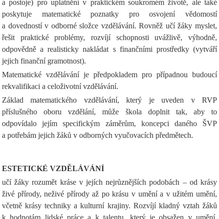
a postoje) pro uplatnění v praktickém soukromém životě, ale také
poskytuje matematické poznatky pro osvojení vědomostí
a dovedností v odborné složce vzdělávání. Rovněž učí žáky myslet,
řešit praktické problémy, rozvíjí schopnosti uvážlivě, výhodně,
odpovědně a realisticky nakládat s finančními prostředky (vytváří
jejich finanční gramotnost).
Matematické vzdělávání je předpokladem pro případnou budoucí
rekvalifikaci a celoživotní vzdělávání.
Základ matematického vzdělávání, který je uveden v RVP
příslušného oboru vzdělání, může škola doplnit tak, aby to
odpovídalo jejím specifickým záměrům, koncepci daného ŠVP
a potřebám jejich žáků v odborných vyučovacích předmětech.
ESTETICKÉ VZDĚLÁVÁNÍ
učí žáky rozumět kráse v jejích nejrůznějších podobách – od krásy
živé přírody, neživé přírody až po krásu v umění a v užitém umění,
včetně krásy techniky a kulturní krajiny. Rozvíjí kladný vztah žáků
k hodnotám lidské práce a k talentu, který je obsažen v umění.