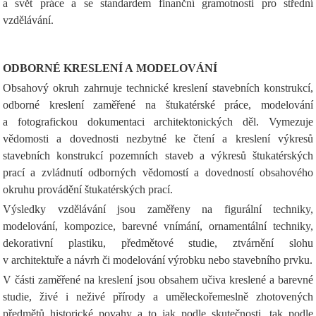
a svět práce a se standardem finanční gramotnosti pro střední
vzdělávání.
ODBORNÉ KRESLENÍ A MODELOVÁNÍ
Obsahový okruh zahrnuje technické kreslení stavebních konstrukcí,
odborné kreslení zaměřené na štukatérské práce, modelování
a fotografickou dokumentaci architektonických děl. Vymezuje
vědomosti a dovednosti nezbytné ke čtení a kreslení výkresů
stavebních konstrukcí pozemních staveb a výkresů štukatérských
prací a zvládnutí odborných vědomostí a dovedností obsahového
okruhu provádění štukatérských prací.
Výsledky vzdělávání jsou zaměřeny na figurální techniky,
modelování, kompozice, barevné vnímání, ornamentální techniky,
dekorativní plastiku, předmětové studie, ztvárnění slohu
v architektuře a návrh či modelování výrobku nebo stavebního prvku.
V části zaměřené na kreslení jsou obsahem učiva kreslené a barevné
studie, živé i neživé přírody a uměleckořemeslně zhotovených
předmětů historické povahy a to jak podle skutečnosti, tak podle