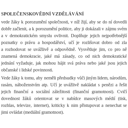
SPOLEČENSKOVĚDNÍ VZDĚLÁVÁNÍ
vede žáky k porozumění společnosti, v níž žijí, aby se do ní dovedli
dobře začlenit, a k porozumění politice, aby ji dokázali v zájmu svém
a v demokratickém smyslu ovlivnit. Doplňuje jejich nejpotřebnější
poznatky o právu a hospodářství, učí je rozlišovat dobro od zla
a rozhodovat se uvážlivě a odpovědně. Vysvětluje jim, co pro ně
znamená demokracie, jaké má zásady, co od nich demokratické
jednání vyžaduje, jak mohou hájit svá práva nebo jaké jsou jejich
občanské i lidské povinnosti.
Vede žáky k tomu, aby neměli předsudky vůči jiným lidem, národům,
rasám, náboženstvím atp. Učí je uvážlivě nakládat s penězi a řešit
jejich finanční a sociální záležitosti (finanční gramotnost). Cvičí
dovednost žáků orientovat se v nabídce masových médií (tisk,
rozhlas, televize, internet), kriticky k nim přistupovat a nenechat se
jimi ovládat (mediální gramotnost).