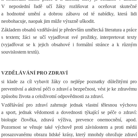
V neposlední řadě učí žáky rozlišovat a oceňovat skutečné
a hodnotné umění a dobrou zábavu od té nabídky, která lidi
neobohacuje, naopak jim může výrazně uškodit.
Základem obsahů vzdělávání je především umělecká literatura a práce
s textem; žáci se učí vyjadřovat své prožitky, interpretovat texty
(vyjadřovat se k jejich obsahové i formální stránce a k různým
souvislostem textů).
VZDĚLÁVÁNÍ PRO ZDRAVÍ
si klade za cíl vybavit žáky co nejlépe poznatky důležitými pro
preventivní a aktivní péči o zdraví a bezpečnost, vést je ke zdravému
způsobu života a celoživotní odpovědnosti za zdraví.
Vzdělávání pro zdraví zahrnuje jednak vlastní tělesnou výchovu
a sport, jednak vědomosti a dovednosti týkající se péče o zdraví:
biologie člověka, zdravá výživa, prevence onemocnění, apod.
Pozornost se věnuje také výchově proti závislostem a proti médii
prosazovanému obrazu lidské krásy, který mnohdy ohrožuje zdraví