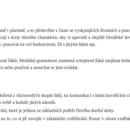
ě i písemně, a to především v často se vyskytujících životních a pracovn
jí s texty různého charakteru, aby si upevnili a zlepšili čtenářské do
, pracovat na své budoucnosti, žít s jinými lidmi atp.
nosti žáků. Mediální gramotnost znamená schopnost žáků zaujímat krit
vu nebo poučení a nenechat se jimi ovládat.
složená z různorodých skupin lidí), na komunikaci s lidmi hovořícími ciz
o světě a kultuře jiných národů.
í, které je jednou ze základních potřeb člověka dnešní doby.
a to, co si již osvojili v základním vzdělávání. Pouze v oboru vzdělání 