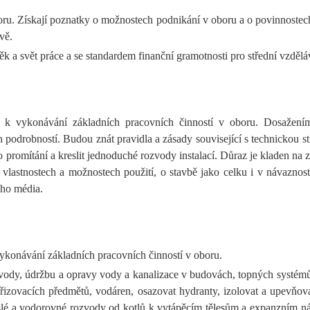
ru. Získají poznatky o možnostech podnikání v oboru a o povinnostech 
vě.
 a svět práce a se standardem finanční gramotnosti pro střední vzdělá
k vykonávání základních pracovních činností v oboru. Dosažením 
ich podrobností. Budou znát pravidla a zásady související s technickou
omítání a kreslit jednoduché rozvody instalací. Důraz je kladen na zís
 vlastnostech a možnostech použití, o stavbě jako celku i v návaznost
ého média.
konávání základních pracovních činností v oboru.
dy, údržbu a opravy vody a kanalizace v budovách, topných systémů a
zovacích předmětů, vodáren, osazovat hydranty, izolovat a upevňovat
 svislé a vodorovné rozvody od kotlů k vytápěcím tělesům a expanzním