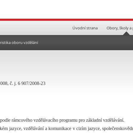
Úvodní strana
Obory, školy a
ristika oboru vzdělání
008, č. j. 6 907/2008-23
 podle rámcového vzdělávacího programu pro základní vzdělávání.
ském jazyce, vzdělávání a komunikace v cizím jazyce, společenskověd