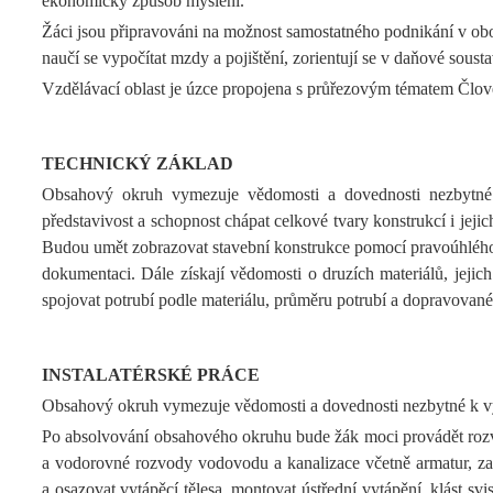
ekonomický způsob myšlení.
Žáci jsou připravováni na možnost samostatného podnikání v obo
naučí se vypočítat mzdy a pojištění, zorientují se v daňové sousta
Vzdělávací oblast je úzce propojena s průřezovým tématem Člověk
TECHNICKÝ ZÁKLAD
Obsahový okruh vymezuje vědomosti a dovednosti nezbytné 
představivost a schopnost chápat celkové tvary konstrukcí i jej
Budou umět zobrazovat stavební konstrukce pomocí pravoúhlého pr
dokumentaci. Dále získají vědomosti o druzích materiálů, jejich
spojovat potrubí podle materiálu, průměru potrubí a dopravovan
INSTALATÉRSKÉ PRÁCE
Obsahový okruh vymezuje vědomosti a dovednosti nezbytné k vy
Po absolvování obsahového okruhu bude žák moci provádět rozvo
a vodorovné rozvody vodovodu a kanalizace včetně armatur, zaři
a osazovat vytápěcí tělesa, montovat ústřední vytápění, klást