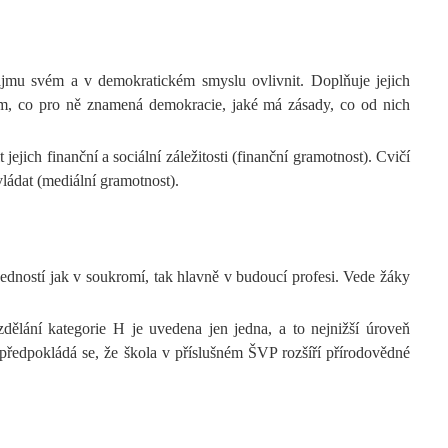
 zájmu svém a v demokratickém smyslu ovlivnit. Doplňuje jejich
 jim, co pro ně znamená demokracie, jaké má zásady, co od nich
jich finanční a sociální záležitosti (finanční gramotnost). Cvičí
vládat (mediální gramotnost).
edností jak v soukromí, tak hlavně v budoucí profesi. Vede žáky
dělání kategorie H je uvedena jen jedna, a to nejnižší úroveň
předpokládá se, že škola v příslušném ŠVP rozšíří přírodovědné