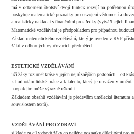
má v odborném školství dvojí funkci: rozvíjí na potřebnou úr
poskytuje matematické poznatky pro osvojení vědomostí a dovedn
a realisticky nakládat s finančními prostředky (vytváří jejich fina
Matematické vzdělávání je předpokladem pro případnou budoucí r
Základ matematického vzdělávání, který je uveden v RVP příslu
žáků v odborných vyučovacích předmětech.
ESTETICKÉ VZDĚLÁVÁNÍ
učí žáky rozumět kráse v jejích nejrůznějších podobách – od krás
k hodnotám lidské práce a k talentu, který je obsažen v umění.
naopak jim může výrazně uškodit.
Základem obsahů vzdělávání je především umělecká literatura a p
souvislostem textů).
VZDĚLÁVÁNÍ PRO ZDRAVÍ
si klade za cíl vybavit žáky co nejlépe poznatky důležitými pro p