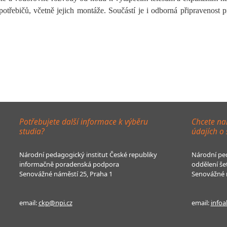
třebičů, včetně jejich montáže. Součástí je i odborná připravenost 
Potřebujete další informace k výběru
Chcete na
studia?
údajích o
Národní pedagogický institut České republiky
Národní ped
informačně poradenská podpora
oddělení še
Senovážné náměstí 25, Praha 1
Senovážné n
email:
ckp@npi.cz
email:
infoa