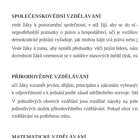
SPOLEČENSKOVĚDNÍ VZDĚLÁVÁNÍ
vede žáky k porozumění společnosti, v níž žijí, aby se do ní 
nejpotřebnější poznatky o právu a hospodářství, učí je rozliš
demokratické jednání vyžaduje, jak mohou hájit svá práva nebo ja
Vede žáky k tomu, aby neměli předsudky vůči jiným lidem, národům
dovednost žáků orientovat se v nabídce masových médií (tisk, rozhl
PŘÍRODOVĚDNÉ VZDĚLÁVÁNÍ
učí žáky rozumět jevům, dějům, principům a zákonům vybraných o
k odpovědnosti a k jednání podle zásad udržitelného rozvoje. Skl
V jednotlivých oborech vzdělání jsou rozdílné nároky na jedn
jednotlivých složek přírodovědného vzdělávání. Pokud obor vzd
vzdělávání na potřebnou míru.
MATEMATICKÉ VZDĚLÁVÁNÍ