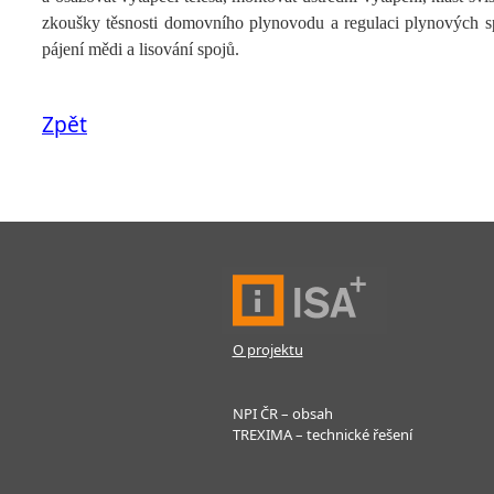
zkoušky těsnosti domovního plynovodu a regulaci plynových spo
pájení mědi a lisování spojů.
Zpět
O projektu
NPI ČR – obsah
TREXIMA – technické řešení