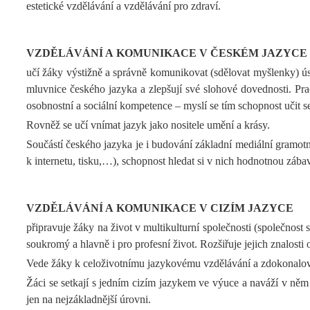
estetické vzdělávání a vzdělávání pro zdraví.
VZDĚLÁVÁNÍ A KOMUNIKACE V ČESKÉM JAZYCE
učí žáky výstižně a správně komunikovat (sdělovat myšlenky) ústn
mluvnice českého jazyka a zlepšují své slohové dovednosti. Pracu
osobnostní a sociální kompetence – myslí se tím schopnost učit se
Rovněž se učí vnímat jazyk jako nositele umění a krásy.
Součástí českého jazyka je i budování základní mediální gramot
k internetu, tisku,…), schopnost hledat si v nich hodnotnou zába
VZDĚLÁVÁNÍ A KOMUNIKACE V CIZÍM JAZYCE
připravuje žáky na život v multikulturní společnosti (společnost 
soukromý a hlavně i pro profesní život. Rozšiřuje jejich znalosti 
Vede žáky k celoživotnímu jazykovému vzdělávání a zdokonalován
Žáci se setkají s jedním cizím jazykem ve výuce a naváží v něm n
jen na nejzákladnější úrovni.