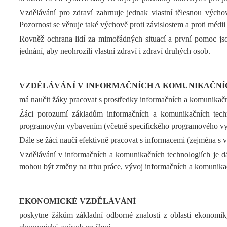
Vzdělávání pro zdraví zahrnuje jednak vlastní tělesnou výcho
Pozornost se věnuje také výchově proti závislostem a proti médi
Rovněž ochrana lidí za mimořádných situací a první pomoc jsou 
jednání, aby neohrozili vlastní zdraví i zdraví druhých osob.
VZDĚLÁVÁNÍ V INFORMAČNÍCH A KOMUNIKAČNÍ
má naučit žáky pracovat s prostředky informačních a komunikačn
Žáci porozumí základům informačních a komunikačních techno
programovým vybavením (včetně specifického programového vybav
Dále se žáci naučí efektivně pracovat s informacemi (zejména s
Vzdělávání v informačních a komunikačních technologiích je dál
mohou být změny na trhu práce, vývoj informačních a komunikač
EKONOMICKÉ VZDĚLÁVÁNÍ
poskytne žákům základní odborné znalosti z oblasti ekonomiky