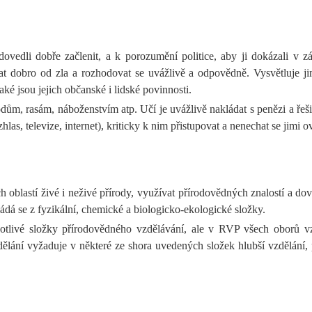
dovedli dobře začlenit, a k porozumění politice, aby ji dokázali v
ovat dobro od zla a rozhodovat se uvážlivě a odpovědně. Vysvětluje
ké jsou jejich občanské i lidské povinnosti.
, rasám, náboženstvím atp. Učí je uvážlivě nakládat s penězi a řešit je
as, televize, internet), kriticky k nim přistupovat a nenechat se jimi o
blastí živé i neživé přírody, využívat přírodovědných znalostí a dov
ádá se z fyzikální, chemické a biologicko-ekologické složky.
otlivé složky přírodovědného vzdělávání, ale v RVP všech oborů vz
ělání vyžaduje v některé ze shora uvedených složek hlubší vzdělání, 