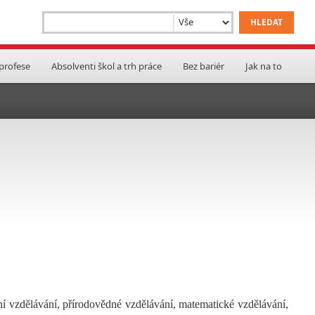
 profese
Absolventi škol a trh práce
Bez bariér
Jak na to
ní vzdělávání, přírodovědné vzdělávání, matematické vzdělávání,