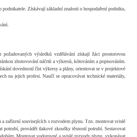
podnikatele. Získávají základní znalosti o hospodaření podniku,
vání.
požadovaných výsledků vzdělávání získají žáci prostorovou
 stránkou zhotovování náčrtů a výkresů, kótováním a popisováním.
kání dovedností číst výkresy a plány, orientovat se v projektové
ech na jejich profesi. Naučí se opracovávat technické materiály,
 zařízení souvisejících s rozvodem plynu. Tzn. montovat svislé
 potrubí, provádět tlakové zkoušky těsností potrubí. Sestavovat
 nádobám. Montovat vodorovné a svislé rozvody plynu, vykonávat