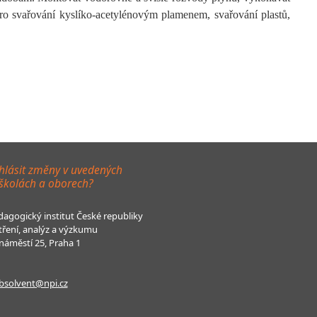
pro svařování kyslíko-acetylénovým plamenem, svařování plastů,
hlásit změny v uvedených
 školách a oborech?
agogický institut České republiky
tření, analýz a výzkumu
áměstí 25, Praha 1
bsolvent@npi.cz