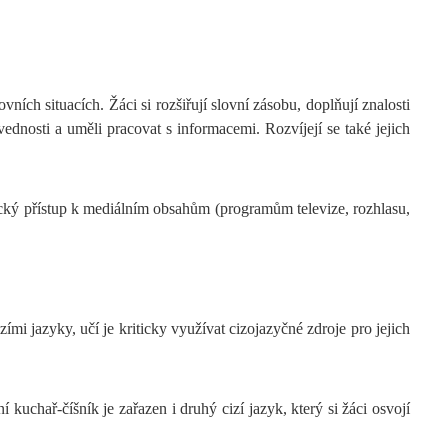
ích situacích. Žáci si rozšiřují slovní zásobu, doplňují znalosti
vednosti a uměli pracovat s informacemi. Rozvíjejí se také jejich
ický přístup k mediálním obsahům (programům televize, rozhlasu,
ími jazyky, učí je kriticky využívat cizojazyčné zdroje pro jejich
kuchař-číšník je zařazen i druhý cizí jazyk, který si žáci osvojí