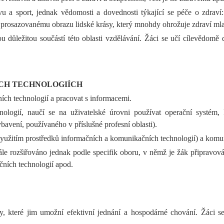
vu a sport, jednak vědomosti a dovednosti týkající se péče o zdraví
i prosazovanému obrazu lidské krásy, který mnohdy ohrožuje zdraví mla
důležitou součástí této oblasti vzdělávání. Žáci se učí cílevědomě 
CH TECHNOLOGIÍCH
ích technologií a pracovat s informacemi.
logií, naučí se na uživatelské úrovni používat operační systém,
ení, používaného v příslušné profesní oblasti).
 využitím prostředků informačních a komunikačních technologií) a komu
e rozšiřováno jednak podle specifik oboru, v němž je žák připravován
ních technologií apod.
, které jim umožní efektivní jednání a hospodárné chování. Žáci se