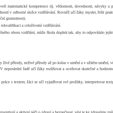
oveň matematické kompetence (tj. vědomosti, dovednosti, návyky a p
ostí v odborné složce vzdělávání. Rovněž učí žáky myslet, řešit prak
nční gramotnost).
ekvalifikaci a celoživotní vzdělávání.
šného oboru vzdělání, může škola doplnit tak, aby to odpovídalo je
y živé přírody, neživé přírody až po krásu v umění a v užitém umění, vč
 V neposlední řadě učí žáky rozlišovat a oceňovat skutečné a hodnot
ráce s textem; žáci se učí vyjadřovat své prožitky, interpretovat text
reventivní a aktivní péči o zdraví a bezpečnost, vést je ke zdravému zp