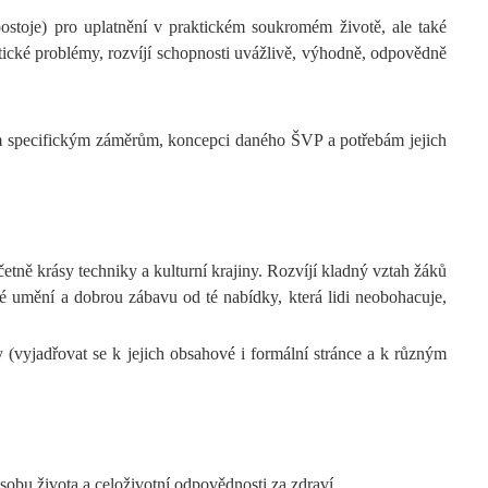
ostoje) pro uplatnění v praktickém soukromém životě, ale také
tické problémy, rozvíjí schopnosti uvážlivě, výhodně, odpovědně
jím specifickým záměrům, koncepci daného ŠVP a potřebám jejich
etně krásy techniky a kulturní krajiny. Rozvíjí kladný vztah žáků
né umění a dobrou zábavu od té nabídky, která lidi neobohacuje,
y (vyjadřovat se k jejich obsahové i formální stránce a k různým
ůsobu života a celoživotní odpovědnosti za zdraví.