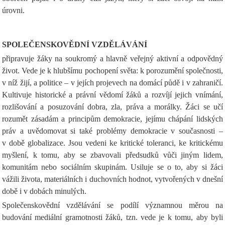
úrovni.
SPOLEČENSKOVĚDNÍ VZDĚLÁVÁNÍ
připravuje žáky na soukromý a hlavně veřejný aktivní a odpovědný
život. Vede je k hlubšímu pochopení světa: k porozumění společnosti,
v níž žijí, a politice – v jejích projevech na domácí půdě i v zahraničí.
Kultivuje historické a právní vědomí žáků a rozvíjí jejich vnímání,
rozlišování a posuzování dobra, zla, práva a morálky. Žáci se učí
rozumět zásadám a principům demokracie, jejímu chápání lidských
práv a uvědomovat si také problémy demokracie v současnosti –
v době globalizace. Jsou vedeni ke kritické toleranci, ke kritickému
myšlení, k tomu, aby se zbavovali předsudků vůči jiným lidem,
komunitám nebo sociálním skupinám. Usiluje se o to, aby si žáci
vážili života, materiálních i duchovních hodnot, vytvořených v dnešní
době i v dobách minulých.
Společenskovědní vzdělávání se podílí významnou měrou na
budování mediální gramotnosti žáků, tzn. vede je k tomu, aby byli