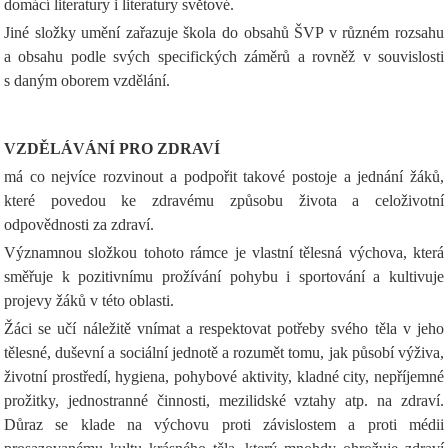
domácí literatury i literatury světové.
Jiné složky umění zařazuje škola do obsahů ŠVP v různém rozsahu
a obsahu podle svých specifických záměrů a rovněž v souvislosti
s daným oborem vzdělání.
VZDĚLÁVÁNÍ PRO ZDRAVÍ
má co nejvíce rozvinout a podpořit takové postoje a jednání žáků,
které povedou ke zdravému způsobu života a celoživotní
odpovědnosti za zdraví.
Významnou složkou tohoto rámce je vlastní tělesná výchova, která
směřuje k pozitivnímu prožívání pohybu i sportování a kultivuje
projevy žáků v této oblasti.
Žáci se učí náležitě vnímat a respektovat potřeby svého těla v jeho
tělesné, duševní a sociální jednotě a rozumět tomu, jak působí výživa,
životní prostředí, hygiena, pohybové aktivity, kladné city, nepříjemné
prožitky, jednostranné činnosti, mezilidské vztahy atp. na zdraví.
Důraz se klade na výchovu proti závislostem a proti médii