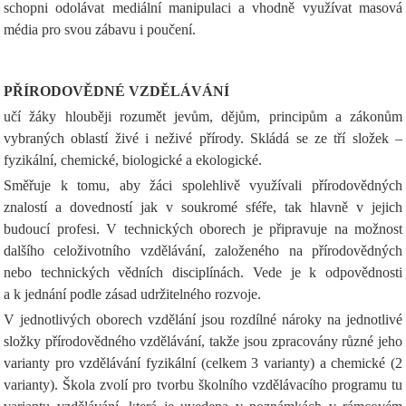
schopni odolávat mediální manipulaci a vhodně využívat masová
média pro svou zábavu i poučení.
PŘÍRODOVĚDNÉ VZDĚLÁVÁNÍ
učí žáky hlouběji rozumět jevům, dějům, principům a zákonům
vybraných oblastí živé i neživé přírody. Skládá se ze tří složek –
fyzikální, chemické, biologické a ekologické.
Směřuje k tomu, aby žáci spolehlivě využívali přírodovědných
znalostí a dovedností jak v soukromé sféře, tak hlavně v jejich
budoucí profesi. V technických oborech je připravuje na možnost
dalšího celoživotního vzdělávání, založeného na přírodovědných
nebo technických vědních disciplínách. Vede je k odpovědnosti
a k jednání podle zásad udržitelného rozvoje.
V jednotlivých oborech vzdělání jsou rozdílné nároky na jednotlivé
složky přírodovědného vzdělávání, takže jsou zpracovány různé jeho
varianty pro vzdělávání fyzikální (celkem 3 varianty) a chemické (2
varianty). Škola zvolí pro tvorbu školního vzdělávacího programu tu