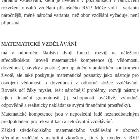
variantu vzdělávání, která je uvedena v poznámkách v rámcovém
rozvržení obsahů vzdělání příslušného RVP. Může volit i variantu
náročnější, méně náročná varianta, než obor vzdělání vyžaduje, není
přípustná.
MATEMATICKÉ VZDĚLÁVÁNÍ
má v odborném školství dvojí funkci: rozvíjí na náležitou
středoškolskou úroveň matematické kompetence (tj. vědomosti,
dovednosti, návyky a postoje) pro uplatnění v praktickém soukromém
životě, ale také poskytuje matematické poznatky jako nástroje pro
osvojení vědomostí a dovedností v odborné složce vzdělávání.
Rovněž učí žáky myslet, řešit náročnější problémy, rozvíjí nástroje
jejich finanční gramotnosti (tj. schopnosti uvážlivě, výhodně,
odpovědně a realisticky nakládat se svými finančními prostředky).
Matematické kompetence jsou v neposlední řadě nezanedbatelným
předpokladem pro rekvalifikaci a celoživotní vzdělávání.
Základ středoškolského matematického vzdělávání v oborech
středního vzdělání s maturitní zkouškou, který je uveden v RVP