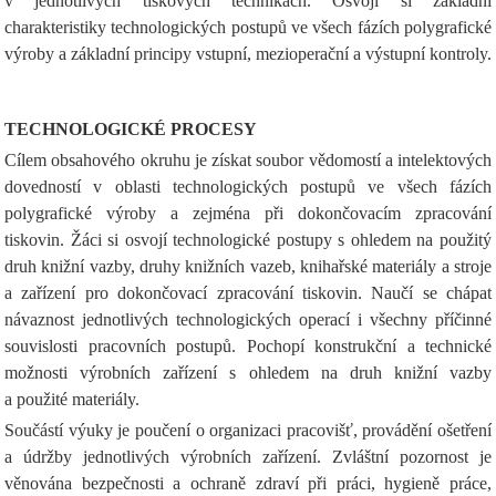
v jednotlivých tiskových technikách. Osvojí si základní
charakteristiky technologických postupů ve všech fázích polygrafické
výroby a základní principy vstupní, mezioperační a výstupní kontroly.
TECHNOLOGICKÉ PROCESY
Cílem obsahového okruhu je získat soubor vědomostí a intelektových
dovedností v oblasti technologických postupů ve všech fázích
polygrafické výroby a zejména při dokončovacím zpracování
tiskovin. Žáci si osvojí technologické postupy s ohledem na použitý
druh knižní vazby, druhy knižních vazeb, knihařské materiály a stroje
a zařízení pro dokončovací zpracování tiskovin. Naučí se chápat
návaznost jednotlivých technologických operací i všechny příčinné
souvislosti pracovních postupů. Pochopí konstrukční a technické
možnosti výrobních zařízení s ohledem na druh knižní vazby
a použité materiály.
Součástí výuky je poučení o organizaci pracovišť, provádění ošetření
a údržby jednotlivých výrobních zařízení. Zvláštní pozornost je
věnována bezpečnosti a ochraně zdraví při práci, hygieně práce,