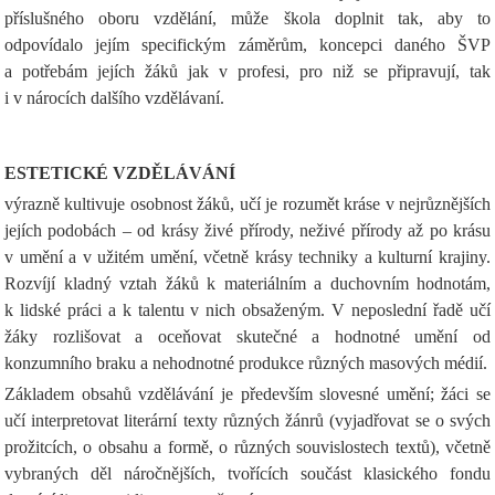
příslušného oboru vzdělání, může škola doplnit tak, aby to
odpovídalo jejím specifickým záměrům, koncepci daného ŠVP
a potřebám jejích žáků jak v profesi, pro niž se připravují, tak
i v nárocích dalšího vzdělávaní.
ESTETICKÉ VZDĚLÁVÁNÍ
výrazně kultivuje osobnost žáků, učí je rozumět kráse v nejrůznějších
jejích podobách – od krásy živé přírody, neživé přírody až po krásu
v umění a v užitém umění, včetně krásy techniky a kulturní krajiny.
Rozvíjí kladný vztah žáků k materiálním a duchovním hodnotám,
k lidské práci a k talentu v nich obsaženým. V neposlední řadě učí
žáky rozlišovat a oceňovat skutečné a hodnotné umění od
konzumního braku a nehodnotné produkce různých masových médií.
Základem obsahů vzdělávání je především slovesné umění; žáci se
učí interpretovat literární texty různých žánrů (vyjadřovat se o svých
prožitcích, o obsahu a formě, o různých souvislostech textů), včetně
vybraných děl náročnějších, tvořících součást klasického fondu