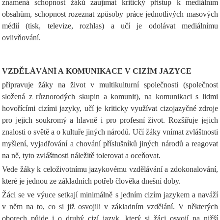
znamená schopnost žáků zaujímat kritický přístup k mediálním
obsahům, schopnost rozeznat způsoby práce jednotlivých masových
médií (tisk, televize, rozhlas) a učí je odolávat mediálnímu
ovlivňování.
VZDĚLÁVÁNÍ A KOMUNIKACE V CIZÍM JAZYCE
připravuje žáky na život v multikulturní společnosti (společnost
složená z různorodých skupin a komunit), na komunikaci s lidmi
hovořícími cizími jazyky, učí je kriticky využívat cizojazyčné zdroje
pro jejich soukromý a hlavně i pro profesní život. Rozšiřuje jejich
znalosti o světě a o kultuře jiných národů. Učí žáky vnímat zvláštnosti
myšlení, vyjadřování a chování příslušníků jiných národů a reagovat
na ně, tyto zvláštnosti náležitě tolerovat a oceňovat.
Vede žáky k celoživotnímu jazykovému vzdělávání a zdokonalování,
které je jednou ze základních potřeb člověka dnešní doby.
Žáci se ve výuce setkají minimálně s jedním cizím jazykem a naváží
v něm na to, co si již osvojili v základním vzdělání. V některých
oborech půjde i o druhý cizí jazyk, který si žáci osvojí na nižší