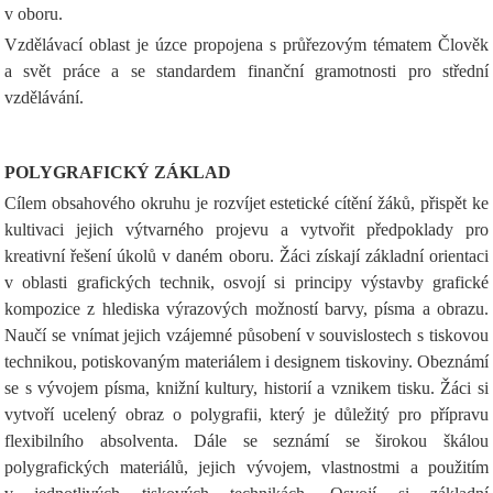
v oboru.
Vzdělávací oblast je úzce propojena s průřezovým tématem Člověk
a svět práce a se standardem finanční gramotnosti pro střední
vzdělávání.
POLYGRAFICKÝ ZÁKLAD
Cílem obsahového okruhu je rozvíjet estetické cítění žáků, přispět ke
kultivaci jejich výtvarného projevu a vytvořit předpoklady pro
kreativní řešení úkolů v daném oboru. Žáci získají základní orientaci
v oblasti grafických technik, osvojí si principy výstavby grafické
kompozice z hlediska výrazových možností barvy, písma a obrazu.
Naučí se vnímat jejich vzájemné působení v souvislostech s tiskovou
technikou, potiskovaným materiálem i designem tiskoviny. Obeznámí
se s vývojem písma, knižní kultury, historií a vznikem tisku. Žáci si
vytvoří ucelený obraz o polygrafii, který je důležitý pro přípravu
flexibilního absolventa. Dále se seznámí se širokou škálou
polygrafických materiálů, jejich vývojem, vlastnostmi a použitím