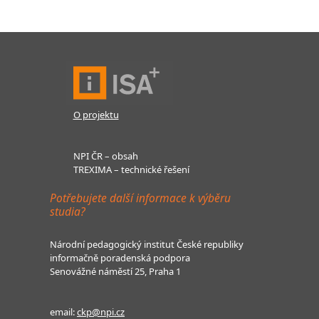
O projektu
NPI ČR – obsah
TREXIMA – technické řešení
Potřebujete další informace k výběru
studia?
Národní pedagogický institut České republiky
informačně poradenská podpora
Senovážné náměstí 25, Praha 1
email:
ckp@npi.cz