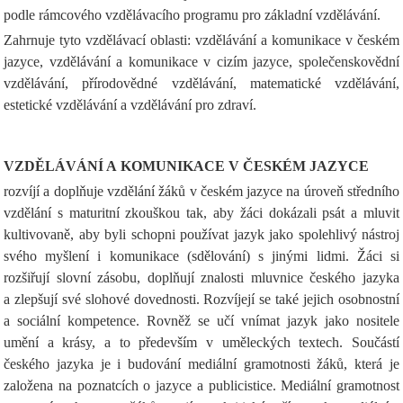
podle rámcového vzdělávacího programu pro základní vzdělávání.
Zahrnuje tyto vzdělávací oblasti: vzdělávání a komunikace v českém
jazyce, vzdělávání a komunikace v cizím jazyce, společenskovědní
vzdělávání, přírodovědné vzdělávání, matematické vzdělávání,
estetické vzdělávání a vzdělávání pro zdraví.
VZDĚLÁVÁNÍ A KOMUNIKACE V ČESKÉM JAZYCE
rozvíjí a doplňuje vzdělání žáků v českém jazyce na úroveň středního
vzdělání s maturitní zkouškou tak, aby žáci dokázali psát a mluvit
kultivovaně, aby byli schopni používat jazyk jako spolehlivý nástroj
svého myšlení i komunikace (sdělování) s jinými lidmi. Žáci si
rozšiřují slovní zásobu, doplňují znalosti mluvnice českého jazyka
a zlepšují své slohové dovednosti. Rozvíjejí se také jejich osobnostní
a sociální kompetence. Rovněž se učí vnímat jazyk jako nositele
umění a krásy, a to především v uměleckých textech. Součástí
českého jazyka je i budování mediální gramotnosti žáků, která je
založena na poznatcích o jazyce a publicistice. Mediální gramotnost