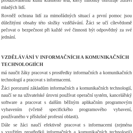
prosazovanému kultu krásného těla, který mnohdy ohrožuje zdraví
mladých lidí.
Rovněž ochrana lidí za mimořádných situací a první pomoc jsou
důležitými obsahy této složky vzdělávání. Žáci se učí cílevědomě
pečovat o bezpečnost při každé své činnosti být odpovědný za své
jednání.
VZDĚLÁVÁNÍ V INFORMAČNÍCH A KOMUNIKAČNÍCH
TECHNOLOGIÍCH
má naučit žáky pracovat s prostředky informačních a komunikačních
technologií a pracovat s informacemi.
Žáci porozumí základům informačních a komunikačních technologií,
naučí se na uživatelské úrovni používat operační systém, kancelářský
software a pracovat s dalším běžným aplikačním programovým
vybavením (včetně specifického programového vybavení,
používaného v příslušné profesní oblasti).
Dále se žáci naučí efektivně pracovat s informacemi (zejména
s využitím prostředků informačních a komunikačních technologií)