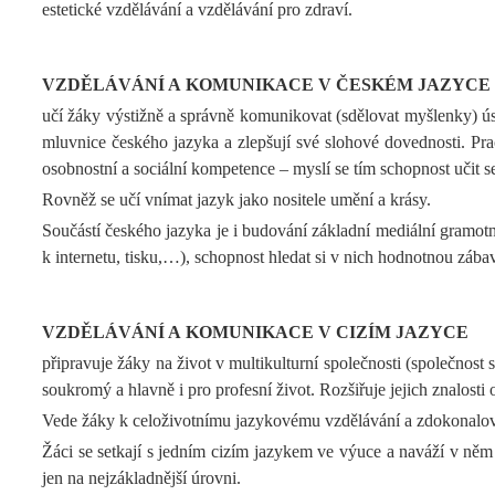
estetické vzdělávání a vzdělávání pro zdraví.
VZDĚLÁVÁNÍ A KOMUNIKACE V ČESKÉM JAZYCE
učí žáky výstižně a správně komunikovat (sdělovat myšlenky) ústn
mluvnice českého jazyka a zlepšují své slohové dovednosti. Pracu
osobnostní a sociální kompetence – myslí se tím schopnost učit se
Rovněž se učí vnímat jazyk jako nositele umění a krásy.
Součástí českého jazyka je i budování základní mediální gramot
k internetu, tisku,…), schopnost hledat si v nich hodnotnou zába
VZDĚLÁVÁNÍ A KOMUNIKACE V CIZÍM JAZYCE
připravuje žáky na život v multikulturní společnosti (společnost 
soukromý a hlavně i pro profesní život. Rozšiřuje jejich znalosti 
Vede žáky k celoživotnímu jazykovému vzdělávání a zdokonalován
Žáci se setkají s jedním cizím jazykem ve výuce a naváží v něm n
jen na nejzákladnější úrovni.