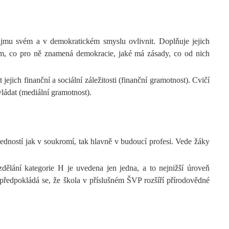
 zájmu svém a v demokratickém smyslu ovlivnit. Doplňuje jejich
 jim, co pro ně znamená demokracie, jaké má zásady, co od nich
jich finanční a sociální záležitosti (finanční gramotnost). Cvičí
vládat (mediální gramotnost).
edností jak v soukromí, tak hlavně v budoucí profesi. Vede žáky
dělání kategorie H je uvedena jen jedna, a to nejnižší úroveň
předpokládá se, že škola v příslušném ŠVP rozšíří přírodovědné