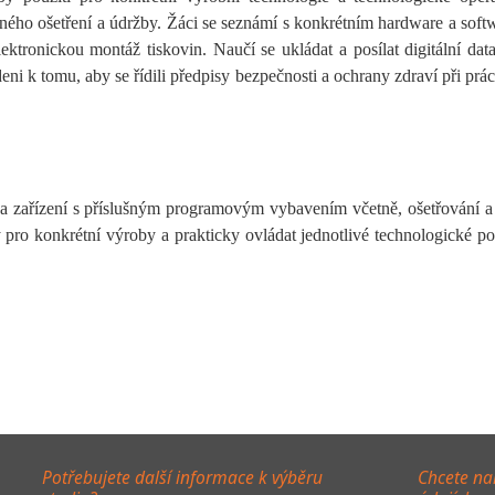
ého ošetření a údržby. Žáci se seznámí s konkrétním hardware a softw
lektronickou montáž tiskovin. Naučí se ukládat a posílat digitální da
eni k tomu, aby se řídili předpisy bezpečnosti a ochrany zdraví při prá
 a zařízení s příslušným programovým vybavením včetně, ošetřování a 
y pro konkrétní výroby a prakticky ovládat jednotlivé technologické p
Potřebujete další informace k výběru
Chcete na