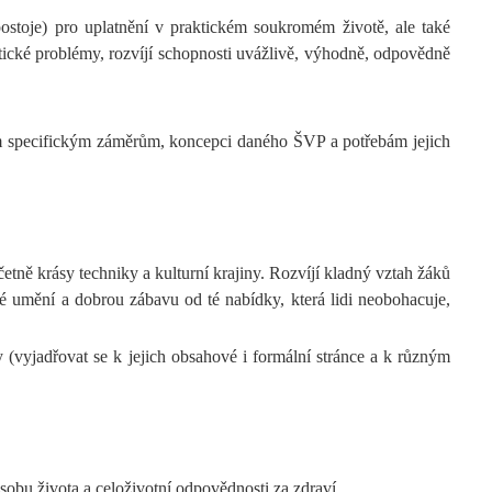
ostoje) pro uplatnění v praktickém soukromém životě, ale také
tické problémy, rozvíjí schopnosti uvážlivě, výhodně, odpovědně
jím specifickým záměrům, koncepci daného ŠVP a potřebám jejich
etně krásy techniky a kulturní krajiny. Rozvíjí kladný vztah žáků
né umění a dobrou zábavu od té nabídky, která lidi neobohacuje,
y (vyjadřovat se k jejich obsahové i formální stránce a k různým
ůsobu života a celoživotní odpovědnosti za zdraví.