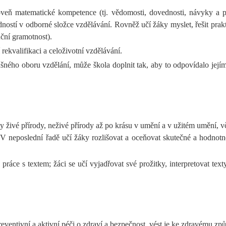
oveň matematické kompetence (tj. vědomosti, dovednosti, návyky a p
ostí v odborné složce vzdělávání. Rovněž učí žáky myslet, řešit prak
nční gramotnost).
ekvalifikaci a celoživotní vzdělávání.
šného oboru vzdělání, může škola doplnit tak, aby to odpovídalo je
y živé přírody, neživé přírody až po krásu v umění a v užitém umění, vč
 V neposlední řadě učí žáky rozlišovat a oceňovat skutečné a hodnot
ráce s textem; žáci se učí vyjadřovat své prožitky, interpretovat text
reventivní a aktivní péči o zdraví a bezpečnost, vést je ke zdravému zp