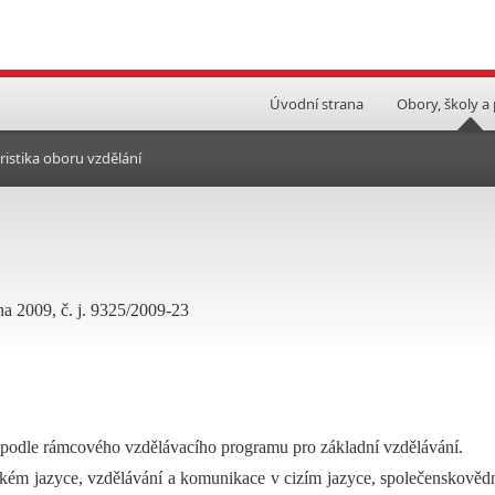
Úvodní strana
Obory, školy a
ristika oboru vzdělání
na 2009, č. j. 9325/2009-23
 podle rámcového vzdělávacího programu pro základní vzdělávání.
ském jazyce, vzdělávání a komunikace v cizím jazyce, společenskověd