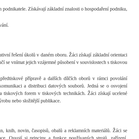
podnikatele. Získávají základní znalosti o hospodaření podniku,
vání.
ativní řešení úkolů v daném oboru. Žáci získají základní orientaci
učí se vnímat jejich vzájemné působení v souvislostech s tiskovou
předtiskové přípravě a dalších dílčích oborů v rámci povolání
komunikaci a distribuci datových souborů. Jedná se o osvojení
a tiskových forem v tiskových technikách. Žáci získají ucelené
robu nebo složitější publikace.
, knih, novin, časopisů, obalů a reklamních materiálů. Žáci se
ce. Osvojí si principy a funkce používaných strojů, zařízení,