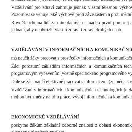
Vzdělávání pro zdraví zahrnuje jednak vlastní tělesnou výcho
Pozornost se věnuje také výchově proti závislostem a proti médi
Rovněž ochrana lidí za mimořádných situací a první pomoc jsou 
jednání, aby neohrozili vlastní zdraví i zdraví druhých osob.
VZDĚLÁVÁNÍ V INFORMAČNÍCH A KOMUNIKAČNÍ
má naučit žáky pracovat s prostředky informačních a komunikačn
Žáci porozumí základům informačních a komunikačních techno
programovým vybavením (včetně specifického programového vybav
Dále se žáci naučí efektivně pracovat s informacemi (zejména s
Vzdělávání v informačních a komunikačních technologiích je dál
mohou být změny na trhu práce, vývoj informačních a komunikač
EKONOMICKÉ VZDĚLÁVÁNÍ
poskytne žákům základní odborné znalosti z oblasti ekonomiky