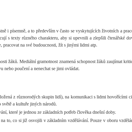
ě i písemně, a to především v často se vyskytujících životních a pracovn
jí s texty různého charakteru, aby si upevnili a zlepšili čtenářské do
, pracovat na své budoucnosti, žít s jinými lidmi atp.
nosti žáků. Mediální gramotnost znamená schopnost žáků zaujímat krit
vu nebo poučení a nenechat se jimi ovládat.
složená z různorodých skupin lidí), na komunikaci s lidmi hovořícími ciz
o světě a kultuře jiných národů.
í, které je jednou ze základních potřeb člověka dnešní doby.
a to, co si již osvojili v základním vzdělávání. Pouze v oboru vzdělání 