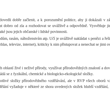
dovedli dobře začlenit, a k porozumění politice, aby ji dokázali v
ovat dobro od zla a rozhodovat se uvážlivě a odpovědně. Vysvětluje
ké jsou jejich občanské i lidské povinnosti.
, rasám, náboženstvím atp. Učí je uvážlivě nakládat s penězi a řešit je
as, televize, internet), kriticky k nim přistupovat a nenechat se jimi o
blastí živé i neživé přírody, využívat přírodovědných znalostí a dov
ádá se z fyzikální, chemické a biologicko-ekologické složky.
otlivé složky přírodovědného vzdělávání, ale v RVP všech oborů vz
ělání vyžaduje v některé ze shora uvedených složek hlubší vzdělání, 