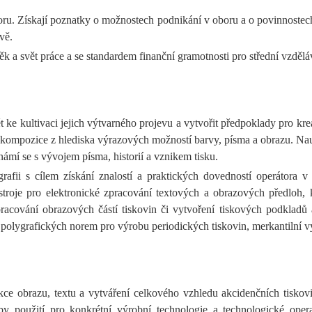
ru. Získají poznatky o možnostech podnikání v oboru a o povinnostech 
vě.
 a svět práce a se standardem finanční gramotnosti pro střední vzdělá
t ke kultivaci jejich výtvarného projevu a vytvořit předpoklady pro kre
ké kompozice z hlediska výrazových možností barvy, písma a obrazu. Na
ámí se s vývojem písma, historií a vznikem tisku.
afii s cílem získání znalostí a praktických dovedností operátora v 
stroje pro elektronické zpracování textových a obrazových předloh, 
acování obrazových částí tiskovin či vytvoření tiskových podkladů 
olygrafických norem pro výrobu periodických tiskovin, merkantilní vý
ce obrazu, textu a vytváření celkového vzhledu akcidenčních tiskovin
by použití pro konkrétní výrobní technologie a technologické opera