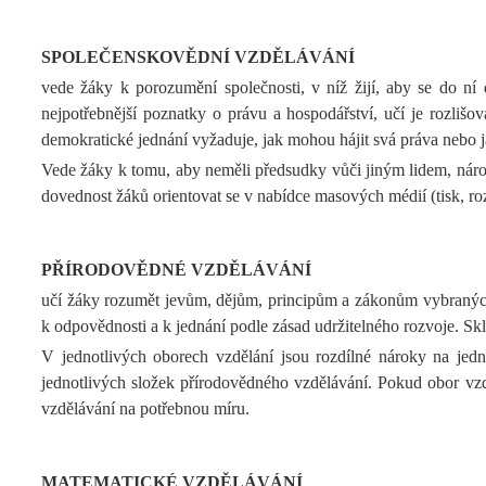
SPOLEČENSKOVĚDNÍ VZDĚLÁVÁNÍ
vede žáky k porozumění společnosti, v níž žijí, aby se do ní 
nejpotřebnější poznatky o právu a hospodářství, učí je rozliš
demokratické jednání vyžaduje, jak mohou hájit svá práva nebo ja
Vede žáky k tomu, aby neměli předsudky vůči jiným lidem, národům
dovednost žáků orientovat se v nabídce masových médií (tisk, rozhl
PŘÍRODOVĚDNÉ VZDĚLÁVÁNÍ
učí žáky rozumět jevům, dějům, principům a zákonům vybraných o
k odpovědnosti a k jednání podle zásad udržitelného rozvoje. Skl
V jednotlivých oborech vzdělání jsou rozdílné nároky na jedn
jednotlivých složek přírodovědného vzdělávání. Pokud obor vzd
vzdělávání na potřebnou míru.
MATEMATICKÉ VZDĚLÁVÁNÍ