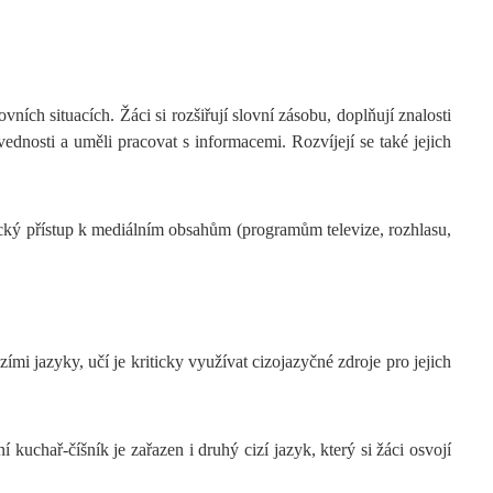
ích situacích. Žáci si rozšiřují slovní zásobu, doplňují znalosti
vednosti a uměli pracovat s informacemi. Rozvíjejí se také jejich
ický přístup k mediálním obsahům (programům televize, rozhlasu,
ími jazyky, učí je kriticky využívat cizojazyčné zdroje pro jejich
kuchař-číšník je zařazen i druhý cizí jazyk, který si žáci osvojí