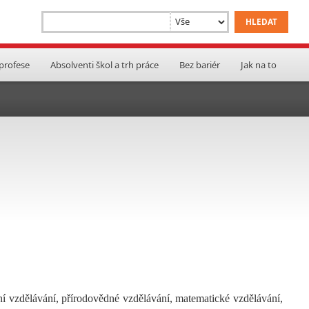
 profese
Absolventi škol a trh práce
Bez bariér
Jak na to
ní vzdělávání, přírodovědné vzdělávání, matematické vzdělávání,