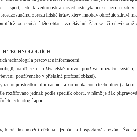
vu a sport, jednak vědomosti a dovednosti týkající se péče o zdraví
i prosazovanému obrazu lidské krásy, který mnohdy ohrožuje zdraví mla
důležitou součástí této oblasti vzdělávání. Žáci se učí cílevědomě 
CH TECHNOLOGIÍCH
ích technologií a pracovat s informacemi.
logií, naučí se na uživatelské úrovni používat operační systém,
ení, používaného v příslušné profesní oblasti).
 využitím prostředků informačních a komunikačních technologií) a komu
e rozšiřováno jednak podle specifik oboru, v němž je žák připravován
ních technologií apod.
, které jim umožní efektivní jednání a hospodárné chování. Žáci se