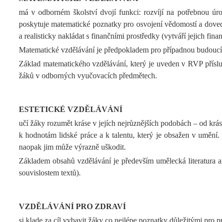
má v odborném školství dvojí funkci: rozvíjí na potřebnou úr
poskytuje matematické poznatky pro osvojení vědomostí a dovedn
a realisticky nakládat s finančními prostředky (vytváří jejich fina
Matematické vzdělávání je předpokladem pro případnou budoucí r
Základ matematického vzdělávání, který je uveden v RVP příslu
žáků v odborných vyučovacích předmětech.
ESTETICKÉ VZDĚLÁVÁNÍ
učí žáky rozumět kráse v jejích nejrůznějších podobách – od krás
k hodnotám lidské práce a k talentu, který je obsažen v umění.
naopak jim může výrazně uškodit.
Základem obsahů vzdělávání je především umělecká literatura a p
souvislostem textů).
VZDĚLÁVÁNÍ PRO ZDRAVÍ
si klade za cíl vybavit žáky co nejlépe poznatky důležitými pro p