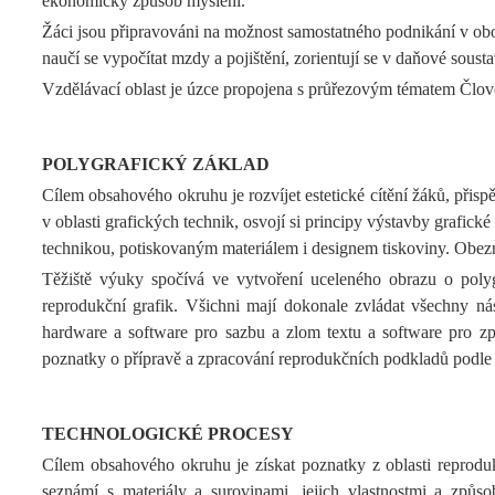
ekonomický způsob myšlení.
Žáci jsou připravováni na možnost samostatného podnikání v obo
naučí se vypočítat mzdy a pojištění, zorientují se v daňové sousta
Vzdělávací oblast je úzce propojena s průřezovým tématem Člověk
POLYGRAFICKÝ ZÁKLAD
Cílem obsahového okruhu je rozvíjet estetické cítění žáků, přispě
v oblasti grafických technik, osvojí si principy výstavby grafic
technikou, potiskovaným materiálem i designem tiskoviny. Obezn
Těžiště výuky spočívá ve vytvoření uceleného obrazu o polygr
reprodukční grafik. Všichni mají dokonale zvládat všechny ná
hardware a software pro sazbu a zlom textu a software pro zpr
poznatky o přípravě a zpracování reprodukčních podkladů podle p
TECHNOLOGICKÉ PROCESY
Cílem obsahového okruhu je získat poznatky z oblasti reproduk
seznámí s materiály a surovinami, jejich vlastnostmi a způso