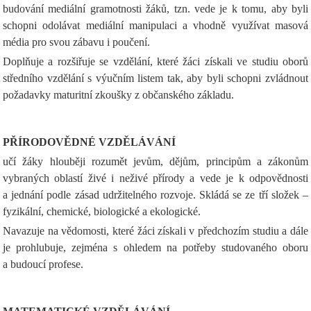
budování mediální gramotnosti žáků, tzn. vede je k tomu, aby byli
schopni odolávat mediální manipulaci a vhodně využívat masová
média pro svou zábavu i poučení.
Doplňuje a rozšiřuje se vzdělání, které žáci získali ve studiu oborů
středního vzdělání s výučním listem tak, aby byli schopni zvládnout
požadavky maturitní zkoušky z občanského základu.
PŘÍRODOVĚDNÉ VZDĚLÁVÁNÍ
učí žáky hlouběji rozumět jevům, dějům, principům a zákonům
vybraných oblastí živé i neživé přírody a vede je k odpovědnosti
a jednání podle zásad udržitelného rozvoje. Skládá se ze tří složek –
fyzikální, chemické, biologické a ekologické.
Navazuje na vědomosti, které žáci získali v předchozím studiu a dále
je prohlubuje, zejména s ohledem na potřeby studovaného oboru
a budoucí profese.