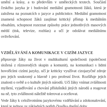
umění a krásy, a to především v uměleckých textech. Součástí
českého jazyka je i budování mediální gramotnosti žáků, která je
založena na poznatcích o jazyce a publicistice. Mediální gramotnost
znamená schopnost žáků zaujímat kritický přístup k mediálním
obsahům, schopnost rozeznat způsoby práce jednotlivých masových
médií (tisk, televize, rozhlas) a učí je odolávat mediálnímu
ovlivňování.
VZDĚLÁVÁNÍ A KOMUNIKACE V CIZÍM JAZYCE
připravuje žáky na život v multikulturní společnosti (společnost
složená z různorodých skupin a komunit), na komunikaci s lidmi
hovořícími cizími jazyky, učí je kriticky využívat cizojazyčné zdroje
pro jejich soukromý a hlavně i pro profesní život. Rozšiřuje jejich
znalosti o světě a o kultuře jiných národů. Učí žáky vnímat zvláštnosti
myšlení, vyjadřování a chování příslušníků jiných národů a reagovat
na ně, tyto zvláštnosti náležitě tolerovat a oceňovat.
Vede žáky k celoživotnímu jazykovému vzdělávání a zdokonalování,
které je jednou ze základních potřeb člověka dnešní doby.