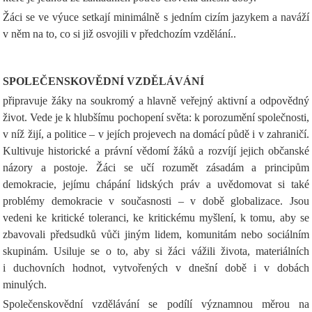
Žáci se ve výuce setkají minimálně s jedním cizím jazykem a naváží
v něm na to, co si již osvojili v předchozím vzdělání..
SPOLEČENSKOVĚDNÍ VZDĚLÁVÁNÍ
připravuje žáky na soukromý a hlavně veřejný aktivní a odpovědný
život. Vede je k hlubšímu pochopení světa: k porozumění společnosti,
v níž žijí, a politice – v jejích projevech na domácí půdě i v zahraničí.
Kultivuje historické a právní vědomí žáků a rozvíjí jejich občanské
názory a postoje. Žáci se učí rozumět zásadám a principům
demokracie, jejímu chápání lidských práv a uvědomovat si také
problémy demokracie v současnosti – v době globalizace. Jsou
vedeni ke kritické toleranci, ke kritickému myšlení, k tomu, aby se
zbavovali předsudků vůči jiným lidem, komunitám nebo sociálním
skupinám. Usiluje se o to, aby si žáci vážili života, materiálních
i duchovních hodnot, vytvořených v dnešní době i v dobách
minulých.
Společenskovědní vzdělávání se podílí významnou měrou na