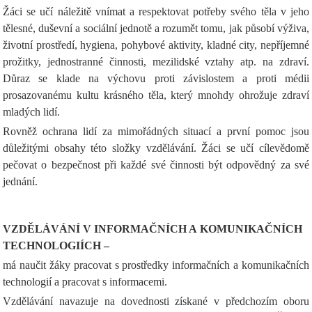
Žáci se učí náležitě vnímat a respektovat potřeby svého těla v jeho
tělesné, duševní a sociální jednotě a rozumět tomu, jak působí výživa,
životní prostředí, hygiena, pohybové aktivity, kladné city, nepříjemné
prožitky, jednostranné činnosti, mezilidské vztahy atp. na zdraví.
Důraz se klade na výchovu proti závislostem a proti médii
prosazovanému kultu krásného těla, který mnohdy ohrožuje zdraví
mladých lidí.
Rovněž ochrana lidí za mimořádných situací a první pomoc jsou
důležitými obsahy této složky vzdělávání. Žáci se učí cílevědomě
pečovat o bezpečnost při každé své činnosti být odpovědný za své
jednání.
VZDĚLÁVÁNÍ V INFORMAČNÍCH A KOMUNIKAČNÍCH
TECHNOLOGIÍCH –
má naučit žáky pracovat s prostředky informačních a komunikačních
technologií a pracovat s informacemi.
Vzdělávání navazuje na dovednosti získané v předchozím oboru