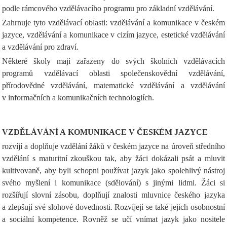
podle rámcového vzdělávacího programu pro základní vzdělávání.
Zahrnuje tyto vzdělávací oblasti: vzdělávání a komunikace v českém
jazyce, vzdělávání a komunikace v cizím jazyce, estetické vzdělávání
a vzdělávání pro zdraví.
Některé školy mají zařazeny do svých školních vzdělávacích
programů vzdělávací oblasti společenskovědní vzdělávání,
přírodovědné vzdělávání, matematické vzdělávání a vzdělávání
v informačních a komunikačních technologiích.
VZDĚLÁVÁNÍ A KOMUNIKACE V ČESKÉM JAZYCE
rozvíjí a doplňuje vzdělání žáků v českém jazyce na úroveň středního
vzdělání s maturitní zkouškou tak, aby žáci dokázali psát a mluvit
kultivovaně, aby byli schopni používat jazyk jako spolehlivý nástroj
svého myšlení i komunikace (sdělování) s jinými lidmi. Žáci si
rozšiřují slovní zásobu, doplňují znalosti mluvnice českého jazyka
a zlepšují své slohové dovednosti. Rozvíjejí se také jejich osobnostní
a sociální kompetence. Rovněž se učí vnímat jazyk jako nositele