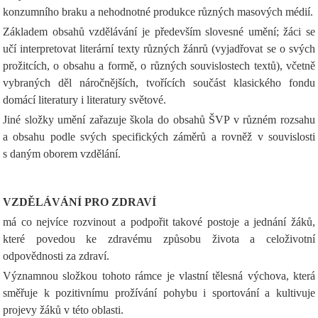
konzumního braku a nehodnotné produkce různých masových médií.
Základem obsahů vzdělávání je především slovesné umění; žáci se
učí interpretovat literární texty různých žánrů (vyjadřovat se o svých
prožitcích, o obsahu a formě, o různých souvislostech textů), včetně
vybraných děl náročnějších, tvořících součást klasického fondu
domácí literatury i literatury světové.
Jiné složky umění zařazuje škola do obsahů ŠVP v různém rozsahu
a obsahu podle svých specifických záměrů a rovněž v souvislosti
s daným oborem vzdělání.
VZDĚLÁVÁNÍ PRO ZDRAVÍ
má co nejvíce rozvinout a podpořit takové postoje a jednání žáků,
které povedou ke zdravému způsobu života a celoživotní
odpovědnosti za zdraví.
Významnou složkou tohoto rámce je vlastní tělesná výchova, která
směřuje k pozitivnímu prožívání pohybu i sportování a kultivuje
projevy žáků v této oblasti.