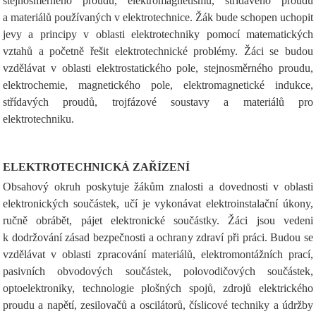
stejnosměrného proudu, elektromagnetismu, střídavého proudu
a materiálů používaných v elektrotechnice. Žák bude schopen uchopit
jevy a principy v oblasti elektrotechniky pomocí matematických
vztahů a početně řešit elektrotechnické problémy. Žáci se budou
vzdělávat v oblasti elektrostatického pole, stejnosměrného proudu,
elektrochemie, magnetického pole, elektromagnetické indukce,
střídavých proudů, trojfázové soustavy a materiálů pro
elektrotechniku.
ELEKTROTECHNICKÁ ZAŘÍZENÍ
Obsahový okruh poskytuje žákům znalosti a dovednosti v oblasti
elektronických součástek, učí je vykonávat elektroinstalační úkony,
ručně obrábět, pájet elektronické součástky. Žáci jsou vedeni
k dodržování zásad bezpečnosti a ochrany zdraví při práci. Budou se
vzdělávat v oblasti zpracování materiálů, elektromontážních prací,
pasivních obvodových součástek, polovodičových součástek,
optoelektroniky, technologie plošných spojů, zdrojů elektrického
proudu a napětí, zesilovačů a oscilátorů, číslicové techniky a údržby