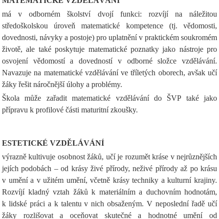
MATEMATICKÉ VZDĚLÁVÁNÍ
má v odborném školství dvojí funkci: rozvíjí na náležitou
středoškolskou úroveň matematické kompetence (tj. vědomosti,
dovednosti, návyky a postoje) pro uplatnění v praktickém soukromém
životě, ale také poskytuje matematické poznatky jako nástroje pro
osvojení vědomostí a dovedností v odborné složce vzdělávání.
Navazuje na matematické vzdělávání ve tříletých oborech, avšak učí
žáky řešit náročnější úlohy a problémy.
Škola může zařadit matematické vzdělávání do ŠVP také jako
přípravu k profilové části maturitní zkoušky.
ESTETICKÉ VZDĚLÁVÁNÍ
výrazně kultivuje osobnost žáků, učí je rozumět kráse v nejrůznějších
jejích podobách – od krásy živé přírody, neživé přírody až po krásu
v umění a v užitém umění, včetně krásy techniky a kulturní krajiny.
Rozvíjí kladný vztah žáků k materiálním a duchovním hodnotám,
k lidské práci a k talentu v nich obsaženým. V neposlední řadě učí
žáky rozlišovat a oceňovat skutečné a hodnotné umění od