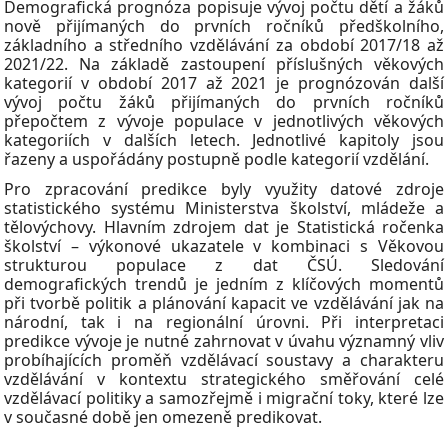
Demografická prognóza popisuje vývoj počtu dětí a žáků
nově přijímaných do prvních ročníků předškolního,
základního a středního vzdělávání za období 2017/18 až
2021/22. Na základě zastoupení příslušných věkových
kategorií v období 2017 až 2021 je prognózován další
vývoj počtu žáků přijímaných do prvních ročníků
přepočtem z vývoje populace v jednotlivých věkových
kategoriích v dalších letech. Jednotlivé kapitoly jsou
řazeny a uspořádány postupně podle kategorií vzdělání.
Pro zpracování predikce byly využity datové zdroje
statistického systému Ministerstva školství, mládeže a
tělovýchovy. Hlavním zdrojem dat je Statistická ročenka
školství – výkonové ukazatele v kombinaci s Věkovou
strukturou populace z dat ČSÚ. Sledování
demografických trendů je jedním z klíčových momentů
při tvorbě politik a plánování kapacit ve vzdělávání jak na
národní, tak i na regionální úrovni. Při interpretaci
predikce vývoje je nutné zahrnovat v úvahu významný vliv
probíhajících proměň vzdělávací soustavy a charakteru
vzdělávání v kontextu strategického směřování celé
vzdělávací politiky a samozřejmě i migrační toky, které lze
v současné době jen omezeně predikovat.