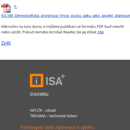
F-
9.0.184_Demograficka_prognoza_Vyvoj_poctu_zaku_jako_aspekt_planovani
Kliknutím na tuto ikonu si můžete publikaci ve formátu PDF buď otevřít
nebo uložit. Pokud nemáte Acrobat Reader, lze jej získat
zde
.
Zpět
O projektu
NPI ČR – obsah
TREXIMA – technické řešení
Potřebujete další informace k výběru