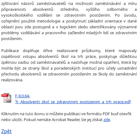
zjišťování názorů zaměstnavatelů na možnosti zaměstnávání a míru
připravenosti absolventů středního, vyššího odborného a
vysokoškolského vzdělání se zdravotním postižením. Po úvodu,
ozřejmění použité metodologie a poskytnutí základní orientace v dané
oblasti jsou zde postupně a v logickém sledu identifikovány významné
problémy vzdělávání a pracovního začlenění mladých lidí se zdravotním
postižením.
Publikace doplňuje dříve realizované průzkumy, které mapovaly
úspěšnost vstupu absolventů škol na trh práce, poskytuje důležitou
zpětnou vazbu od zaměstnavatelů a nastiňuje možná opatření, která by
mohla být ze strany škol a poradenských institucí pro účely usnadnění
přechodu absolventů se zdravotním postižením ze školy do zaměstnání
realizována.
F-9.0.64-
Tr_Absolventi_skol_se_zdravotnim_postizenim_a_trh_prace.pdf
Kliknutím na tuto ikonu si můžete publikaci ve formátu PDF buď otevřít
nebo uložit. Pokud nemáte Acrobat Reader, lze jej získat
zde
.
Zpět