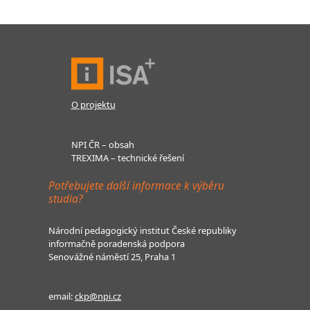
O projektu
NPI ČR – obsah
TREXIMA – technické řešení
Potřebujete další informace k výběru
studia?
Národní pedagogický institut České republiky
informačně poradenská podpora
Senovážné náměstí 25, Praha 1
email:
ckp@npi.cz