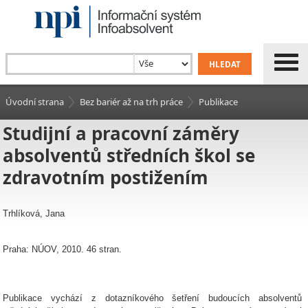
Úvodní strana
Bez bariér až na trh práce
Publikace
Studijní a pracovní záměry
absolventů středních škol se
zdravotním postižením
Trhlíková, Jana
Praha: NÚOV, 2010. 46 stran.
Publikace vychází z dotazníkového šetření budoucích absolventů