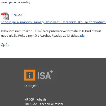
ukazuje určité rozdíly.
F-9.0.54-
Tr_Studijni_a_pracovni_zamery_absolventu_strednich_skol_se_zdravotnim
Kliknutím na tuto ikonu si můžete publikaci ve formátu PDF buď otevřít
nebo uložit. Pokud nemáte Acrobat Reader, lze jej získat
zde
.
Zpět
O projektu
NPI ČR – obsah
TREXIMA – technické řešení