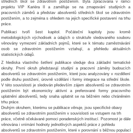
středních škol se zdravotním postižením. Byla zpracována v rámci
projektu VIP Kariéra II a zaměřuje se na zmapování studijních a
pracovních záměrů a představ absolventů středních škol se zdravotním
postižením, a to zejména s ohledem na jejich specifické postavení na trhu
práce.
Publikaci tvoří šest kapitol. Počáteční kapitoly jsou kromě
metodologických východisek a údajích o struktuře sledovaného souboru
věnovány vymezení základních pojmů, které se k tématu zaměstnávání
osob se zdravotním postižením vztahují, a přehledu aktuálních
statistických údajů.
Z hlediska vlastního šetření publikace sleduje dva základní tematické
okruhy. První okruh představují studijní a pracovní záměry budoucích
absolventů se zdravotním postižením, které jsou analyzovány v rozdělení
podle druhu postižení, úrovně vzdělání i formy integrace na střední škole.
V této souvislosti je sledován především zájem absolventů se zdravotním
postižením být ekonomicky aktivní a preferované formy pracovního
uplatnění absolventů, tedy snaha uplatnit se na běžném nebo chráněném
trhu práce.
Druhým okruhem, kterému se publikace věnuje, jsou specifické obavy
absolventů se zdravotním postižením v souvislosti se vstupem na trh
práce, včetně očekávané pomoci poradenských institucí. Pozornost je dále
věnována i vnímání hodnoty jednotlivých aspektů práce z pohledu
absolventů se zdravotním postižením, které v porovnání s běžnou populací