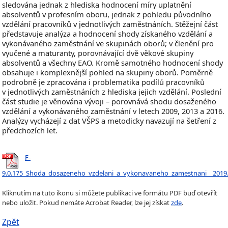
sledována jednak z hlediska hodnocení míry uplatnění
absolventů v profesním oboru, jednak z pohledu původního
vzdělání pracovníků v jednotlivých zaměstnáních. Stěžejní část
představuje analýza a hodnocení shody získaného vzdělání a
vykonávaného zaměstnání ve skupinách oborů; v členění pro
vyučené a maturanty, porovnávající dvě věkové skupiny
absolventů a všechny EAO. Kromě samotného hodnocení shody
obsahuje i komplexnější pohled na skupiny oborů. Poměrně
podrobně je zpracována i problematika podílů pracovníků
v jednotlivých zaměstnáních z hlediska jejich vzdělání. Poslední
část studie je věnována vývoji – porovnává shodu dosaženého
vzdělání a vykonávaného zaměstnání v letech 2009, 2013 a 2016.
Analýzy vycházejí z dat VŠPS a metodicky navazují na šetření z
předchozích let.
F-
9.0.175_Shoda_dosazeneho_vzdelani_a_vykonavaneho_zamestnani__2019
Kliknutím na tuto ikonu si můžete publikaci ve formátu PDF buď otevřít
nebo uložit. Pokud nemáte Acrobat Reader, lze jej získat
zde
.
Zpět