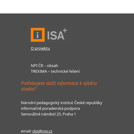
O projektu
NPI ČR – obsah
TREXIMA – technické řešení
Potřebujete další informace k výběru
studia?
Národní pedagogický institut České republiky
informačně poradenská podpora
Senovážné náměstí 25, Praha 1
email:
ckp@npi.cz