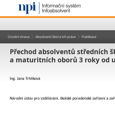
Úvodní strana
Absolventi škol a trh práce
Publikace
Přechod absolventů středních šk
a maturitních oborů 3 roky od 
Ing. Jana Trhlíková
Národní ústav pro vzdělávání, školské poradenské zařízení a za