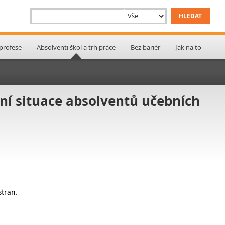
 profese
Absolventi škol a trh práce
Bez bariér
Jak na to
ání situace absolventů učebních
stran.