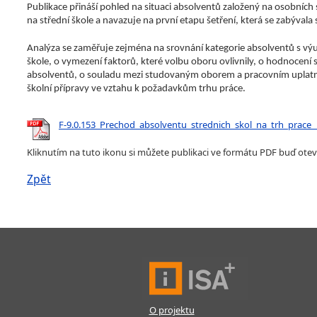
Publikace přináší pohled na situaci absolventů založený na osobních 
na střední škole a navazuje na
první
etapu šetření, která se zabývala 
Analýza se zaměřuje zejména na srovnání kategorie absolventů s výu
škole
, o
vymezení faktorů, které volbu
oboru
ovlivnily,
o
hodnocení s
absolventů,
o
souladu mezi studovaným oborem a pracovním uplatnění
školní přípravy ve vztahu k požadavkům trhu práce.
F-9.0.153_Prechod_absolventu_strednich_skol_na_trh_prace_
Kliknutím na tuto ikonu si můžete publikaci ve formátu PDF buď otevř
Zpět
O projektu