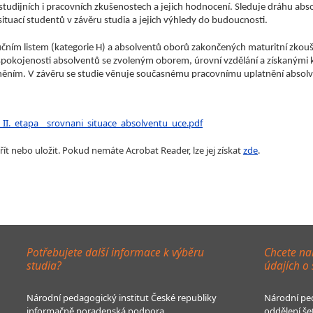
studijních i pracovních zkušenostech a jejich hodnocení. Sleduje dráhu abso
situací studentů v závěru studia a jejich výhledy do budoucnosti.
čním listem (kategorie H) a
absolventů oborů zakončených maturitní zkouško
pokojenosti absolventů se zvoleným oborem, úrovní vzdělání a získanými k
m. V závěru se studie věnuje současnému pracovnímu uplatnění absolventů
_II._etapa__srovnani_situace_absolventu_uce.pdf
ít nebo uložit. Pokud nemáte Acrobat Reader, lze jej získat
zde
.
Potřebujete další informace k výběru
Chcete na
studia?
údajích o
Národní pedagogický institut České republiky
Národní ped
informačně poradenská podpora
oddělení še