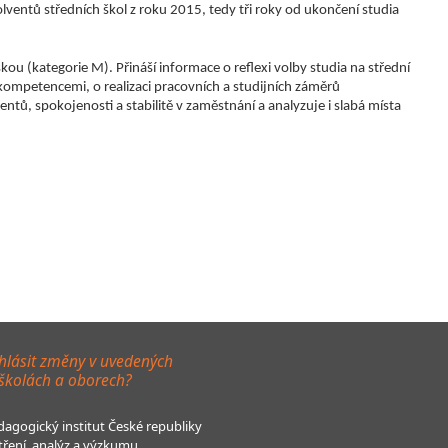
lventů středních škol z roku 2015, tedy tři roky od ukončení studia
u (kategorie M). Přináší informace o reflexi volby studia na střední
ompetencemi, o realizaci pracovních a
studijních záměrů
, spokojenosti a stabilitě v zaměstnání a analyzuje i slabá místa
hlásit změny v uvedených
 školách a oborech?
agogický institut České republiky
tření, analýz a výzkumu