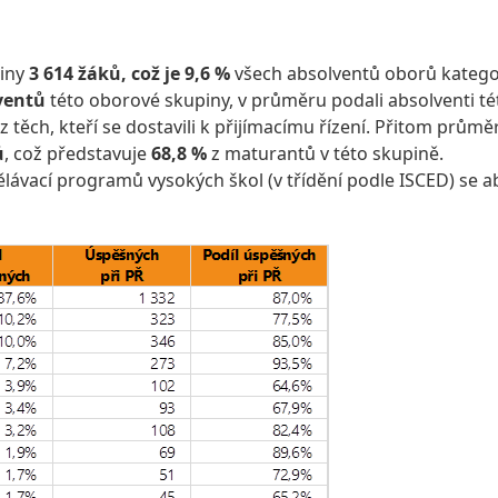
piny
3 614 žáků, což je 9,6 %
všech absolventů oborů katego
ventů
této oborové skupiny, v průměru podali absolventi tét
z těch, kteří se dostavili k přijímacímu řízení. Přitom prů
ů
, což představuje
68,8 %
z maturantů v této skupině.
ělávací programů vysokých škol (v třídění podle ISCED) se a