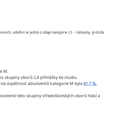
borech, odvětví se jedná o údaje kategorie L5 – nástavby, protože
e M.
o skupiny oborů 2,6 přihlášky ke studiu.
měrná úspěšnost absolventů kategorie M byla
81,7 %.
bsolventi této skupiny středoškolských oborů hlásí a