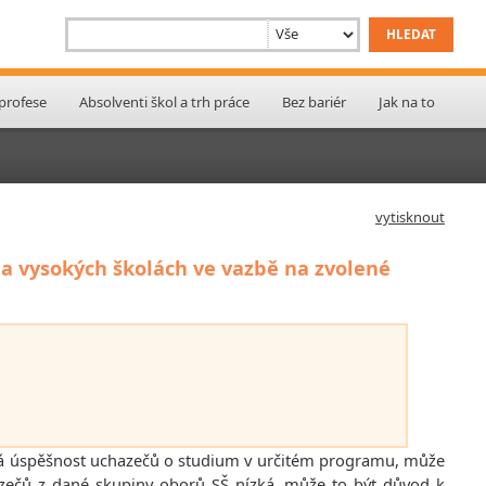
 profese
Absolventi škol a trh práce
Bez bariér
Jak na to
vytisknout
na vysokých školách ve vazbě na zvolené
oká úspěšnost uchazečů o studium v určitém programu, může
hazečů z dané skupiny oborů SŠ nízká, může to být důvod k