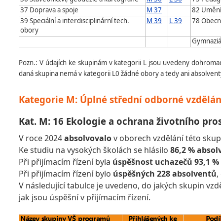
37 Doprava a spoje
M 37
82 Umění
39 Speciální a interdisciplinární tech.
M 39
L 39
78 Obecn
obory
Gymnaziál
Pozn.: V údajích ke skupinám v kategorii L jsou uvedeny dohromad
daná skupina nemá v kategorii L0 žádné obory a tedy ani absolvent
Kategorie M: Úplné střední odborné vzdělán
Kat. M: 16 Ekologie a ochrana životního pro
V roce 2024
absolvovalo
v oborech vzdělání této sku
Ke studiu na vysokých školách se hlásilo
86,2 % absol
Při přijímacím řízení byla
úspěšnost uchazečů 93,1 %
Při přijímacím řízení bylo
úspěšných 228 absolventů
,
V následující tabulce je uvedeno, do jakých skupin vzd
jak jsou úspěšní v přijímacím řízení.