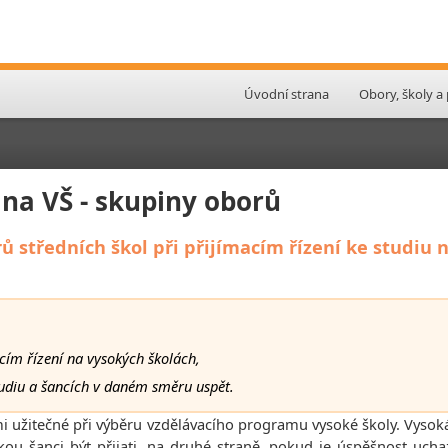
Úvodní strana
Obory, školy a
 na VŠ - skupiny oborů
 středních škol při přijímacím řízení ke studiu 
acím řízení na vysokých školách,
udiu a šancích v daném směru uspět.
i užitečné při výběru vzdělávacího programu vysoké školy. Vys
kou šanci být přijati, na druhé straně, pokud je úspěšnost uc