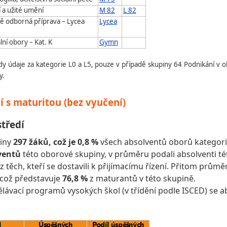
 a užité umění
M 82
L 82
ě odborná příprava – Lycea
Lycea
ní obory – Kat. K
Gymn
y údaje za kategorie L0 a L5, pouze v případě skupiny 64 Podnikání v o
y.
í s maturitou (bez vyučení)
středí
piny
297 žáků, což je 0,8 %
všech absolventů oborů kategori
ventů
této oborové skupiny, v průměru podali absolventi tét
z těch, kteří se dostavili k přijímacímu řízení. Přitom prů
 což představuje
76,8 %
z maturantů v této skupině.
ělávací programů vysokých škol (v třídění podle ISCED) se a