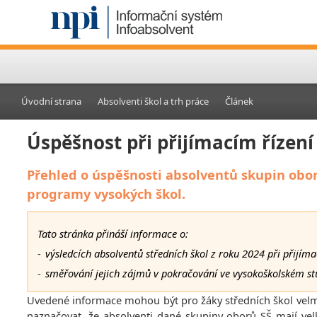
Úvodní strana
Absolventi škol a trh práce
Článek
Úspěšnost při přijímacím řízení
Přehled o úspěšnosti absolventů skupin oborů
programy vysokých škol.
Tato stránka přináší informace o:
-
výsledcích absolventů středních škol z roku 2024 při přijím
-
směřování jejich zájmů v pokračování ve vysokoškolském st
Uvedené informace mohou být pro žáky středních škol velm
naznačovat, že absolventi dané skupiny oborů SŠ mají vel