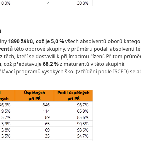
a
piny
1890 žáků, což je 5,0 %
všech absolventů oborů katego
ventů
této oborové skupiny, v průměru podali absolventi tét
z těch, kteří se dostavili k přijímacímu řízení. Přitom prů
ů
, což představuje
68,2 %
z maturantů v této skupině.
ělávací programů vysokých škol (v třídění podle ISCED) se a