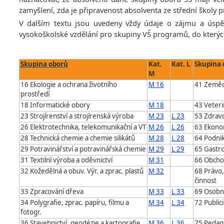
zamyšlení, zda je připravenost absolventa ze střední školy
V dalším textu jsou uvedeny vždy údaje o zájmu a úspě
vysokoškolské vzdělání pro skupiny VŠ programů, do kterých 
Skupina oborů
Kat.
Kat. L
Skupina 
M
16 Ekologie a ochrana životního
M 16
41 Zemědě
prostředí
18 Informatické obory
M 18
43 Veteri
23 Strojírenství a strojírenská výroba
M 23
L 23
53 Zdravo
26 Elektrotechnika, telekomunikační a VT
M 26
L 26
63 Ekonom
28 Technická chemie a chemie silikátů
M 28
L 28
64 Podnik
29 Potravinářství a potravinářská chemie
M 29
L 29
65 Gastro
31 Textilní výroba a oděvnictví
M 31
66 Obch
32 Kožedělná a obuv. Výr. a zprac. plastů
M 32
68 Právo,
činnost
33 Zpracování dřeva
M 33
L 33
69 Osobní
34 Polygrafie, zprac. papíru, filmu a
M 34
L 34
72 Publici
fotogr.
36 Stavebnictví, geodézie a kartografie
M 36
L 36
75 Pedagog