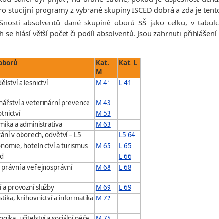
 pro studijní programy z vybrané skupiny ISCED dobrá a zda je te
šnosti absolventů dané skupině oborů SŠ jako celku, v tabul
se hlásí větší počet či podíl absolventů. Jsou zahrnuti přihláše
oborů
Kat.
Kat. L
M
lství a lesnictví
M 41
L 41
nářství a veterinární prevence
M 43
tnictví
M 53
ika a administrativa
M 63
ání v oborech, odvětví – L5
L5 64
nomie, hotelnictví a turismus
M 65
L 65
od
L 66
 právní a veřejnosprávní
M 68
L 68
 a provozní služby
M 69
L 69
stika, knihovnictví a informatika
M 72
ika, učitelství a sociální péče
M 75