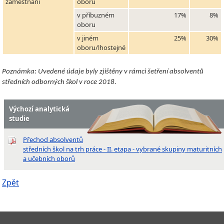
zaměstnání
oboru
v příbuzném
17%
8%
oboru
v jiném
25%
30%
oboru/lhostejné
Poznámka: Uvedené údaje byly zjištěny v rámci šetření absolventů
středních odborných škol v roce 2018.
Výchozí analytická
studie
Přechod absolventů
středních škol na trh práce - II. etapa - vybrané skupiny maturitních
a učebních oborů
Zpět