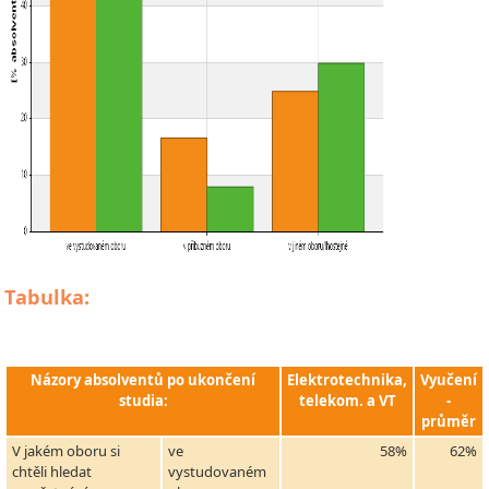
Tabulka:
Názory absolventů po ukončení
Elektrotechnika,
Vyučení
studia:
telekom. a VT
-
průměr
V jakém oboru si
ve
58%
62%
chtěli hledat
vystudovaném