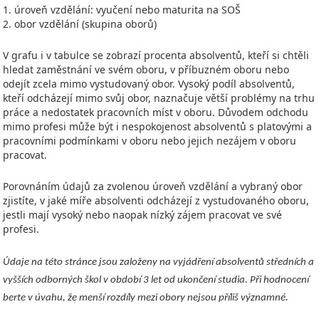
1. úroveň vzdělání: vyučení nebo maturita na SOŠ
2. obor vzdělání (skupina oborů)
V grafu i v tabulce se zobrazí procenta absolventů, kteří si chtěli
hledat zaměstnání ve svém oboru, v příbuzném oboru nebo
odejít zcela mimo vystudovaný obor. Vysoký podíl absolventů,
kteří odcházejí mimo svůj obor, naznačuje větší problémy na trhu
práce a nedostatek pracovních míst v oboru. Důvodem odchodu
mimo profesi může být i nespokojenost absolventů s platovými a
pracovními podmínkami v oboru nebo jejich nezájem v oboru
pracovat.
Porovnáním údajů za zvolenou úroveň vzdělání a vybraný obor
zjistíte, v jaké míře absolventi odcházejí z vystudovaného oboru,
jestli mají vysoký nebo naopak nízký zájem pracovat ve své
profesi.
Údaje na této stránce jsou založeny na vyjádření absolventů středních a
vyšších odborných škol v období 3 let od ukončení studia. Při hodnocení
berte v úvahu, že menší rozdíly mezi obory nejsou příliš významné.