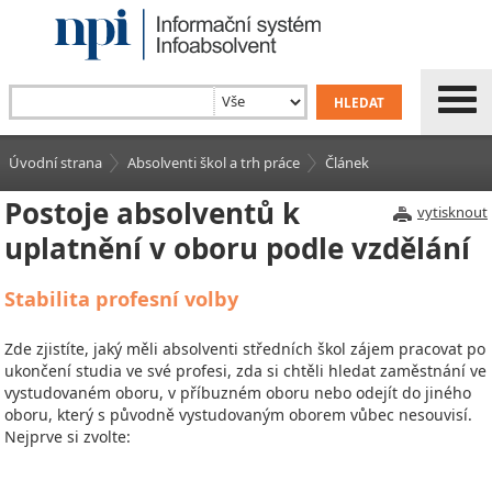
Úvodní strana
Absolventi škol a trh práce
Článek
Postoje absolventů k
vytisknout
uplatnění v oboru podle vzdělání
Stabilita profesní volby
Zde zjistíte, jaký měli absolventi středních škol zájem pracovat po
ukončení studia ve své profesi, zda si chtěli hledat zaměstnání ve
vystudovaném oboru, v příbuzném oboru nebo odejít do jiného
oboru, který s původně vystudovaným oborem vůbec nesouvisí.
Nejprve si zvolte: