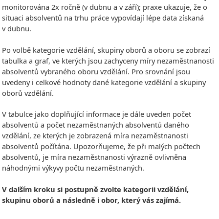
monitorována 2x ročně (v dubnu a v září); praxe ukazuje, že o
situaci absolventů na trhu práce vypovídají lépe data získaná
v dubnu.
Po volbě kategorie vzdělání, skupiny oborů a oboru se zobrazí
tabulka a graf, ve kterých jsou zachyceny míry nezaměstnanosti
absolventů vybraného oboru vzdělání. Pro srovnání jsou
uvedeny i celkové hodnoty dané kategorie vzdělání a skupiny
oborů vzdělání.
V tabulce jako doplňující informace je dále uveden počet
absolventů a počet nezaměstnaných absolventů daného
vzdělání, ze kterých je zobrazená míra nezaměstnanosti
absolventů počítána. Upozorňujeme, že při malých počtech
absolventů, je míra nezaměstnanosti výrazně ovlivněna
náhodnými výkyvy počtu nezaměstnaných.
V dalším kroku si postupně zvolte kategorii vzdělání,
skupinu oborů a následně i obor, který vás zajímá.