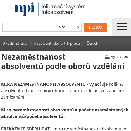
Úvodní strana
Absolventi škol a trh práce
Článek
Nezaměstnanost
vytisknout
absolventů podle oborů vzdělání
MÍRA NEZAMĚSTNANOSTI ABSOLVENTŮ
- vyjadřuje kolik %
absolventů dané skupiny oborů či oboru vzdělání zůstane bez
zaměstnání.
Míra nezaměstnanosti absolventů = počet nezaměstnaných
absolventů/počet absolventů.
FREKVENCE SBĚRU DAT
- míra nezaměstnanosti absolventů je