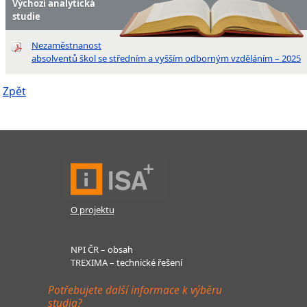
Výchozí analytická
studie
Nezaměstnanost
absolventů škol se středním a vyšším odborným vzděláním – 2025
Zpět
O projektu
NPI ČR – obsah
TREXIMA – technické řešení
Potřebujete další informace k výběru
studia?