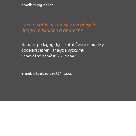
email:
ckp@npi.cz
Chcete nahlásit změny v uvedených
údajích o školách a oborech?
Národní pedagogický institut České republiky
oddělení šetření, analýz a výzkumu
Senovážné náměstí 25, Praha 1
email:
infoabsolvent@npi.cz