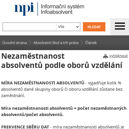
Úvodní strana
Absolventi škol a trh práce
Článek
Nezaměstnanost
vytisknout
absolventů podle oborů vzdělání
MÍRA NEZAMĚSTNANOSTI ABSOLVENTŮ
- vyjadřuje kolik %
absolventů dané skupiny oborů či oboru vzdělání zůstane bez
zaměstnání.
Míra nezaměstnanosti absolventů = počet nezaměstnaných
absolventů/počet absolventů.
FREKVENCE SBĚRU DAT
- míra nezaměstnanosti absolventů je