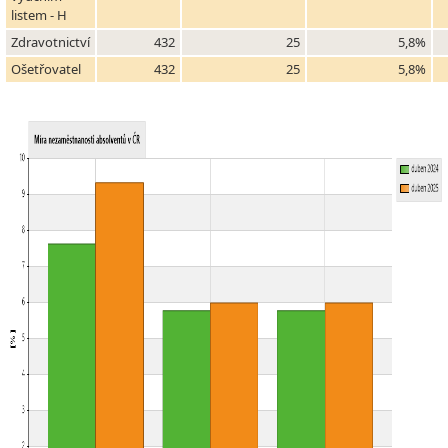
listem - H
Zdravotnictví
432
25
5,8%
Ošetřovatel
432
25
5,8%