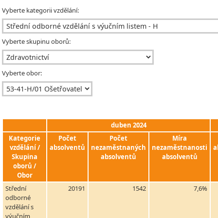
Vyberte kategorii vzdělání:
Vyberte skupinu oborů:
Vyberte obor:
duben 2024
Kategorie
Počet
Počet
Míra
vzdělání /
absolventů
nezaměstnaných
nezaměstnanosti
a
Skupina
absolventů
absolventů
oborů /
Obor
Střední
20191
1542
7,6%
odborné
vzdělání s
výučním