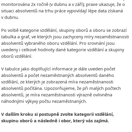
monitorována 2x ročně (v dubnu a v září); praxe ukazuje, že o
situaci absolventů na trhu práce vypovídají lépe data získaná
v dubnu.
Po volbě kategorie vzdělání, skupiny oborů a oboru se zobrazí
tabulka a graf, ve kterých jsou zachyceny míry nezaměstnanosti
absolventů vybraného oboru vzdělání. Pro srovnání jsou
uvedeny i celkové hodnoty dané kategorie vzdělání a skupiny
oborů vzdělání.
V tabulce jako doplňující informace je dále uveden počet
absolventů a počet nezaměstnaných absolventů daného
vzdělání, ze kterých je zobrazená míra nezaměstnanosti
absolventů počítána. Upozorňujeme, že při malých počtech
absolventů, je míra nezaměstnanosti výrazně ovlivněna
náhodnými výkyvy počtu nezaměstnaných.
V dalším kroku si postupně zvolte kategorii vzdělání,
skupinu oborů a následně i obor, který vás zajímá.