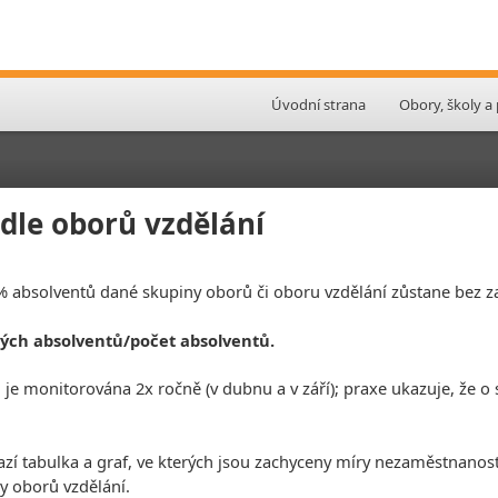
Úvodní strana
Obory, školy a
le oborů vzdělání
 % absolventů dané skupiny oborů či oboru vzdělání zůstane bez 
ých absolventů/počet absolventů.
e monitorována 2x ročně (v dubnu a v září); praxe ukazuje, že o s
azí tabulka a graf, ve kterých jsou zachyceny míry nezaměstnanos
y oborů vzdělání.