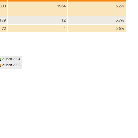
803
1964
5,2%
179
12
6,7%
72
4
5,6%