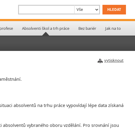
 profese
Absolventi škol a trh práce
Bez bariér
Jak na to
vytisknout
zaměstnání.
ituaci absolventů na trhu práce vypovídají lépe data získaná
ti absolventů vybraného oboru vzdělání. Pro srovnání jsou