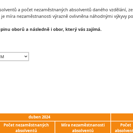
absolventů a počet nezaměstnaných absolventů daného vzdělání, z
, je míra nezaměstnanosti výrazně ovlivněna náhodnými výkyvy 
upinu oborů a následně i obor, který vás zajímá.
duben 2024
Počet nezaměstnaných
Míra nezaměstnanosti
Počet
absolventů
absolventů
absolven