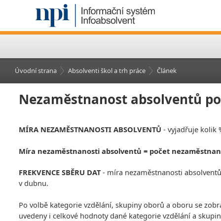
Úvodní strana
Absolventi škol a trh práce
Článek
Nezaměstnanost absolventů pod
MÍRA NEZAMĚSTNANOSTI ABSOLVENTŮ
- vyjadřuje kolik
Míra nezaměstnanosti absolventů = počet nezaměstnan
FREKVENCE SBĚRU DAT
- míra nezaměstnanosti absolventů j
v dubnu.
Po volbě kategorie vzdělání, skupiny oborů a oboru se zobr
uvedeny i celkové hodnoty dané kategorie vzdělání a skupin