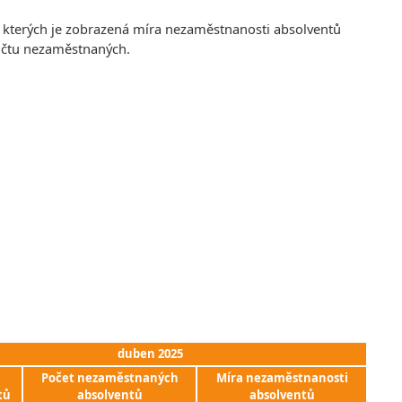
e kterých je zobrazená míra nezaměstnanosti absolventů
počtu nezaměstnaných.
duben 2025
Počet nezaměstnaných
Míra nezaměstnanosti
tů
absolventů
absolventů